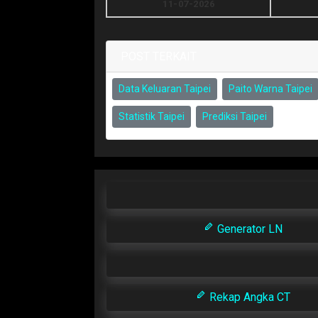
11-07-2026
POST TERKAIT
Data Keluaran Taipei
Paito Warna Taipei
Statistik Taipei
Prediksi Taipei
Generator LN
Rekap Angka CT