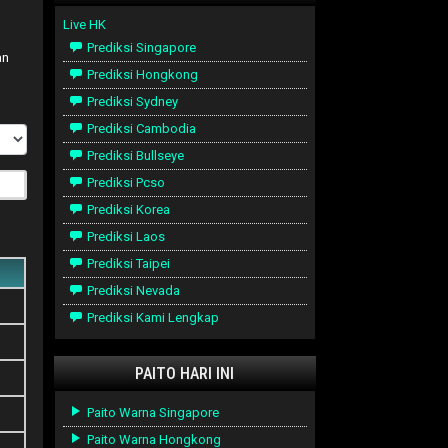
Live HK
Prediksi Singapore
an
Prediksi Hongkong
Prediksi Sydney
Prediksi Cambodia
Prediksi Bullseye
Prediksi Pcso
Prediksi Korea
Prediksi Laos
Prediksi Taipei
Prediksi Nevada
Prediksi Kami Lengkap
PAITO HARI INI
Paito Warna Singapore
Paito Warna Hongkong