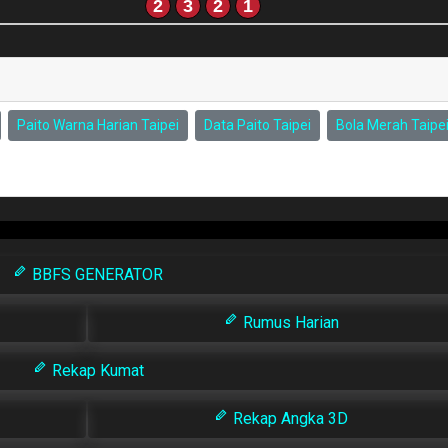
2
3
2
1
Paito Warna Harian Taipei
Data Paito Taipei
Bola Merah Taipe
BBFS GENERATOR
Rumus Harian
Rekap Kumat
Rekap Angka 3D