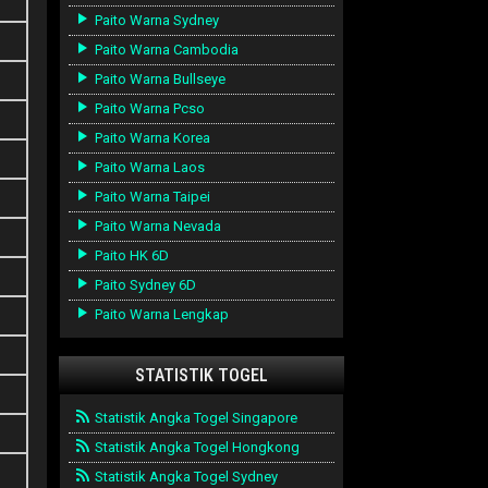
Paito Warna Sydney
Paito Warna Cambodia
Paito Warna Bullseye
Paito Warna Pcso
Paito Warna Korea
Paito Warna Laos
Paito Warna Taipei
Paito Warna Nevada
Paito HK 6D
Paito Sydney 6D
Paito Warna Lengkap
STATISTIK TOGEL
Statistik Angka Togel Singapore
Statistik Angka Togel Hongkong
Statistik Angka Togel Sydney