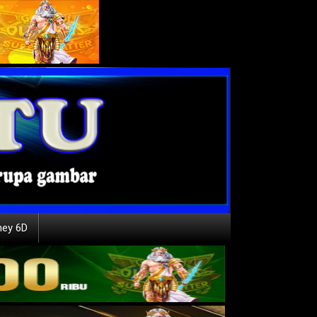
ney 6D