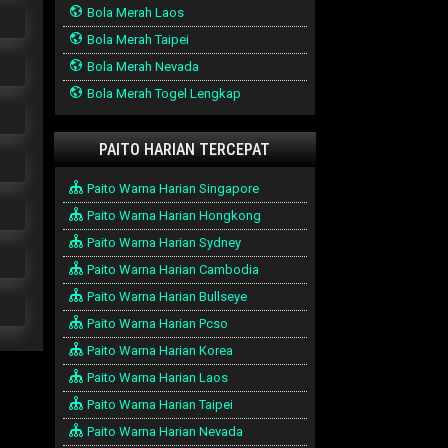
Bola Merah Laos
Bola Merah Taipei
Bola Merah Nevada
Bola Merah Togel Lengkap
PAITO HARIAN TERCEPAT
Paito Warna Harian Singapore
Paito Warna Harian Hongkong
Paito Warna Harian Sydney
Paito Warna Harian Cambodia
Paito Warna Harian Bullseye
Paito Warna Harian Pcso
Paito Warna Harian Korea
Paito Warna Harian Laos
Paito Warna Harian Taipei
Paito Warna Harian Nevada