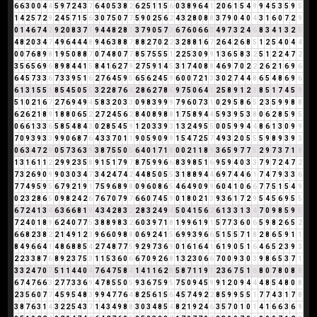
6
6
3
0
0
4
4
5
9
7
2
4
3
7
6
4
0
5
3
8
2
6
2
5
1
1
5
6
0
3
8
9
6
4
1
2
0
6
1
5
4
9
9
4
5
3
5
9
5
1
4
2
5
7
2
9
2
4
5
7
1
5
6
3
0
7
5
0
7
7
5
9
0
2
5
6
2
4
3
2
8
0
8
8
3
7
9
0
4
0
4
3
1
6
0
7
2
9
0
1
4
6
7
4
2
9
2
0
8
3
7
1
9
4
4
8
2
8
1
3
7
9
0
5
7
3
6
7
6
0
6
6
3
4
9
7
3
2
4
6
8
3
4
1
3
2
5
4
8
2
0
3
4
7
4
9
6
4
4
4
8
9
4
6
3
8
8
7
8
8
2
7
0
2
2
3
2
8
8
1
6
7
2
6
4
2
6
8
5
1
2
5
4
0
4
4
0
0
7
6
8
9
8
1
9
5
0
8
8
7
0
7
4
8
0
7
7
8
5
7
5
5
5
1
2
2
5
3
0
9
9
1
3
6
5
8
3
2
5
1
2
2
4
7
2
3
5
6
5
6
9
6
8
9
8
4
4
1
5
8
4
1
6
2
7
9
2
7
5
9
1
4
5
3
1
7
4
0
8
8
4
6
9
7
0
2
2
2
6
2
1
6
9
6
6
4
5
7
3
3
6
7
3
3
9
5
1
6
2
7
6
4
5
9
5
6
5
6
2
4
5
9
6
0
0
7
2
1
3
3
0
2
7
4
4
8
6
5
4
8
6
9
6
6
1
3
1
5
5
1
8
5
4
5
0
5
5
3
2
2
8
7
6
4
2
8
6
2
7
8
6
9
7
5
0
6
4
1
2
5
8
9
1
2
3
8
5
1
7
4
5
9
5
1
0
2
1
6
7
2
7
6
9
4
9
4
5
8
3
2
0
3
3
0
9
8
3
9
9
9
7
9
6
0
7
3
1
0
2
9
5
8
6
5
2
3
5
9
9
8
8
6
2
6
2
1
8
9
1
8
8
0
6
5
2
2
7
2
4
5
6
2
8
4
0
8
9
8
8
1
7
5
8
9
4
4
5
9
3
9
5
3
8
0
6
2
8
5
9
5
0
6
6
1
3
3
6
5
8
5
4
8
4
3
0
2
8
5
4
5
9
1
2
0
3
3
9
3
1
3
2
4
9
5
5
0
0
5
9
9
4
4
8
6
1
3
0
9
9
7
0
9
3
9
3
3
9
9
0
6
8
7
6
4
3
3
7
0
1
1
9
0
5
9
0
9
9
1
5
4
7
2
5
7
4
9
3
2
0
5
5
5
9
8
9
3
9
3
0
6
3
4
7
2
9
0
5
7
3
6
3
9
3
8
7
5
5
0
5
6
4
0
1
7
1
8
0
0
2
1
1
8
9
3
6
5
9
7
7
5
2
9
7
3
7
1
8
1
3
1
6
1
1
2
2
9
9
2
3
5
8
9
1
5
1
7
9
7
8
7
5
9
9
6
6
8
3
9
8
5
1
6
9
5
9
4
0
3
3
7
9
7
2
4
7
2
7
3
2
6
9
0
9
9
0
3
0
3
4
7
3
4
2
4
7
4
2
4
4
8
5
0
5
5
3
1
8
8
9
4
4
6
9
7
4
4
6
1
7
4
7
9
3
3
6
7
7
4
9
5
9
5
6
7
9
2
1
9
1
7
5
9
6
8
9
8
0
9
6
0
8
6
5
4
6
4
9
0
9
9
6
0
4
1
0
6
6
7
7
5
1
5
4
9
0
2
3
2
8
6
5
0
9
8
2
4
2
6
7
6
7
0
7
9
7
6
6
0
7
4
5
9
0
1
8
0
2
1
3
9
3
6
1
7
2
9
5
4
5
6
9
5
5
6
7
2
4
1
3
4
6
3
6
6
8
1
9
4
3
4
2
8
3
2
2
8
3
2
4
9
4
5
0
4
1
5
6
2
6
1
3
3
1
3
4
7
0
9
8
5
9
5
7
2
4
0
1
8
9
6
2
4
0
7
7
5
3
8
8
9
8
3
2
6
0
3
9
7
1
8
1
9
9
6
1
9
1
5
7
7
3
6
0
6
5
9
8
2
6
5
2
6
6
8
2
3
8
2
2
1
4
9
1
2
3
9
6
6
0
9
8
8
0
6
9
2
4
1
5
6
9
9
3
9
6
6
5
1
5
5
7
1
8
2
8
6
5
9
1
1
8
4
9
6
6
4
1
4
8
6
8
8
5
4
2
7
4
8
7
7
5
9
2
9
7
3
6
9
0
1
6
1
6
4
1
6
1
9
0
5
1
6
4
6
5
2
3
9
3
2
2
3
3
8
7
6
8
9
2
3
7
5
3
1
1
5
3
6
0
6
6
7
0
9
2
6
8
1
3
2
3
0
6
6
7
0
0
9
3
0
3
9
8
6
5
3
7
1
3
3
2
4
7
0
7
5
1
1
4
4
0
4
7
6
4
7
5
8
4
1
4
1
1
6
2
8
5
8
7
1
1
9
1
2
3
6
7
5
1
6
8
0
7
8
0
8
8
6
7
4
7
6
6
3
2
7
7
3
3
6
9
4
7
8
5
5
0
5
9
3
6
7
5
9
5
7
5
0
9
4
5
9
9
1
2
0
9
4
4
4
8
5
4
8
0
8
2
3
5
6
0
7
7
4
5
9
5
4
8
3
9
9
4
7
7
6
4
8
2
5
6
1
5
6
4
5
7
4
9
2
2
8
5
9
9
5
5
1
7
7
4
3
1
7
8
3
8
7
6
3
1
4
3
2
2
5
4
3
7
1
4
3
4
9
8
8
3
0
3
4
8
5
4
8
2
1
9
2
4
6
3
5
7
0
1
0
1
4
1
6
6
3
6
9