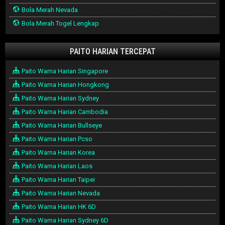
Bola Merah Nevada
Bola Merah Togel Lengkap
PAITO HARIAN TERCEPAT
Paito Warna Harian Singapore
Paito Warna Harian Hongkong
Paito Warna Harian Sydney
Paito Warna Harian Cambodia
Paito Warna Harian Bullseye
Paito Warna Harian Pcso
Paito Warna Harian Korea
Paito Warna Harian Laos
Paito Warna Harian Taipei
Paito Warna Harian Nevada
Paito Warna Harian HK 6D
Paito Warna Harian Sydney 6D