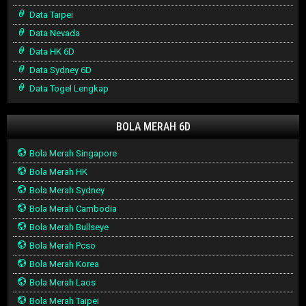
Data Taipei
Data Nevada
Data HK 6D
Data Sydney 6D
Data Togel Lengkap
BOLA MERAH 6D
Bola Merah Singapore
Bola Merah HK
Bola Merah Sydney
Bola Merah Cambodia
Bola Merah Bullseye
Bola Merah Pcso
Bola Merah Korea
Bola Merah Laos
Bola Merah Taipei