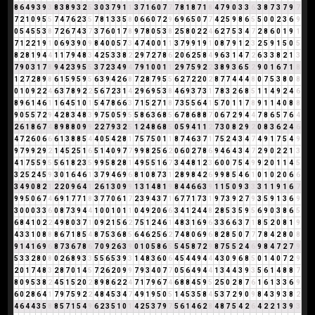
8
6
4
9
3
9
3
8
3
8
9
3
2
5
3
0
3
7
9
1
1
3
7
1
6
0
7
7
7
8
1
8
7
1
8
4
7
9
0
3
3
6
3
8
7
3
7
9
7
7
2
1
0
9
5
5
7
4
7
6
2
3
5
7
8
1
3
3
5
8
0
6
6
0
7
2
9
6
9
6
5
0
7
7
4
2
5
9
8
6
5
5
0
0
2
3
6
9
0
5
4
5
5
3
8
7
2
6
7
4
3
7
3
7
6
0
1
7
8
9
7
8
0
5
3
8
2
5
8
0
2
2
4
6
2
7
5
3
4
7
2
8
6
0
1
9
1
7
1
2
2
1
9
1
0
6
9
3
9
0
9
8
4
0
0
5
7
3
4
7
4
0
0
1
1
3
7
9
9
1
9
1
0
8
7
9
1
2
3
2
5
9
1
5
0
5
8
2
8
1
9
4
4
1
1
7
9
4
8
3
4
2
5
3
3
8
2
2
9
7
2
7
8
6
2
0
6
2
5
8
4
9
6
3
1
4
7
2
6
3
3
8
2
1
3
7
9
0
3
1
7
8
9
4
2
3
9
5
5
3
7
2
3
4
9
4
7
9
1
0
0
1
1
2
9
7
5
9
2
2
3
8
9
3
6
5
2
9
0
1
6
7
1
8
1
2
7
2
8
9
8
6
1
5
9
5
9
5
6
3
9
4
2
6
8
7
2
8
7
9
5
5
6
2
7
2
2
0
2
8
7
7
4
4
4
8
0
7
5
3
8
0
8
0
1
0
9
2
2
4
6
3
7
8
9
2
2
5
6
7
2
3
1
4
2
9
6
9
5
3
8
4
6
9
3
7
3
1
7
8
3
2
6
8
5
1
1
4
9
2
4
6
8
9
6
1
4
6
1
1
6
4
5
1
0
1
5
4
7
8
6
6
3
7
1
5
2
7
1
8
7
3
5
5
6
4
1
5
7
0
1
1
7
8
9
1
1
4
0
8
8
9
0
5
5
7
2
9
4
2
8
3
4
8
3
9
7
5
0
5
9
5
5
8
6
3
6
8
5
6
7
8
6
8
8
7
0
6
7
2
9
4
4
7
8
6
5
7
6
4
2
6
1
8
6
7
4
8
9
8
8
0
9
9
2
2
7
9
3
2
5
1
2
4
8
6
8
5
0
5
9
4
1
1
2
7
3
0
8
2
9
2
0
8
3
6
2
4
6
4
7
2
6
0
6
6
6
1
3
8
8
5
4
4
0
5
4
2
8
1
7
5
7
5
0
1
1
8
7
4
6
3
7
1
7
5
2
4
3
4
7
4
9
1
7
5
4
9
9
7
9
9
2
9
2
1
4
5
2
5
1
6
5
1
4
0
9
7
7
9
9
8
2
5
6
2
0
6
0
2
7
8
6
9
4
6
4
3
4
7
2
9
0
2
2
1
3
4
1
7
5
5
9
5
5
6
1
8
2
3
5
9
9
5
8
2
8
1
4
9
5
5
1
6
7
3
4
4
8
1
2
3
6
0
0
7
5
4
9
9
2
0
1
1
4
5
3
2
5
2
4
5
9
3
0
1
6
4
6
1
3
7
9
4
6
9
6
8
1
0
8
7
3
1
2
8
9
8
4
2
6
9
9
8
5
4
6
1
0
1
0
2
0
6
6
3
4
9
0
8
2
1
2
2
0
9
6
4
1
2
6
1
3
0
9
9
1
3
1
4
8
1
9
8
4
4
6
6
3
9
1
1
5
0
9
3
3
3
1
1
9
1
6
7
9
9
5
0
6
7
4
6
9
1
7
7
1
8
3
7
7
0
6
1
7
2
3
9
4
3
7
1
6
7
7
1
7
3
1
9
7
3
9
2
7
9
3
5
9
1
3
6
9
3
0
0
0
3
3
6
0
8
7
3
9
4
4
1
0
0
1
0
1
1
0
4
9
2
0
6
6
3
4
1
2
4
4
8
2
8
5
3
5
9
5
6
9
0
3
8
6
5
6
8
4
1
0
2
2
4
9
8
0
3
7
1
0
9
2
1
5
6
2
7
5
1
2
4
6
1
4
8
3
1
6
9
6
3
3
6
6
3
7
1
8
5
2
0
8
1
9
4
3
3
1
0
8
8
8
6
7
1
8
5
4
8
7
5
3
6
8
5
6
4
6
2
5
6
2
7
4
8
0
6
9
6
8
2
8
5
0
7
7
7
8
4
2
8
0
8
9
1
4
1
6
9
6
8
7
3
6
7
8
6
7
0
9
2
6
3
9
0
1
0
5
8
6
5
5
4
5
8
7
2
9
8
7
5
5
2
4
6
9
8
4
7
2
7
9
5
3
3
2
8
0
8
0
2
6
8
9
3
3
5
5
6
5
3
9
3
1
4
8
3
6
0
6
4
5
4
4
9
4
4
4
3
0
9
6
8
5
0
1
4
0
7
2
9
2
0
1
7
4
8
3
2
8
7
0
1
4
5
7
2
6
2
0
9
9
7
9
3
4
0
7
7
0
5
6
4
9
4
4
1
3
4
4
3
9
3
5
6
1
4
8
8
7
8
0
9
5
3
8
2
4
5
1
5
2
0
2
8
9
8
6
2
2
4
7
1
7
9
6
7
4
6
8
8
4
5
9
5
2
5
0
2
8
7
6
1
6
1
3
3
6
9
6
0
2
8
6
4
1
7
9
7
5
9
2
2
4
8
4
5
3
4
7
4
9
1
9
5
0
5
1
4
5
3
5
8
4
5
3
7
2
9
0
9
8
4
3
9
3
8
2
4
6
4
4
3
5
8
8
5
7
1
5
4
9
6
2
3
5
1
0
1
4
2
5
3
7
9
7
5
6
1
4
6
2
8
4
8
7
5
4
2
6
4
2
2
1
3
9
3