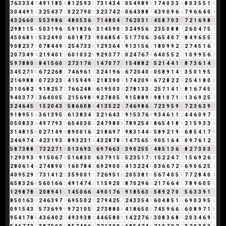
7
6
3
3
3
4
7
4
9
1
1
8
5
4
8
1
2
5
9
3
3
7
3
1
4
3
4
7
0
5
4
9
8
9
8
1
7
4
0
3
3
6
8
0
3
5
5
1
6
3
0
4
4
9
1
1
3
2
5
4
3
7
1
0
2
2
7
9
0
9
3
2
3
7
4
2
6
0
6
4
3
8
8
7
4
3
9
0
9
6
6
7
9
6
6
4
0
4
4
3
2
6
6
0
6
5
5
3
9
8
6
5
4
8
0
5
3
6
9
7
1
4
8
0
4
4
7
6
2
0
3
1
4
4
5
8
7
0
3
3
7
2
1
6
9
8
8
2
9
8
1
1
5
6
5
0
3
1
9
6
6
5
9
1
8
3
6
9
3
1
4
5
9
0
9
3
2
4
9
5
6
2
2
3
5
0
8
8
7
2
6
0
4
7
5
3
4
5
0
6
8
1
9
5
3
2
4
9
0
9
6
0
1
8
7
3
1
9
0
6
8
5
4
9
5
1
7
7
0
6
6
3
6
5
4
0
7
7
8
4
9
6
5
5
1
9
0
8
2
3
7
1
0
7
8
4
4
9
4
2
5
4
7
3
3
6
1
2
9
3
6
4
1
9
1
3
1
5
6
2
1
8
0
9
9
2
2
2
7
4
5
1
6
7
2
0
7
3
4
9
4
2
1
9
4
0
1
1
6
0
1
0
3
2
5
9
2
9
3
7
7
5
0
2
4
7
6
7
4
6
4
0
5
5
2
7
1
0
9
9
5
6
2
5
9
7
8
8
0
8
8
4
1
5
6
0
6
2
7
3
1
7
6
4
1
4
7
0
7
7
5
1
5
4
8
8
2
1
5
2
1
4
4
1
5
8
7
3
6
1
4
5
3
4
5
2
7
1
8
6
7
2
2
6
8
5
7
4
6
9
6
1
7
3
2
4
1
9
6
6
6
7
2
0
4
0
4
0
5
8
9
1
4
5
3
5
0
1
9
5
5
2
1
6
9
8
8
7
0
7
2
3
2
3
5
4
1
5
9
4
9
4
2
1
8
3
9
0
9
1
7
4
2
0
9
9
6
7
2
8
2
2
4
2
5
4
1
8
0
8
3
1
0
6
8
2
1
9
1
8
2
5
7
3
7
6
6
2
4
8
3
6
1
9
5
0
3
3
2
7
8
1
3
3
6
2
5
7
1
4
1
5
8
1
6
7
4
5
9
9
4
0
3
7
7
5
3
6
4
0
0
5
5
2
1
5
6
9
8
8
9
2
7
8
0
5
5
9
1
5
8
8
9
8
9
8
1
0
7
1
8
1
3
6
9
2
5
7
3
2
4
6
4
5
9
1
5
2
0
4
3
7
5
8
6
6
0
8
8
4
1
3
5
2
2
4
7
4
6
9
8
6
5
7
2
3
9
5
9
5
7
2
3
6
3
9
3
9
1
8
9
5
1
6
3
6
1
3
9
5
5
6
1
3
8
3
4
7
3
2
1
6
4
3
7
9
1
5
3
7
6
4
9
3
4
6
1
1
2
4
4
6
0
9
7
7
0
5
0
8
3
3
6
4
9
7
7
9
3
3
6
5
4
0
3
0
3
2
4
7
9
8
0
8
7
8
9
2
5
4
9
8
6
5
4
1
8
9
2
1
5
9
3
3
6
3
1
4
8
1
5
6
0
2
7
1
4
9
4
8
9
0
0
1
6
7
2
1
8
6
9
7
7
9
8
3
1
4
4
8
5
8
9
2
1
9
1
6
8
5
4
1
7
8
2
4
6
9
7
4
2
4
2
3
1
9
3
3
8
9
3
2
3
1
4
4
3
2
8
7
8
6
1
4
7
5
6
5
2
9
0
5
1
6
4
1
0
9
7
6
1
2
3
5
8
7
3
8
8
7
7
3
2
2
7
1
8
0
1
3
6
9
3
3
6
9
7
6
6
3
9
3
9
0
2
5
5
1
4
8
5
1
3
6
9
8
2
7
3
0
3
3
1
2
9
0
9
3
3
9
1
5
0
6
7
4
5
1
6
8
3
0
3
6
3
7
9
1
5
6
5
2
3
5
1
7
8
1
5
2
2
4
7
2
1
5
6
9
2
6
8
2
8
0
6
1
4
5
2
7
4
8
9
0
9
1
6
0
7
8
4
3
6
9
2
9
0
0
0
4
1
3
2
2
4
6
0
3
6
6
7
2
9
6
9
0
6
2
5
7
4
0
9
5
2
9
2
7
3
1
4
1
2
3
3
5
9
0
0
1
1
7
2
6
9
5
1
6
2
0
5
3
8
1
9
5
6
7
4
0
5
5
7
7
2
8
4
0
4
6
5
8
3
2
6
8
5
6
0
1
6
6
3
4
9
1
4
7
4
2
1
1
5
9
2
0
2
8
7
0
2
9
6
6
2
1
7
6
6
4
1
7
8
9
6
0
5
5
1
2
9
8
7
8
6
2
0
8
9
4
1
5
1
4
5
0
6
6
3
4
9
0
1
7
6
4
9
1
8
5
6
3
9
5
8
9
2
7
0
7
5
6
3
3
9
1
1
8
5
0
1
6
3
9
2
4
6
3
9
7
7
6
9
5
5
0
2
2
2
7
9
4
2
5
7
2
4
3
3
5
4
9
6
0
4
8
5
1
6
6
9
0
3
9
5
5
0
9
1
5
4
3
7
5
7
3
6
9
9
9
9
7
2
1
0
5
5
2
7
3
8
8
0
8
4
1
8
6
5
0
5
7
4
5
9
6
6
3
6
0
8
9
7
1
8
9
5
4
1
7
8
6
4
3
6
4
0
2
2
4
9
3
9
3
8
2
4
4
6
5
8
0
8
1
4
2
2
7
6
4
3
0
8
3
6
8
5
2
0
3
4
6
9
6