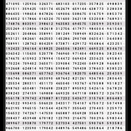
4
7
1
0
9
5
5
1
2
5
9
3
6
9
3
2
6
3
7
1
8
6
8
3
1
0
3
3
0
1
7
2
3
5
8
3
5
7
8
2
5
7
4
9
8
8
3
9
3
8
2
1
5
1
1
2
3
5
9
4
2
5
7
1
0
3
1
7
4
2
4
5
2
6
7
9
7
6
5
9
1
4
4
8
6
3
8
7
7
3
1
3
2
8
0
3
8
2
8
8
6
4
3
5
8
1
9
8
6
5
4
9
8
4
7
8
2
6
8
1
6
9
0
0
6
6
5
0
8
6
7
5
3
0
1
6
7
5
9
5
0
8
5
3
7
0
7
9
3
4
0
5
2
7
5
1
7
8
6
6
3
0
1
6
3
2
4
6
7
5
1
6
0
0
0
3
6
2
1
1
8
9
5
3
2
0
0
8
8
7
6
8
9
3
1
4
1
7
4
8
7
6
4
8
0
3
5
9
1
1
3
9
8
6
1
2
3
9
6
3
5
8
3
2
6
9
4
5
7
5
3
1
2
0
5
9
9
9
3
5
9
3
0
1
1
2
5
5
2
6
9
6
0
1
3
8
0
6
6
1
8
2
6
1
8
9
3
1
2
7
5
6
2
4
1
7
9
7
1
8
9
8
4
0
0
4
4
9
6
1
5
6
8
5
3
5
2
6
1
1
2
2
0
4
8
6
6
3
3
5
8
9
9
1
1
3
8
1
2
4
9
4
7
0
8
9
4
9
4
8
3
2
6
2
6
8
5
7
1
3
4
2
6
8
9
3
1
2
1
3
0
8
2
6
6
1
7
4
6
2
5
0
3
3
1
4
5
2
8
6
5
2
9
0
7
4
8
3
0
6
3
5
4
1
5
3
6
4
0
8
0
8
7
0
8
9
9
1
1
1
2
8
7
6
2
8
8
0
4
2
5
9
5
0
7
3
8
7
1
8
4
2
9
1
7
2
9
9
5
4
8
6
4
1
4
2
3
2
5
1
6
1
9
2
4
2
3
5
3
9
6
1
6
4
1
6
1
8
8
2
5
7
2
6
6
5
0
6
6
1
8
2
4
9
1
1
6
6
9
5
2
5
7
8
3
4
6
7
0
7
0
3
6
3
4
2
6
1
1
5
6
3
0
3
5
2
0
7
7
8
6
7
4
6
9
6
0
6
9
7
1
4
0
4
4
4
8
3
0
8
6
5
3
8
2
3
4
0
4
6
7
4
6
7
5
3
6
1
5
9
0
2
2
3
7
8
9
9
4
4
1
5
4
4
7
2
9
0
6
9
4
3
4
7
2
3
3
6
2
5
7
6
9
5
8
4
1
5
1
7
0
2
2
4
6
7
0
9
4
0
2
2
3
6
5
0
7
1
8
3
3
9
0
8
4
3
7
9
2
2
4
0
4
0
4
9
9
2
8
1
9
6
6
8
0
1
1
3
9
2
6
6
8
5
6
2
4
8
1
4
5
9
0
7
3
8
6
5
5
9
0
8
4
5
9
7
6
9
4
3
8
2
3
7
8
6
0
3
3
8
3
8
5
2
3
5
1
1
5
6
9
8
8
0
8
6
3
7
1
8
6
5
7
7
6
2
8
9
3
6
7
6
4
1
1
8
2
0
7
5
3
6
4
8
5
4
6
1
2
5
4
3
0
9
9
1
8
6
7
4
6
1
0
9
6
0
8
8
7
6
5
3
0
9
0
9
6
8
7
6
4
2
6
8
2
1
2
6
1
7
9
3
6
7
8
0
8
2
8
0
6
4
5
9
1
2
5
5
3
4
7
2
8
0
3
1
1
2
4
5
1
1
7
3
1
4
6
5
0
4
0
4
1
9
3
7
6
7
4
6
7
0
5
8
8
7
9
5
1
8
2
7
9
8
9
8
7
6
3
9
6
5
0
4
8
1
9
7
9
0
6
9
8
8
2
3
8
2
3
7
1
8
9
5
0
9
2
2
5
4
2
6
1
6
7
3
6
7
8
2
0
2
8
3
8
2
4
3
7
2
7
4
1
5
9
5
1
6
9
8
0
8
8
6
6
9
3
2
0
2
0
4
7
1
1
8
9
0
8
8
5
7
2
9
3
2
6
7
5
5
1
0
5
6
1
7
8
6
9
7
9
7
4
2
6
4
7
0
8
8
7
6
8
1
7
2
3
2
5
5
4
3
6
7
7
5
3
1
5
7
6
9
6
8
0
6
4
8
3
2
1
5
4
3
2
2
4
9
9
3
4
1
5
6
5
0
6
0
2
0
2
3
4
3
3
1
7
8
7
5
4
1
0
7
7
6
7
5
0
7
2
9
5
0
7
4
9
8
8
8
6
2
1
9
5
5
9
9
6
5
1
5
6
7
4
1
5
4
4
8
4
2
4
7
5
7
3
3
5
5
6
4
3
7
2
7
0
4
0
5
5
3
2
5
9
7
3
1
1
5
6
5
3
2
5
7
4
7
2
6
7
4
1
4
7
5
3
0
3
0
6
5
8
8
7
6
0
5
6
9
2
8
1
3
5
6
8
7
5
3
2
2
4
9
6
6
3
2
0
8
4
3
7
1
4
5
3
9
4
8
3
6
7
0
1
8
2
1
1
2
3
7
9
3
3
2
1
6
4
7
5
3
7
0
0
2
9
6
6
5
9
8
3
4
4
8
2
8
9
9
6
7
4
3
9
3
8
7
0
7
1
7
9
7
7
2
9
5
2
7
3
3
4
7
4
2
7
5
0
1
1
5
9
0
7
6
9
6
5
9
3
5
8
2
1
9
6
6
7
0
0
0
1
2
3
5
9
0
9
1
7
9
0
4
2
6
0
4
8
9
7
6
4
5
4
9
4
8
6
5
5
0
5
8
6
4
1
2
1
8
7
8
6
5