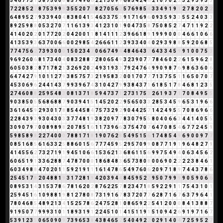
5
4
6
7
7
3
1
3
8
7
5
0
0
0
8
5
7
4
9
6
6
2
2
1
3
0
9
9
6
8
5
4
2
4
6
2
1
0
7
0
2
2
3
2
9
3
9
3
3
7
2
2
8
5
2
7
8
7
5
3
9
9
9
3
5
5
2
0
7
7
8
2
7
0
5
6
2
5
7
6
9
8
5
4
3
3
4
9
1
9
1
2
7
8
2
0
2
2
6
4
8
9
5
2
7
9
3
3
9
4
0
4
8
3
8
0
4
1
5
4
6
3
3
7
5
3
9
1
7
1
6
9
6
0
9
3
5
9
3
3
5
5
2
4
0
3
3
8
9
2
5
9
8
8
0
5
3
2
7
0
7
1
1
6
1
3
9
3
4
1
2
3
1
0
1
9
0
4
7
3
5
8
7
5
0
8
5
2
7
4
7
1
1
9
2
2
4
1
4
0
2
0
2
0
1
7
7
2
0
2
0
4
2
0
0
1
1
8
1
4
1
1
1
2
3
9
6
6
1
8
9
1
9
9
9
0
0
0
4
6
6
1
0
6
6
4
1
3
5
3
9
3
6
3
7
0
0
6
6
0
0
2
9
8
5
4
2
6
6
6
1
1
2
3
9
3
3
4
0
4
0
2
9
3
9
8
8
5
9
2
0
6
8
5
7
7
4
7
5
6
2
7
3
9
3
0
0
0
1
5
0
2
3
4
7
0
6
6
7
4
9
4
4
8
4
6
4
3
7
6
4
3
3
4
5
9
9
1
0
0
7
5
3
9
6
9
2
6
0
6
8
1
7
3
4
0
4
0
8
3
2
8
8
7
2
8
0
6
5
4
9
3
2
3
9
0
7
7
7
8
4
6
0
2
2
6
1
5
9
6
2
8
6
0
5
0
3
8
2
8
7
1
7
8
2
1
3
2
6
9
2
0
2
4
9
3
1
9
3
3
7
9
2
4
7
6
4
9
9
0
9
8
7
6
9
8
6
3
6
0
6
6
4
7
4
2
7
9
1
0
1
1
2
7
9
3
8
5
7
5
7
3
2
1
9
5
8
3
2
0
0
1
7
0
7
7
7
1
3
7
5
5
1
1
6
5
0
7
0
7
4
5
3
0
6
9
6
2
4
4
1
4
3
7
9
9
3
9
6
7
4
3
1
0
4
2
7
9
9
3
8
4
3
7
1
6
1
8
5
1
7
8
4
6
8
1
2
3
5
2
7
4
6
0
8
8
2
5
9
5
4
8
3
0
8
1
3
7
1
8
5
9
4
7
3
7
1
2
7
3
1
7
5
3
2
6
1
9
3
7
1
7
0
8
4
9
5
5
9
0
3
8
5
0
5
5
6
8
6
8
8
7
9
0
3
9
4
1
5
1
4
5
2
0
2
2
9
5
6
5
0
3
3
2
8
5
3
4
5
9
6
5
3
1
9
6
6
3
6
1
6
4
5
9
2
9
3
0
1
7
8
8
5
4
4
5
8
4
7
5
7
3
2
9
2
9
0
4
4
2
5
7
1
4
2
4
9
5
5
7
0
8
6
9
6
6
2
2
8
4
3
9
3
9
3
0
4
3
0
3
3
7
7
4
8
1
9
3
8
2
0
9
7
7
8
3
0
7
9
5
5
8
0
4
0
6
6
3
4
4
1
4
0
5
5
3
0
9
0
7
9
7
0
0
8
9
8
9
8
2
0
7
8
5
1
6
1
1
7
3
9
6
6
3
7
5
4
7
0
7
6
4
7
0
8
5
4
6
7
7
2
4
5
9
5
9
8
5
8
9
8
2
2
7
4
0
0
0
7
8
8
1
7
1
8
1
9
0
7
6
2
8
5
4
9
5
1
5
6
1
7
4
8
5
4
9
6
9
0
0
9
7
7
0
8
5
1
6
8
5
6
1
6
3
3
2
5
8
8
6
0
1
5
6
7
7
7
4
5
9
5
2
9
5
7
0
9
9
0
8
7
7
1
9
1
9
6
4
8
2
7
9
4
1
4
5
5
6
2
7
3
2
7
1
9
1
9
4
5
1
0
6
6
1
5
3
6
2
1
3
6
8
6
1
1
5
6
9
9
7
5
4
9
4
0
6
3
4
5
6
2
6
0
6
5
1
9
1
3
3
6
2
8
8
7
4
7
8
7
0
0
0
1
8
6
8
4
8
3
6
5
7
3
8
0
8
0
0
6
9
0
2
2
2
2
3
8
4
6
1
6
0
3
4
9
8
8
4
7
0
2
0
1
1
5
9
2
1
9
1
1
1
6
1
4
7
8
6
5
4
9
7
6
0
6
2
0
9
7
1
8
9
7
4
4
3
7
8
6
2
5
4
5
1
7
8
2
0
4
8
8
1
9
3
1
7
2
8
1
9
4
2
0
3
9
4
4
8
4
5
9
5
2
7
9
5
0
7
9
9
9
9
0
5
9
0
6
6
0
8
9
5
3
1
4
3
1
5
3
7
8
6
7
8
1
6
2
0
2
8
7
6
2
2
5
7
8
2
3
4
7
1
8
5
9
2
2
9
1
1
7
5
4
3
1
0
1
2
5
9
4
5
1
6
1
0
9
8
8
1
9
8
1
2
7
8
0
8
7
3
1
9
1
6
7
8
3
7
2
0
7
7
6
2
8
7
1
6
7
6
3
7
9
6
4
1
7
8
0
4
6
8
5
4
8
9
2
1
3
4
1
5
2
5
7
8
6
2
4
7
5
2
8
1
0
8
6
5
9
2
2
5
4
1
2
0
0
0
8
4
1
3
8
8
7
9
1
9
5
0
7
7
9
9
9
3
1
0
1
1
8
9
3
1
9
1
2
2
4
5
1
0
1
4
1
5
1
1
9
1
5
1
0
9
4
2
6
9
1
9
7
1
6
7
5
3
9
1
2
3
5
0
6
5
0
9
0
9
7
3
9
6
5
3
8
4
3
8
4
6
5
2
5
4
0
4
9
2
2
0
2
9
1
4
0
4
7
2
5
9
5
2
7