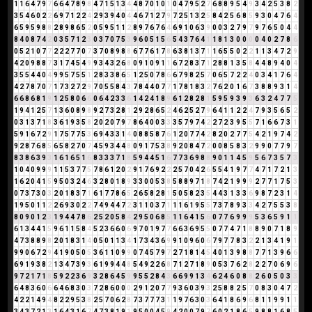
1
1
6
4
7
9
7
6
6
4
7
8
9
8
4
7
1
5
1
3
4
4
8
7
0
1
0
1
0
4
7
9
5
2
7
6
8
8
9
5
4
9
3
4
2
5
3
8
2
3
5
4
6
0
2
2
6
9
7
1
2
2
4
2
9
3
9
4
0
4
4
6
7
1
2
7
9
7
2
5
1
3
2
5
8
4
2
5
6
8
5
9
3
0
4
7
6
4
6
5
9
5
9
8
8
2
8
9
8
6
5
2
0
5
9
5
1
1
2
8
9
7
6
7
6
4
6
9
1
0
6
3
9
0
0
3
2
7
9
7
9
7
6
5
0
4
4
8
4
0
8
7
4
2
0
3
5
7
1
2
3
0
3
7
0
7
5
3
9
6
0
5
1
5
6
5
4
3
7
6
4
1
1
8
1
3
0
0
0
0
4
0
2
7
8
6
0
5
2
1
0
7
7
2
2
2
7
7
0
7
3
7
0
8
9
8
8
6
7
7
6
1
7
8
6
3
8
1
3
7
1
1
6
5
5
0
2
2
1
1
3
4
7
2
9
4
2
0
9
8
8
7
3
1
7
4
5
4
9
9
3
4
3
2
6
8
0
9
1
0
9
1
1
6
7
2
8
3
7
1
2
8
8
1
3
5
8
4
4
8
9
4
0
4
3
5
5
4
4
0
4
9
9
5
7
5
5
1
2
8
3
3
8
6
5
1
2
5
0
7
8
6
6
7
9
8
2
5
7
0
6
5
7
2
2
4
0
3
4
1
7
6
4
4
2
7
8
7
0
7
1
7
3
2
7
2
9
7
0
5
5
8
4
3
7
8
4
4
0
7
7
1
7
8
1
8
3
2
7
6
2
0
1
6
7
3
8
8
9
3
1
4
6
6
8
6
8
1
9
1
2
5
8
0
6
6
0
6
4
2
3
3
6
1
4
2
4
1
8
9
6
1
2
8
2
8
1
5
9
5
9
3
9
3
6
3
2
4
7
7
5
1
9
4
1
2
5
7
1
3
6
0
8
9
8
9
2
7
3
2
8
1
2
9
2
8
6
5
2
4
6
2
5
2
7
9
6
4
1
1
2
2
4
7
9
3
5
6
5
2
0
3
1
3
7
1
8
3
6
1
9
3
5
8
2
0
2
0
7
9
7
8
6
4
0
0
3
3
3
5
7
9
7
4
2
2
7
2
3
9
5
5
7
1
6
6
7
3
1
5
9
1
6
7
2
9
1
7
5
7
7
5
3
6
9
4
3
3
1
4
0
8
8
5
8
7
6
1
2
0
7
7
4
2
8
2
0
2
7
7
5
4
2
1
9
7
4
2
9
2
8
7
6
8
5
6
5
8
2
7
0
7
4
5
9
3
4
4
8
0
9
1
7
5
3
8
9
2
0
8
4
7
2
0
0
8
5
8
3
2
9
9
0
7
7
9
7
8
3
8
6
3
9
3
1
6
1
6
5
1
6
8
3
3
3
7
1
8
5
9
4
4
5
1
6
7
7
3
6
9
8
8
9
0
1
1
4
5
9
5
6
7
3
5
7
3
1
0
4
0
9
9
9
1
1
5
3
7
7
5
7
8
6
1
2
0
2
9
1
7
6
9
2
2
2
5
7
0
4
2
6
5
5
4
1
9
7
7
4
7
1
7
2
1
3
1
6
2
0
4
1
5
9
5
0
3
2
4
6
3
2
8
0
1
8
9
3
3
0
0
5
3
8
5
8
8
9
7
1
8
7
4
2
1
9
9
9
2
7
7
1
7
5
3
0
7
3
7
3
0
3
2
0
1
8
3
7
1
6
1
7
7
8
6
5
2
6
5
8
2
8
1
5
0
5
8
2
3
5
4
4
3
1
3
3
6
9
8
7
2
3
1
4
1
9
5
0
1
1
2
2
6
9
3
0
2
2
7
4
9
4
4
7
2
3
1
1
0
3
7
1
1
1
6
1
9
5
5
7
3
7
8
9
3
3
4
2
7
5
5
3
8
8
0
9
0
1
2
3
1
9
4
4
7
8
6
2
5
2
0
5
8
4
2
9
5
0
6
8
5
1
1
6
4
1
5
6
0
7
7
6
9
9
9
5
3
6
5
9
1
1
6
1
3
4
4
1
5
9
6
1
1
5
8
4
5
2
3
6
6
0
6
9
7
0
1
9
7
7
6
6
3
6
9
5
5
0
7
7
4
7
1
8
8
9
0
7
1
8
9
4
7
3
8
8
9
8
2
0
1
8
3
1
4
0
5
0
1
1
3
4
1
7
3
4
3
6
9
9
1
0
9
6
0
6
7
9
7
7
8
3
2
2
1
3
4
1
9
1
9
9
0
6
7
2
9
4
1
9
0
5
0
5
3
6
1
1
0
9
9
0
7
4
5
7
9
7
2
7
1
8
1
4
5
4
0
1
3
9
8
8
7
7
1
3
9
6
6
6
9
1
9
3
8
2
1
3
4
7
3
9
3
6
1
9
9
4
4
8
5
4
9
2
2
6
8
7
1
2
7
1
8
9
0
5
3
7
6
2
8
2
2
7
0
6
9
6
9
7
2
1
7
1
8
5
9
2
2
3
6
9
3
2
8
6
4
5
9
9
5
5
2
8
4
3
6
6
9
9
1
3
4
6
2
4
6
0
8
8
2
6
0
5
0
3
3
6
4
8
3
6
0
6
6
4
6
8
3
0
3
7
2
8
6
0
0
0
2
9
1
2
0
7
7
9
3
6
0
3
9
3
2
5
8
8
2
5
7
0
8
3
0
4
7
2
4
2
2
1
4
9
4
8
2
2
9
5
3
8
2
5
7
0
6
2
8
7
3
7
7
7
3
1
1
9
7
6
3
0
3
6
4
1
8
6
9
6
8
1
1
9
9
1
1
3
4
3
7
2
1
3
1
6
4
3
1
6
7
4
7
3
8
1
9
1
9
5
0
0
4
5
9
4
2
0
0
7
9
7
6
0
2
1
8
6
5
9
8
8
1
6
8
5