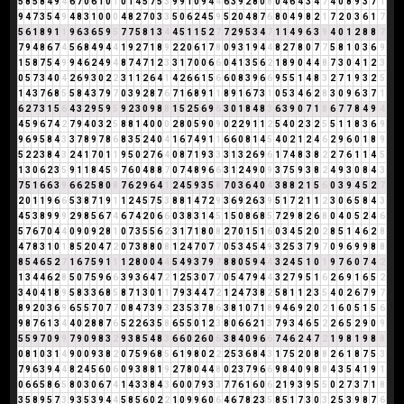
5
8
5
8
4
9
4
6
7
0
6
1
0
1
0
1
4
5
7
5
3
9
9
1
0
9
4
4
6
3
9
2
8
0
8
0
4
6
4
3
4
7
4
0
8
9
3
7
1
9
4
7
3
5
4
9
4
8
3
1
0
0
0
4
8
2
7
0
3
3
5
0
6
2
4
5
9
5
2
0
4
8
7
6
8
0
4
9
8
2
1
7
2
0
3
6
1
7
5
6
1
8
9
1
1
9
6
3
6
5
9
5
7
7
5
8
1
3
4
4
5
1
1
5
2
7
7
2
9
5
3
4
7
1
1
4
9
6
3
9
4
0
1
2
8
8
7
7
9
4
8
6
7
4
5
6
8
4
9
4
4
1
9
2
7
1
8
9
2
2
0
6
1
7
8
0
9
3
1
9
4
4
8
2
7
8
0
7
7
5
8
1
0
3
6
9
1
5
8
7
5
4
9
9
4
6
2
4
9
4
8
7
4
7
1
2
3
3
1
7
0
0
6
6
0
4
1
3
5
6
2
1
8
9
0
4
4
8
7
3
0
4
1
2
3
0
5
7
3
4
0
4
2
6
9
3
0
2
2
3
1
1
2
6
4
1
4
2
6
6
1
5
6
6
0
8
3
9
6
6
9
5
5
1
4
8
3
2
7
1
9
3
2
5
1
4
3
7
6
8
5
5
8
4
3
7
9
7
0
3
9
2
8
7
6
7
1
6
8
9
1
1
8
9
1
6
7
3
1
0
5
3
4
6
2
8
3
0
9
6
3
7
1
6
2
7
3
1
5
6
4
3
2
9
5
9
5
9
2
3
0
9
8
8
1
5
2
5
6
9
6
3
0
1
8
4
8
3
6
3
9
0
7
1
8
6
7
7
8
4
9
4
4
5
9
6
7
4
2
7
9
4
0
3
2
5
8
8
1
4
0
0
0
2
8
0
5
9
0
9
0
2
2
9
1
1
2
5
4
0
2
3
2
5
5
1
1
8
3
6
9
9
6
9
5
8
4
3
3
7
8
9
7
8
6
8
3
5
2
4
0
4
1
6
7
4
9
1
1
6
6
0
8
1
4
5
4
0
2
1
2
4
6
2
9
6
0
1
8
9
5
2
2
3
8
4
3
2
4
1
7
0
1
1
9
5
0
2
7
6
4
0
8
7
1
9
3
3
3
1
3
2
6
9
6
1
7
4
8
3
8
2
2
7
6
1
1
4
5
1
3
0
6
2
3
5
9
1
1
8
4
5
9
7
6
0
4
8
8
7
0
7
4
8
9
6
6
3
1
2
4
9
0
9
3
7
5
9
3
8
2
4
9
3
0
8
4
3
7
5
1
6
6
3
9
6
6
2
5
8
0
8
7
6
2
9
6
4
1
2
4
5
9
3
5
8
7
0
3
6
4
0
4
3
8
8
2
1
5
6
0
3
9
4
5
2
7
2
0
1
1
9
6
6
5
3
8
7
1
9
1
1
2
4
5
7
5
3
8
8
1
4
7
2
9
3
6
9
2
6
3
9
5
1
7
2
1
1
2
3
0
6
5
8
4
3
4
5
3
8
9
9
9
2
9
8
5
6
7
4
6
7
4
2
0
6
6
0
3
8
3
1
4
5
1
5
0
8
6
8
5
7
2
9
8
2
6
8
0
4
0
5
2
4
6
5
7
6
7
0
4
4
0
9
0
9
2
8
1
0
7
3
5
5
6
2
3
1
7
1
8
0
8
2
7
0
1
5
1
6
0
3
4
5
2
0
2
8
5
1
4
6
2
8
4
7
8
3
1
0
1
8
5
2
0
4
7
2
0
7
3
8
8
0
8
1
2
4
7
0
7
7
0
5
3
4
5
4
9
3
2
5
3
7
9
7
0
9
6
9
9
8
8
8
5
4
6
5
2
7
1
6
7
5
9
1
1
1
2
8
0
0
4
4
5
4
9
3
7
9
7
8
8
0
5
9
4
4
3
2
4
5
1
0
1
9
7
6
0
7
4
2
1
3
4
4
6
2
8
5
0
7
5
9
6
6
3
9
3
6
4
7
2
1
2
5
3
0
7
7
0
5
4
7
9
4
4
3
2
7
9
5
1
6
2
6
9
1
6
5
2
3
4
0
4
1
8
9
5
8
3
3
6
8
5
8
7
1
3
0
1
1
7
9
3
4
4
7
2
1
2
4
7
3
8
2
5
8
1
1
2
3
5
4
0
2
6
7
9
7
8
9
2
0
3
6
9
6
5
5
7
0
7
7
0
8
4
7
3
9
3
2
3
5
3
7
8
6
3
8
1
0
7
1
8
9
4
6
9
2
0
2
1
6
0
5
1
5
6
9
8
7
6
1
3
4
4
0
2
8
8
7
6
5
2
2
6
3
5
8
6
5
5
0
1
2
3
8
0
6
6
2
1
3
7
9
3
4
6
5
2
2
6
5
2
9
0
9
5
5
9
7
0
9
9
7
9
0
9
8
3
2
9
3
8
5
4
8
3
6
6
0
2
6
0
6
3
8
4
0
9
6
6
7
4
6
2
4
7
2
1
9
8
1
9
8
8
0
8
1
0
3
1
4
9
0
0
9
3
8
2
0
7
5
9
6
8
5
6
1
9
8
0
2
2
2
5
3
6
8
4
3
1
7
5
2
0
8
8
2
6
1
8
7
5
3
7
9
6
3
9
4
4
8
2
4
5
6
0
6
0
9
3
8
8
1
9
2
7
8
0
4
4
8
0
2
3
7
9
6
6
9
8
4
0
9
8
8
4
3
5
4
1
9
1
0
6
6
5
8
6
5
8
0
3
0
6
7
4
1
4
3
3
8
4
3
6
0
0
7
9
3
3
7
7
6
1
6
0
6
2
1
9
3
9
5
5
0
2
7
3
7
1
8
3
5
8
9
5
7
3
9
3
5
3
9
4
4
5
8
5
6
0
2
2
1
0
9
9
6
0
6
4
6
7
8
2
3
5
8
5
1
7
3
0
3
2
5
3
9
8
7
6