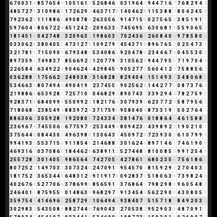
6
7
0
0
3
1
4
8
5
7
6
5
4
9
1
0
5
1
6
1
7
5
2
6
8
4
6
1
0
3
1
9
6
4
1
9
4
4
7
1
6
7
7
6
8
2
9
4
4
4
8
5
7
2
7
9
3
1
0
9
8
6
5
1
7
2
6
2
9
2
4
6
3
7
1
7
8
1
4
0
4
6
2
8
1
1
5
3
8
8
7
8
0
4
2
4
5
9
7
9
2
3
6
2
8
1
1
1
8
8
6
5
4
9
0
8
7
8
6
2
6
3
0
5
6
2
9
1
4
7
1
5
6
0
2
7
5
6
5
2
3
8
5
1
9
1
1
5
9
7
6
0
4
4
8
0
6
7
2
2
4
4
5
1
2
4
2
6
2
0
9
6
3
3
6
7
4
5
6
9
5
5
6
3
0
6
8
1
9
5
5
9
0
6
5
2
1
8
1
4
5
1
6
0
4
2
7
4
8
3
3
2
0
9
6
3
9
1
9
8
6
0
3
3
7
0
2
4
3
6
9
2
6
0
8
4
0
4
9
7
8
5
8
0
8
0
3
3
0
6
2
8
3
8
0
4
0
5
5
4
7
3
1
2
7
9
1
0
9
2
7
9
7
4
5
4
3
7
1
8
8
9
6
7
6
5
2
0
2
5
4
7
3
1
3
2
1
7
8
1
9
7
1
5
0
9
0
9
6
7
9
3
4
8
3
5
3
4
0
8
6
5
9
2
0
4
7
8
6
2
3
4
4
6
7
4
0
4
5
5
3
0
3
8
9
7
3
5
9
5
7
4
9
8
3
7
1
8
5
6
6
9
2
2
1
2
0
7
7
9
7
3
1
0
5
6
2
8
9
4
4
7
9
5
5
7
1
9
7
0
4
4
2
2
6
5
8
4
3
6
3
4
9
2
2
4
9
0
4
6
2
4
6
4
2
9
8
4
5
9
9
0
5
2
7
7
5
5
6
0
4
1
2
3
7
5
8
8
5
6
2
0
3
6
2
8
8
7
1
7
5
6
6
2
8
2
4
8
0
3
8
2
3
1
6
8
2
8
1
8
2
9
4
0
4
4
1
5
1
4
9
3
3
3
4
8
0
6
8
5
5
3
4
6
6
3
9
8
0
7
4
9
4
4
4
9
0
4
1
9
1
2
3
7
4
5
5
1
9
0
2
5
6
2
8
1
4
4
2
7
7
5
0
8
7
3
7
6
4
2
1
9
8
8
6
5
6
5
3
9
2
8
1
7
2
5
7
1
0
1
0
4
6
8
2
9
2
8
9
0
7
4
3
7
3
3
9
2
9
4
4
7
8
2
7
5
9
5
9
2
8
3
7
1
8
6
8
4
0
9
9
9
5
5
0
9
9
2
2
1
8
2
1
7
6
4
3
0
7
9
3
9
3
6
2
3
7
7
2
9
5
8
7
9
5
6
2
7
1
8
0
6
8
5
2
3
8
5
4
9
4
8
8
3
9
7
2
9
3
7
1
7
5
9
5
9
5
8
0
4
0
4
8
7
3
3
1
9
1
5
0
2
7
6
4
1
8
8
6
3
0
6
6
3
0
5
9
2
8
1
1
9
2
0
8
0
8
7
2
4
3
3
4
7
3
8
1
4
7
6
4
0
1
8
8
6
4
1
4
6
1
5
8
8
7
2
3
6
9
6
7
4
7
4
5
5
0
6
6
6
7
7
5
9
7
7
2
5
3
4
4
9
4
8
0
9
4
2
3
5
4
3
9
8
9
2
2
1
9
0
2
1
0
1
3
7
5
6
4
4
8
0
8
4
4
3
0
3
4
9
6
3
9
8
8
1
3
0
6
4
3
7
4
5
0
9
7
2
9
7
2
3
9
3
0
3
6
1
0
7
9
9
9
9
9
4
1
9
3
3
5
5
3
7
1
5
6
9
1
1
8
5
4
9
2
1
4
6
8
8
7
3
0
1
6
2
4
6
8
9
7
1
4
6
1
7
4
6
1
9
0
9
4
6
9
3
1
6
7
0
3
7
0
8
6
5
1
8
4
4
6
2
8
6
3
8
9
1
1
2
5
2
7
4
4
8
3
8
1
0
0
8
5
4
9
9
1
2
5
4
9
2
5
5
7
2
8
1
3
0
1
4
0
5
5
9
8
6
5
6
4
1
7
4
2
7
0
5
5
4
2
7
8
6
1
7
6
8
0
2
3
5
8
7
5
6
1
8
6
5
8
0
7
2
5
2
7
1
4
9
7
0
3
3
3
0
7
3
2
4
6
2
4
7
0
9
1
1
9
5
4
5
7
0
7
8
1
5
9
2
9
2
2
7
0
4
0
3
3
1
8
1
7
5
2
7
3
6
5
3
4
4
8
6
4
8
3
1
2
3
9
1
1
9
1
7
8
0
9
2
8
3
7
1
5
1
8
0
6
3
9
7
3
9
8
2
4
6
4
0
2
6
7
6
4
5
2
7
7
0
6
6
3
7
8
6
9
9
9
8
5
6
5
9
1
1
3
7
6
8
6
4
1
7
9
8
2
9
8
8
9
6
0
5
4
8
3
2
4
6
4
0
1
1
8
7
5
9
5
5
1
0
1
4
8
6
3
9
9
6
8
2
9
7
7
9
1
3
4
5
4
9
5
6
2
2
9
0
9
4
3
0
8
0
5
5
3
5
9
7
5
4
9
4
1
4
6
9
6
6
2
5
8
7
2
9
2
1
0
6
4
9
4
4
9
3
8
4
0
7
7
5
1
5
7
1
8
9
8
4
9
2
0
3
3
3
0
2
9
8
3
2
5
4
3
5
0
8
8
8
8
2
7
4
4
8
7
6
9
0
4
3
7
2
7
0
5
3
8
2
9
5
2
9
0
3
3
4
8
7
0
9
1
1