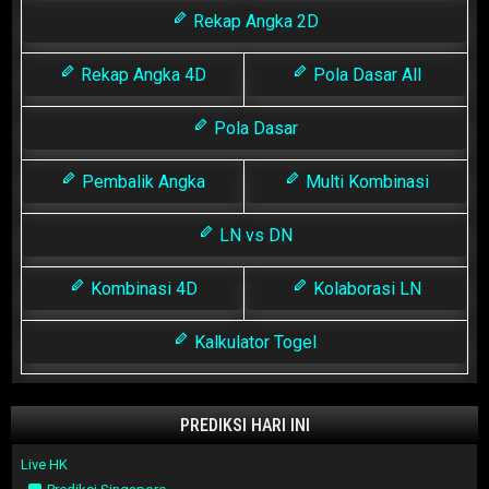
Rekap Angka 2D
Rekap Angka 4D
Pola Dasar All
Pola Dasar
Pembalik Angka
Multi Kombinasi
LN vs DN
Kombinasi 4D
Kolaborasi LN
Kalkulator Togel
PREDIKSI HARI INI
Live HK