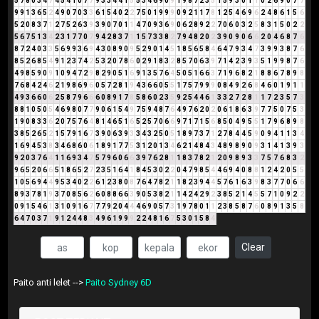
5
7
8
0
3
4
7
4
5
4
1
0
7
7
9
3
3
4
4
1
5
5
3
4
6
9
0
9
1
9
8
7
2
3
5
1
5
9
3
0
1
1
0
2
6
9
0
7
7
9
9
1
3
6
5
2
4
9
0
7
0
3
3
6
1
5
4
0
2
2
7
5
0
1
9
9
9
0
9
2
1
1
7
8
1
2
5
4
6
9
6
2
4
8
6
1
5
6
5
2
0
8
3
7
1
2
7
5
2
6
3
9
3
9
0
7
0
1
1
4
7
0
9
3
6
9
0
6
2
8
9
2
2
7
0
6
0
3
2
5
8
3
1
5
0
2
2
5
6
7
5
1
3
4
2
3
1
7
7
0
7
9
4
2
8
3
7
1
1
5
7
3
3
8
2
7
9
4
8
2
0
2
3
9
0
9
0
6
6
2
0
4
6
8
7
6
8
7
2
4
0
3
3
5
6
9
9
3
6
9
4
3
0
8
9
0
9
5
2
9
0
1
4
5
1
8
5
6
5
8
4
6
4
7
9
3
4
7
3
9
9
3
8
7
6
8
5
2
6
8
5
4
9
1
2
3
7
4
2
5
3
2
0
7
8
6
0
2
9
1
8
3
2
8
5
7
0
6
3
9
7
1
4
2
3
9
3
5
1
9
9
8
7
6
4
9
8
5
9
0
9
1
0
9
4
7
2
9
8
2
9
0
5
1
6
9
1
3
5
7
6
4
5
0
5
1
6
6
3
7
1
9
6
8
2
1
8
8
6
7
8
9
8
7
6
8
4
2
4
6
2
1
9
8
6
9
6
0
5
7
2
8
1
9
4
3
6
6
0
5
5
1
7
5
7
9
9
9
0
8
4
9
2
6
8
4
6
0
1
9
1
1
4
9
3
6
6
0
6
2
5
8
7
9
6
6
6
0
8
9
1
7
8
5
8
6
0
2
3
5
9
2
5
4
4
6
1
3
3
2
7
2
8
1
1
7
2
3
5
7
3
8
8
1
0
5
0
5
4
6
9
8
0
7
7
9
0
6
1
5
4
9
7
5
9
4
8
7
6
4
9
7
6
2
0
2
0
6
1
8
6
3
9
7
7
5
0
7
5
3
1
9
0
8
3
3
6
2
0
7
5
7
6
4
8
1
4
6
5
1
6
5
2
5
7
0
6
6
9
7
1
7
1
5
6
8
5
0
4
9
5
5
1
7
9
6
8
9
8
3
8
5
2
6
5
2
1
5
7
9
1
6
7
3
9
0
6
3
9
3
3
4
3
2
5
0
5
1
8
9
7
3
7
1
2
7
8
4
4
5
9
0
9
4
1
1
3
4
1
6
9
4
5
3
8
3
4
6
8
6
0
6
1
8
9
1
7
7
5
3
1
2
0
1
3
4
6
2
1
4
8
4
3
4
8
9
8
9
0
9
3
1
4
1
3
9
3
9
2
0
3
7
6
4
1
1
6
9
3
4
7
5
7
9
6
0
6
6
3
9
7
6
2
8
1
1
8
3
7
8
2
1
2
0
9
8
9
3
3
7
5
7
6
8
3
2
9
6
5
2
0
6
6
5
1
8
6
5
2
7
2
3
5
1
6
4
1
8
4
5
3
0
2
2
0
4
7
9
8
5
4
4
6
9
4
0
8
8
1
2
4
2
0
5
5
1
0
5
6
9
4
4
9
5
3
4
0
2
2
6
1
2
3
8
0
8
7
6
4
7
8
2
1
1
8
2
3
9
4
4
5
7
6
1
6
3
9
8
3
7
7
0
6
6
8
9
3
7
8
1
9
3
7
0
8
5
6
2
6
0
8
8
6
6
3
9
0
5
3
8
2
1
1
4
2
4
2
9
2
3
8
5
2
1
4
5
5
7
1
0
9
2
2
0
9
1
5
4
6
1
3
1
0
9
1
6
7
7
7
9
2
0
4
4
4
6
9
0
5
7
3
1
9
7
8
0
1
1
2
3
8
5
8
7
6
0
8
9
1
3
5
8
6
4
7
0
3
7
1
9
1
2
4
4
8
3
4
9
6
1
9
9
9
2
2
4
8
1
6
7
5
3
0
1
5
8
4
Clear
Paito anti lelet -->
Paito Sydney 6D