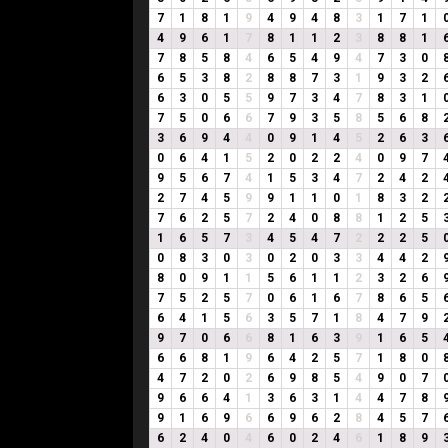
7
1
8
1
9
4
9
4
8
3
1
7
1
4
9
6
1
7
8
1
1
2
3
8
8
1
7
8
5
8
4
6
5
4
9
4
7
3
0
6
5
3
8
2
8
8
7
3
1
9
3
2
6
3
0
5
5
9
7
3
4
7
8
3
1
7
5
0
6
6
7
9
3
5
8
5
6
8
3
6
9
4
4
0
9
1
4
5
2
6
3
0
6
4
1
5
2
0
2
2
4
0
9
7
9
5
6
7
4
1
5
3
4
7
2
4
2
2
7
4
5
9
9
1
1
0
1
8
3
2
7
6
2
5
7
2
4
0
8
8
1
2
5
1
6
5
7
3
4
5
4
7
2
2
2
5
0
8
3
0
3
0
2
0
3
3
4
4
2
8
0
9
1
1
5
6
1
1
2
3
2
6
7
5
2
5
7
0
6
1
6
7
8
6
5
6
4
1
5
6
3
5
7
1
8
4
7
9
9
7
0
6
6
8
1
6
3
9
1
6
5
6
6
8
1
9
6
4
2
5
7
1
8
0
4
7
2
0
2
6
9
8
5
4
9
0
7
9
6
6
4
1
3
6
3
1
4
4
7
8
9
1
6
9
6
6
9
6
2
8
4
5
7
6
2
4
0
4
6
0
2
4
6
1
8
9