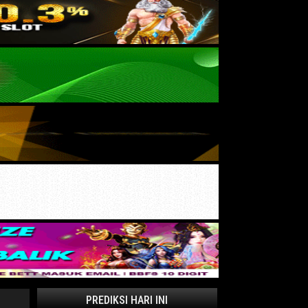
PREDIKSI HARI INI