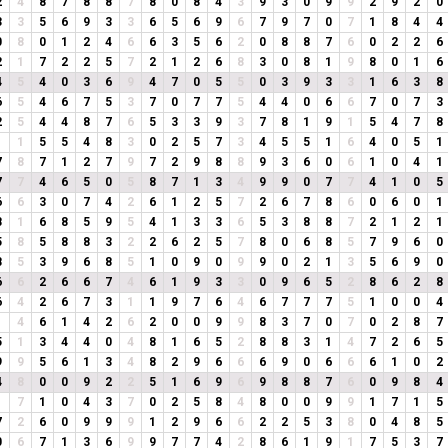
2
4
8
7
8
8
7
8
0
8
4
3
9
3
0
9
9
2
9
2
0
3
3
5
6
9
3
3
6
5
6
9
6
7
9
7
0
7
1
8
4
4
0
8
0
1
2
4
6
6
3
5
6
2
0
8
8
7
6
0
2
2
6
2
1
7
2
2
5
7
2
1
2
6
8
3
0
8
1
9
8
0
1
6
4
5
4
0
3
6
9
4
7
0
5
5
0
3
9
3
3
1
6
3
8
6
5
4
6
7
5
3
7
0
7
7
5
4
4
0
6
6
7
0
7
3
2
5
4
4
8
7
6
5
3
3
9
3
7
8
1
9
1
5
4
7
8
1
1
5
5
4
8
3
0
2
5
7
3
4
5
5
1
6
4
0
5
1
7
8
7
1
2
7
9
7
2
9
8
8
9
3
6
0
6
1
0
4
1
7
7
4
6
5
0
5
8
7
1
3
4
9
9
0
7
7
4
1
0
5
6
6
3
0
7
4
2
6
1
2
5
7
2
6
7
8
6
0
6
0
1
8
1
6
8
5
9
5
4
1
3
3
6
5
3
8
8
7
2
1
2
1
5
8
5
8
8
3
2
2
6
2
5
7
8
0
6
8
5
7
9
6
0
8
5
3
9
6
8
5
1
0
9
0
9
9
0
2
1
3
5
6
9
0
6
6
2
6
6
7
4
6
1
9
3
3
0
9
6
5
2
8
6
2
8
6
4
2
6
7
3
1
1
9
7
6
4
6
7
7
7
5
1
0
0
4
1
4
6
1
4
2
6
2
0
0
9
9
8
3
7
0
7
0
2
8
7
5
1
3
4
4
0
4
8
1
6
5
2
8
8
3
1
4
7
2
6
5
9
9
5
6
1
3
4
8
2
9
6
6
6
9
0
6
6
6
1
0
2
4
8
0
0
9
2
2
5
1
6
9
6
9
8
8
7
6
0
9
8
4
1
7
1
0
4
3
7
0
2
5
8
4
8
0
0
9
9
1
7
1
5
7
2
6
0
9
9
9
1
2
9
6
6
2
2
5
3
8
0
4
8
5
0
6
7
1
3
6
9
9
7
7
4
2
8
6
1
9
1
7
5
3
7