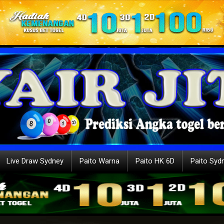
Live Draw Sydney
Paito Warna
Paito HK 6D
Paito Syd