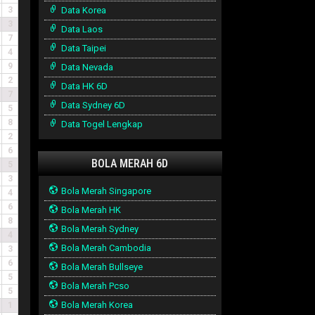
3
Data Korea
3
Data Laos
7
Data Taipei
4
9
Data Nevada
2
Data HK 6D
7
Data Sydney 6D
5
8
Data Togel Lengkap
2
6
BOLA MERAH 6D
5
3
Bola Merah Singapore
4
6
Bola Merah HK
8
Bola Merah Sydney
4
Bola Merah Cambodia
3
6
Bola Merah Bullseye
5
Bola Merah Pcso
5
Bola Merah Korea
1