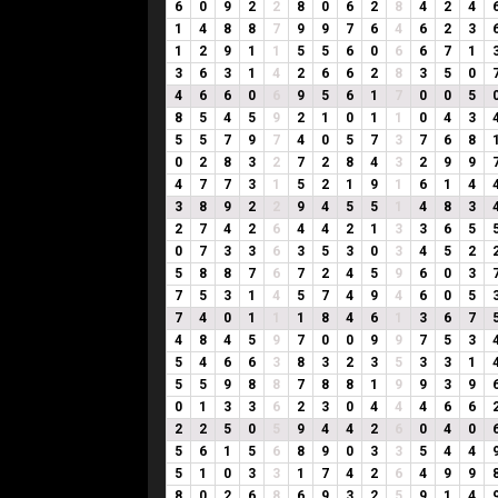
6
0
9
2
2
8
0
6
2
8
4
2
4
1
4
8
8
7
9
9
7
6
4
6
2
3
1
2
9
1
1
5
5
6
0
6
6
7
1
3
6
3
1
4
2
6
6
2
8
3
5
0
4
6
6
0
6
9
5
6
1
7
0
0
5
8
5
4
5
9
2
1
0
1
1
0
4
3
5
5
7
9
7
4
0
5
7
3
7
6
8
0
2
8
3
2
7
2
8
4
3
2
9
9
4
7
7
3
1
5
2
1
9
1
6
1
4
3
8
9
2
2
9
4
5
5
1
4
8
3
2
7
4
2
6
4
4
2
1
3
3
6
5
0
7
3
3
6
3
5
3
0
3
4
5
2
5
8
8
7
6
7
2
4
5
9
6
0
3
7
5
3
1
4
5
7
4
9
4
6
0
5
7
4
0
1
1
1
8
4
6
1
3
6
7
4
8
4
5
9
7
0
0
9
9
7
5
3
5
4
6
6
3
8
3
2
3
5
3
3
1
5
5
9
8
8
7
8
8
1
9
9
3
9
0
1
3
3
6
2
3
0
4
4
4
6
6
2
2
5
0
5
9
4
4
2
6
0
4
0
5
6
1
5
6
8
9
0
3
3
5
4
4
5
1
0
3
3
1
7
4
2
6
4
9
9
8
0
2
6
8
6
9
3
2
5
9
1
4