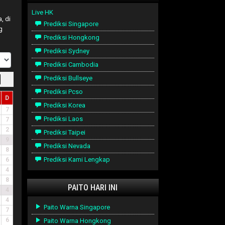
Live HK
, di
Prediksi Singapore
g
Prediksi Hongkong
Prediksi Sydney
Prediksi Cambodia
Prediksi Bullseye
Prediksi Pcso
D
Prediksi Korea
7
Prediksi Laos
7
2
Prediksi Taipei
9
Prediksi Nevada
8
Prediksi Kami Lengkap
6
4
8
PAITO HARI INI
4
4
Paito Warna Singapore
7
6
Paito Warna Hongkong