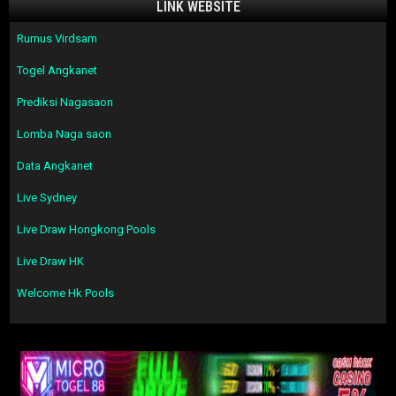
LINK WEBSITE
Rumus Virdsam
Togel Angkanet
Prediksi Nagasaon
Lomba Naga saon
Data Angkanet
Live Sydney
Live Draw Hongkong Pools
Live Draw HK
Welcome Hk Pools