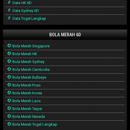
Data HK 6D
Data Sydney 6D
Data Togel Lengkap
BOLA MERAH 6D
Bola Merah Singapore
Bola Merah HK
Bola Merah Sydney
Bola Merah Cambodia
Bola Merah Bullseye
Bola Merah Pcso
Bola Merah Korea
Bola Merah Laos
Bola Merah Taipei
Bola Merah Nevada
Bola Merah Togel Lengkap