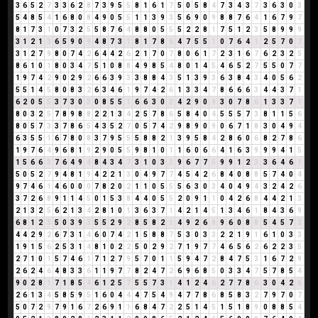
3
6
5
2
7
3
3
6
2
8
7
3
9
5
5
8
1
6
1
7
5
0
5
8
4
7
3
4
3
7
3
6
3
0
3
5
4
8
5
4
1
6
8
0
8
4
9
0
5
5
1
1
3
9
3
5
6
9
0
9
8
8
7
6
4
1
6
7
9
7
8
1
7
3
1
0
7
3
2
5
5
8
7
6
4
8
8
0
5
5
5
2
2
8
1
7
5
1
2
3
5
8
9
9
9
3
1
2
1
3
6
5
9
0
9
4
8
7
3
1
8
1
7
8
6
4
7
5
5
1
0
7
6
4
1
2
5
7
0
7
3
1
2
7
9
8
0
7
4
2
6
4
4
2
6
2
1
7
0
7
8
0
6
1
7
2
3
1
6
7
6
2
3
2
5
8
6
1
0
1
8
0
3
4
7
5
1
0
8
8
4
9
8
5
4
8
0
1
4
5
4
6
5
2
7
5
5
0
7
7
1
9
7
4
2
9
0
2
9
2
6
6
3
9
3
3
8
8
4
3
5
1
3
9
3
6
3
8
4
3
4
0
5
6
2
5
5
1
4
5
8
0
8
3
2
6
3
4
6
1
9
7
4
2
6
1
3
3
4
7
8
6
6
6
3
4
4
3
7
1
6
2
0
5
5
3
7
3
0
3
0
8
5
5
1
6
6
3
0
3
4
2
9
0
9
3
0
7
8
6
1
3
3
7
1
8
0
3
2
5
7
8
9
8
8
2
2
1
3
4
2
5
7
8
6
5
8
4
0
4
5
5
5
7
3
8
1
1
5
6
8
0
5
7
3
3
7
8
6
5
4
3
5
2
7
0
5
7
4
2
9
8
9
0
9
0
6
7
1
8
3
0
4
9
4
6
3
5
5
1
6
7
8
0
8
3
7
9
5
5
5
8
8
2
1
3
9
5
8
4
2
8
6
0
6
8
2
7
8
6
1
9
7
6
4
9
6
8
1
9
2
9
0
5
5
9
8
1
0
1
1
6
0
6
6
4
1
6
3
9
9
9
4
1
5
1
5
6
6
3
7
6
4
9
4
8
4
3
4
7
3
1
0
3
3
9
6
7
7
5
9
9
1
2
3
3
6
4
6
1
5
0
5
2
7
9
4
8
1
9
4
2
2
1
3
0
4
9
7
7
4
5
4
2
6
8
4
0
8
8
5
7
4
0
4
9
7
4
6
1
4
6
0
0
0
7
8
2
0
2
1
1
0
5
5
5
6
3
0
3
4
0
4
9
4
3
2
4
2
6
3
7
2
6
8
9
1
1
4
5
0
1
5
3
8
4
4
0
5
5
2
0
9
1
1
0
4
2
6
8
4
4
2
1
3
2
1
3
2
5
6
2
1
3
4
2
8
1
0
1
3
6
3
7
1
4
2
1
4
5
1
3
4
6
1
8
4
3
6
9
6
8
1
2
3
5
0
3
9
3
5
5
2
9
2
8
5
8
2
1
4
9
2
6
8
9
6
0
8
8
5
4
5
7
3
4
4
2
9
2
6
7
3
1
4
6
0
7
4
2
1
5
8
8
7
5
3
0
3
3
2
2
1
9
1
6
1
0
3
3
1
9
1
5
6
2
5
3
1
4
8
1
0
2
2
5
0
2
9
2
7
1
9
7
7
4
6
5
6
2
6
2
2
3
5
2
7
1
0
1
5
7
4
6
1
7
1
2
7
9
5
7
0
1
1
5
9
4
7
2
8
4
7
5
3
1
6
7
2
9
2
6
2
4
6
4
8
3
3
6
1
1
9
7
7
8
2
4
7
2
6
9
6
8
5
0
3
3
4
7
5
7
8
5
4
9
0
2
8
1
7
1
8
5
4
6
1
2
5
7
5
5
7
3
1
4
1
2
4
6
2
7
7
8
6
3
0
4
2
6
2
6
1
3
4
5
8
5
9
5
1
6
0
4
4
4
7
5
4
9
4
7
7
8
6
8
5
8
3
2
7
9
7
0
7
5
0
7
2
9
7
9
1
6
7
2
6
9
1
1
6
8
4
7
2
2
5
1
4
5
1
5
1
8
9
0
8
8
5
4