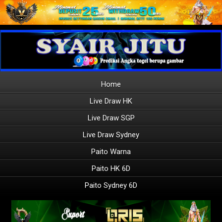
Home
Live Draw HK
Live Draw SGP
Live Draw Sydney
Paito Warna
Paito HK 6D
Paito Sydney 6D