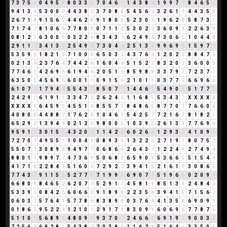
7
3
7
5
3
0
4
9
5
5
8
0
3
3
6
7
0
4
6
1
1
4
3
8
2
1
9
9
7
7
8
4
6
5
2
9
4
1
3
4
5
3
0
0
0
4
4
3
8
2
3
7
0
8
8
5
4
5
6
2
3
2
6
1
7
4
4
3
5
8
2
6
7
1
8
9
1
5
6
2
4
4
6
2
8
9
1
8
0
8
5
2
3
0
3
1
9
6
2
8
5
8
7
3
1
7
1
7
4
2
8
1
0
6
6
7
7
8
0
8
0
7
1
1
2
5
3
0
2
2
3
6
0
9
9
2
2
6
3
9
0
8
1
2
3
6
3
0
0
0
0
3
2
2
4
8
3
4
3
7
6
2
4
9
4
7
3
0
6
6
1
0
4
4
8
2
9
1
1
2
3
4
1
3
4
2
5
4
9
4
7
3
0
4
4
2
5
1
3
4
9
9
6
9
6
1
5
9
7
7
5
3
5
9
5
1
8
2
1
3
7
1
0
0
0
6
5
0
3
3
4
3
7
6
4
1
2
0
2
2
8
8
4
7
2
0
2
1
3
4
2
3
7
6
4
7
4
4
2
6
1
6
0
4
4
5
1
5
2
7
8
3
2
0
2
3
6
0
0
0
7
7
4
6
1
4
2
6
9
6
6
1
9
4
4
2
0
5
1
6
8
5
9
8
8
3
3
7
9
7
7
2
3
7
1
6
3
5
0
5
4
5
6
9
6
6
0
0
1
1
0
9
1
5
6
2
1
0
1
1
0
3
7
7
5
6
6
9
6
6
6
1
0
7
7
1
7
9
4
4
5
5
4
3
7
8
5
0
7
7
1
4
4
6
1
5
4
9
0
9
5
1
7
7
5
2
4
2
9
2
6
1
9
1
1
3
3
4
7
2
2
6
2
4
6
1
1
6
8
5
5
3
4
3
7
X
X
X
X
X
X
X
X
X
X
6
4
5
9
5
4
5
5
1
6
8
5
5
7
3
8
4
8
6
5
8
7
7
0
7
7
6
6
0
6
4
0
8
0
8
4
4
8
8
7
1
7
6
2
8
1
0
4
6
1
5
4
2
5
7
7
2
1
6
7
8
1
8
2
1
6
5
2
9
2
1
3
9
4
4
0
2
1
2
3
9
8
0
0
0
1
0
3
9
3
2
6
1
3
4
7
7
6
9
6
9
5
9
1
1
3
0
1
5
6
4
3
2
0
2
1
1
4
2
6
6
0
2
6
8
1
2
9
3
3
4
1
0
9
9
7
2
7
0
7
4
9
5
5
1
1
0
0
4
4
0
8
9
3
3
1
3
2
2
4
2
7
1
9
1
8
0
7
5
3
5
5
0
7
7
3
0
8
9
8
9
4
9
7
7
0
6
8
6
5
2
6
4
3
7
1
2
2
4
6
2
7
4
9
4
8
8
0
1
1
9
8
9
7
7
4
7
3
6
9
5
0
6
8
5
6
5
9
0
9
5
3
6
6
3
5
1
5
4
9
4
1
7
1
8
2
2
8
4
3
5
1
6
0
6
7
2
9
2
2
3
9
4
1
5
2
1
6
1
7
3
0
8
6
5
7
7
4
3
7
9
1
1
5
6
5
2
7
7
5
7
1
9
9
9
6
9
0
7
7
5
1
9
6
6
0
2
0
9
9
6
6
8
0
8
8
4
6
5
2
6
2
0
7
7
5
2
9
1
1
4
5
8
1
9
8
5
1
3
4
2
4
8
4
3
5
3
3
9
3
0
8
4
2
6
6
0
6
6
3
9
1
8
9
8
2
2
3
5
8
3
9
4
1
5
7
1
5
6
2
0
6
0
3
3
5
7
6
4
1
5
7
7
8
6
8
3
8
9
8
0
3
7
6
4
4
1
3
5
8
6
9
0
9
9
0
1
8
6
5
9
5
2
2
4
1
2
1
0
1
2
9
1
7
8
8
3
0
9
9
6
0
6
9
6
7
7
8
7
6
5
1
1
0
1
5
6
8
9
8
4
8
0
9
9
9
3
7
0
7
2
4
6
6
3
6
9
1
9
1
9
0
0
3
3
7
2
5
6
2
6
9
2
8
1
5
4
3
8
2
2
0
3
9
3
1
1
6
2
8
5
1
6
4
1
3
3
5
0
5