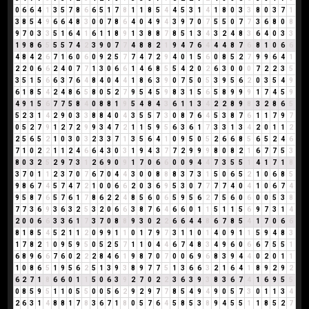
0
6
6
4
1
3
5
7
8
6
6
5
1
7
8
1
1
8
5
4
4
5
3
1
4
1
8
0
3
3
8
0
3
7
1
3
8
5
4
9
6
6
4
8
3
0
0
7
8
6
4
0
4
9
4
3
9
7
0
7
5
5
0
7
7
3
6
8
0
8
9
7
0
3
3
5
1
6
4
1
6
1
1
8
9
1
3
8
8
7
8
5
1
3
4
3
2
4
8
3
6
4
0
3
3
1
9
8
6
5
5
5
7
4
2
3
9
0
7
7
4
8
8
2
1
9
4
7
6
4
4
4
8
7
6
8
1
0
6
6
4
8
4
2
6
7
1
6
0
6
0
9
2
5
7
7
4
7
2
9
4
0
1
5
6
0
8
5
2
7
9
9
6
4
1
2
2
0
6
6
2
4
0
7
7
1
3
0
6
6
1
4
6
8
5
5
4
2
0
2
6
3
0
0
0
7
2
2
3
5
3
5
1
5
6
6
3
7
6
4
8
4
0
4
4
1
8
6
3
9
0
7
5
0
5
3
9
5
6
2
0
3
5
4
9
6
1
8
5
4
2
4
8
6
5
8
0
5
2
7
9
5
4
5
9
8
3
1
5
6
5
8
9
9
9
1
7
4
5
9
4
9
1
5
6
7
7
5
8
4
0
8
8
1
9
5
4
8
4
3
6
1
1
3
4
2
2
8
9
8
3
2
8
6
5
5
2
3
1
4
2
9
0
3
3
8
8
4
0
4
3
5
5
7
3
0
8
7
6
4
5
3
8
7
6
1
1
7
9
7
0
5
2
7
9
1
2
7
2
9
9
3
4
7
2
1
1
5
9
5
6
3
6
1
7
3
3
1
3
4
2
0
1
1
2
2
5
6
5
2
1
0
3
0
3
2
3
3
7
1
3
5
6
4
1
0
9
5
0
5
2
6
6
8
5
6
5
2
4
6
7
1
0
2
2
1
1
2
4
6
6
4
3
0
3
1
9
4
3
7
7
2
9
9
9
8
0
8
2
1
6
7
7
5
3
8
0
3
2
5
2
9
7
3
1
2
6
9
0
9
1
7
0
6
6
0
0
9
4
4
7
3
5
5
1
4
1
7
1
8
3
7
0
1
1
2
3
7
0
7
6
7
0
4
4
3
0
0
8
8
8
3
7
3
1
5
0
6
5
2
1
0
6
8
5
9
8
6
7
4
5
7
4
7
2
1
0
0
6
6
2
0
3
6
9
5
3
0
7
7
7
7
4
0
4
1
0
6
7
4
9
5
8
7
6
5
7
6
1
7
8
6
2
2
4
8
5
6
0
6
5
9
5
6
2
7
5
6
0
6
0
0
5
3
8
7
7
3
6
9
3
6
3
2
5
3
2
0
6
6
3
8
7
6
4
6
6
0
1
1
5
1
1
5
6
9
7
3
1
4
2
0
0
6
6
3
3
6
1
7
3
7
0
8
8
9
3
0
2
2
6
6
4
4
8
6
7
8
5
4
1
7
0
6
6
8
1
8
5
4
5
2
1
1
2
0
9
9
1
1
0
1
7
9
7
3
1
1
0
1
4
0
9
1
1
5
9
4
8
3
1
7
8
2
1
0
9
5
9
5
0
5
2
5
7
1
1
0
4
4
6
7
4
8
3
4
9
6
0
6
6
7
5
5
1
6
8
9
6
6
7
6
0
2
2
2
8
4
6
1
9
8
7
0
7
0
0
6
9
6
8
3
9
4
4
0
2
0
1
1
1
0
8
6
5
1
9
5
6
2
5
1
3
9
3
8
9
7
7
5
1
3
6
6
3
2
1
6
4
1
8
9
2
9
2
6
2
7
1
8
6
6
0
1
1
5
0
6
3
9
2
7
0
2
2
3
6
3
9
3
8
3
6
7
4
1
6
9
5
5
0
8
5
9
5
1
1
0
5
5
0
0
5
6
2
9
2
9
7
7
8
5
4
9
4
9
0
5
7
3
0
1
1
3
4
2
6
3
1
4
8
8
1
7
8
3
6
7
1
8
0
5
7
6
4
5
8
5
3
8
9
4
5
5
1
1
8
5
2
7