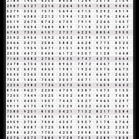
2
7
8
4
3
1
9
5
4
9
4
3
5
0
5
8
4
5
8
4
1
2
4
9
4
3
5
1
4
5
2
1
5
9
5
2
9
8
7
6
6
1
2
7
9
2
2
1
6
7
2
2
6
4
1
3
1
9
4
4
1
8
5
2
7
9
4
9
6
6
5
2
7
9
7
3
3
5
2
7
7
5
7
0
7
5
6
9
4
4
4
7
1
5
6
5
2
9
2
2
4
9
1
9
1
8
8
0
7
7
6
3
8
0
8
2
2
1
2
3
1
3
9
4
4
1
2
3
8
2
1
6
7
6
4
2
8
6
4
1
0
5
1
9
1
2
6
7
0
7
8
7
4
2
6
6
7
0
9
9
7
9
1
9
1
2
2
6
6
3
1
4
0
7
7
2
6
0
9
9
9
6
9
4
4
7
6
8
9
8
8
8
1
9
1
7
1
1
8
9
3
3
2
9
2
2
8
4
7
2
6
7
4
3
7
7
3
0
0
0
6
1
0
7
7
2
7
3
7
1
6
2
2
9
2
8
8
5
4
9
2
9
5
0
5
2
5
9
2
2
5
9
5
4
9
1
5
9
2
2
6
0
3
2
5
8
3
7
9
7
0
7
5
7
3
6
9
1
1
2
3
4
6
6
3
3
4
7
5
3
2
5
8
6
5
5
8
8
2
1
6
6
2
8
1
9
7
7
3
1
8
3
2
0
2
5
8
7
5
3
1
9
5
9
5
5
4
7
1
8
2
1
5
1
6
8
9
2
5
7
9
5
7
0
7
0
7
9
1
1
2
0
3
8
2
4
4
7
2
9
0
4
0
8
8
6
1
7
2
9
9
3
0
7
7
3
1
2
8
1
1
4
4
8
3
7
1
6
0
6
0
0
8
2
1
2
7
0
4
4
3
0
2
5
7
0
7
4
7
2
4
2
7
5
3
3
6
6
4
1
2
4
7
8
6
6
7
3
4
7
5
5
3
4
7
8
9
6
3
9
7
8
7
2
9
4
4
6
7
4
3
9
3
4
7
1
5
9
2
2
6
4
7
0
7
4
0
6
9
6
1
9
8
1
9
1
9
2
4
6
3
9
7
6
4
8
6
7
3
1
8
0
4
0
4
3
3
6
3
9
5
5
0
4
4
2
3
5
6
2
3
9
5
4
9
6
6
4
7
2
2
6
6
3
9
7
0
3
4
7
1
4
0
4
4
7
0
4
6
1
3
0
0
7
7
4
0
7
1
8
1
4
4
6
1
8
0
9
3
3
2
2
3
6
9
2
9
8
2
1
7
7
2
6
8
2
6
7
3
1
6
4
3
6
9
1
6
5
9
5
5
6
4
2
6
8
7
4
0
4
9
6
2
7
9
2
2
0
8
8
4
7
0
9
9
0
3
8
7
6
1
4
7
3
1
3
1
3
5
8
7
2
0
5
5
7
4
4
9
4
3
0
2
5
7
9
3
0
2
2
4
8
7
5
3
8
4
5
2
7
7
4
5
8
4
4
8
1
1
2
4
4
0
5
5
1
0
5
7
3
7
4
4
3
7
5
0
2
7
9
9
4
6
5
2
5
2
9
7
7
9
9
1
9
1
6
1
7
5
3
4
7
9
0
9
3
3
2
9
2
4
0
2
2
4
6
3
6
0
6
3
0
0
1
1
7
3
8
0
8
9
2
5
1
6
8
1
0
3
3
0
4
2
1
3
7
1
3
2
5
8
2
1
7
8
5
5
8
4
3
7
8
1
9
1
0
6
4
8
3
1
8
9
5
5
8
5
0
1
1
8
1
3
6
9
6
0
7
1
8
6
1
9
4
4
4
9
5
9
5
3
7
5
4
9
7
0
0
4
4
4
3
0
7
7
5
9
5
7
3
3
1
7
8
6
6
7
6
4
1
2
6
7
6
4
8
0
8
7
6
5
7
2
5
7
5
8
0
0
0
1
8
6
5
2
7
8
3
2
5
2
2
0
3
3
2
0
9
8
8
6
2
7
6
4
7
7
5
0
5
4
2
5
8
4
2
0
9
8
8
8
3
5
0
5
7
3
0
6
6
8
2
7
6
4
4
3
7
3
1
7
0
8
0
8
9
7
2
8
1
7
6
1
5
6
2
2
8
9
8
1
8
3
8
2