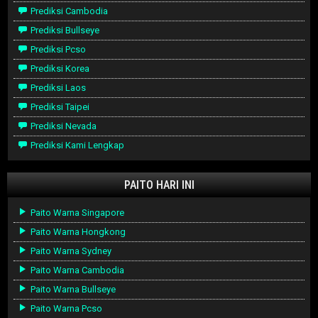
Prediksi Cambodia
Prediksi Bullseye
Prediksi Pcso
Prediksi Korea
Prediksi Laos
Prediksi Taipei
Prediksi Nevada
Prediksi Kami Lengkap
PAITO HARI INI
Paito Warna Singapore
Paito Warna Hongkong
Paito Warna Sydney
Paito Warna Cambodia
Paito Warna Bullseye
Paito Warna Pcso