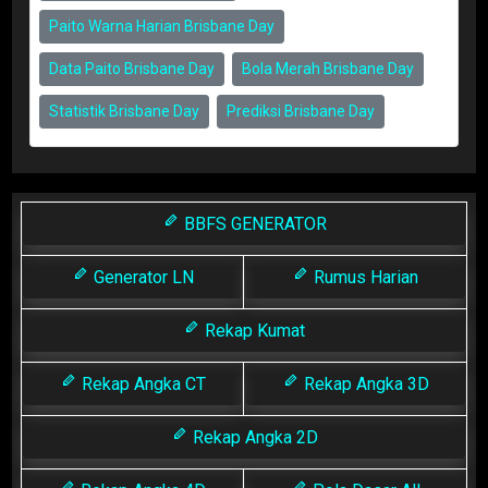
Paito Warna Harian Brisbane Day
Data Paito Brisbane Day
Bola Merah Brisbane Day
Statistik Brisbane Day
Prediksi Brisbane Day
BBFS GENERATOR
Generator LN
Rumus Harian
Rekap Kumat
Rekap Angka CT
Rekap Angka 3D
Rekap Angka 2D