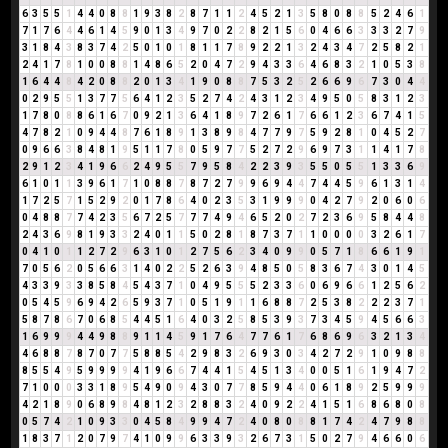
6
3
5
5
1
4
4
0
8
8
1
9
3
8
2
8
7
1
1
2
4
5
2
1
3
5
8
0
8
8
5
2
4
6
1
7
1
7
6
4
4
6
1
4
5
9
0
1
3
4
9
7
0
2
2
8
2
1
5
6
0
4
6
6
3
3
3
2
7
9
3
1
8
4
3
8
3
7
4
2
5
0
1
0
1
8
1
1
7
8
9
2
2
1
3
2
4
3
4
7
2
5
8
2
1
2
4
1
7
8
1
0
0
8
8
1
4
8
6
5
2
0
4
7
2
9
4
3
3
6
4
6
8
3
2
1
0
5
3
8
1
6
4
4
8
4
2
0
8
8
2
0
1
3
4
1
9
0
8
8
7
5
3
2
5
2
6
6
9
6
7
3
0
4
4
0
2
9
5
5
1
3
7
7
5
6
4
1
2
3
5
2
7
4
2
4
3
1
2
3
4
9
5
0
5
8
3
1
2
3
1
7
8
0
8
8
6
1
6
7
0
9
2
1
3
6
4
1
8
9
7
2
6
1
7
6
6
1
2
3
6
7
4
1
5
4
7
8
2
1
0
9
4
4
8
7
6
1
8
9
1
3
8
9
8
4
7
7
9
7
5
9
2
8
1
0
4
5
2
7
0
9
6
6
3
8
4
8
1
9
5
1
1
7
8
0
5
9
7
7
5
2
7
2
9
6
9
7
3
1
1
4
1
7
8
2
9
1
2
3
4
1
9
6
6
2
4
9
5
5
7
9
5
8
4
2
2
3
9
3
5
5
0
5
5
1
3
3
6
9
6
1
0
1
1
3
9
6
1
7
1
0
8
8
7
8
7
2
7
9
9
6
9
4
4
7
4
4
5
9
6
1
3
1
4
1
7
2
5
7
1
5
2
9
2
0
1
7
8
6
4
0
2
3
5
3
1
9
9
9
0
4
2
7
9
2
0
6
0
6
0
4
8
8
7
7
4
2
3
5
6
7
2
5
7
7
7
4
9
4
6
5
2
0
2
7
2
3
6
9
5
8
4
4
8
2
4
3
6
9
8
1
9
3
3
2
4
0
1
1
5
0
2
8
1
8
7
3
7
1
1
0
0
0
0
3
2
6
1
7
0
4
1
0
1
1
2
7
2
9
6
3
1
0
1
2
7
5
6
2
3
4
0
9
9
0
5
7
1
8
6
6
1
9
1
7
0
5
6
2
0
5
6
6
3
1
4
0
2
2
5
2
6
3
9
4
8
5
0
5
8
3
6
7
4
3
0
1
4
5
4
3
3
9
3
3
8
5
8
4
5
4
3
7
1
0
4
9
5
5
5
2
3
3
6
0
6
9
6
6
1
2
5
6
2
0
5
4
5
9
6
9
4
2
6
5
9
3
7
1
0
5
1
9
1
1
6
8
8
7
2
5
3
8
2
2
2
3
7
1
5
8
7
8
6
7
0
6
8
5
4
4
5
1
6
4
0
3
2
5
8
5
3
9
3
7
3
4
5
9
4
5
6
6
3
1
6
9
9
9
4
4
9
8
8
9
1
1
4
5
9
1
7
6
4
7
7
6
1
7
6
8
6
9
6
3
2
1
3
4
4
6
8
8
7
8
7
0
7
7
5
8
8
5
4
2
9
8
3
2
6
9
3
0
3
4
2
7
2
9
1
0
9
8
8
8
5
5
4
9
5
9
9
9
9
4
1
9
6
6
7
4
4
1
5
4
5
1
3
4
0
0
5
1
6
1
9
4
7
2
7
1
0
0
0
3
3
1
8
9
5
4
9
0
9
4
3
0
7
7
8
5
9
4
4
0
6
1
8
9
2
5
9
9
9
4
2
1
8
9
0
6
8
9
8
4
8
1
2
3
2
8
8
3
2
4
0
9
2
2
4
1
5
1
6
8
6
8
0
8
0
5
7
4
2
1
0
9
3
3
0
4
5
8
4
9
9
4
7
2
4
0
8
0
8
8
1
7
4
2
4
7
9
8
8
1
8
3
7
1
2
0
7
9
7
4
1
0
9
9
6
3
3
9
3
2
6
7
3
1
5
0
2
7
9
4
6
6
0
6