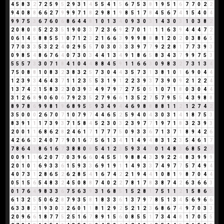
4
5
8
3
2
7
2
5
9
5
2
9
3
1
4
5
5
4
1
5
6
7
5
3
8
1
9
5
1
6
7
7
0
2
2
9
4
0
8
8
6
6
2
7
9
9
9
7
1
8
2
9
8
1
9
8
5
1
7
8
4
5
6
7
4
1
5
4
0
4
9
9
7
5
3
6
7
6
0
6
8
6
4
4
8
1
0
1
3
4
0
9
3
0
3
1
4
3
0
3
1
0
3
8
2
2
0
8
0
8
5
2
2
3
5
1
9
0
3
3
7
2
3
6
9
2
7
0
1
1
1
1
6
3
9
4
4
4
7
2
0
6
1
4
5
8
8
5
5
1
0
7
1
2
3
2
1
6
6
3
9
9
9
8
8
8
1
2
0
2
0
3
8
6
5
7
7
0
3
3
5
3
2
2
4
0
2
9
5
5
7
0
3
0
3
3
3
9
7
7
9
2
2
8
1
7
7
3
9
3
0
9
8
5
4
8
6
7
6
4
0
7
3
0
3
4
4
1
3
4
9
1
8
6
5
8
3
4
3
7
9
9
7
5
3
5
5
5
7
3
3
0
7
1
8
4
1
0
4
4
8
8
4
5
9
1
1
6
6
3
0
9
8
3
2
7
3
1
3
4
7
5
0
8
8
1
0
8
3
2
3
8
3
2
5
7
3
0
4
4
3
5
7
3
1
3
8
1
0
1
6
9
0
4
4
1
2
3
9
3
4
6
4
3
7
1
1
2
3
5
5
3
1
9
1
2
2
3
9
3
7
3
9
0
9
2
1
2
2
4
1
3
7
4
2
1
5
8
3
2
3
0
3
9
3
4
9
7
9
7
2
7
5
0
5
1
0
7
1
8
0
3
0
4
4
3
1
2
6
8
9
0
6
0
6
7
9
2
3
5
2
7
9
6
6
1
3
5
2
7
5
7
9
5
5
4
3
9
8
8
8
9
7
8
6
9
9
8
1
9
6
8
9
5
5
9
3
4
9
4
4
6
9
8
8
8
8
1
1
2
1
2
7
4
2
3
5
0
0
0
2
6
7
0
7
1
0
7
9
7
4
4
6
5
2
5
9
4
0
4
3
0
3
1
4
1
8
7
5
3
8
3
9
1
1
1
7
3
9
3
7
1
5
8
4
5
2
3
0
3
2
3
9
7
7
1
9
7
1
8
3
2
3
9
3
2
0
0
1
1
6
8
6
2
8
2
4
6
1
7
1
7
7
7
5
0
9
3
3
6
7
1
3
7
1
8
9
4
2
6
4
2
6
6
3
2
4
0
7
7
9
0
1
6
7
5
6
1
3
4
1
1
4
9
4
8
3
1
2
3
5
4
6
1
7
7
8
6
4
1
8
6
1
6
7
3
8
8
0
8
5
4
1
2
3
5
9
3
4
7
0
1
4
8
3
6
8
5
2
7
0
0
9
1
1
6
2
0
7
7
0
3
9
6
6
0
4
5
5
1
9
8
8
4
3
3
9
2
2
4
8
3
9
9
9
2
0
1
0
1
6
9
3
3
6
1
5
9
3
3
6
9
1
9
1
1
4
9
3
3
7
4
9
7
7
5
7
4
9
4
4
0
7
3
1
2
8
6
5
2
6
2
8
5
4
1
6
7
4
2
2
1
9
4
4
1
0
8
1
9
8
7
0
4
4
0
5
1
5
6
5
4
8
3
2
4
5
0
8
8
7
4
0
2
2
7
8
1
7
8
3
8
7
4
2
6
3
6
6
3
0
1
7
6
4
9
8
3
3
6
7
5
6
3
9
3
1
6
8
5
1
5
2
8
1
7
5
1
1
2
1
5
8
6
5
6
1
3
2
5
5
0
6
2
8
7
9
3
5
8
1
8
3
3
6
1
3
7
9
7
8
5
1
3
4
5
6
9
6
6
6
3
3
8
2
1
9
3
0
3
2
6
0
1
1
8
1
2
9
2
5
2
1
2
3
6
8
6
7
4
9
7
0
3
3
2
0
9
6
6
1
8
7
7
5
2
5
1
6
7
8
9
1
5
6
0
8
5
5
1
7
3
4
4
8
1
7
0
5
5