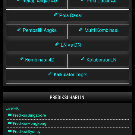
Rekap Angka 4D
Pola Dasar All
Pola Dasar
Pembalik Angka
Multi Kombinasi
LN vs DN
Kombinasi 4D
Kolaborasi LN
Kalkulator Togel
PREDIKSI HARI INI
Live HK
Prediksi Singapore
Prediksi Hongkong
Prediksi Sydney