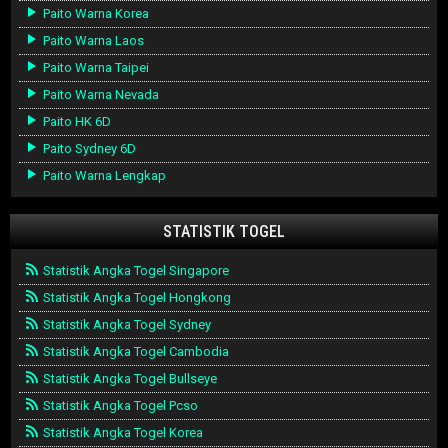
Paito Warna Korea
Paito Warna Laos
Paito Warna Taipei
Paito Warna Nevada
Paito HK 6D
Paito Sydney 6D
Paito Warna Lengkap
STATISTIK TOGEL
Statistik Angka Togel Singapore
Statistik Angka Togel Hongkong
Statistik Angka Togel Sydney
Statistik Angka Togel Cambodia
Statistik Angka Togel Bullseye
Statistik Angka Togel Pcso
Statistik Angka Togel Korea