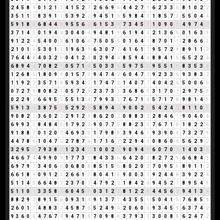
2
4
5
8
4
0
1
2
1
3
4
1
5
2
7
2
6
6
9
6
4
4
2
7
9
6
2
3
3
6
8
1
0
2
2
3
5
1
1
2
8
3
9
1
1
5
3
9
2
2
9
4
5
1
6
5
9
8
4
3
1
8
5
7
3
5
5
0
4
4
5
9
1
8
9
6
8
4
4
8
9
5
5
6
2
6
1
5
3
8
7
3
4
5
9
1
0
9
0
9
4
9
7
4
2
3
7
1
4
5
0
1
9
4
4
3
0
4
0
4
9
4
8
1
9
6
1
9
4
4
2
1
3
6
9
0
1
6
3
9
9
1
2
2
4
5
4
0
0
0
6
1
0
6
6
7
5
0
5
5
0
1
6
4
1
8
7
0
1
1
2
8
6
6
3
2
1
0
1
1
5
3
0
1
1
1
9
6
3
9
6
3
0
7
7
4
1
6
1
7
9
5
7
2
9
8
9
1
1
2
7
6
4
4
8
4
0
3
2
5
0
4
1
2
3
0
2
9
4
4
8
5
9
4
4
8
8
4
1
5
6
5
2
2
4
6
8
9
4
4
7
0
8
2
1
0
5
7
1
8
5
0
3
3
6
5
9
7
5
3
9
5
5
1
6
8
3
5
3
8
1
2
6
8
5
1
8
0
9
9
0
1
5
7
3
9
4
7
4
2
6
0
4
7
2
9
2
3
3
6
9
3
8
3
2
1
1
9
2
2
3
5
7
1
8
5
9
3
4
7
1
7
4
7
2
1
4
0
7
7
4
0
4
2
6
5
0
0
6
6
0
7
2
7
9
8
0
8
2
1
0
5
7
2
9
2
3
7
3
1
3
6
8
6
5
3
1
7
0
7
2
9
7
5
3
0
2
2
9
2
6
6
9
5
5
5
5
1
3
4
7
9
9
3
3
7
6
7
1
8
5
7
1
7
8
9
8
1
4
5
5
9
1
3
4
3
8
7
5
3
5
2
9
2
2
5
8
9
4
4
9
0
0
2
2
5
4
2
4
6
8
1
1
0
1
9
0
8
2
1
3
6
0
2
2
2
9
1
2
3
8
6
2
0
2
0
8
8
3
2
2
8
4
6
1
9
0
4
0
4
6
9
9
3
3
8
4
8
4
3
1
7
9
2
2
9
0
7
7
5
8
8
2
3
5
7
6
7
1
8
1
8
2
2
4
9
1
8
8
7
0
1
2
0
2
4
6
9
3
3
1
7
9
8
8
3
9
4
6
1
9
3
9
0
9
7
3
2
7
9
4
4
7
8
6
1
0
4
7
2
2
7
8
7
6
1
7
1
6
7
2
2
9
4
4
0
8
6
0
6
5
6
2
9
2
3
2
9
5
5
7
9
3
8
2
1
2
3
4
7
1
0
0
2
2
9
0
9
4
4
6
0
7
0
7
1
4
0
3
3
4
6
6
7
4
4
9
9
0
9
1
7
7
3
1
8
4
3
3
6
6
4
2
0
2
8
2
7
2
9
6
6
8
4
3
6
9
7
9
7
3
4
0
6
6
0
6
8
0
8
8
5
1
5
6
8
0
2
0
2
7
0
9
5
5
8
9
1
1
2
6
6
1
8
9
0
9
1
2
3
2
6
6
1
7
8
0
4
1
5
9
0
0
3
3
9
2
4
4
8
3
9
2
2
4
5
1
1
4
5
6
6
4
8
3
2
3
7
0
7
4
7
9
2
2
1
8
4
2
6
9
4
5
2
7
8
9
5
4
9
5
1
1
0
1
3
3
5
8
4
6
0
4
5
9
0
3
1
2
3
8
1
2
2
4
4
4
5
6
2
9
4
1
3
4
8
8
2
9
2
8
9
1
5
6
0
9
3
1
4
9
1
3
7
1
4
3
5
5
1
5
0
4
1
5
7
6
8
5
4
2
6
0
1
1
4
8
8
3
2
4
5
8
7
6
5
2
4
9
4
2
0
6
0
6
9
3
4
5
9
6
3
7
4
2
9
3
6
0
6
4
7
6
7
4
9
4
7
1
8
7
0
9
8
8
3
7
9
3
3
3
0
0
8
8
6
2
4
7
2