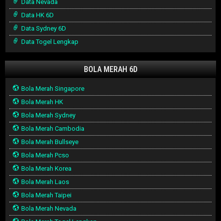
Data Nevada
Data HK 6D
Data Sydney 6D
Data Togel Lengkap
BOLA MERAH 6D
Bola Merah Singapore
Bola Merah HK
Bola Merah Sydney
Bola Merah Cambodia
Bola Merah Bullseye
Bola Merah Pcso
Bola Merah Korea
Bola Merah Laos
Bola Merah Taipei
Bola Merah Nevada