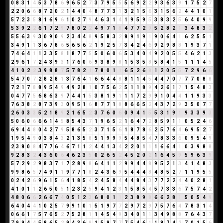
0
8
3
1
4
5
3
7
8
6
9
6
5
2
7
3
7
9
5
5
5
6
9
2
2
9
3
6
3
9
1
7
5
2
7
2
2
0
6
6
8
7
2
0
2
1
4
4
0
4
8
7
7
3
1
3
2
1
5
6
3
1
5
6
2
4
4
1
0
1
5
7
2
3
5
8
1
6
9
6
1
0
2
7
9
4
6
3
1
4
1
9
5
9
5
3
8
3
2
5
6
4
0
9
9
5
3
9
2
2
6
1
7
2
9
7
8
0
2
2
4
9
7
1
8
4
7
7
2
9
5
2
8
2
1
3
4
8
3
2
5
5
6
3
9
3
0
9
0
9
2
3
4
4
8
9
5
8
3
2
8
9
1
9
1
9
0
6
4
1
6
2
5
5
1
3
4
9
1
1
3
6
7
8
6
5
6
5
6
2
1
9
2
5
7
3
4
2
4
6
9
2
9
8
8
1
9
3
7
1
7
4
6
4
1
1
3
3
5
8
1
8
7
7
5
5
0
6
0
6
5
3
4
0
4
9
2
0
5
5
4
6
2
1
3
2
9
6
1
7
2
4
3
9
3
1
7
6
0
6
9
3
8
9
8
1
5
3
5
8
5
8
4
1
5
1
1
1
4
5
4
1
0
2
2
3
9
8
8
7
5
7
8
2
1
7
8
0
1
1
6
5
2
6
8
1
2
0
5
5
7
2
9
6
6
5
4
7
0
7
2
8
2
8
1
3
7
6
4
1
6
6
4
4
8
8
1
1
4
5
4
4
7
0
7
7
7
0
8
8
7
2
1
7
8
8
9
5
4
9
4
9
2
8
1
0
7
5
6
2
5
1
1
8
9
4
2
6
1
7
1
5
4
8
3
0
4
7
7
5
6
8
6
3
9
7
4
4
1
5
3
8
1
9
1
1
1
7
2
9
9
1
0
4
4
1
1
9
3
3
7
6
3
8
2
8
7
3
9
3
0
9
5
1
6
8
7
7
1
8
8
6
6
5
2
4
3
7
2
9
3
5
0
7
7
2
6
0
3
3
5
2
1
8
9
2
1
6
5
2
3
7
6
0
6
0
9
4
1
5
5
3
1
9
1
9
3
3
9
3
5
0
6
0
6
6
6
1
4
5
8
5
4
3
7
1
9
6
5
2
1
6
4
7
2
8
5
9
1
1
0
5
2
4
6
6
9
4
4
8
0
4
2
7
9
5
8
6
5
2
3
7
1
5
6
1
8
7
8
6
2
5
7
6
4
6
9
5
2
7
1
9
5
4
9
0
3
8
4
3
2
1
3
5
8
5
1
9
9
9
5
4
8
5
4
7
8
3
3
6
0
9
5
4
9
2
3
8
0
8
4
7
7
6
4
6
7
1
1
2
4
4
1
3
4
2
2
0
1
1
1
6
6
4
1
0
3
9
8
8
9
2
8
3
2
4
3
6
0
6
4
6
2
3
5
0
2
6
5
2
4
5
2
0
2
1
6
4
5
9
5
9
6
3
9
5
7
2
9
2
9
8
3
7
1
7
2
8
9
8
6
4
1
1
2
9
9
4
4
8
9
5
2
1
3
4
1
4
8
3
9
9
8
6
5
7
4
9
1
1
9
7
7
1
8
2
4
3
6
9
5
4
4
4
8
4
8
5
2
7
1
1
9
5
5
0
2
4
2
6
9
6
1
5
6
4
1
8
5
4
2
4
5
8
4
4
4
8
4
3
7
7
2
2
4
4
0
2
8
1
4
1
0
1
1
2
6
5
0
5
1
2
3
2
5
9
4
1
2
3
1
5
8
5
4
5
7
3
3
6
7
5
7
4
2
4
8
0
6
6
2
6
6
7
4
0
5
1
2
3
6
8
0
1
1
2
3
8
9
8
6
6
2
8
1
5
0
5
4
9
6
4
0
4
4
1
0
2
5
7
9
9
1
0
1
5
1
9
7
7
2
9
7
2
9
7
5
7
6
4
7
8
3
1
4
0
6
6
1
7
5
7
6
5
2
7
5
2
8
1
1
4
5
4
9
3
4
0
1
1
3
4
9
8
8
7
6
4
3
7
7
9
9
4
4
5
8
6
5
2
9
4
3
6
9
1
5
9
7
7
7
5
4
6
1
1
8
7
4
2
7
0
1
5
6