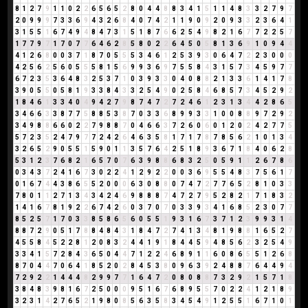
8
1
2
7
9
1
1
0
2
2
6
5
6
5
2
8
0
4
4
8
8
3
4
1
5
1
1
4
8
3
3
2
7
9
7
2
0
9
9
9
7
3
3
6
9
4
3
2
6
8
4
0
7
4
2
1
1
9
0
9
2
0
9
3
3
2
3
6
4
1
3
1
5
5
1
6
7
4
9
4
8
4
7
3
1
5
1
8
7
6
6
2
5
4
9
8
2
1
6
7
7
2
2
5
7
1
7
7
9
7
1
7
0
7
7
6
4
6
2
8
5
8
0
2
2
6
4
5
0
5
8
1
3
6
9
1
0
9
4
4
4
1
2
6
8
0
0
3
7
1
8
7
0
5
5
5
3
4
6
1
2
5
3
9
3
0
6
4
7
2
2
3
0
0
0
4
2
5
6
2
5
6
0
5
5
5
8
1
5
6
9
9
3
6
9
7
5
5
8
4
3
1
5
7
3
4
5
9
7
7
6
7
2
3
5
3
6
4
8
3
2
5
3
7
1
0
3
9
3
3
0
4
0
8
8
2
1
3
3
6
1
4
1
7
8
3
9
0
5
5
0
5
8
1
9
3
3
8
4
3
3
2
5
4
9
0
2
5
8
4
6
8
5
7
3
4
5
2
9
2
1
8
4
6
1
3
3
4
0
4
9
4
2
7
9
8
7
4
7
2
7
2
4
6
1
2
3
1
3
4
4
2
8
6
5
3
4
6
6
3
3
8
7
7
5
8
8
5
3
8
7
0
3
3
6
8
9
9
3
3
1
0
0
8
8
9
7
2
9
2
3
4
9
8
8
6
6
0
2
2
7
9
8
8
7
0
4
6
6
3
7
2
6
0
6
0
1
2
0
2
4
2
7
7
5
5
7
2
3
5
2
4
7
9
7
7
2
4
2
6
4
6
3
5
8
1
7
1
7
8
7
8
5
6
2
1
0
1
3
4
3
2
6
5
2
9
0
5
5
1
5
9
0
1
1
3
5
7
6
4
2
5
1
8
9
3
6
7
1
8
4
0
6
2
8
5
3
1
2
3
7
6
8
2
1
6
5
7
0
7
6
3
9
8
8
6
8
3
2
5
0
5
9
1
1
2
6
7
8
6
0
3
4
3
7
2
4
1
6
7
3
0
2
2
4
1
2
9
2
2
0
0
3
6
9
5
5
4
8
3
7
5
6
1
7
0
1
6
7
4
4
3
8
6
5
5
2
0
0
0
6
3
0
8
8
0
7
4
7
2
7
7
6
5
2
8
1
0
3
3
7
8
0
1
1
2
7
1
3
4
3
4
2
4
6
9
8
8
8
7
4
7
2
7
9
5
2
8
2
1
7
1
8
3
2
1
4
1
6
7
8
1
9
2
2
6
7
4
2
6
0
3
7
0
7
0
3
3
9
3
4
1
6
8
5
2
3
0
7
7
8
5
2
5
7
1
7
0
3
3
8
5
8
6
5
6
0
5
5
1
9
3
1
6
7
3
7
1
2
3
9
9
3
1
4
8
8
7
2
9
0
5
1
7
8
8
4
8
4
3
1
8
4
7
2
7
4
1
3
4
8
1
9
8
8
1
6
5
2
7
4
5
5
8
4
5
2
2
8
1
2
0
8
3
2
4
4
1
9
1
8
4
4
5
9
4
8
5
6
2
3
2
5
4
9
3
3
4
1
5
7
2
8
4
3
6
5
0
4
4
7
1
2
2
4
6
8
9
1
1
6
0
8
6
5
5
1
2
6
8
8
7
0
4
4
7
0
6
4
1
8
5
2
0
2
8
4
5
3
8
0
9
6
3
9
2
4
8
8
7
6
4
4
9
4
7
2
9
2
2
1
4
4
4
8
2
9
9
7
7
1
6
4
7
2
0
8
0
8
8
7
3
2
9
2
1
5
7
1
8
3
8
4
8
3
9
8
1
6
7
2
5
0
0
0
9
5
1
6
7
6
8
9
5
5
7
0
2
2
4
1
2
1
8
9
3
2
3
1
4
2
7
6
5
2
1
9
8
0
8
5
6
3
5
8
3
4
5
4
9
1
2
5
5
1
6
7
1
0
1