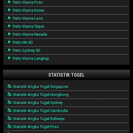
Paito Warna Pcso
Paito Warna Korea
Paito Warna Laos
Paito Warna Taipei
Paito Warna Nevada
Paito HK 6D
Paito Sydney 6D
Paito Warna Lengkap
STATISTIK TOGEL
Statistik Angka Togel Singapore
Statistik Angka Togel Hongkong
Statistik Angka Togel Sydney
Statistik Angka Togel Cambodia
Statistik Angka Togel Bullseye
Statistik Angka Togel Pcso