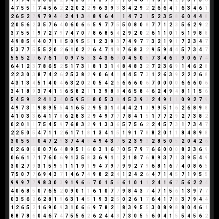
4
7
5
5
1
7
4
5
6
2
2
2
0
2
2
9
6
3
9
3
3
4
2
9
2
2
6
6
4
1
6
3
4
6
1
2
6
5
2
7
9
7
9
4
4
2
4
1
3
4
8
9
6
4
1
1
4
7
3
1
5
2
3
5
8
6
0
4
4
8
2
0
5
6
2
3
5
7
6
4
0
6
0
6
6
5
9
7
7
5
5
0
8
0
8
7
7
1
2
3
5
6
2
9
2
3
7
5
5
1
9
7
2
7
9
7
4
7
0
7
8
6
8
5
4
2
9
2
0
2
6
1
1
0
1
5
1
9
8
8
4
9
8
5
4
4
0
7
1
8
5
0
9
5
5
1
2
3
9
3
7
4
9
7
7
3
2
1
9
1
7
2
3
4
7
5
3
7
7
5
5
5
2
0
2
6
1
0
2
2
6
4
7
1
8
7
6
8
3
2
9
5
9
4
4
5
7
3
4
7
5
5
5
2
7
6
7
6
1
7
0
9
7
5
3
3
4
3
6
9
0
4
5
0
5
7
3
4
6
1
9
0
6
7
4
6
4
1
2
3
7
8
6
5
2
5
1
7
3
1
8
1
3
1
4
8
4
8
3
2
7
2
3
6
9
1
4
6
2
8
2
2
3
0
3
8
7
4
2
6
2
5
3
8
2
9
0
6
4
1
4
4
5
7
3
1
2
6
3
9
2
2
2
6
8
4
3
1
3
4
5
1
4
0
4
6
3
2
0
2
0
5
4
2
6
6
6
6
0
6
7
0
0
0
0
6
6
6
0
6
3
4
1
8
9
3
7
4
1
5
6
5
8
2
1
1
3
9
8
8
4
6
5
8
4
6
2
4
9
4
8
1
1
5
6
5
4
5
9
5
2
4
1
3
4
0
5
9
5
5
8
0
5
3
8
4
5
3
9
3
2
4
9
1
1
0
9
2
7
9
4
9
7
3
1
9
8
9
5
5
4
1
6
5
2
9
5
3
1
4
4
4
2
1
3
9
9
5
1
6
2
6
8
9
8
4
1
0
3
3
6
4
1
7
8
6
2
8
3
2
9
4
9
7
7
7
8
4
1
5
1
7
7
2
9
2
7
3
8
2
0
2
0
1
1
7
5
4
5
9
7
6
8
3
2
9
1
3
3
6
5
7
5
6
2
2
4
5
7
3
1
7
3
4
7
2
2
5
0
5
4
7
1
1
2
6
1
7
1
8
1
3
4
1
5
1
9
1
7
8
8
2
0
1
1
8
4
8
9
8
3
0
5
5
1
0
4
7
2
9
3
7
4
4
8
4
9
4
3
7
5
2
3
9
3
2
8
5
0
5
2
0
4
2
6
0
2
6
0
6
0
0
7
6
4
8
9
5
1
6
0
3
1
6
7
0
5
7
9
7
6
6
0
0
0
8
2
3
6
9
0
6
6
1
7
1
7
6
0
6
9
1
3
5
8
3
6
9
1
1
2
1
8
7
6
8
9
3
7
1
3
9
5
4
9
3
0
2
7
9
3
1
5
9
5
1
1
1
9
1
9
4
7
9
7
9
9
2
7
9
6
8
1
6
7
4
0
8
6
5
7
5
0
7
7
6
9
4
3
7
1
4
6
7
4
9
8
2
2
4
1
2
4
2
6
4
7
1
4
5
7
1
9
5
5
9
9
9
7
7
9
8
3
0
3
9
1
9
6
6
7
0
1
5
6
6
1
0
1
1
2
4
1
6
7
5
6
2
2
4
4
0
6
8
5
0
7
6
5
2
0
9
0
1
1
6
1
0
7
7
9
8
4
3
7
4
7
1
5
6
1
3
9
7
7
0
3
5
6
2
6
2
8
1
9
6
3
1
4
5
1
9
3
2
5
0
2
6
1
7
6
4
1
7
8
3
7
9
4
4
1
2
6
5
2
1
6
9
0
9
3
1
0
6
6
9
7
8
2
1
8
3
9
5
5
3
0
8
9
8
8
0
4
6
1
8
8
7
8
6
0
4
6
7
4
7
5
5
6
2
6
2
4
4
8
7
3
0
5
5
6
0
4
1
5
5
4
5
6
2