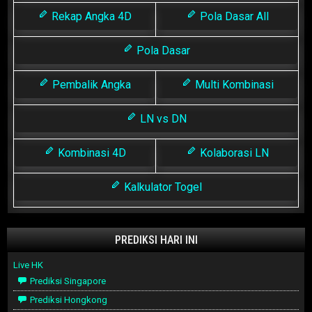
Rekap Angka 4D
Pola Dasar All
Pola Dasar
Pembalik Angka
Multi Kombinasi
LN vs DN
Kombinasi 4D
Kolaborasi LN
Kalkulator Togel
PREDIKSI HARI INI
Live HK
Prediksi Singapore
Prediksi Hongkong