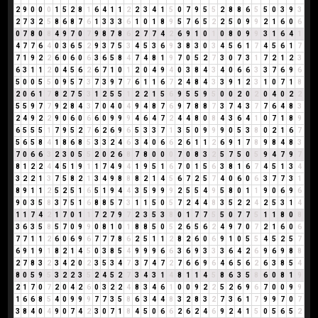
2
9
0
0
0
1
5
2
8
1
6
4
1
1
2
2
3
4
1
5
0
7
9
5
5
2
8
8
6
5
5
0
3
9
3
2
7
3
2
5
8
6
8
7
6
1
3
3
3
6
1
0
1
8
9
5
7
6
5
2
2
5
0
9
9
2
1
6
0
6
0
7
8
0
8
4
9
7
0
7
9
8
7
8
6
2
7
7
4
2
6
9
1
0
1
0
8
0
9
9
3
1
6
4
1
4
7
7
6
4
0
3
6
5
2
9
3
7
5
3
4
5
3
6
9
3
8
3
0
3
4
5
6
1
7
4
5
6
1
7
7
1
9
2
2
6
0
6
0
6
3
6
5
8
4
7
4
8
1
9
7
0
5
2
7
3
0
7
3
1
7
2
1
2
3
6
3
1
1
2
0
4
5
6
2
6
7
1
0
1
2
0
4
9
4
0
3
8
4
3
4
0
6
6
3
3
7
6
9
6
5
0
0
5
5
0
9
5
7
3
7
3
9
7
7
6
1
1
6
7
2
4
8
4
3
3
9
1
2
3
1
0
7
1
8
2
0
6
1
7
8
2
7
5
3
1
2
5
5
1
2
2
1
5
6
9
5
5
9
5
0
0
2
0
2
0
4
0
2
2
5
5
9
7
7
9
2
8
4
3
7
0
4
0
4
9
4
8
7
6
9
7
8
8
7
3
7
4
3
7
7
6
4
8
3
2
4
9
2
2
9
0
6
0
6
6
0
9
9
9
4
6
4
7
2
4
4
8
0
8
4
3
6
4
1
0
7
1
8
9
6
5
5
5
1
7
9
5
2
7
6
2
6
9
6
5
3
3
7
1
3
5
0
9
9
9
0
5
3
8
0
2
1
6
7
5
6
5
8
4
1
8
6
8
5
3
3
2
4
6
3
4
0
6
6
2
6
1
1
2
6
9
1
7
8
9
8
4
8
3
7
0
6
6
3
2
3
0
5
5
2
0
2
6
8
7
8
0
0
0
7
0
8
3
2
5
7
5
0
5
9
4
7
9
7
8
1
2
2
4
4
5
1
9
1
1
7
4
9
4
1
9
5
1
6
7
0
1
5
6
3
8
1
6
7
4
5
1
3
4
3
2
2
1
3
7
5
8
2
1
3
4
9
8
8
8
2
1
4
5
6
7
2
5
7
4
0
6
0
6
3
7
7
3
1
8
9
1
1
2
5
2
5
1
6
5
1
9
4
4
3
5
9
9
9
2
5
5
4
9
5
8
0
1
1
9
0
6
9
6
9
0
3
5
8
3
7
5
1
6
8
8
5
7
3
1
1
5
0
5
7
2
4
4
8
3
5
2
2
4
2
5
3
1
4
1
1
7
4
2
1
7
0
1
1
7
2
7
9
7
2
3
5
3
8
0
1
7
7
5
5
0
7
7
5
1
1
8
0
8
3
6
3
5
8
5
7
0
9
9
0
8
1
0
1
8
8
5
0
5
2
6
5
6
2
4
9
7
0
7
2
1
6
0
6
7
7
1
1
2
6
0
6
9
6
7
7
7
8
6
2
5
1
1
2
8
2
6
0
6
9
1
0
5
5
4
5
2
5
7
6
9
1
9
1
8
2
1
4
5
0
3
8
5
4
9
9
9
6
6
3
6
9
3
3
3
6
4
2
6
9
6
9
8
8
2
7
8
3
2
3
4
2
0
2
3
5
3
4
7
3
7
4
7
2
7
6
6
9
6
4
6
5
6
2
6
3
8
5
4
8
0
5
9
5
3
2
2
3
5
2
4
5
2
7
3
4
3
1
4
8
1
1
4
5
8
6
3
5
8
6
0
8
1
9
2
1
7
0
7
2
0
4
2
6
0
3
2
2
4
8
3
4
6
1
0
0
9
2
2
5
2
6
9
6
7
0
0
9
9
1
6
6
8
5
4
0
9
9
9
7
7
3
5
8
6
3
4
4
8
3
2
8
3
2
7
3
6
1
7
9
9
7
0
7
3
8
4
0
4
9
0
7
4
2
3
0
7
1
8
4
5
0
6
6
2
6
2
4
6
9
2
4
1
5
0
5
6
5
2