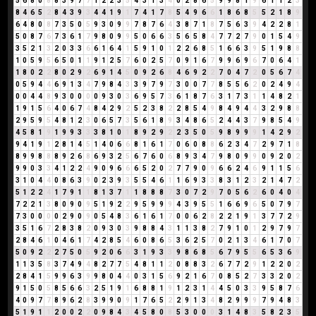
5
6
8
0
8
8
3
9
7
7
1
2
2
3
5
4
3
1
3
4
0
2
8
6
5
9
9
8
1
9
6
1
1
2
3
8
4
6
5
2
8
4
3
9
3
4
4
1
9
1
7
4
1
7
8
5
4
9
6
6
1
8
6
8
5
5
2
1
8
9
6
4
8
0
8
7
3
5
0
5
9
3
0
9
9
7
8
7
6
4
3
8
7
1
8
7
5
6
3
9
4
2
2
8
1
5
0
8
7
6
7
3
6
1
7
9
8
0
9
9
5
0
6
6
3
5
6
5
8
4
7
7
2
7
9
0
1
5
4
9
3
5
2
1
3
2
0
3
3
6
6
1
6
4
1
5
9
1
0
1
2
2
6
8
5
1
6
6
3
9
5
1
9
8
8
1
0
5
9
5
6
5
0
1
1
9
1
2
5
7
6
0
2
5
7
0
9
1
6
7
9
9
6
9
6
7
0
6
4
1
1
8
0
2
2
8
0
2
9
2
6
9
1
4
5
0
9
2
6
8
4
6
9
2
2
7
0
4
7
2
0
5
6
7
4
0
5
9
4
4
6
9
1
3
4
7
9
8
4
3
3
9
7
9
7
3
0
0
7
7
8
5
5
6
2
0
2
4
9
4
0
0
4
4
8
9
3
0
0
0
0
9
3
0
3
6
9
5
7
3
6
1
8
7
6
3
1
7
3
1
1
4
8
2
1
1
9
1
5
6
4
0
6
7
4
8
4
2
9
2
5
2
3
8
2
2
8
5
4
9
8
4
9
4
4
3
2
9
8
8
2
9
5
9
5
4
8
1
2
3
0
6
5
7
3
5
6
1
8
9
3
4
8
6
5
2
4
4
3
7
9
8
5
4
9
4
5
8
1
9
1
9
9
3
3
3
8
1
0
1
8
9
2
9
2
2
3
5
0
5
9
8
9
9
9
1
4
2
9
2
9
4
1
9
1
2
8
1
4
5
1
4
0
6
6
8
1
6
1
7
0
6
0
8
8
6
2
3
4
7
2
9
7
1
8
8
9
9
8
8
8
9
2
6
8
6
9
3
2
5
6
7
6
0
6
8
9
3
4
7
9
8
0
9
9
0
9
2
0
2
9
9
0
3
3
4
1
2
2
4
9
0
9
6
6
6
5
2
0
2
7
7
9
0
9
6
6
2
4
6
9
1
1
5
6
3
1
0
4
4
0
8
6
3
9
0
2
3
9
3
5
5
4
6
1
1
6
9
3
3
8
3
1
2
3
2
1
4
7
2
5
1
2
2
4
1
7
9
1
1
8
1
3
7
1
1
8
8
8
7
3
0
7
2
9
7
0
5
6
2
6
0
4
0
4
7
2
2
1
3
8
0
9
0
9
5
1
9
2
2
9
5
9
9
9
4
3
9
5
5
1
6
6
9
6
5
0
7
9
7
7
3
0
0
0
0
2
9
0
9
0
5
4
8
3
6
1
6
1
7
0
0
6
2
8
2
2
1
9
1
3
7
7
2
9
3
5
1
6
7
2
8
3
8
2
0
9
3
0
3
9
8
8
4
3
1
1
3
8
2
7
9
1
0
1
2
9
7
9
7
2
8
4
6
1
0
4
6
1
7
4
2
8
5
4
6
0
8
6
5
3
6
2
5
7
0
2
1
3
4
6
1
7
0
7
5
0
9
2
2
2
7
5
0
5
9
2
0
6
6
3
1
9
3
3
9
8
6
8
5
6
7
9
5
5
6
5
3
6
9
1
1
3
5
8
3
7
4
9
4
8
2
7
7
5
4
8
1
1
2
0
8
8
3
2
6
7
7
2
9
1
2
2
0
2
2
8
4
1
5
9
9
6
3
9
9
8
0
4
4
0
3
1
5
6
9
2
1
6
7
0
8
5
2
7
3
3
2
0
2
9
1
5
0
5
8
5
6
6
3
2
5
1
9
1
6
8
8
1
9
1
2
3
1
4
4
5
0
3
3
9
5
8
7
6
4
0
9
7
7
8
9
6
2
8
3
9
9
0
9
1
7
6
5
2
2
9
1
3
4
8
2
9
9
9
7
9
4
8
3
5
1
9
1
1
2
0
0
2
2
0
9
8
4
3
4
5
8
0
8
5
3
0
0
0
3
1
4
8
3
5
8
2
3
5