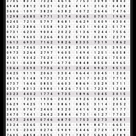
3
7
0
5
5
8
3
7
4
2
7
3
2
4
6
4
6
1
6
7
7
7
5
3
8
3
0
9
0
9
0
8
4
3
7
6
9
4
8
3
3
8
1
2
3
0
5
2
1
3
6
2
2
4
6
8
1
4
1
5
2
1
6
2
8
0
4
3
8
2
3
6
0
6
6
1
0
9
7
7
3
8
2
0
2
6
3
8
2
1
4
0
7
2
9
2
6
4
6
1
7
4
7
6
4
1
2
9
8
8
6
5
8
5
4
9
7
7
1
8
3
1
7
4
2
0
0
6
5
2
0
7
0
1
1
1
9
6
9
6
6
2
4
5
9
7
2
1
0
1
5
7
9
7
7
8
6
8
1
9
6
6
2
9
2
5
4
0
9
9
4
3
0
4
4
1
4
3
2
5
3
8
8
6
5
1
5
5
8
4
9
3
2
9
2
4
4
3
1
4
9
0
4
2
6
5
1
7
9
7
0
7
3
1
4
6
2
3
0
3
9
0
0
4
4
2
0
2
2
4
5
1
3
6
9
9
2
4
4
8
7
5
5
6
2
9
9
6
1
7
9
6
0
5
5
3
2
6
6
3
8
5
2
0
2
5
7
8
3
2
0
3
8
5
4
2
2
7
9
7
1
6
1
3
4
6
9
3
3
6
7
1
6
2
8
9
8
2
6
8
8
3
3
5
8
7
3
1
9
1
1
8
6
2
8
8
6
0
2
2
7
4
6
5
2
3
9
9
4
4
9
0
2
8
1
2
5
9
0
9
4
1
5
5
1
3
9
5
4
9
0
9
7
3
1
3
2
6
4
1
2
7
9
7
7
9
6
0
5
5
1
4
9
4
4
1
2
5
1
6
6
0
5
8
4
2
1
6
1
7
9
0
4
2
6
7
5
2
4
6
1
4
9
0
9
4
8
5
0
5
5
5
2
6
8
7
5
0
0
0
9
1
3
1
4
0
4
3
8
2
3
9
8
7
6
6
7
7
0
7
0
8
4
8
3
8
5
5
0
5
4
9
6
5
2
1
0
6
4
1
3
5
9
0
9
7
7
3
6
9
4
1
2
1
3
2
5
4
4
8
9
9
6
7
4
9
5
1
0
1
5
4
2
5
7
9
1
1
9
1
2
0
6
3
9
3
3
0
4
4
9
6
4
4
8
3
0
4
5
9
1
2
0
0
0
4
8
1
6
7
5
1
4
8
3
9
7
3
3
6
7
3
2
1
3
4
3
1
7
8
3
0
2
5
7
7
7
1
4
5
4
7
3
7
1
1
6
4
6
1
0
8
5
5
1
6
6
0
3
3
8
8
6
9
6
3
5
2
9
2
5
7
1
1
2
0
3
3
7
1
8
3
1
3
4
0
9
8
0
8
1
8
2
6
8
7
5
1
5
6
7
2
3
9
3
1
2
4
8
3
0
3
2
3
5
4
4
0
2
2
1
7
7
4
2
9
7
3
5
8
1
8
9
6
6
1
0
4
5
9
3
0
1
5
6
0
8
1
1
2
7
2
0
9
9
1
9
3
6
9
2
0
0
3
3
4
9
2
6
8
3
6
8
4
3
2
5
4
4
8
5
6
2
9
2
9
4
2
5
7
1
1
9
8
8
3
8
6
1
7
0
8
5
5
1
3
1
1
4
5
2
0
5
2
7
3
8
0
5
5
0
7
6
7
4
2
4
6
0
6
8
3
2
0
2
4
4
1
6
7
9
2
6
7
4
5
1
7
7
5
3
4
7
0
7
7
4
4
1
5
2
6
4
2
6
3
8
8
4
3
6
7
3
1
4
6
1
2
7
9
7
7
0
3
3
9
4
7
3
1
2
4
8
9
8
0
7
4
6
1
6
8
7
0
7
1
7
5
3
8
8
3
7
3
1
8
0
8
1
9
3
3
2
4
6
0
3
6
5
2
5
9
0
3
3
4
0
0
4
4
1
8
9
9
9
8
4
7
1
8
6
6
5
1
6
0
1
1
5
6
2
3
6
3
9
0
2
7
6
4
5
9
0
9
9
5
4
4
6
1
2
7
2
9
2
5
7
8
9
8
7
6
0
5
5
6
8
5
8
4
3
0
5
5
1
1
5
7
1
8
7
8
5
2
7
5
6
9
5
5
4
2
8
9
8