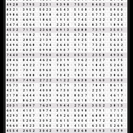
4
9
2
8
1
3
7
9
5
5
2
2
3
1
4
9
3
9
8
8
7
5
0
7
7
8
4
0
2
2
5
4
2
4
6
8
3
2
1
3
3
9
5
2
7
5
0
2
3
5
6
5
4
3
7
5
1
0
8
8
3
0
0
9
9
0
9
0
0
0
0
9
8
6
5
0
2
7
5
3
3
8
1
8
9
6
0
2
0
2
5
9
3
2
5
0
7
7
3
1
2
6
0
2
2
1
7
5
8
4
6
6
9
6
6
1
8
6
5
2
1
9
1
0
1
0
7
4
5
9
2
9
2
2
4
0
7
2
5
7
5
4
7
4
2
4
5
6
4
1
1
1
6
4
1
2
2
3
4
7
1
2
6
6
3
8
3
7
5
3
1
8
9
4
4
4
5
3
2
5
7
1
7
6
4
2
3
6
8
5
0
9
1
3
4
6
0
8
8
7
7
3
1
9
1
3
5
0
1
1
6
1
1
6
7
9
1
8
2
1
1
9
2
5
7
4
0
4
6
1
6
7
2
8
1
7
6
7
8
6
2
9
1
3
4
5
4
4
6
1
2
8
5
0
5
2
1
3
9
3
4
0
1
0
1
0
9
2
5
7
4
5
2
1
3
5
6
3
5
8
5
4
9
6
6
2
8
6
8
5
6
7
0
4
4
2
6
4
0
4
0
1
7
0
7
7
3
2
0
2
5
6
0
2
2
3
4
0
8
8
6
0
2
9
2
0
9
9
8
8
0
9
0
7
7
9
7
1
0
1
7
4
0
1
1
8
2
0
4
4
7
4
4
0
4
9
9
9
0
9
7
9
5
0
5
6
0
4
2
6
0
5
5
3
8
2
3
5
8
4
4
9
3
6
9
2
8
4
6
1
8
4
4
6
1
4
6
2
6
8
2
3
1
9
1
5
9
6
2
8
2
2
2
7
9
6
0
7
5
3
5
7
9
3
3
4
9
2
2
4
7
9
7
9
7
7
8
5
9
5
1
7
5
4
9
1
8
4
5
9
5
2
6
5
2
9
9
4
0
4
7
0
1
4
5
0
9
6
0
6
1
3
5
9
5
2
1
5
1
6
9
9
0
5
5
2
4
5
5
1
0
2
3
1
4
1
8
8
8
7
6
9
2
0
2
7
0
4
2
6
1
8
3
9
3
0
1
4
2
6
3
8
6
0
6
8
0
5
8
4
7
4
9
6
6
2
7
2
2
4
9
1
2
2
4
8
6
3
8
2
6
1
6
0
6
3
0
0
0
0
9
5
7
3
1
6
6
0
1
1
2
8
1
0
1
5
5
7
9
7
3
1
8
3
2
7
8
4
9
4
8
6
1
5
6
4
2
1
6
7
2
1
8
0
8
4
0
0
8
8
6
7
3
0
3
0
6
3
3
6
2
2
5
1
6
5
7
3
8
2
3
1
7
8
6
6
4
4
4
8
9
6
5
3
8
9
6
3
8
2
8
0
3
7
1
5
1
5
6
2
4
6
1
7
8
5
3
2
8
1
8
6
2
9
2
0
8
7
9
7
8
6
1
3
4
6
4
1
8
9
7
4
9
6
6
1
0
7
6
4
2
0
3
1
4
0
8
9
7
7
7
6
2
9
2
1
9
4
4
8
2
7
4
0
4
3
5
5
2
7
3
8
1
3
4
6
6
1
4
5
4
1
0
1
1
5
9
7
4
2
3
1
9
5
5
5
0
9
8
8
1
7
9
1
1
1
7
1
7
8
4
2
9
3
3
8
9
5
7
3
8
1
7
9
7
4
9
2
6
8
8
0
8
8
7
6
8
8
9
8
8
1
5
0
5
0
9
5
8
4
5
2
0
6
6
3
0
9
2
2
5
6
1
5
6
8
4
0
4
4
8
9
7
2
9
6
2
7
5
3
9
6
6
0
6
8
0
2
3
5
5
3
6
0
6
5
2
1
8
9
4
1
5
5
1
6
3
5
5
1
5
2
6
9
6
4
5
5
4
9
2
6
5
2
7
3
0
4
2
6
9
1
4
3
7
8
3
6
8
5
4
1
9
3
3
1
0
7
9
7