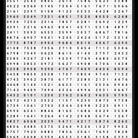
3
5
5
1
6
2
5
4
3
7
0
8
0
5
5
2
6
1
0
1
7
5
8
6
5
5
6
2
3
5
3
3
8
8
7
4
0
2
2
4
0
3
6
0
6
5
1
4
5
9
7
3
0
4
4
5
1
6
1
7
7
6
7
1
8
5
9
6
6
3
2
1
6
1
7
2
3
9
7
7
0
1
5
8
4
9
1
2
3
5
0
3
3
3
6
4
4
2
8
1
3
2
6
7
4
3
9
6
0
6
5
0
4
9
4
7
3
3
1
4
6
8
5
1
6
7
5
2
0
2
8
0
5
0
5
6
2
4
8
3
0
9
3
0
3
7
2
5
0
5
2
3
1
6
7
7
8
5
7
3
0
2
8
1
9
3
6
9
2
2
1
2
2
9
2
4
3
9
1
1
3
2
1
6
7
6
9
6
3
9
8
0
4
1
5
4
5
7
1
8
5
3
1
8
9
4
8
9
7
7
2
4
1
1
2
3
0
9
3
3
6
5
5
3
8
2
5
9
9
9
3
0
3
7
1
6
8
6
7
4
7
8
1
6
7
8
8
7
6
4
6
9
0
7
7
9
0
4
1
5
9
2
4
5
9
2
4
2
4
6
5
1
7
2
9
3
3
1
4
5
7
7
7
3
1
8
7
8
7
6
0
9
0
4
4
9
6
8
4
3
8
0
1
0
1
4
0
6
7
4
6
2
9
0
9
4
1
0
8
8
7
5
3
8
2
7
3
5
6
2
2
7
1
0
1
3
4
5
4
9
7
1
1
2
3
5
3
0
6
6
6
7
9
8
8
7
0
4
9
4
0
6
2
0
2
8
6
1
5
6
4
1
4
0
4
3
7
9
7
7
2
4
3
2
5
3
3
8
5
4
9
2
4
7
2
2
1
8
1
9
9
3
3
9
3
7
7
6
9
6
4
6
8
0
8
6
5
7
0
7
6
9
9
8
8
3
8
5
3
8
0
9
7
2
9
5
6
2
7
9
4
9
0
8
8
0
7
0
6
6
1
4
3
8
2
3
2
3
8
2
3
9
5
8
4
9
2
9
0
9
4
7
6
7
4
7
4
0
9
9
4
4
3
4
7
8
5
9
4
4
5
4
3
8
2
9
8
5
0
5
2
5
3
8
2
1
7
0
7
7
0
8
5
4
9
9
7
4
5
9
7
1
3
2
5
4
7
4
3
7
3
9
0
2
2
3
8
7
0
7
6
1
7
7
5
2
3
8
0
8
2
1
3
1
4
4
4
7
6
4
4
4
6
8
5
5
1
4
0
4
1
5
2
1
3
6
6
3
3
6
1
1
6
1
7
0
5
3
6
9
0
9
4
4
8
7
1
4
2
6
9
4
0
9
9
7
0
9
4
4
4
3
2
6
8
4
9
9
6
6
2
0
3
1
4
0
6
6
7
4
5
4
3
2
5
0
1
0
1
1
1
2
3
0
3
2
7
6
2
8
3
6
0
2
2
9
6
3
5
8
0
7
9
5
5
4
6
7
2
9
4
2
1
3
4
3
5
3
2
5
1
1
5
7
3
9
2
3
0
3
3
8
7
3
1
9
7
3
8
2
0
7
3
9
3
1
0
6
1
7
2
7
0
3
3
3
3
4
4
8
2
0
9
8
8
3
2
2
3
5
0
9
1
1
2
6
9
9
0
9
6
3
4
1
5
8
8
4
6
1
8
1
6
5
2
1
6
8
6
5
0
0
2
9
2
3
5
3
8
2
5
2
8
9
8
1
6
4
1
5
9
2
6
4
1
4
1
4
2
6
2
9
4
8
3
5
6
7
4
2
1
2
6
7
4
9
8
3
7
1
6
0
6
8
5
2
0
3
9
3
9
4
7
1
8
4
2
1
7
8
5
8
7
4
2
8
2
6
0
6
6
8
0
6
6
4
4
8
5
4
5
3
7
5
3
5
2
6
0
6
9
3
2
0
2
1
3
2
7
9
9
9
5
2
7
5
7
5
7
3
7
9
2
3
5
0
8
8
3
2
7
8
5
6
2
2
5
6
1
7
7
6
9
3
3
7
8
2
8
1
5
9
6
9
6
3
0
0
8
8
5
2
5
9
5
4
5
5
3
8
3
1
8
5
4
3
1
5
8
4
5
2
3
2
5