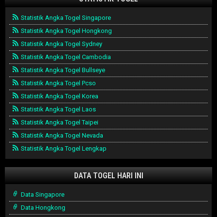
Statistik Angka Togel Singapore
Statistik Angka Togel Hongkong
Statistik Angka Togel Sydney
Statistik Angka Togel Cambodia
Statistik Angka Togel Bullseye
Statistik Angka Togel Pcso
Statistik Angka Togel Korea
Statistik Angka Togel Laos
Statistik Angka Togel Taipei
Statistik Angka Togel Nevada
Statistik Angka Togel Lengkap
DATA TOGEL HARI INI
Data Singapore
Data Hongkong