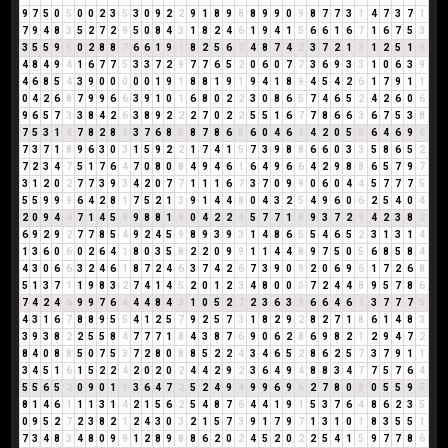
9
7
5
0
5
0
0
2
3
5
3
0
9
2
2
9
1
8
9
8
8
9
9
0
9
8
7
7
3
1
4
7
3
7
1
7
9
4
8
3
5
2
7
2
9
5
0
8
4
3
1
8
2
4
6
1
9
4
1
5
6
6
1
6
7
1
6
7
5
3
3
5
5
9
5
0
2
8
8
7
6
6
1
9
1
8
2
5
6
2
4
8
7
4
2
3
7
2
1
3
1
2
5
1
6
4
8
4
9
4
1
6
7
7
5
3
3
7
2
9
7
7
6
5
2
0
6
0
7
7
3
6
9
3
3
1
0
6
3
9
4
6
8
5
4
3
9
0
0
0
0
0
1
9
1
8
8
1
9
1
9
4
1
8
9
4
5
4
2
6
1
7
9
1
1
0
4
2
6
8
7
9
9
6
6
3
9
1
0
1
6
8
0
2
2
3
0
8
6
5
7
4
6
5
2
4
2
6
0
6
9
6
5
7
3
3
8
4
2
6
3
8
9
2
2
2
7
0
2
2
5
5
1
6
7
7
8
6
6
3
6
7
5
3
8
7
5
3
1
4
7
8
2
8
1
3
7
6
8
5
8
7
8
6
5
6
0
4
6
1
4
2
0
5
5
6
4
6
9
6
7
3
7
1
8
9
6
3
0
3
1
5
9
2
2
1
7
4
1
5
7
3
9
8
8
6
6
0
3
3
5
8
6
5
2
7
2
3
4
7
5
1
7
6
4
7
0
8
0
8
4
9
4
6
1
6
4
9
6
6
4
2
9
8
8
6
5
7
9
7
3
1
2
0
2
7
7
3
9
3
4
2
0
7
7
1
1
1
6
7
3
7
0
9
9
0
6
0
4
4
5
7
7
7
5
5
5
9
9
9
6
4
2
8
1
7
5
2
1
3
9
1
4
4
8
0
4
3
2
5
4
9
6
0
6
2
5
4
0
4
2
0
9
4
4
7
1
4
5
9
9
8
8
1
9
0
4
2
2
4
5
7
7
1
8
9
3
7
2
9
4
2
3
8
2
6
9
2
9
2
7
7
8
5
4
9
2
4
5
9
8
9
3
9
3
1
4
8
6
5
5
4
6
5
2
3
1
3
1
4
1
3
6
0
6
0
2
6
4
1
8
0
3
5
8
2
2
0
9
9
1
1
4
4
8
9
7
5
0
5
6
8
5
8
4
4
3
0
6
6
3
2
4
6
1
8
7
2
4
6
3
7
4
2
6
7
3
9
0
9
2
0
6
9
6
1
7
2
6
8
5
1
3
7
1
1
9
8
3
2
7
4
1
4
5
2
0
1
2
3
4
8
0
0
0
7
2
4
4
8
9
5
7
8
6
7
4
2
4
6
9
9
7
6
4
4
4
8
4
3
1
0
5
2
7
2
3
6
3
9
6
6
4
6
1
3
7
7
7
5
4
3
1
6
7
8
8
9
5
5
4
1
2
5
7
9
2
5
7
3
1
8
2
9
2
8
2
7
1
8
6
1
4
8
3
3
9
3
8
2
2
5
5
8
4
7
7
7
1
8
4
3
8
7
6
9
0
6
2
8
6
9
8
2
1
2
9
4
7
2
8
4
0
8
8
5
0
7
5
3
7
2
8
0
8
8
5
2
2
4
3
4
6
5
2
8
6
2
5
7
3
7
9
1
1
3
4
5
1
6
1
5
2
2
4
2
0
2
0
2
4
4
2
9
2
3
6
4
9
4
8
8
3
4
7
7
5
7
6
4
5
5
6
5
2
0
9
0
1
1
3
6
4
7
2
5
2
4
9
4
9
9
6
9
6
2
7
8
0
8
0
5
5
9
5
8
1
4
6
1
1
1
3
1
4
2
1
5
6
2
5
4
8
7
6
4
4
1
9
1
5
3
7
6
4
8
6
2
3
5
0
9
5
2
7
2
3
8
2
1
2
4
3
0
3
2
1
5
7
3
9
1
7
9
7
1
3
1
0
1
8
3
5
5
1
7
3
4
8
3
4
8
0
9
9
1
2
8
9
8
8
6
2
0
2
4
5
2
0
2
2
5
4
1
5
9
7
7
8
6