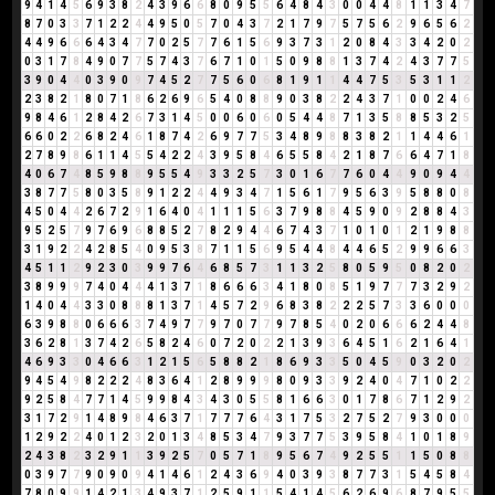
9
4
1
4
5
6
9
3
8
2
4
3
9
6
6
8
0
9
5
5
6
4
8
4
3
0
0
4
4
8
1
1
3
4
7
8
7
0
3
3
7
1
2
2
4
4
9
5
0
5
7
0
4
3
7
2
1
7
9
7
5
7
5
6
2
9
6
5
6
2
4
4
9
6
6
6
4
3
4
7
7
0
2
5
7
7
6
1
5
6
9
3
7
3
1
2
0
8
4
3
3
4
2
0
2
0
3
1
7
8
4
9
0
7
7
5
7
4
3
7
6
7
1
0
1
5
0
9
8
8
1
3
7
4
2
4
3
7
7
5
3
9
0
4
4
0
3
9
0
9
7
4
5
2
7
7
5
6
0
6
8
1
9
1
1
4
4
7
5
3
5
3
1
1
2
2
3
8
2
1
8
0
7
1
8
6
2
6
9
6
5
4
0
8
8
9
0
3
8
2
2
4
3
7
1
0
0
2
4
6
9
8
4
6
1
2
8
4
2
6
7
3
1
4
5
0
0
6
0
6
0
5
4
4
8
7
1
3
5
8
8
5
3
2
5
6
6
0
2
2
6
8
2
4
6
1
8
7
4
2
6
9
7
7
5
3
4
8
9
8
8
3
8
2
1
1
4
4
6
1
2
7
8
9
8
6
1
1
4
5
5
4
2
2
4
3
9
5
8
4
6
5
5
8
4
2
1
8
7
6
6
4
7
1
8
4
0
6
7
4
8
5
9
8
8
9
5
5
4
9
3
3
2
5
7
3
0
1
6
7
7
6
0
4
4
9
0
9
4
4
3
8
7
7
5
8
0
3
5
8
9
1
2
2
4
4
9
3
4
7
1
5
6
1
7
9
5
6
3
9
5
8
8
0
8
4
5
0
4
4
2
6
7
2
9
1
6
4
0
4
1
1
1
5
6
3
7
9
8
8
4
5
9
0
9
2
8
8
4
3
9
5
2
5
7
9
7
6
9
6
8
8
5
2
7
8
2
9
4
4
6
7
4
3
7
1
0
1
0
1
2
1
9
8
8
3
1
9
2
2
4
2
8
5
4
0
9
5
3
8
7
1
1
5
6
9
5
4
4
8
4
4
6
5
2
9
9
6
6
3
4
5
1
1
2
9
2
3
0
3
9
9
7
6
4
6
8
5
7
3
1
1
3
2
5
8
0
5
9
5
0
8
2
0
2
3
8
9
9
9
7
4
0
4
4
4
1
3
7
1
8
6
6
6
3
4
1
8
0
8
5
1
9
7
7
7
3
2
9
2
1
4
0
4
4
3
3
0
8
8
8
1
3
7
1
4
5
7
2
9
6
8
3
8
2
2
2
5
7
3
3
6
0
0
0
6
3
9
8
8
0
6
6
6
3
7
4
9
7
7
9
7
0
7
7
9
7
8
5
4
0
2
0
6
6
6
2
4
4
8
3
6
2
8
1
3
7
4
2
6
5
8
2
4
6
0
7
2
0
2
2
1
3
9
3
6
4
5
1
6
2
1
6
4
1
4
6
9
3
3
0
4
6
6
3
1
2
1
5
6
5
8
8
2
1
8
6
9
3
3
5
0
4
5
9
0
3
2
0
2
9
4
5
4
9
8
2
2
2
4
8
3
6
4
1
2
8
9
9
9
8
0
9
3
3
9
2
4
0
4
7
1
0
2
2
9
2
5
8
4
7
7
1
4
5
9
9
8
4
3
4
3
0
5
5
8
1
6
6
3
0
1
7
8
6
7
1
2
9
2
3
1
7
2
9
1
4
8
9
8
4
6
3
7
1
7
7
7
6
4
3
1
7
5
3
2
7
5
2
7
9
3
0
0
0
1
2
9
2
2
4
0
1
2
3
2
0
1
3
4
8
5
3
4
7
9
3
7
7
5
3
9
5
8
4
1
0
1
8
9
2
4
3
8
2
3
2
9
1
1
3
9
2
5
7
0
5
7
1
8
9
5
6
7
4
9
2
5
5
1
1
5
0
8
8
0
3
9
7
7
9
0
9
0
9
4
1
4
6
1
2
4
3
6
9
4
0
3
9
3
8
7
7
3
1
5
4
5
8
4
7
8
0
9
9
1
4
2
1
3
4
9
3
7
1
2
5
9
1
1
5
4
1
4
5
6
2
6
9
6
8
7
9
5
5