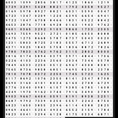
6
0
0
3
3
1
0
9
9
9
2
8
5
6
2
3
8
1
7
8
4
1
2
5
7
1
8
6
0
6
1
2
1
9
1
3
7
2
9
2
3
2
9
1
1
5
4
2
8
1
8
8
2
1
3
1
7
9
2
2
4
3
5
8
4
9
5
2
7
9
0
1
6
9
6
5
9
7
8
6
8
9
2
7
9
8
8
2
1
3
6
0
3
1
4
5
5
9
0
9
0
0
4
7
2
6
7
2
3
5
1
3
4
7
2
0
2
0
9
9
1
2
2
0
2
6
3
9
5
5
6
6
5
4
9
6
9
4
1
5
9
7
2
2
4
1
0
4
7
2
6
7
5
8
4
8
4
6
6
3
1
8
3
1
4
0
5
2
2
4
8
8
4
2
6
4
6
5
3
8
2
8
7
6
4
7
7
1
8
9
6
9
2
8
1
0
1
6
3
9
1
9
4
3
7
9
7
6
2
8
9
6
0
1
1
0
3
6
5
2
3
2
9
2
2
9
1
0
9
9
9
8
6
0
6
1
7
3
3
6
2
3
0
5
5
5
6
9
3
3
7
5
5
9
5
9
5
2
1
3
2
7
2
1
3
0
1
8
5
4
6
0
5
0
5
8
0
8
8
7
3
4
7
5
3
1
2
7
5
3
8
6
6
8
5
5
7
8
7
6
8
7
3
7
1
5
0
4
3
7
0
0
2
0
2
1
2
3
1
4
5
8
0
3
3
8
7
2
5
7
2
1
8
3
2
5
5
5
7
3
6
7
1
2
3
2
6
8
9
8
4
3
7
1
8
9
0
2
5
7
1
8
4
3
7
5
7
5
8
4
1
8
3
6
9
8
8
7
2
9
7
8
2
6
8
9
7
8
0
8
7
8
3
3
6
6
7
6
2
8
9
7
6
2
8
3
1
1
5
6
2
8
0
2
2
8
0
0
0
0
3
8
1
6
7
0
1
7
4
2
5
8
9
4
4
0
3
7
9
7
3
9
7
1
8
4
8
4
4
8
1
7
0
6
6
0
2
2
6
8
4
1
0
3
3
2
2
3
6
9
2
5
6
0
6
2
0
3
4
7
7
3
4
6
1
0
5
7
8
6
7
8
4
9
4
6
5
3
3
6
2
2
5
0
5
0
5
1
2
3
6
9
6
7
4
4
3
0
8
8
8
3
8
1
9
7
5
6
5
2
8
7
3
6
9
9
8
5
8
4
6
8
5
1
6
9
6
9
5
5
8
5
3
8
2
2
3
7
8
6
7
8
1
0
1
7
0
7
8
6
0
3
7
2
9
2
2
5
0
5
1
7
4
5
9
5
7
2
3
5
1
6
2
5
7
0
1
1
7
8
8
6
9
2
2
1
0
7
6
4
2
3
5
0
5
8
1
4
1
5
2
5
4
7
2
8
7
0
8
8
0
6
9
0
9
3
1
6
0
6
4
1
0
1
1
8
0
3
4
7
6
1
6
0
6
2
7
0
8
8
6
7
2
9
2
0
7
7
6
4
3
0
4
0
4
0
9
8
1
9
6
1
0
7
7
9
3
8
5
4
6
7
8
5
4
1
6
0
8
8
4
2
4
9
4
1
9
7
0
7
9
1
6
2
8
3
7
4
0
4
7
9
1
6
7
3
4
9
0
9
3
7
8
9
8
8
9
0
3
3
9
6
6
7
4
6
4
0
4
4
0
5
9
1
1
8
1
9
1
1
8
9
3
8
2
3
2
5
1
6
8
6
8
7
6
9
7
9
2
2
7
3
3
9
3
0
2
5
0
5
5
5
5
7
3
2
2
4
2
6
8
7
5
0
5
6
8
2
3
5
1
6
5
0
5
3
8
5
5
1
2
3
9
6
6
6
1
1
4
5
4
3
8
8
7
2
8
2
5
7
0
9
6
9
6
4
6
4
1
5
5
2
5
4
9
4
9
3
4
7
6
5
5
2
7
3
1
5
9
5
1
7
8
4
3
9
8
2
3
5
0
0
4
1
5
3
2
9
4
4
6
1
2
8
1
4
1
7
5
3
0
3
3
4
7
6
8
7
1
8