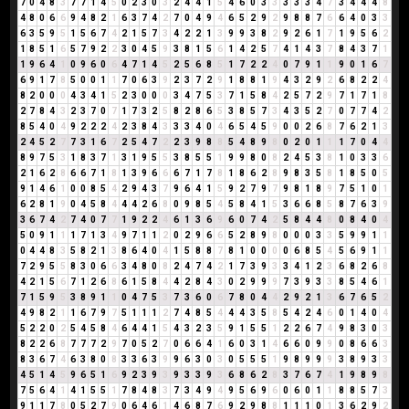
7
0
4
8
3
7
7
1
4
5
0
2
3
0
3
2
4
4
1
5
4
6
0
3
3
3
3
3
4
7
3
4
4
4
8
4
8
0
6
6
9
4
8
2
1
6
3
7
4
2
7
0
4
9
4
6
5
2
9
2
9
8
8
7
6
6
4
0
3
3
6
3
5
9
5
1
5
6
7
4
2
1
5
7
3
4
2
2
1
3
9
9
3
8
2
9
2
6
1
7
1
9
5
6
2
1
8
5
1
6
5
7
9
2
2
3
0
4
5
9
3
8
1
5
6
1
4
2
5
7
4
1
4
3
7
8
4
3
7
1
1
9
6
4
1
0
9
6
0
6
4
7
1
4
5
2
5
6
8
5
1
7
2
2
4
0
7
9
1
1
9
0
1
6
7
6
9
1
7
8
5
0
0
1
1
7
0
6
3
9
2
3
7
2
9
1
8
8
1
9
4
3
2
9
2
6
8
2
2
4
8
2
0
0
0
4
3
4
1
5
2
3
0
0
0
3
4
7
5
3
7
1
5
8
4
2
5
7
2
9
7
1
7
1
8
2
7
8
4
3
2
3
7
0
7
1
7
3
2
5
8
2
8
6
5
3
8
5
7
3
4
3
5
2
7
0
7
7
4
2
8
5
4
0
4
9
2
2
2
4
2
3
8
4
3
3
3
4
0
4
6
5
4
5
9
0
0
2
6
8
7
6
2
1
3
2
4
5
2
7
7
3
1
6
7
2
5
4
7
2
2
3
9
8
8
5
4
8
9
8
0
2
0
1
1
1
7
0
4
4
8
9
7
5
3
1
8
3
7
1
3
1
9
5
5
3
8
5
5
1
9
9
8
0
8
2
4
5
3
8
1
0
3
3
6
2
1
6
2
8
6
6
7
1
8
1
3
9
6
6
6
7
1
7
8
1
8
6
2
8
9
8
3
5
8
1
8
5
0
5
9
1
4
6
1
0
0
8
5
4
2
9
4
3
7
9
6
4
1
5
9
2
7
9
7
9
8
1
8
9
7
5
1
0
1
6
2
8
1
9
0
4
5
8
4
4
4
2
6
8
0
9
8
5
4
5
8
4
1
5
3
6
6
8
5
8
7
6
3
9
3
6
7
4
2
7
4
0
7
7
1
9
2
2
4
6
1
3
6
9
6
0
7
4
2
5
8
4
4
8
0
8
4
0
4
5
0
9
1
1
1
7
1
3
4
9
7
1
1
2
0
2
9
6
6
5
2
8
9
8
0
0
0
3
3
5
9
9
1
1
0
4
4
8
3
5
8
2
1
3
8
6
4
0
4
1
5
8
8
7
8
1
0
0
0
0
6
8
5
4
5
6
9
1
1
7
2
9
5
5
8
3
0
6
6
3
4
8
0
8
2
4
7
4
2
1
7
3
9
3
3
4
1
2
3
6
8
2
6
8
4
2
1
5
6
7
1
2
6
8
6
1
5
8
4
4
2
8
4
3
0
2
9
9
9
7
3
9
3
3
8
5
4
6
1
7
1
5
9
5
3
8
9
1
1
0
4
7
5
3
7
3
6
0
6
7
8
0
4
4
2
9
2
1
3
6
7
6
5
2
4
9
8
2
1
1
6
7
9
7
5
1
1
1
2
7
4
8
5
4
4
4
3
5
8
5
4
2
4
6
0
1
4
0
4
5
2
2
0
2
5
4
5
8
4
6
4
4
1
5
4
3
2
3
5
9
1
5
5
1
2
2
6
7
4
9
8
3
0
3
8
2
2
6
8
7
7
7
2
9
7
0
5
2
7
0
6
6
4
1
6
0
3
1
4
6
6
0
9
9
0
8
6
6
3
8
3
6
7
4
6
3
8
0
8
3
3
6
3
9
9
6
3
0
3
0
5
5
5
1
9
8
9
9
9
3
8
9
3
3
4
5
1
4
5
9
6
5
1
6
9
2
3
9
3
9
3
3
9
3
6
8
6
2
8
3
7
6
7
4
1
9
8
9
8
7
5
6
4
1
4
1
5
5
1
7
8
4
8
3
7
3
4
9
4
9
5
6
9
6
0
6
0
1
1
8
8
5
7
3
9
1
1
7
8
0
5
2
7
9
0
6
4
6
1
4
6
8
7
6
9
2
9
8
8
1
1
1
0
1
3
6
2
9
2