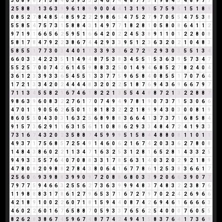
3
6
8
9
8
7
1
5
8
4
0
5
9
3
3
3
4
6
7
4
4
8
7
7
5
1
9
8
4
3
4
8
9
7
7
2
5
8
8
7
1
3
6
3
9
9
6
1
8
9
9
0
0
4
4
1
3
1
9
1
5
7
5
9
5
1
5
1
8
9
0
8
5
2
7
8
4
8
5
4
8
5
9
2
2
2
9
8
6
5
4
7
5
2
7
9
7
0
5
5
4
7
5
3
8
5
5
8
5
4
7
5
7
3
1
5
8
8
4
3
1
4
9
7
7
1
8
2
8
1
0
5
8
0
8
6
4
1
1
2
9
7
1
9
1
6
6
5
6
2
5
9
5
1
6
6
4
2
0
2
2
4
5
3
8
9
1
1
0
1
2
2
8
0
8
5
8
1
7
8
4
7
9
2
2
3
8
6
7
4
4
2
9
3
3
9
5
1
2
3
6
3
2
0
2
1
0
4
8
3
5
8
5
5
1
7
7
3
0
3
4
4
0
1
1
3
3
9
3
3
6
2
7
2
9
2
9
3
0
3
5
5
1
3
4
6
6
0
3
3
4
2
2
3
5
1
1
4
9
4
8
7
5
3
8
3
4
5
5
1
5
3
6
3
9
5
7
3
4
7
5
5
2
5
7
0
0
7
4
2
6
1
4
5
9
8
8
3
2
5
0
1
4
9
4
6
8
5
2
7
8
2
4
0
4
3
6
1
2
3
3
9
3
3
6
5
4
5
5
1
3
3
7
7
5
9
6
5
8
4
0
8
5
5
1
7
0
7
6
4
1
7
2
1
3
3
4
2
0
2
4
4
4
4
8
3
2
0
2
2
5
1
8
7
6
9
4
3
6
9
6
6
7
9
7
7
1
1
3
4
5
5
8
2
1
6
7
4
6
1
8
2
2
1
3
5
5
4
4
8
8
7
2
1
3
2
2
8
8
7
9
8
6
3
9
6
0
8
3
2
2
7
6
1
7
0
7
4
9
4
9
7
8
1
9
0
7
3
7
1
5
3
0
6
6
4
7
0
1
1
9
0
5
6
2
6
5
0
1
1
8
1
8
3
2
2
2
1
8
9
9
4
3
0
3
0
0
8
1
9
8
6
0
5
5
0
4
3
0
3
1
6
3
2
5
6
8
9
8
8
3
6
6
4
1
3
7
3
7
1
6
8
5
8
4
9
1
5
7
3
6
2
9
1
1
6
3
1
5
6
1
1
0
8
8
6
2
9
3
3
4
8
4
7
2
4
1
9
3
3
7
3
1
6
7
4
3
2
0
2
3
5
8
8
7
4
5
9
9
9
5
1
5
8
4
4
8
8
0
8
1
1
0
1
1
4
9
3
7
1
7
5
6
8
5
7
2
5
4
9
1
4
6
0
6
2
1
6
7
4
2
0
3
3
6
2
7
8
0
8
1
4
8
4
3
8
6
0
2
2
1
1
3
4
7
1
6
3
2
5
3
1
2
8
1
6
5
2
8
1
4
3
3
2
5
9
4
9
3
3
5
5
7
6
4
0
7
0
8
8
3
3
1
7
8
5
6
3
1
4
0
3
2
0
2
9
2
1
8
9
4
7
8
0
8
2
0
9
8
8
2
7
8
4
3
8
0
6
4
1
6
7
7
8
6
1
2
5
3
8
3
6
6
1
7
2
5
6
0
6
9
3
9
8
8
3
9
9
0
9
7
2
0
8
8
6
8
0
3
3
9
2
0
6
6
3
9
0
7
7
7
9
7
7
5
9
4
6
6
3
2
5
5
6
2
7
3
6
3
9
9
9
4
8
3
7
4
8
3
2
2
3
8
7
6
1
1
9
8
8
8
3
1
7
8
6
1
2
7
9
6
5
3
7
1
6
7
2
7
9
7
0
2
2
4
2
6
9
6
6
4
2
1
8
9
1
0
0
2
2
6
0
7
1
8
1
5
9
4
4
0
8
7
4
2
6
9
4
6
1
6
6
6
6
3
4
6
0
2
2
6
0
1
6
7
6
5
8
8
7
0
5
9
3
3
7
6
5
6
2
5
4
0
0
0
7
6
0
5
5
8
2
6
2
8
3
8
6
7
4
5
9
6
7
4
8
7
7
4
2
4
9
4
1
5
8
3
7
6
4
1
7
3
6
9