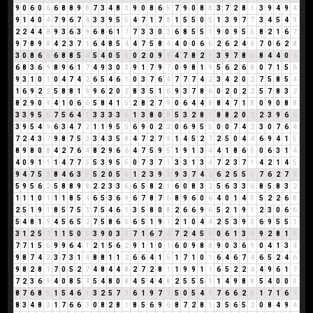
9
0
6
0
6
6
8
8
9
8
7
3
4
8
3
9
0
8
6
5
7
9
0
8
8
3
7
2
8
1
3
9
4
9
4
9
1
4
0
4
7
9
6
7
4
3
3
9
5
5
4
7
1
7
8
1
5
5
0
5
1
3
9
7
7
3
4
5
4
9
2
2
4
4
8
9
3
6
3
9
6
8
6
1
7
7
3
3
0
3
6
8
5
5
1
9
0
9
5
5
8
2
1
6
7
9
7
8
9
8
4
2
3
7
1
6
4
8
5
4
4
7
5
8
4
4
0
0
6
6
2
6
2
4
6
7
0
6
2
8
3
0
8
6
5
6
8
8
5
4
5
4
0
5
5
0
2
0
9
9
4
7
8
2
1
3
9
7
8
6
8
4
4
0
4
6
8
3
6
9
8
9
6
1
7
4
9
3
0
3
9
1
7
9
7
0
9
8
1
9
5
6
2
6
8
0
7
1
5
6
9
3
1
0
1
0
4
7
4
2
6
5
4
6
1
0
3
7
6
4
7
7
7
4
2
3
4
2
0
2
7
5
8
5
4
1
6
9
2
2
5
8
8
1
9
9
6
2
0
2
8
3
5
1
6
9
3
7
8
6
0
2
0
2
2
5
7
8
3
2
8
2
9
0
9
4
1
0
6
6
5
8
4
1
5
2
8
2
7
9
0
6
4
4
8
8
4
7
1
8
0
9
0
8
8
3
3
9
5
5
7
5
6
4
1
3
3
3
3
6
1
3
8
0
8
5
3
2
8
1
8
8
2
0
2
2
3
9
6
6
3
9
5
4
9
6
3
4
7
2
1
1
9
5
5
6
9
0
2
2
0
6
9
5
5
0
0
7
4
2
3
0
7
6
4
7
2
4
3
7
9
8
7
5
3
3
4
3
5
8
4
7
2
7
9
1
4
5
2
7
2
5
0
4
4
6
9
4
1
5
8
9
8
0
8
4
2
7
6
4
8
2
9
6
6
4
7
5
9
5
1
9
1
3
4
4
1
8
6
5
0
6
3
1
4
4
0
9
1
1
1
4
7
7
5
5
3
9
5
5
0
7
3
7
1
3
3
1
3
4
7
2
3
7
1
4
2
1
4
5
9
4
7
5
3
8
4
6
3
9
5
2
0
5
5
1
2
3
9
3
9
3
7
4
2
6
2
5
5
1
7
6
2
7
9
5
9
5
6
2
5
8
8
9
8
2
2
3
3
6
6
5
8
2
1
6
0
8
3
2
5
6
3
3
6
8
5
8
3
2
1
1
1
0
1
1
1
8
5
4
6
5
3
6
9
6
7
8
7
6
8
9
6
0
6
4
0
1
4
5
5
2
2
6
8
2
5
1
9
1
8
5
7
5
3
7
5
4
6
1
3
5
8
0
8
2
6
6
9
6
5
2
1
9
1
2
3
0
6
6
5
4
8
1
9
4
5
6
5
2
7
5
8
6
5
6
5
1
9
1
2
1
0
4
4
2
5
3
9
3
6
9
5
5
1
3
1
2
5
7
1
1
5
0
5
3
9
0
3
3
7
1
6
7
4
7
2
4
5
9
0
6
1
3
4
9
2
8
1
9
7
7
1
5
6
9
9
6
4
1
2
1
5
6
2
9
1
1
0
1
6
0
9
8
8
9
0
3
6
9
0
4
1
3
4
9
8
7
4
2
3
7
3
1
4
8
8
1
1
2
6
6
4
1
5
1
7
1
0
1
6
4
6
7
4
6
5
2
4
6
9
8
2
8
1
7
0
5
2
7
4
8
4
4
8
2
7
2
8
1
1
9
9
1
1
6
5
2
2
4
4
9
6
1
7
7
2
3
6
9
4
0
8
5
4
5
4
8
0
8
4
5
4
4
8
2
5
5
5
1
1
4
9
8
8
5
4
0
0
0
8
7
6
8
5
1
5
4
6
1
3
2
5
7
3
6
1
9
7
7
5
0
5
4
9
7
6
6
2
8
1
7
1
6
7
8
3
4
8
3
1
7
6
6
3
0
8
2
8
1
8
5
6
9
6
8
7
2
8
1
3
5
6
5
2
0
8
4
9
4