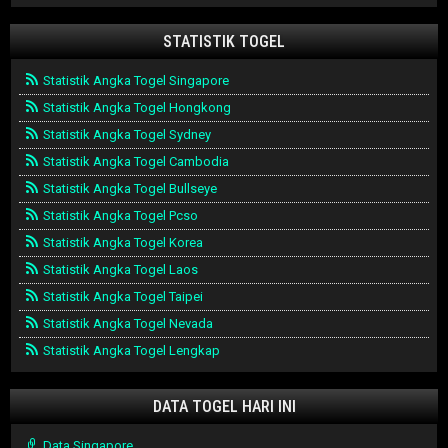
STATISTIK TOGEL
Statistik Angka Togel Singapore
Statistik Angka Togel Hongkong
Statistik Angka Togel Sydney
Statistik Angka Togel Cambodia
Statistik Angka Togel Bullseye
Statistik Angka Togel Pcso
Statistik Angka Togel Korea
Statistik Angka Togel Laos
Statistik Angka Togel Taipei
Statistik Angka Togel Nevada
Statistik Angka Togel Lengkap
DATA TOGEL HARI INI
Data Singapore