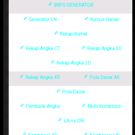
BBFS GENERATOR
Generator LN
Rumus Harian
Rekap Kumat
Rekap Angka CT
Rekap Angka 3D
Rekap Angka 2D
Rekap Angka 4D
Pola Dasar All
Pola Dasar
Pembalik Angka
Multi Kombinasi
LN vs DN