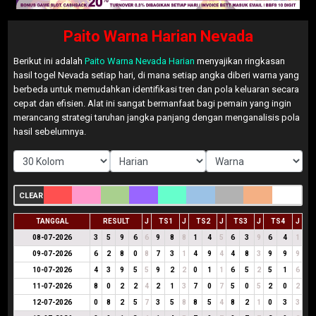
Paito Warna Harian Nevada
Berikut ini adalah
Paito Warna Nevada Harian
menyajikan ringkasan
hasil togel Nevada setiap hari, di mana setiap angka diberi warna yang
berbeda untuk memudahkan identifikasi tren dan pola keluaran secara
cepat dan efisien. Alat ini sangat bermanfaat bagi pemain yang ingin
merancang strategi taruhan jangka panjang dengan menganalisis pola
hasil sebelumnya.
CLEAR
TANGGAL
RESULT
J
TS1
J
TS2
J
TS3
J
TS4
J
08-07-2026
3
5
9
6
6
9
8
8
1
4
5
6
3
9
6
4
1
09-07-2026
6
2
8
0
8
7
3
1
4
9
4
4
8
3
9
9
9
10-07-2026
4
3
9
5
5
9
2
2
0
1
1
6
5
2
5
1
6
11-07-2026
8
0
2
2
4
2
1
3
7
0
7
5
0
5
2
0
2
12-07-2026
0
8
2
5
7
3
5
8
8
5
4
8
2
1
0
3
3