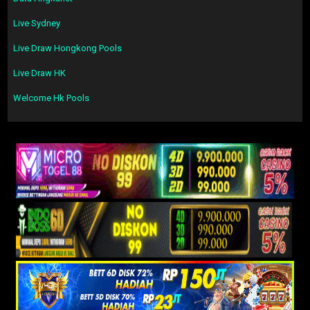
Live Sydney
Live Draw Hongkong Pools
Live Draw HK
Welcome Hk Pools