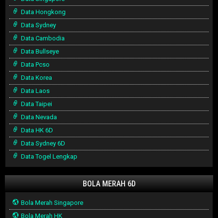
Data Hongkong
Data Sydney
Data Cambodia
Data Bullseye
Data Pcso
Data Korea
Data Laos
Data Taipei
Data Nevada
Data HK 6D
Data Sydney 6D
Data Togel Lengkap
BOLA MERAH 6D
Bola Merah Singapore
Bola Merah HK