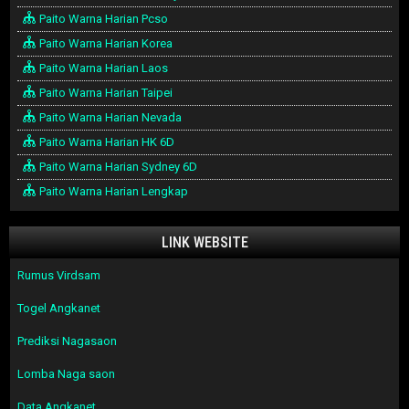
Paito Warna Harian Pcso
Paito Warna Harian Korea
Paito Warna Harian Laos
Paito Warna Harian Taipei
Paito Warna Harian Nevada
Paito Warna Harian HK 6D
Paito Warna Harian Sydney 6D
Paito Warna Harian Lengkap
LINK WEBSITE
Rumus Virdsam
Togel Angkanet
Prediksi Nagasaon
Lomba Naga saon
Data Angkanet