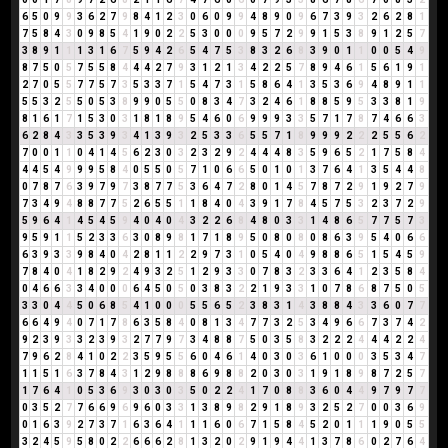
6
5
0
9
9
3
6
2
7
9
8
4
1
2
3
0
6
0
9
9
4
8
9
0
9
6
7
3
9
3
2
6
2
8
1
7
5
8
4
3
0
9
8
5
4
1
9
0
2
2
5
3
0
0
0
9
5
7
2
9
9
1
5
3
8
9
1
2
5
7
3
8
9
1
1
1
3
1
6
7
5
9
4
2
6
5
4
7
5
3
8
3
2
6
8
3
9
0
1
1
0
0
5
4
9
8
7
5
0
5
7
5
5
8
4
4
4
2
7
9
3
1
2
1
3
4
2
2
5
7
8
9
4
6
1
5
6
1
9
1
2
7
0
5
5
7
7
5
7
3
5
3
3
7
1
5
4
7
3
1
5
8
6
4
1
3
5
3
6
9
4
8
9
1
1
5
5
3
2
5
5
0
5
3
8
9
9
0
5
5
0
8
3
4
7
3
2
4
6
1
8
8
5
9
5
3
3
8
1
9
8
1
6
1
7
1
5
3
0
3
1
8
1
8
9
5
4
6
0
6
9
9
9
3
3
5
7
1
7
8
7
4
6
6
3
6
2
8
4
3
3
5
3
9
3
4
1
3
9
3
2
5
3
3
6
5
5
7
1
8
9
9
9
2
2
2
5
5
6
2
7
0
0
1
1
0
4
1
4
5
6
2
3
0
3
2
3
2
9
2
4
4
4
8
3
5
9
6
5
2
1
7
5
8
4
4
4
5
4
9
9
9
5
8
4
0
5
5
0
5
7
1
0
6
6
5
0
1
0
1
3
7
6
4
1
3
5
4
4
8
0
7
8
7
6
3
9
7
9
7
3
8
7
7
5
3
6
4
7
2
8
0
1
4
5
7
8
7
2
9
1
9
2
7
9
7
3
4
9
4
8
8
7
7
5
2
6
5
5
1
1
8
4
0
4
3
9
1
7
8
4
5
7
5
3
2
3
7
2
9
5
9
6
4
1
4
5
4
5
9
4
0
4
0
4
3
2
2
6
8
4
8
0
3
3
1
4
8
6
5
7
7
5
7
3
9
5
9
1
1
5
2
3
3
6
3
0
8
9
8
1
7
1
8
9
5
0
8
0
8
0
8
6
3
9
5
4
0
6
6
6
3
9
3
3
9
8
4
0
4
2
8
1
1
2
2
9
7
3
1
0
5
4
0
4
9
8
8
6
5
1
5
4
5
9
7
8
4
0
4
1
8
2
9
2
4
9
3
2
5
1
2
9
3
3
0
7
8
3
2
3
3
6
4
1
2
3
5
8
4
0
4
6
6
3
3
4
0
0
0
6
4
5
0
5
0
3
8
3
2
2
1
9
3
3
1
0
7
8
6
8
7
5
0
5
3
3
0
4
4
5
0
6
8
5
4
1
0
0
0
5
5
6
5
2
3
8
3
1
4
3
8
8
4
3
3
6
0
7
7
6
6
4
9
4
0
7
1
7
8
6
3
5
8
4
0
8
1
3
4
7
7
3
2
5
3
4
9
6
6
7
3
7
4
2
9
2
3
9
3
3
2
3
9
3
2
7
7
9
7
3
4
8
8
7
5
0
3
5
8
3
2
2
2
4
4
4
2
2
4
7
9
6
2
8
4
1
0
2
2
3
5
9
5
5
6
0
4
6
1
4
0
3
0
3
6
1
0
0
0
3
5
3
4
7
1
1
5
1
6
3
7
8
4
3
1
2
9
8
8
8
6
9
8
8
2
0
3
0
3
1
9
1
8
9
8
7
2
5
7
1
7
6
4
1
0
5
3
6
9
3
0
3
0
3
5
0
2
2
4
1
7
0
8
8
3
6
0
4
4
9
7
9
7
7
0
3
5
2
7
7
6
6
9
6
9
6
0
3
3
1
3
8
9
8
2
9
1
8
9
3
2
5
2
7
0
0
3
6
9
0
1
6
3
9
2
7
3
7
1
6
3
6
4
1
1
1
6
0
6
7
1
5
8
4
5
2
0
1
1
1
9
0
5
5
3
2
4
5
9
5
8
0
2
2
6
6
6
2
8
1
3
2
0
2
9
1
9
4
4
1
3
7
8
6
0
2
7
6
4