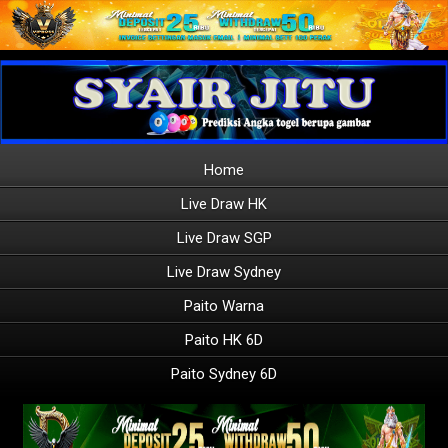
Home
Live Draw HK
Live Draw SGP
Live Draw Sydney
Paito Warna
Paito HK 6D
Paito Sydney 6D