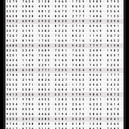
1
0
7
9
7
7
6
3
4
7
3
1
3
8
2
9
4
6
9
6
1
7
5
9
5
5
9
8
9
8
9
7
9
3
3
5
9
4
0
4
0
8
8
6
5
4
9
8
9
8
5
8
7
5
3
8
6
9
2
2
5
6
0
9
9
2
5
6
6
3
3
3
5
3
8
0
5
4
0
4
8
8
1
2
3
6
6
7
5
3
7
9
3
4
7
4
5
9
6
6
3
5
6
4
1
8
6
3
8
2
8
5
2
8
1
4
3
9
4
4
8
3
4
8
3
2
7
7
7
5
1
4
8
6
5
7
1
3
5
8
7
8
9
2
2
6
5
9
6
6
5
9
3
2
5
8
0
2
5
7
2
0
1
8
9
1
6
2
8
1
2
2
9
6
6
9
6
5
3
8
5
4
1
3
4
5
3
4
3
7
8
7
7
6
4
3
7
1
8
9
6
9
6
3
9
5
9
9
1
1
3
0
7
2
9
3
1
9
1
1
5
3
8
3
2
4
2
2
5
7
9
9
3
0
3
1
6
1
9
1
5
8
5
4
9
7
2
6
7
4
2
8
2
0
2
7
3
2
6
8
7
5
1
5
6
8
5
2
1
3
1
1
9
3
3
3
6
7
2
9
8
1
2
9
2
8
1
9
0
9
1
7
4
5
9
1
6
6
9
6
7
9
1
6
7
1
2
8
4
3
8
4
5
2
7
6
4
8
0
8
5
0
7
6
4
4
3
6
8
5
3
2
0
0
0
9
4
2
2
4
7
7
9
7
7
4
1
9
8
8
8
3
6
5
2
3
3
4
9
4
0
6
8
9
8
7
5
9
1
1
7
5
5
9
5
2
4
8
9
8
1
9
8
3
2
4
2
0
1
1
0
4
7
6
4
7
5
6
6
3
4
0
4
5
9
7
6
6
0
6
5
0
6
4
1
8
0
0
7
7
5
4
3
4
7
1
1
4
9
4
8
1
2
5
7
3
1
6
0
6
8
9
8
5
4
5
4
5
9
5
2
1
0
8
8
5
6
0
6
6
1
2
5
9
5
2
2
9
1
1
0
4
7
2
9
7
0
8
3
2
7
4
3
7
1
3
2
5
0
5
4
2
5
8
4
6
1
3
8
2
3
7
7
1
8
7
3
3
5
8
9
7
5
4
9
9
7
1
5
6
9
0
0
5
5
2
7
8
4
3
8
3
7
5
3
3
2
1
2
3
6
4
1
7
8
0
0
0
4
4
9
0
6
2
8
1
7
7
7
5
7
5
1
6
7
2
1
9
5
5
8
8
2
6
8
3
4
2
7
9
9
5
6
3
9
2
8
0
9
9
5
1
4
2
6
5
5
5
5
1
3
9
7
1
8
5
6
3
7
1
4
6
6
2
8
1
1
7
3
1
0
9
6
1
7
3
4
3
0
3
7
8
1
9
1
5
5
8
1
9
8
8
5
4
9
5
6
8
4
3
0
5
6
7
4
3
1
6
4
1
5
7
1
3
4
9
4
1
3
4
0
3
0
6
6
9
0
3
7
1
0
5
1
9
1
9
7
9
9
9
9
8
6
1
7
4
8
7
2
9
6
1
7
7
5
9
7
8
7
6
4
9
5
5
1
1
3
8
3
2
5
5
3
3
6
2
6
1
1
2
0
9
5
3
8
0
3
9
4
4
7
2
9
0
9
5
8
1
3
4
6
0
3
4
7
2
5
6
1
7
6
2
0
2
2
3
6
1
4
5
9
8
0
5
5
0
5
3
4
7
4
1
2
2
4
1
2
7
5
3
0
8
4
1
5
7
2
4
4
8
8
6
7
0
7
9
2
5
5
1
0
0
6
6
3
4
4
6
6
3
5
1
9
4
4
1
3
7
0
7
3
8
6
3
9
0
2
5
8
4
3
2
3
2
5
2
4
1
2
3
4
3
8
3
2
4
1
8
1
9
3
5
2
0
2
7
7
4
3
7
0
0
4
1
5
9
7
4
4
8
2
7
4
8
3
8
8
0
9
9
5
9
8
4
3
0
1
8
7
6
1
5
4
8
3
5
3
6
5
2
0
0
1
7
8
9
7
2
6
8
2
1
1
6
7
4
7
6
0
6
0
7
9
3
3
8
6
7
8
6
7
0
8
3
2