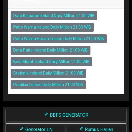
POST TERKAIT
Data Keluaran Ireland Daily Million 21:00 WIB
Paito Warna Ireland Daily Million 21:00 WIB
Paito Warna Harian Ireland Daily Million 21:00 WIB
Data Paito Ireland Daily Million 21:00 WIB
Bola Merah Ireland Daily Million 21:00 WIB
Statistik Ireland Daily Million 21:00 WIB
Prediksi Ireland Daily Million 21:00 WIB
BBFS GENERATOR
Generator LN
Rumus Harian