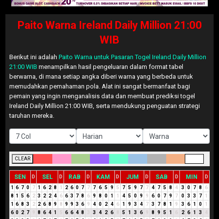
Paito Warna Ireland Daily Million 21:00
WIB
Berikut ini adalah
Paito Warna untuk Pasaran Togel Ireland Daily Million
21:00 WIB
menampilkan hasil pengeluaran dalam format tabel
berwarna, di mana setiap angka diberi warna yang berbeda untuk
memudahkan pemahaman pola. Alat ini sangat bermanfaat bagi
pemain yang ingin menganalisis data dan membuat prediksi togel
Ireland Daily Million 21:00 WIB, serta mendukung penguatan strategi
taruhan mereka.
CLEAR
SEN
SEL
RAB
KAM
JUM
SAB
MIN
D
D
D
D
D
D
D
1
6
7
0
7
1
6
2
8
1
2
6
0
7
7
7
6
5
9
5
7
5
9
7
7
4
7
5
8
4
3
0
7
8
6
8
1
5
6
2
3
2
2
4
6
6
3
7
8
6
9
8
0
1
1
4
5
0
9
9
6
0
7
9
7
0
3
3
7
1
1
6
8
3
2
2
6
8
9
8
9
9
3
6
9
4
0
2
4
6
1
9
3
4
7
3
7
8
1
9
3
6
1
0
1
6
0
2
7
9
8
6
4
1
5
6
6
4
8
3
3
4
2
6
8
5
1
3
6
9
8
9
5
1
6
2
6
1
3
4