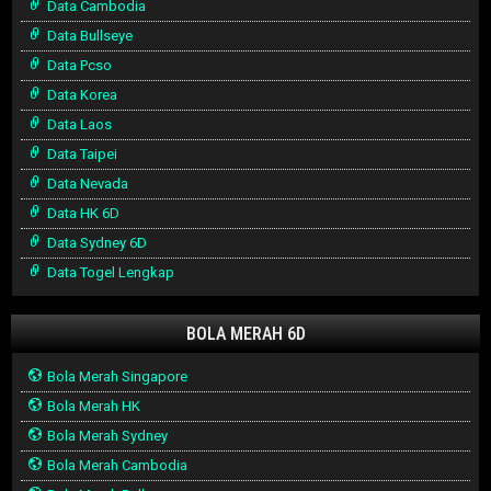
Data Cambodia
Data Bullseye
Data Pcso
Data Korea
Data Laos
Data Taipei
Data Nevada
Data HK 6D
Data Sydney 6D
Data Togel Lengkap
BOLA MERAH 6D
Bola Merah Singapore
Bola Merah HK
Bola Merah Sydney
Bola Merah Cambodia