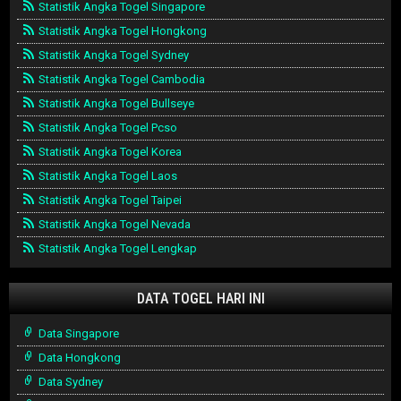
Statistik Angka Togel Singapore
Statistik Angka Togel Hongkong
Statistik Angka Togel Sydney
Statistik Angka Togel Cambodia
Statistik Angka Togel Bullseye
Statistik Angka Togel Pcso
Statistik Angka Togel Korea
Statistik Angka Togel Laos
Statistik Angka Togel Taipei
Statistik Angka Togel Nevada
Statistik Angka Togel Lengkap
DATA TOGEL HARI INI
Data Singapore
Data Hongkong
Data Sydney