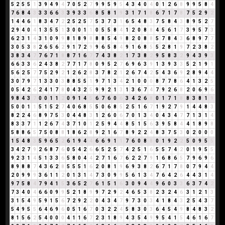
5
2
5
5
1
3
9
4
9
4
7
0
5
2
7
9
9
5
9
5
4
3
4
0
4
0
1
2
6
8
9
9
5
8
4
7
6
8
4
3
3
3
6
6
3
3
9
3
3
6
8
5
8
1
9
3
1
7
1
8
6
7
1
7
8
7
5
2
9
2
1
4
4
6
1
8
3
4
7
2
2
5
2
5
7
5
3
7
3
1
6
5
4
8
3
7
5
8
4
3
8
9
5
2
7
2
9
4
0
4
1
3
5
5
1
3
0
0
1
1
0
5
5
8
4
1
2
0
8
8
4
5
6
1
7
3
9
5
7
3
6
2
3
1
4
3
1
0
9
9
8
1
8
9
8
8
8
5
4
9
8
2
0
8
8
5
7
8
4
3
6
8
9
7
7
3
0
5
3
8
2
6
5
6
2
9
1
7
2
9
9
6
5
8
4
9
1
6
8
5
5
2
8
1
9
7
2
3
8
2
3
8
3
4
7
7
6
7
1
8
8
7
1
6
7
7
4
3
8
2
1
7
3
8
2
9
5
8
3
2
9
4
3
9
3
6
6
3
3
6
2
4
3
8
2
7
7
1
7
8
0
9
5
2
7
6
9
6
3
9
1
3
9
3
3
5
2
1
9
1
5
6
2
5
7
7
5
2
9
2
1
2
6
2
8
3
7
8
2
1
2
6
7
4
2
5
4
3
6
9
2
8
9
4
4
3
0
7
9
7
1
3
3
0
3
8
8
5
5
1
9
7
1
3
4
2
1
0
0
0
8
7
7
8
6
4
1
3
2
5
0
5
4
2
6
2
4
1
7
8
0
4
3
2
5
9
9
2
1
3
1
3
6
7
4
7
9
2
6
8
2
0
6
9
6
9
8
4
3
7
0
0
1
1
2
0
9
1
4
5
6
7
6
0
6
3
4
2
6
8
0
1
7
1
8
8
3
8
1
9
5
0
0
1
1
5
1
5
2
7
4
0
6
8
5
5
0
6
8
5
2
5
1
6
7
1
9
2
7
9
1
4
4
8
3
8
2
2
4
6
8
9
7
5
3
0
4
4
8
3
1
2
6
0
6
7
0
1
3
4
0
4
3
4
7
7
1
3
1
4
8
3
3
7
1
1
2
6
7
4
3
7
1
0
1
2
5
9
4
4
8
5
1
5
6
3
9
5
8
4
4
1
8
9
8
5
8
8
6
5
7
5
0
8
8
1
8
6
2
8
9
2
1
6
7
8
9
2
2
4
8
3
7
5
3
0
2
0
0
0
1
5
4
8
3
5
9
6
5
2
6
1
9
4
4
6
6
9
1
1
7
6
0
8
8
0
1
9
2
2
5
0
9
5
5
3
4
2
7
9
2
6
8
7
6
0
5
4
2
6
6
5
2
5
7
4
2
5
1
6
5
5
7
4
2
0
1
9
5
5
9
2
3
1
4
5
1
3
3
6
5
8
0
4
4
2
7
1
6
7
6
2
2
7
9
1
6
8
6
5
7
9
6
9
6
8
9
8
8
7
4
3
6
2
8
5
5
5
1
6
2
0
8
1
9
6
9
3
8
2
6
7
1
7
8
0
7
9
4
4
2
0
9
9
9
3
6
1
1
2
0
1
3
1
4
7
3
0
9
9
5
6
1
3
4
7
6
4
2
6
4
4
3
1
4
9
7
5
8
4
7
9
4
1
5
3
6
5
2
7
6
1
5
1
6
3
0
9
4
4
9
6
0
3
3
6
3
7
4
2
7
3
4
0
4
6
6
0
9
9
5
2
1
8
9
9
7
2
9
2
4
6
5
3
8
2
3
2
4
6
3
1
2
1
3
3
1
5
4
9
5
9
1
5
6
7
2
9
2
2
0
4
3
4
7
9
7
3
0
3
4
1
8
4
3
2
5
4
3
7
5
4
9
5
5
6
4
6
9
6
0
5
1
6
7
0
3
2
2
4
5
8
3
0
3
6
4
5
4
9
8
4
8
3
2
8
1
5
6
2
5
4
0
0
0
4
1
1
6
7
2
3
1
8
9
4
3
5
4
9
9
5
4
1
5
4
6
1
6
7