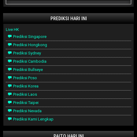
PREDIKSI HARI INI
Live HK
Prediksi Singapore
Prediksi Hongkong
Prediksi Sydney
Prediksi Cambodia
Prediksi Bullseye
Prediksi Pcso
Prediksi Korea
Prediksi Laos
Prediksi Taipei
Prediksi Nevada
Prediksi Kami Lengkap
PAITO HARI INI