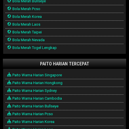
Bola Merah Bullseye
Bola Merah Pcso
Bola Merah Korea
Bola Merah Laos
Bola Merah Taipei
Bola Merah Nevada
Bola Merah Togel Lengkap
PAITO HARIAN TERCEPAT
Paito Warna Harian Singapore
Paito Warna Harian Hongkong
Paito Warna Harian Sydney
Paito Warna Harian Cambodia
Paito Warna Harian Bullseye
Paito Warna Harian Pcso
Paito Warna Harian Korea