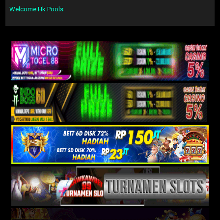
Welcome Hk Pools