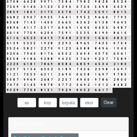
0
7
0
8
8
6
4
2
8
1
9
9
7
1
8
7
5
8
4
3
7
9
8
2
1
9
8
2
8
1
8
5
2
4
6
7
3
0
9
9
0
1
4
0
4
3
1
2
3
5
5
2
9
0
9
0
7
3
0
3
5
4
9
8
8
4
4
3
9
3
2
8
5
9
5
1
8
0
1
1
3
1
7
5
3
0
5
7
8
6
1
7
4
2
6
5
5
9
1
1
8
0
1
5
6
6
6
8
2
1
5
9
0
7
7
0
9
2
5
7
7
6
4
1
5
9
9
5
2
7
9
6
6
0
6
7
7
9
3
3
8
3
6
8
5
7
1
4
3
7
1
4
0
0
0
3
6
6
5
2
4
3
6
2
8
6
1
3
8
2
9
6
4
3
7
4
8
9
6
6
4
1
1
7
8
3
3
1
7
8
6
9
6
9
6
1
6
4
0
4
4
4
0
3
3
0
4
8
7
6
0
0
1
4
5
7
7
5
9
5
6
2
0
4
4
7
5
9
1
1
5
5
3
5
8
8
1
9
0
9
8
6
1
0
1
6
1
1
6
7
6
5
2
3
5
0
4
1
3
4
7
4
4
8
3
3
3
5
5
1
1
6
6
0
6
4
8
3
2
5
6
1
3
9
3
5
3
5
5
1
1
9
2
8
1
2
2
9
3
3
8
9
6
5
2
7
4
3
5
8
0
7
0
4
4
3
5
2
4
6
5
8
2
1
3
2
2
7
0
7
9
1
2
3
5
6
0
8
8
7
8
4
9
6
6
1
9
4
0
4
0
2
0
6
6
7
9
6
0
6
8
1
7
6
4
6
5
0
2
2
3
6
9
4
4
4
5
7
0
7
6
0
6
1
7
8
5
5
8
4
9
1
8
6
5
9
3
8
8
7
9
4
2
5
7
5
7
6
0
6
9
2
3
7
1
7
5
8
9
8
2
2
2
0
2
6
1
8
1
9
7
8
6
9
6
8
0
8
4
3
6
8
5
9
5
4
5
3
4
7
2
1
8
0
8
0
2
9
7
7
5
1
3
4
7
6
3
0
2
2
3
1
8
9
8
7
4
3
6
9
2
3
9
8
8
3
6
9
7
7
1
1
2
1
3
7
5
5
3
8
6
3
1
1
2
2
6
9
0
9
0
6
3
8
2
1
6
9
7
7
9
7
8
5
4
5
0
8
7
6
9
9
6
9
6
2
6
8
7
6
3
2
5
7
3
4
9
4
0
4
9
7
8
6
5
2
8
0
0
0
7
4
7
0
7
2
1
4
5
9
9
8
7
8
6
4
7
7
2
9
3
6
9
2
2
1
0
1
2
3
8
4
8
2
1
9
3
2
9
2
7
7
0
4
4
8
1
3
1
4
7
0
2
9
2
0
0
5
2
7
6
6
1
7
8
Clear
POST TERKAIT