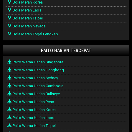
Bola Merah Korea
Bola Merah Laos
Bola Merah Taipei
Bola Merah Nevada
Bola Merah Togel Lengkap
PAITO HARIAN TERCEPAT
Paito Warna Harian Singapore
Paito Warna Harian Hongkong
Paito Warna Harian Sydney
Paito Warna Harian Cambodia
Paito Warna Harian Bullseye
Paito Warna Harian Pcso
Paito Warna Harian Korea
Paito Warna Harian Laos
Paito Warna Harian Taipei