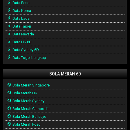
Data Pcso
Data Korea
Data Laos
Data Taipei
Data Nevada
Data HK 6D
Data Sydney 6D
Data Togel Lengkap
BOLA MERAH 6D
Bola Merah Singapore
Bola Merah HK
Bola Merah Sydney
Bola Merah Cambodia
Bola Merah Bullseye
Bola Merah Pcso