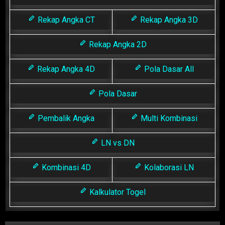
Rekap Angka CT
Rekap Angka 3D
Rekap Angka 2D
Rekap Angka 4D
Pola Dasar All
Pola Dasar
Pembalik Angka
Multi Kombinasi
LN vs DN
Kombinasi 4D
Kolaborasi LN
Kalkulator Togel