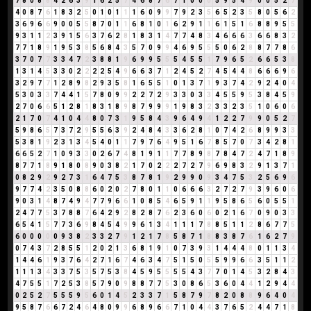
7
8
0
8
8
4
2
6
3
9
1
6
2
5
7
4
6
8
7
6
7
1
0
0
0
5
9
5
4
9
0
0
5
2
7
4
0
8
7
6
1
8
3
2
5
0
1
0
1
1
1
6
0
9
9
7
9
2
3
5
6
5
2
3
5
8
0
5
6
2
3
6
9
6
6
9
0
0
5
5
8
7
0
1
1
6
8
1
0
1
6
2
9
1
1
6
1
5
1
6
8
8
9
5
5
9
3
1
1
2
3
9
1
5
6
3
7
6
2
8
1
8
3
1
4
7
7
4
8
3
4
6
6
6
3
6
6
8
3
2
7
7
1
8
9
1
9
5
3
8
5
6
8
4
3
5
7
0
9
9
4
6
9
5
5
5
0
6
2
8
8
7
7
8
6
3
7
0
7
7
3
3
4
7
2
3
8
8
1
9
6
9
9
5
5
5
4
5
5
1
7
9
6
5
2
6
6
5
3
8
1
3
1
4
5
3
3
0
2
2
2
2
5
4
9
6
6
3
7
1
2
4
5
2
7
4
5
4
4
8
6
6
6
9
6
3
2
9
7
7
1
2
8
9
8
2
9
3
5
8
1
6
5
5
1
0
1
3
7
1
9
3
7
4
2
9
2
4
0
4
5
3
0
3
3
7
4
4
1
5
7
8
0
9
9
2
2
7
2
9
3
3
0
3
3
4
5
5
9
5
3
8
4
5
9
2
7
0
6
6
5
1
2
8
1
8
3
1
8
9
8
7
9
9
9
1
9
8
3
2
3
3
2
3
5
1
0
6
0
6
2
1
7
0
7
4
1
0
4
4
8
0
7
3
1
9
5
8
4
3
9
6
4
9
4
1
2
2
7
9
9
0
5
2
7
5
9
8
6
5
7
3
7
2
9
5
5
6
3
9
2
4
8
4
3
3
6
2
8
1
0
7
4
2
6
8
9
9
3
3
5
3
8
1
9
2
3
1
3
4
5
4
0
1
1
7
9
7
6
4
9
5
1
6
7
8
5
7
0
7
3
4
2
8
1
6
6
5
2
7
1
0
9
3
3
0
2
6
7
4
8
1
9
1
1
7
7
8
9
8
7
8
4
7
2
4
7
1
8
9
8
7
7
1
8
9
1
8
0
8
9
0
3
8
2
1
7
0
2
2
2
7
2
7
9
6
9
8
3
2
9
1
3
7
1
0
8
2
9
2
9
2
7
3
1
6
4
7
5
3
8
7
8
1
9
2
9
9
0
9
3
4
7
5
3
2
5
6
9
6
9
7
7
4
2
3
5
0
8
8
6
0
2
0
2
7
8
0
1
1
0
6
6
6
3
2
7
2
7
9
3
9
6
0
6
9
0
3
1
4
8
7
4
9
4
7
7
9
6
6
1
0
8
5
4
6
5
9
1
1
9
5
8
6
5
6
0
5
5
1
2
4
7
7
5
3
7
8
8
7
6
4
2
9
2
8
2
8
7
6
2
3
6
0
6
0
2
1
6
7
0
9
0
3
3
6
5
4
1
5
7
7
3
6
9
8
4
5
4
9
9
6
1
3
4
1
1
1
7
8
8
5
1
1
2
8
6
7
7
5
6
0
0
0
0
0
9
3
8
2
3
3
2
7
9
1
2
1
7
8
5
8
7
1
8
8
3
8
7
6
1
6
2
7
9
0
7
4
3
7
2
8
5
5
1
2
0
2
1
3
6
8
1
9
1
0
7
3
9
3
1
4
4
4
8
0
1
1
3
4
1
4
4
6
1
9
3
7
6
4
2
7
1
6
7
4
6
3
4
7
5
1
5
0
5
5
9
9
6
6
3
5
1
1
2
1
1
1
3
4
3
3
7
5
3
5
7
5
3
8
4
5
9
5
5
5
5
4
3
7
7
0
1
4
5
3
2
8
4
3
4
7
5
5
1
7
2
5
3
8
5
7
9
0
9
8
8
7
7
5
3
0
8
6
5
3
6
0
4
4
1
2
9
4
4
0
2
5
2
7
5
5
5
9
5
6
0
1
4
5
2
3
3
7
1
5
8
7
9
7
8
2
0
8
8
9
6
4
0
4
9
5
8
7
6
6
7
2
4
6
4
8
0
9
9
6
8
9
6
6
7
1
0
4
4
3
7
6
5
2
4
4
7
1
8