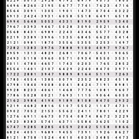
6
2
2
9
2
5
0
1
3
4
2
9
2
6
8
4
7
9
2
2
6
9
7
9
7
9
5
7
3
1
1
8
0
5
5
6
4
9
6
6
8
2
6
0
6
2
1
9
5
5
5
6
7
7
5
7
7
4
1
5
7
6
2
3
5
4
7
1
6
7
8
5
6
4
1
3
0
9
1
1
1
3
0
5
5
1
9
0
1
1
1
4
7
3
1
0
7
0
4
4
0
3
2
2
4
6
9
1
3
4
2
4
2
4
6
3
9
3
1
4
6
0
5
8
4
5
5
1
8
9
6
4
9
1
1
6
5
1
8
9
6
9
9
4
4
5
6
4
8
3
5
0
5
3
8
4
3
3
1
4
8
1
9
0
9
2
9
5
9
5
1
3
4
0
4
7
9
6
7
4
0
3
9
3
3
9
4
6
7
4
5
0
2
8
1
3
0
9
0
9
0
0
2
1
3
6
6
6
4
1
0
5
6
8
5
8
4
3
1
4
6
9
8
9
8
2
2
4
3
7
4
3
4
6
1
5
5
7
7
5
4
3
2
8
1
0
2
1
9
1
3
3
8
9
8
3
9
9
6
6
1
3
3
5
8
6
8
4
5
9
6
6
2
0
2
5
4
1
4
5
2
1
2
1
3
0
9
8
1
9
1
8
7
0
7
3
5
5
6
2
5
3
5
5
1
3
2
5
3
8
1
4
9
7
7
7
2
8
2
1
1
3
8
3
2
3
9
7
6
4
7
8
8
8
7
9
1
0
0
0
4
0
9
7
7
9
7
6
7
4
8
9
5
9
5
1
3
1
3
4
4
8
2
9
2
2
6
8
1
9
7
0
6
7
4
5
4
3
1
4
9
0
6
5
2
2
4
9
3
3
5
1
1
8
9
0
9
6
0
6
0
5
7
1
8
0
9
3
4
7
8
5
5
0
5
3
5
3
1
4
0
0
1
1
2
4
7
8
0
8
4
6
5
7
3
1
7
4
3
7
0
2
0
3
3
1
7
6
5
2
2
8
5
2
7
8
5
5
4
9
1
4
0
1
1
2
1
0
7
7
6
4
2
9
2
2
2
4
0
4
8
4
7
0
7
3
9
7
1
8
1
7
2
2
4
2
8
8
1
9
3
9
4
7
2
9
8
8
9
8
8
1
6
4
1
5
1
1
9
1
7
2
6
3
9
1
7
8
0
8
4
5
5
4
9
1
3
8
5
4
0
0
7
9
7
2
3
5
2
7
8
8
2
3
5
4
5
1
8
9
4
7
9
8
8
1
8
4
0
4
9
0
0
8
8
0
0
4
1
5
8
4
2
4
6
7
1
9
1
1
8
9
8
1
9
9
9
2
8
1
8
2
3
3
6
4
0
6
1
7
1
4
6
8
5
7
7
7
6
4
1
0
8
1
9
9
6
0
7
7
7
7
8
6
5
5
0
2
8
1
0
0
2
1
3
7
6
9
3
3
1
1
1
5
6
9
0
6
4
1
6
0
5
0
5
2
1
6
2
8
3
9
8
4
3
4
1
9
4
4
9
1
8
9
8
8
1
0
8
8
8
4
7
0
7
2
9
3
2
5
9
2
1
9
1
4
6
8
2
1
8
8
1
6
7
5
1
0
7
7
5
5
5
2
7
1
1
4
7
2
4
7
3
1
4
0
9
0
2
2
7
0
5
2
7
2
1
5
3
8
5
5
6
2
8
2
4
1
1
2
7
8
0
1
1
4
2
2
9
2
1
2
7
6
4
6
9
1
1
2
6
6
7
3
1
0
7
5
4
9
0
8
7
4
2
8
6
7
2
9
3
2
2
9
2
6
9
2
3
5
8
3
8
3
2
5
7
4
1
5
6
3
7
1
8
5
5
8
4
3
3
6
2
5
7
1
1
0
2
2
6
7
4
7
2
9
2
8
5
4
8
2
8
5
4
4
5
5
9
5
2
0
4
2
6
5
1
5
8
4
0
8
6
6
3
6
8
2
4
6
4
0
5
1
6
9
6
8
9
8
9
4
5
5
1
7
3
9
1
1
1
9
2
6
8
8
6
2
7
9
8
1
2
1
3
8
7
5
8
4
1
5
2
4
6
4
4
1
0
1
4
0
3
5
8
3
4
8
5
4
4
4
7
3
1