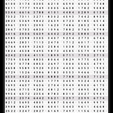
6
1
0
0
0
3
1
7
4
2
0
3
0
5
5
6
2
1
0
1
6
5
9
0
9
6
0
6
2
8
7
7
4
8
3
9
0
1
1
2
7
7
7
7
5
9
9
4
9
4
3
0
0
5
5
6
6
3
8
2
1
7
8
2
1
9
0
8
8
7
5
3
4
4
8
6
6
1
6
7
3
7
8
8
7
4
1
0
1
1
4
4
8
4
3
0
2
8
9
8
0
1
3
8
2
7
3
3
2
5
7
3
1
1
2
3
2
7
1
8
8
3
0
2
2
4
5
9
3
3
7
4
4
2
6
8
9
3
0
3
2
8
2
3
5
5
3
6
9
6
9
8
4
2
6
2
6
3
9
3
0
7
2
3
5
8
1
8
5
4
6
5
1
4
5
0
9
6
1
7
2
9
5
1
6
2
0
9
5
5
1
6
2
0
2
7
4
8
6
5
2
8
5
2
7
9
1
4
8
3
2
8
6
7
4
0
7
0
3
3
6
8
3
0
3
1
0
9
6
6
7
8
8
2
1
0
7
6
0
6
9
7
9
8
8
6
4
1
6
7
2
0
3
6
9
5
6
3
9
3
6
4
4
2
6
2
2
9
2
2
5
8
8
0
8
3
3
9
0
9
6
9
8
5
4
2
3
9
8
8
3
3
0
5
5
3
4
0
7
7
9
2
9
4
4
2
7
7
3
1
6
7
4
6
1
5
4
6
9
6
2
8
3
1
4
7
1
1
3
4
2
4
7
0
7
1
7
1
2
3
6
0
1
7
8
1
5
0
1
1
6
7
6
4
1
0
4
0
9
9
3
2
6
3
9
2
5
8
4
3
1
0
3
8
2
7
8
5
0
5
0
0
0
0
0
1
8
2
4
6
4
5
3
8
2
9
4
9
5
5
9
8
7
3
1
4
5
8
5
4
5
5
7
9
7
8
7
9
8
8
6
2
4
2
6
2
1
0
4
4
4
1
1
9
1
1
8
9
9
9
0
7
1
1
2
7
7
9
3
3
2
7
1
5
6
7
7
5
9
5
5
5
6
8
5
8
8
3
5
8
8
0
6
4
1
3
8
2
9
2
9
7
7
5
3
6
3
0
1
1
1
7
0
7
7
0
7
7
8
6
0
8
5
3
8
2
6
9
7
7
1
0
0
0
0
5
5
6
5
2
4
7
9
1
1
4
6
5
8
4
9
5
8
9
8
5
9
2
0
2
9
2
3
0
3
4
4
3
0
3
6
3
5
3
8
1
9
0
3
3
5
7
2
9
2
1
5
2
6
8
4
3
8
6
5
8
1
8
3
2
0
5
5
3
8
9
4
6
6
3
7
5
5
6
2
6
5
3
0
3
4
4
2
2
4
3
8
4
0
4
6
8
8
0
8
7
7
8
8
7
3
4
6
3
9
7
1
2
0
2
3
2
4
4
8
3
9
2
4
6
7
2
6
3
9
1
7
7
9
7
3
4
5
9
5
9
3
2
4
6
3
3
5
4
9
1
6
9
3
3
4
6
3
7
1
9
6
3
6
9
2
7
0
4
4
3
9
4
9
4
8
9
0
0
0
6
1
7
5
3
1
2
6
6
3
0
7
1
5
6
9
2
8
3
2
4
8
1
2
3
9
9
4
7
2
4
8
9
5
5
8
5
7
8
6
9
9
5
4
9
6
5
7
2
9
2
3
5
4
9
8
7
8
3
2
8
3
1
0
1
2
0
2
7
9
5
9
4
1
5
6
2
0
2
2
2
3
7
4
2
6
4
4
2
6
9
6
2
1
3
3
2
9
7
7
2
3
9
9
9
6
7
7
6
4
8
2
1
2
3
5
6
9
5
5
4
8
0
1
1
8
4
8
7
6
5
6
4
4
8
1
6
4
9
4
9
9
7
9
7
3
9
0
8
8
8
6
2
9
2
4
6
6
8
5
6
0
4
1
5
5
4
4
3
7
9
6
1
1
2
4
6
6
8
5
2
5
2
2
4
3
2
4
7
2
2
8
2
7
9
6
1
6
9
6
7
4
9
7
7
1
1
5
6
2
9
2
0
0
0