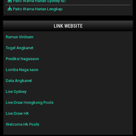
Paito Warna Harian Sydney 6D
Paito Warna Harian Lengkap
LINK WEBSITE
Rumus Virdsam
Togel Angkanet
Prediksi Nagasaon
Lomba Naga saon
Data Angkanet
Live Sydney
Live Draw Hongkong Pools
Live Draw HK
Welcome Hk Pools