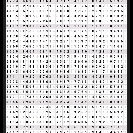
1
7
7
4
2
4
6
9
0
9
1
8
6
4
1
4
7
1
7
8
3
3
7
7
5
8
8
3
1
4
5
3
9
7
7
8
9
0
2
2
2
7
0
4
4
7
0
7
9
7
7
5
2
6
8
4
5
2
6
8
8
6
0
7
7
5
3
4
6
1
4
3
8
4
3
6
7
2
9
2
8
0
7
1
8
3
8
0
0
0
7
7
2
1
3
2
9
9
9
9
2
2
9
6
6
1
1
3
5
8
5
0
9
6
6
1
9
3
6
9
6
8
3
4
7
3
2
8
4
3
6
7
2
1
3
8
8
8
2
1
9
1
8
7
6
6
7
2
2
4
7
2
6
8
5
2
0
6
7
4
2
7
9
9
9
8
8
0
5
5
9
6
0
2
2
3
1
9
7
7
2
3
0
9
9
7
4
5
2
7
6
5
1
6
7
1
8
7
8
6
1
9
7
0
7
0
7
1
9
1
9
3
8
5
4
8
1
6
5
2
0
0
3
1
4
4
6
8
7
6
6
3
7
5
3
8
7
1
0
1
3
4
9
8
8
8
1
7
0
7
7
4
7
4
2
4
7
9
2
2
0
8
7
0
7
4
6
5
2
7
1
6
4
9
4
3
8
7
8
6
2
4
2
4
6
4
4
1
2
3
4
4
1
1
2
3
2
5
1
6
7
3
3
7
1
8
8
9
2
2
9
8
5
6
2
0
5
6
0
6
7
6
5
0
5
3
5
7
1
8
9
9
2
9
2
1
0
9
7
7
9
2
4
7
2
1
1
6
9
6
5
0
5
0
5
9
4
6
1
7
0
9
1
8
9
4
0
6
2
8
2
8
4
6
1
7
4
2
9
2
2
4
2
1
3
4
8
0
4
4
2
6
0
4
4
9
9
0
7
7
7
3
4
3
7
5
4
7
5
3
4
5
5
0
5
8
0
9
9
9
2
1
6
6
3
9
1
8
8
7
7
4
2
9
2
6
3
6
1
7
2
6
0
6
6
3
5
2
5
7
0
7
1
1
2
1
2
1
0
1
7
1
5
8
4
1
8
3
6
9
8
7
5
5
1
7
9
6
6
3
0
2
9
2
2
1
8
4
2
6
8
8
4
3
7
6
4
0
0
0
2
0
6
8
5
5
9
3
6
9
1
6
8
3
2
9
1
1
7
8
8
6
4
3
7
3
4
1
1
2
8
9
3
0
3
5
7
6
3
9
7
0
1
3
4
2
9
4
6
1
4
7
2
3
5
0
3
4
0
4
7
7
0
3
3
4
6
3
3
6
8
8
6
8
5
9
9
8
7
6
7
7
1
3
4
4
1
4
0
4
0
4
2
2
4
9
5
4
9
4
5
5
0
3
3
8
1
4
2
6
0
8
3
3
6
9
5
3
2
5
8
2
4
8
3
5
5
8
3
2
8
3
4
5
9
3
6
7
8
6
6
1
0
4
4
1
3
4
2
6
6
7
6
4
1
1
4
3
8
2
0
3
3
2
5
5
9
0
1
1
1
7
3
3
6
8
2
6
8
5
5
2
6
0
6
9
4
8
9
8
4
6
5
4
9
2
1
0
8
8
5
6
4
5
9
0
9
5
8
4
0
8
9
6
6
3
2
7
3
1
7
5
3
9
3
9
3
3
1
4
0
8
8
5
4
6
8
1
5
6
7
6
1
1
2
2
0
4
6
1
3
7
8
0
8
8
6
0
0
0
5
6
7
1
8
3
6
1
0
1
6
4
4
9
4
2
1
3
0
3
6
3
9
5
5
3
1
8
6
5
9
2
6
7
4
1
1
1
3
4
5
4
9
2
2
3
6
6
8
5
1
5
5
9
5
4
1
7
8
6
4
2
3
3
6
4
9
1
9
1
0
1
2
6
8
0
3
2
9
2
6
1
9
4
4
3
0
2
1
3
3
9
0
3
3
7
1
0
2
2
0
4
0
6
6
5
0
9
2
2
1
1
4
8
3
5
4
3
0
3
7
2
1
0
1
1
8
0
3
3
1
5
6
3
9
6
5
9
0
9
9
0
0
4
4
7
0
7
5
3
7
0
1
7
8
8
1
7
0
7
6
3
5
7
3
2
9
7
1
8
1
1
6
5
2
9
1
4
3
7
4
4
2
1
3