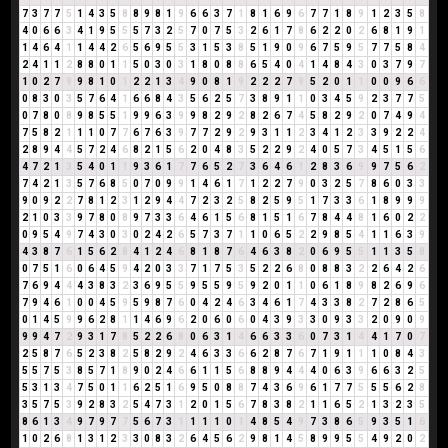
7
3
7
7
5
1
4
3
5
8
8
9
8
1
9
6
6
3
7
1
8
1
6
9
6
7
7
1
8
9
1
2
3
5
8
4
0
6
6
3
4
1
9
5
5
5
7
3
2
5
7
0
7
5
3
2
6
1
7
8
6
2
2
0
2
6
8
1
9
1
1
4
6
4
1
1
4
4
2
6
5
6
9
5
5
3
1
5
3
8
5
1
9
0
9
6
7
5
9
5
7
7
5
8
4
2
4
1
1
2
8
8
0
1
1
5
0
3
0
3
1
8
0
8
8
6
5
4
0
4
1
4
8
4
3
0
3
7
9
7
1
0
2
7
9
9
8
1
0
1
2
2
1
3
4
9
0
8
1
9
2
2
2
7
9
5
2
0
1
1
0
0
9
6
6
0
8
3
0
3
5
7
6
4
1
6
6
8
4
3
5
6
2
5
7
3
8
9
1
1
0
3
4
5
9
2
3
7
7
5
0
7
8
0
8
9
8
5
5
1
9
9
6
3
9
9
8
2
9
2
8
2
6
7
4
5
8
2
9
2
0
7
4
9
4
7
5
8
2
1
1
1
0
7
7
6
7
6
3
9
7
7
2
9
2
9
3
1
1
2
3
4
1
2
3
3
9
2
2
4
2
8
9
4
4
5
7
2
4
6
8
2
1
5
6
2
0
4
8
3
5
2
2
9
2
4
0
5
7
3
4
5
1
5
6
4
7
2
1
3
5
4
0
1
1
9
3
6
1
7
7
6
5
2
7
3
6
4
6
1
2
8
3
6
9
9
7
5
6
2
7
4
2
1
3
5
7
6
8
5
0
7
0
9
9
1
4
6
1
7
1
2
2
7
9
0
3
2
5
7
8
6
0
3
3
9
0
9
2
2
7
8
1
2
3
1
2
9
4
4
7
2
3
2
5
8
2
5
9
5
1
7
3
3
6
1
8
9
9
9
2
1
0
3
3
9
7
8
0
8
9
7
3
3
6
4
6
1
5
6
8
1
5
1
6
7
8
4
4
8
1
6
0
2
2
0
9
5
4
9
7
4
3
0
3
0
2
4
2
6
5
7
3
7
1
1
0
6
5
2
2
9
8
5
4
1
1
6
3
9
4
3
8
7
6
1
5
6
2
8
4
1
2
4
6
8
1
8
7
6
4
6
3
8
2
0
6
9
5
5
1
1
3
5
8
0
7
5
1
6
0
6
4
5
9
4
2
0
3
3
7
1
7
5
3
5
2
2
6
8
0
8
8
3
2
2
6
4
2
6
7
6
9
4
4
4
3
8
3
2
3
6
9
5
5
9
5
5
9
5
9
2
0
1
1
0
6
1
8
9
8
2
6
9
6
7
9
4
6
1
0
0
4
5
9
5
9
8
7
6
0
4
2
4
6
3
4
6
1
7
4
3
3
8
2
7
2
8
6
5
0
1
4
5
9
9
6
2
8
1
1
4
6
9
6
2
0
6
0
6
0
4
3
9
3
3
0
9
3
3
2
0
9
0
9
9
9
4
7
2
9
3
1
7
8
5
2
2
6
8
0
6
3
1
4
6
6
3
3
6
0
7
3
1
4
4
1
7
0
7
2
5
8
7
6
5
2
3
8
2
5
8
2
9
2
4
6
3
3
6
6
2
8
7
6
7
1
9
1
1
1
0
8
4
3
5
5
7
5
3
8
5
7
1
8
9
0
2
4
6
6
1
1
5
6
8
8
9
4
4
4
0
6
3
9
6
6
3
2
5
5
3
1
3
4
7
5
0
1
1
6
2
5
1
6
9
5
0
8
8
7
4
3
6
9
6
1
7
7
5
5
5
6
2
8
3
5
7
5
3
9
2
8
3
2
5
4
7
3
1
2
0
1
5
6
7
8
3
8
2
1
1
6
5
2
1
3
2
3
5
8
6
1
3
4
9
7
9
7
7
5
6
7
3
1
1
1
1
0
1
4
8
5
4
9
7
3
8
6
5
9
3
5
1
6
1
0
2
6
8
1
3
1
2
3
3
0
8
3
2
6
4
5
6
2
9
8
1
4
5
8
9
9
5
5
4
9
2
0
2