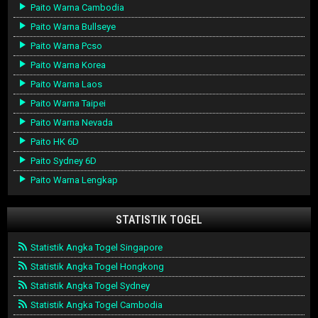
Paito Warna Cambodia
Paito Warna Bullseye
Paito Warna Pcso
Paito Warna Korea
Paito Warna Laos
Paito Warna Taipei
Paito Warna Nevada
Paito HK 6D
Paito Sydney 6D
Paito Warna Lengkap
STATISTIK TOGEL
Statistik Angka Togel Singapore
Statistik Angka Togel Hongkong
Statistik Angka Togel Sydney
Statistik Angka Togel Cambodia