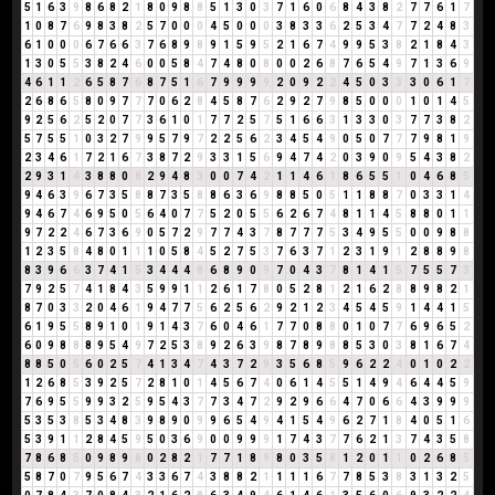
5
1
6
3
9
8
6
8
2
1
8
0
9
8
8
5
1
3
0
3
7
1
6
0
6
8
4
3
8
2
7
7
6
1
7
1
0
8
7
6
9
8
3
8
2
5
7
0
0
0
4
5
0
0
0
3
8
3
3
6
2
5
3
4
7
7
2
4
8
3
6
1
0
0
0
6
7
6
6
3
7
6
8
9
8
9
1
5
9
5
2
1
6
7
4
9
9
5
3
8
2
1
8
4
3
1
3
0
5
5
3
8
2
4
6
0
0
5
8
4
7
4
8
0
8
0
0
2
6
8
7
6
5
4
9
7
1
3
6
9
4
6
1
1
2
6
5
8
7
6
8
7
5
1
6
7
9
9
9
9
2
0
9
2
2
4
5
0
3
3
3
0
6
1
7
2
6
8
6
5
8
0
9
7
7
7
0
6
2
8
4
5
8
7
6
2
9
2
7
9
8
5
0
0
0
1
0
1
4
5
9
2
5
6
2
5
2
0
7
7
3
6
1
0
1
7
7
2
5
7
5
1
6
6
3
1
3
3
0
3
7
7
3
8
2
5
7
5
5
1
0
3
2
7
9
9
5
7
9
7
2
2
5
6
2
3
4
5
4
9
0
5
0
7
7
7
9
8
1
9
2
3
4
6
1
7
2
1
6
7
3
8
7
2
9
3
3
1
5
6
9
4
7
4
2
0
3
9
0
9
5
4
3
8
2
2
9
3
1
4
3
8
8
0
8
2
9
4
8
3
0
0
7
4
2
1
1
4
6
1
8
6
5
5
1
0
4
6
8
5
9
4
6
3
9
6
7
3
5
8
8
7
3
5
8
8
6
3
6
9
8
8
5
0
5
1
1
8
8
7
0
3
3
1
4
9
4
6
7
4
6
9
5
0
5
6
4
0
7
7
5
2
0
5
5
6
2
6
7
4
8
1
1
4
5
8
8
0
1
1
9
7
2
2
4
6
7
3
6
9
0
5
7
2
9
7
7
4
3
7
8
7
7
7
5
3
4
9
5
5
0
0
9
8
8
1
2
3
5
8
4
8
0
1
1
1
0
5
8
4
5
2
7
5
3
7
6
3
7
1
2
3
1
9
1
2
8
8
9
8
8
3
9
6
6
3
7
4
1
5
3
4
4
4
8
6
8
9
0
9
7
0
4
3
7
8
1
4
1
5
7
5
5
7
3
7
9
2
5
7
4
1
8
4
3
5
9
9
1
1
2
6
1
7
8
0
5
2
8
1
2
1
6
2
8
8
9
8
2
1
8
7
0
3
3
2
0
4
6
1
9
4
7
7
5
6
2
5
6
2
9
2
1
2
3
4
5
4
5
9
1
4
4
1
5
6
1
9
5
5
8
9
1
0
1
9
1
4
3
7
6
0
4
6
1
7
7
0
8
8
0
1
0
7
7
6
9
6
5
2
6
0
9
8
8
8
9
5
4
9
7
2
5
3
8
9
2
6
3
9
8
7
8
9
8
8
5
3
0
3
8
1
6
7
4
8
8
5
0
5
6
0
2
5
7
4
1
3
4
7
4
3
7
2
9
3
5
6
8
5
9
6
2
2
4
0
1
0
2
2
1
2
6
8
5
3
9
2
5
7
2
8
1
0
1
4
5
6
7
4
0
6
1
4
5
5
1
4
9
4
6
4
4
5
9
7
6
9
5
5
9
9
3
2
5
9
5
4
3
7
7
3
4
7
2
9
2
9
6
6
4
7
0
6
6
4
3
9
9
9
5
3
5
3
8
5
3
4
8
3
9
8
9
0
9
9
6
5
4
9
4
1
5
4
9
6
2
7
1
8
4
0
5
1
6
5
3
9
1
1
2
8
4
5
9
5
0
3
6
9
0
0
9
9
9
1
7
4
3
7
7
6
2
1
3
7
4
3
5
8
7
8
6
8
5
0
9
8
9
8
0
2
8
2
1
7
7
1
8
9
8
0
3
5
8
1
2
0
1
1
0
2
6
8
5
5
8
7
0
7
9
5
6
7
4
3
3
6
7
4
3
8
8
2
1
1
1
1
6
7
7
8
5
3
8
3
1
3
2
5