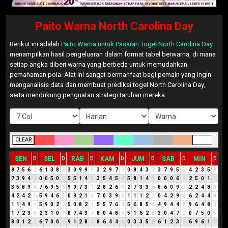
Paito Warna North Carolina Day
Berikut ini adalah
Paito Warna untuk Pasaran Togel North Carolina Day
menampilkan hasil pengeluaran dalam format tabel berwarna, di mana
setiap angka diberi warna yang berbeda untuk memudahkan
pemahaman pola. Alat ini sangat bermanfaat bagi pemain yang ingin
menganalisis data dan membuat prediksi togel North Carolina Day,
serta mendukung penguatan strategi taruhan mereka.
CLEAR
SEN
SEL
RAB
KAM
JUM
SAB
MIN
D
D
D
D
D
D
D
8
7
5
6
2
6
1
3
8
2
3
0
9
9
9
3
2
9
7
7
0
8
4
3
7
3
7
9
5
5
4
2
3
5
8
7
3
9
4
4
0
0
5
0
5
5
5
1
4
5
3
5
4
5
9
5
8
1
4
5
0
0
0
6
6
2
5
0
1
1
3
5
8
9
8
7
6
9
5
5
9
9
7
3
1
2
8
2
6
8
2
7
3
3
6
8
6
0
9
9
2
2
4
8
3
4
2
4
2
6
5
9
4
6
1
0
9
2
1
3
7
0
3
9
3
1
1
1
2
3
0
4
2
9
2
6
2
4
4
8
1
1
4
9
4
5
9
0
2
2
5
0
8
2
1
5
5
7
6
4
5
6
8
5
4
4
9
4
4
8
9
6
4
8
3
1
7
2
3
5
2
3
1
0
1
8
7
4
3
7
8
0
4
8
3
5
1
6
2
8
3
0
4
7
2
0
7
5
0
5
8
0
1
2
3
6
7
0
0
0
9
1
2
8
1
8
6
4
4
8
0
3
3
5
8
6
1
2
3
5
6
9
6
1
7