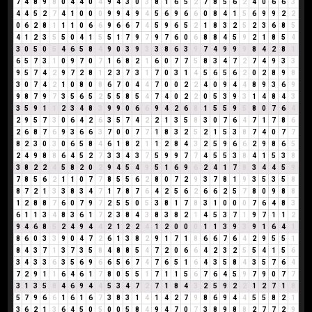
7
4
8
9
8
0
4
4
0
4
9
4
3
0
3
8
1
6
5
2
7
8
5
6
2
4
0
6
6
3
4
4
5
2
7
4
1
0
0
0
9
9
4
9
4
5
6
9
6
6
0
8
4
1
5
6
9
9
2
2
0
6
2
8
1
1
1
0
6
6
9
6
6
7
4
5
9
6
5
2
1
8
3
2
5
2
3
6
8
5
4
1
2
3
5
5
0
4
1
5
5
1
7
9
7
9
7
6
0
6
8
8
4
5
9
2
1
8
5
4
3
0
5
0
5
4
6
5
8
4
9
0
3
9
3
3
8
6
3
9
7
4
9
9
9
8
4
2
8
1
6
5
7
3
1
0
9
7
0
7
1
6
8
2
1
6
0
7
7
5
8
3
4
7
2
7
4
9
3
3
9
5
7
4
2
9
7
2
8
1
2
3
7
3
1
7
0
3
1
4
5
6
5
6
2
0
2
8
9
8
3
0
7
4
2
1
0
8
0
8
6
7
0
4
4
7
0
0
2
2
4
0
9
4
4
8
9
3
6
9
9
8
7
9
7
3
5
6
5
2
5
5
8
5
4
7
4
0
2
2
0
5
3
9
3
1
4
8
4
3
3
5
9
1
1
2
3
4
8
3
9
9
0
6
6
9
4
2
6
8
1
5
5
9
5
8
0
7
6
4
2
9
5
7
3
0
6
4
2
6
3
5
7
4
2
2
1
3
5
8
3
0
7
6
4
7
1
7
8
6
2
6
8
7
6
9
3
6
6
3
7
0
0
7
7
1
8
3
2
5
2
1
5
3
8
7
4
0
7
7
8
2
3
0
3
0
6
5
8
4
6
1
8
2
1
1
2
8
4
3
2
5
9
6
6
2
9
8
6
5
2
4
9
8
8
6
4
5
2
7
3
3
4
3
7
5
9
9
7
7
4
5
5
3
8
4
1
5
3
8
3
8
2
2
4
5
8
2
0
2
9
4
5
4
9
5
1
6
9
6
2
4
1
7
8
3
4
4
5
9
7
8
5
6
2
1
1
0
7
7
8
5
5
6
2
8
0
7
2
9
3
7
8
1
9
3
5
3
5
8
8
7
2
1
3
3
8
3
4
7
1
7
8
7
6
4
2
5
6
2
6
6
2
5
7
8
0
9
8
8
1
2
8
8
7
6
0
7
9
7
2
5
5
0
5
3
8
1
7
8
3
1
0
0
0
7
6
4
8
3
6
1
1
3
4
8
3
6
1
7
2
3
8
4
3
8
3
8
2
1
4
5
3
7
1
9
7
1
1
2
9
4
6
8
5
2
4
9
4
4
2
1
2
2
4
1
2
0
0
0
1
1
3
9
3
9
1
6
4
1
8
6
0
3
3
9
0
4
7
2
6
1
3
8
2
9
1
7
1
8
6
6
7
6
4
2
9
5
5
1
8
4
3
7
1
3
7
3
5
8
4
8
8
5
4
7
2
0
6
6
4
2
3
2
5
5
4
1
5
6
3
4
3
3
6
3
5
6
9
6
6
5
6
7
4
7
6
5
1
6
4
3
5
8
4
3
5
7
6
4
7
2
9
1
1
6
4
6
1
7
8
0
5
5
1
7
1
1
5
6
7
6
4
5
9
7
9
0
7
7
3
1
3
5
8
4
6
9
4
4
5
3
4
7
2
7
1
8
4
3
2
5
9
2
2
1
2
7
1
8
5
7
9
6
6
1
6
1
6
7
3
8
3
1
4
1
4
2
7
9
8
6
9
4
4
5
5
8
2
1
3
6
2
1
3
6
4
5
0
5
0
0
5
8
4
9
4
7
0
7
3
8
9
8
8
2
7
7
2
9