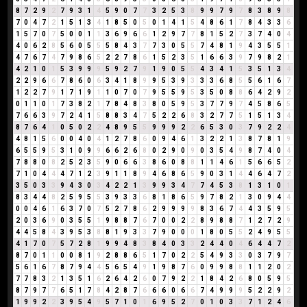
8
7
2
9
2
7
9
3
1
4
5
9
0
7
7
3
2
5
3
8
9
9
7
9
7
8
3
8
9
8
7
0
4
7
2
1
5
1
3
4
1
8
5
0
5
0
1
4
1
5
4
8
6
1
7
8
4
3
3
6
1
5
7
0
7
5
0
0
1
1
3
6
9
6
6
1
2
9
7
7
8
1
5
2
7
3
7
4
0
4
4
0
6
2
8
5
6
0
5
5
5
8
4
3
7
7
3
0
5
5
7
4
8
1
9
4
3
5
5
1
4
7
6
7
4
7
9
8
6
5
2
2
7
8
6
1
5
2
3
5
1
6
6
3
9
7
9
8
2
1
4
2
1
0
1
5
3
9
9
9
5
9
2
7
9
1
9
0
5
5
4
3
4
1
5
3
5
1
3
4
2
2
9
6
6
7
8
6
0
6
3
4
1
8
9
9
5
3
9
3
3
3
6
8
5
5
6
1
6
7
1
2
2
7
9
1
7
1
9
1
1
0
7
0
7
9
5
5
9
5
3
5
0
8
8
6
4
2
9
2
0
1
1
0
1
7
3
8
2
1
7
8
4
8
3
8
0
5
9
5
3
7
7
9
7
4
5
8
6
5
7
6
6
3
9
7
2
4
1
5
8
8
3
4
7
5
2
2
6
8
3
2
7
7
5
1
5
1
3
4
8
7
6
4
1
0
5
0
2
2
4
8
9
5
5
9
9
9
2
2
6
5
3
0
3
7
9
2
2
4
4
8
1
5
6
0
0
4
0
4
1
2
7
8
6
0
9
4
6
1
3
2
2
1
3
8
7
8
1
9
6
5
5
9
5
3
1
0
9
9
6
6
2
6
8
0
2
9
0
9
0
3
5
4
9
8
7
4
0
4
7
8
8
0
8
2
5
2
3
5
9
0
6
6
3
8
6
0
8
8
1
1
4
6
1
5
6
6
5
2
7
1
0
4
4
4
7
1
2
3
9
1
1
8
9
4
6
8
6
5
9
0
3
1
4
4
6
4
7
2
3
5
0
3
3
9
4
3
0
3
4
2
2
1
3
9
9
3
4
7
7
4
5
3
8
1
3
1
0
1
8
3
4
4
8
2
5
9
5
5
3
9
3
3
6
8
1
8
6
5
9
7
8
2
1
3
0
9
4
4
0
0
4
6
1
6
3
7
0
7
5
2
7
8
6
2
9
9
9
9
8
3
6
7
4
4
3
5
9
5
2
0
3
6
9
0
3
5
5
1
9
8
8
7
6
7
0
0
2
2
8
9
8
8
7
1
2
7
2
9
4
4
5
8
4
3
9
5
3
8
8
1
9
3
3
7
9
0
0
0
1
8
0
5
5
2
4
9
5
5
4
1
7
0
7
5
7
2
8
1
9
9
4
8
3
8
4
0
3
3
2
4
4
0
4
6
4
4
7
2
8
7
0
1
1
0
0
8
1
9
2
8
8
6
5
1
7
0
2
2
5
4
9
3
3
0
3
7
9
7
5
6
1
6
7
8
7
9
4
4
5
6
5
4
9
1
9
8
7
6
0
9
9
8
8
1
1
2
0
2
7
7
8
3
2
1
3
5
1
6
2
6
4
2
6
0
7
9
2
2
1
8
4
2
6
8
0
5
9
5
8
7
9
7
7
6
5
1
7
8
4
2
8
7
6
6
6
0
6
6
7
4
9
9
9
5
2
2
9
2
1
9
9
2
2
3
9
5
4
9
5
7
1
0
1
6
9
5
2
7
0
1
0
3
3
7
1
2
4
6