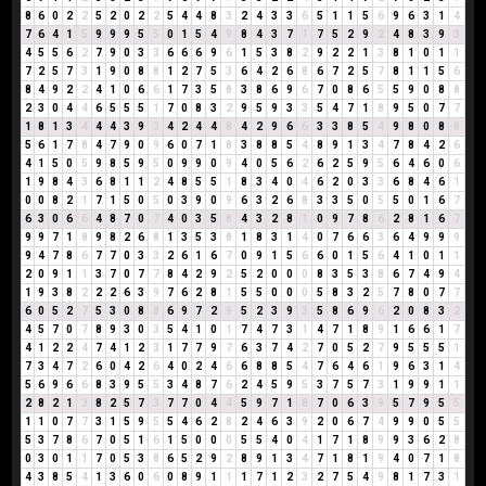
8
6
0
2
2
5
2
0
2
2
5
4
4
8
3
2
4
3
3
6
5
1
1
5
6
9
6
3
1
4
7
6
4
1
5
9
9
9
5
5
0
1
5
4
9
8
4
3
7
1
7
5
2
9
2
4
8
3
9
3
4
5
5
6
2
7
9
0
3
3
6
6
6
9
6
1
5
3
8
2
9
2
2
1
3
8
1
0
1
1
7
2
5
7
3
1
9
0
8
8
1
2
7
5
3
6
4
2
6
8
6
7
2
5
7
8
1
1
5
6
8
4
9
2
2
4
1
0
6
6
1
7
3
5
8
3
8
6
9
6
7
0
8
6
5
5
9
0
8
8
2
3
0
4
4
6
5
5
5
1
7
0
8
3
2
9
5
9
3
3
5
4
7
1
8
9
5
0
7
7
1
8
1
3
4
4
4
3
9
3
4
2
4
4
8
4
2
9
6
6
3
3
8
5
4
9
8
0
8
8
5
6
1
7
8
4
7
9
0
9
6
0
7
1
8
3
8
8
5
4
8
9
1
3
4
7
8
4
2
6
4
1
5
0
5
9
8
5
9
5
0
9
9
0
9
4
0
5
6
2
6
2
5
9
5
6
4
6
0
6
1
9
8
4
3
6
8
1
1
2
4
8
5
5
1
8
3
4
0
4
6
2
0
3
3
6
8
4
6
1
0
0
8
2
1
7
1
5
0
5
0
3
9
0
9
6
3
2
6
8
3
3
5
0
5
5
0
1
6
7
6
3
0
6
6
4
8
7
0
7
4
0
3
5
8
4
3
2
8
1
0
9
7
8
6
2
8
1
6
7
9
9
7
1
8
9
8
2
6
8
1
3
5
3
8
1
8
3
1
4
0
7
6
6
3
6
4
9
9
9
9
4
7
8
6
7
7
0
3
3
2
6
1
6
7
0
9
1
5
6
6
0
1
5
6
4
1
0
1
1
2
0
9
1
1
3
7
0
7
7
8
4
2
9
2
5
2
0
0
0
8
3
5
3
8
6
7
4
9
4
1
9
3
8
2
2
2
6
3
9
7
6
2
8
1
5
5
0
0
0
5
8
3
2
5
7
8
0
7
7
6
0
5
2
7
5
3
0
8
8
6
9
7
2
9
5
2
3
9
3
5
8
6
9
6
2
0
8
3
2
4
5
7
0
7
8
9
3
0
3
5
4
1
0
1
7
4
7
3
1
4
7
1
8
9
1
6
6
1
7
4
1
2
2
4
7
4
1
2
3
1
7
7
9
7
6
3
7
4
2
7
0
5
2
7
9
5
5
5
1
7
3
4
7
2
6
0
4
2
6
4
0
2
4
6
6
8
8
5
4
7
6
4
6
1
9
6
3
1
4
5
6
9
6
6
8
3
9
5
5
3
4
8
7
6
2
4
5
9
5
3
7
5
7
3
1
9
9
1
1
2
8
2
1
3
8
2
5
7
3
7
7
0
4
4
5
9
7
1
8
7
0
6
3
9
5
7
9
5
5
1
1
0
7
7
3
1
5
9
5
5
4
6
2
8
2
4
6
3
9
2
0
6
7
4
9
9
0
5
5
5
3
7
8
6
7
0
5
1
6
1
5
0
0
0
5
5
4
0
4
1
7
1
8
9
9
3
6
2
8
0
3
0
1
1
7
0
5
3
8
6
5
2
9
2
8
9
1
3
4
7
1
8
1
9
4
0
7
1
8
4
3
8
5
4
1
3
6
0
6
0
8
9
1
1
1
7
1
2
3
2
7
5
4
9
8
1
7
3
1