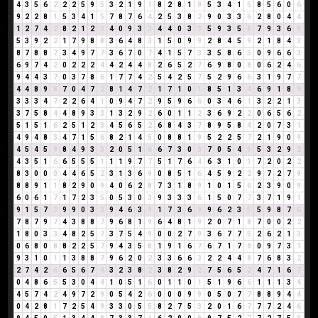
4
3
5
6
2
2
2
5
9
5
3
2
1
9
1
8
2
8
1
9
5
3
4
1
5
8
5
6
0
6
9
2
2
8
1
5
3
4
1
5
7
8
7
6
4
2
5
3
8
2
9
0
3
3
6
2
8
0
4
4
1
2
7
4
2
8
2
1
2
3
4
0
9
3
3
4
4
0
3
3
5
9
3
5
8
7
9
3
6
9
5
3
9
2
2
1
7
9
8
8
3
6
4
8
3
1
5
0
9
9
2
8
4
5
9
2
1
8
4
3
8
7
8
8
7
3
4
9
7
7
3
6
7
0
7
4
1
5
7
3
3
5
8
6
5
0
9
6
6
3
6
9
7
4
2
0
2
2
2
4
4
2
4
4
8
2
6
5
2
7
6
9
8
0
8
0
6
2
4
6
9
4
4
3
7
0
3
7
8
6
1
7
7
4
2
5
4
2
5
7
5
2
9
6
6
3
1
9
7
7
4
4
8
9
8
7
0
4
7
2
8
1
4
7
2
1
7
1
0
1
8
5
1
3
4
6
9
1
8
9
3
3
3
4
7
2
2
6
4
1
0
9
4
7
2
9
5
9
6
6
0
3
4
6
1
3
2
2
1
3
3
7
5
8
4
4
8
9
3
3
1
3
2
9
2
6
0
1
1
2
3
6
9
2
2
0
6
5
6
2
5
1
5
1
6
2
5
1
2
3
4
5
6
5
2
6
8
4
3
7
8
9
5
8
4
2
0
7
3
1
4
9
4
8
3
4
7
1
5
6
8
2
1
4
5
0
8
8
1
9
5
2
2
5
7
2
1
9
0
9
4
5
4
5
9
8
4
9
3
3
2
0
5
1
6
6
7
3
0
3
7
0
5
4
9
5
3
2
9
2
4
3
5
1
6
6
5
5
5
1
1
1
9
7
7
5
1
7
6
4
6
3
1
0
1
7
2
0
2
2
8
3
0
0
0
4
4
6
5
2
3
1
3
6
9
0
8
5
1
6
4
5
9
2
2
9
7
2
7
9
8
8
9
1
1
8
2
9
0
9
4
0
6
2
8
7
3
1
8
9
1
0
1
5
6
2
3
9
0
9
6
0
6
1
7
1
7
2
3
5
0
5
3
0
3
9
3
3
3
6
1
5
0
7
7
3
7
1
9
1
9
1
5
7
3
9
9
0
3
3
9
4
6
3
9
1
7
3
6
9
9
6
2
3
5
5
9
8
7
6
7
8
7
9
7
4
3
8
8
7
9
6
8
1
9
6
4
8
1
9
2
0
7
1
8
7
0
0
2
2
1
8
0
3
3
4
8
2
5
7
3
7
5
4
9
0
0
2
7
9
3
6
7
7
5
2
6
2
1
3
0
6
8
0
8
8
2
2
5
7
9
4
3
5
8
1
9
1
6
7
6
7
1
7
8
0
9
7
3
1
9
3
1
0
1
1
3
8
8
7
9
6
2
0
2
3
3
6
6
3
2
2
4
4
8
7
6
8
3
2
2
7
4
2
6
6
5
6
7
4
3
2
3
8
2
3
8
2
9
2
7
5
6
5
2
4
7
1
6
7
0
4
8
6
5
5
3
0
4
4
1
0
5
1
6
0
1
1
0
1
5
1
9
6
6
1
1
1
3
4
4
5
7
4
2
4
9
7
2
9
0
5
4
2
6
0
0
0
9
9
0
5
0
7
7
8
8
9
4
4
0
4
2
8
1
7
2
5
4
9
3
3
0
5
5
8
2
7
5
3
2
0
1
6
7
7
7
2
4
6