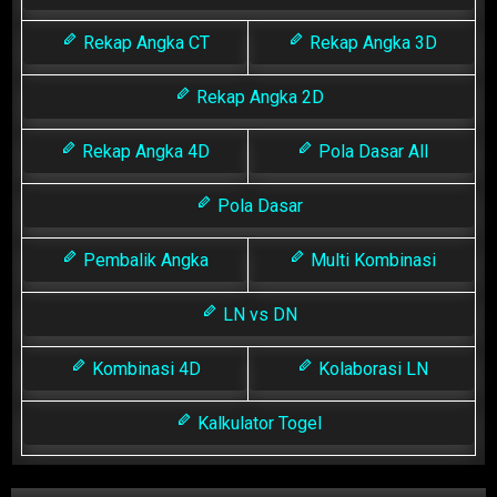
Rekap Angka CT
Rekap Angka 3D
Rekap Angka 2D
Rekap Angka 4D
Pola Dasar All
Pola Dasar
Pembalik Angka
Multi Kombinasi
LN vs DN
Kombinasi 4D
Kolaborasi LN
Kalkulator Togel