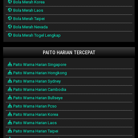
Bola Merah Korea
Bola Merah Laos
Bola Merah Taipei
Bola Merah Nevada
Bola Merah Togel Lengkap
PAITO HARIAN TERCEPAT
Paito Warna Harian Singapore
Paito Warna Harian Hongkong
Paito Warna Harian Sydney
Paito Warna Harian Cambodia
Paito Warna Harian Bullseye
Paito Warna Harian Pcso
Paito Warna Harian Korea
Paito Warna Harian Laos
Paito Warna Harian Taipei