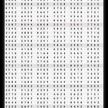
9
4
5
0
5
1
3
4
4
8
7
3
3
7
1
6
2
9
0
9
9
7
5
2
7
7
2
7
5
3
0
9
0
1
1
8
8
3
4
7
2
4
3
7
1
0
1
3
8
2
9
1
9
7
7
4
2
1
5
6
8
7
9
1
1
1
3
1
3
4
7
8
9
2
2
0
7
0
2
2
9
8
5
3
8
2
2
4
5
9
6
4
5
2
7
6
9
2
9
2
5
6
0
7
7
6
0
4
7
2
1
5
9
8
8
0
7
2
1
3
3
9
5
3
8
6
9
9
5
5
0
9
2
6
8
7
2
7
9
7
9
5
6
3
9
3
2
3
0
3
6
0
4
2
6
5
9
7
8
6
1
3
5
3
8
8
4
8
2
1
0
2
1
5
6
4
0
0
0
0
1
0
8
7
6
8
5
9
4
4
6
8
5
8
4
2
3
9
1
1
3
5
0
1
1
7
7
9
5
5
7
2
9
5
5
4
9
4
5
9
3
2
5
1
6
9
8
0
4
4
2
6
4
6
1
3
6
7
6
4
2
1
0
4
4
4
8
8
3
2
8
6
5
1
6
7
4
1
0
1
1
4
6
3
9
9
7
1
6
7
9
4
2
3
5
5
5
0
7
7
7
2
6
2
8
7
5
8
3
2
7
7
0
0
0
7
7
6
0
6
9
2
6
0
6
3
9
9
8
8
1
2
9
1
1
6
2
4
7
2
1
9
7
8
6
9
1
8
5
4
9
1
2
0
2
3
1
5
2
7
0
2
3
2
5
9
8
6
9
6
2
9
8
1
9
8
9
0
0
0
0
2
6
3
9
4
1
6
8
5
7
2
7
4
2
6
2
6
8
5
3
0
5
1
6
3
8
9
9
9
5
1
1
6
7
2
4
0
2
2
9
1
6
6
3
4
3
6
4
1
3
6
6
3
9
4
7
4
3
7
8
4
2
3
5
3
1
7
7
5
4
9
6
8
5
4
4
7
4
2
1
1
0
9
9
4
5
2
5
7
9
6
2
0
2
0
7
6
1
7
2
7
4
6
1
6
4
0
3
3
3
1
3
7
1
3
8
4
9
4
9
7
2
1
3
4
9
5
1
6
7
2
2
7
9
3
2
6
9
6
8
4
0
6
6
4
1
0
2
2
3
5
1
0
1
6
6
9
6
6
4
3
6
5
2
2
4
8
6
5
3
4
7
2
9
6
9
1
0
1
8
7
6
2
8
1
2
7
5
3
8
1
8
5
4
2
4
9
2
2
2
4
1
6
7
7
4
3
3
6
9
5
5
1
6
5
5
6
7
4
9
6
7
2
9
2
5
5
4
9
5
6
7
2
9
4
5
4
8
3
5
6
8
4
3
1
6
8
0
8
3
3
3
9
3
9
3
4
9
4
1
7
9
9
9
2
1
6
8
5
1
0
8
8
7
5
0
4
2
6
5
2
1
4
5
5
5
4
8
3
5
0
8
0
8
9
3
5
5
1
2
0
7
0
7
9
1
3
2
5
2
2
9
5
5
9
7
4
0
4
1
6
4
8
3
9
7
7
8
6
2
7
7
5
3
3
3
8
1
9
8
9
2
1
3
4
6
2
0
2
0
6
2
3
5
3
1
3
1
4
9
3
7
0
7
9
1
6
3
9
6
6
6
6
3
6
0
1
2
3
2
1
8
1
9
2
5
7
7
5
8
0
4
4
8
8
7
8
1
9
2
6
3
1
4
3
5
6
2
8
8
9
9
8
8
0
3
9
2
2
7
2
3
0
3
6
6
9
7
7
1
4
5
3
8
5
7
3
0
3
4
4
9
3
3
8
3
8
5
4