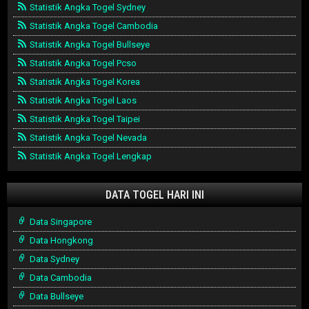
Statistik Angka Togel Sydney
Statistik Angka Togel Cambodia
Statistik Angka Togel Bullseye
Statistik Angka Togel Pcso
Statistik Angka Togel Korea
Statistik Angka Togel Laos
Statistik Angka Togel Taipei
Statistik Angka Togel Nevada
Statistik Angka Togel Lengkap
DATA TOGEL HARI INI
Data Singapore
Data Hongkong
Data Sydney
Data Cambodia
Data Bullseye