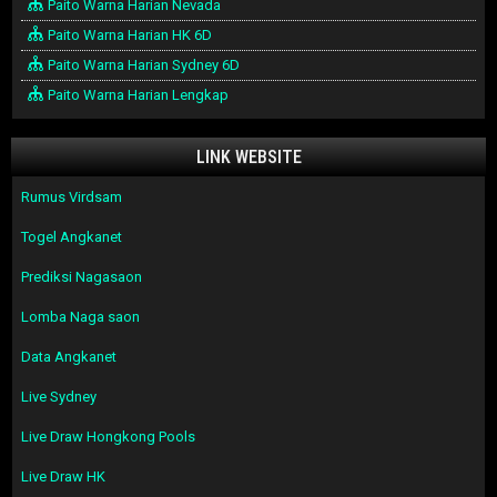
Paito Warna Harian Nevada
Paito Warna Harian HK 6D
Paito Warna Harian Sydney 6D
Paito Warna Harian Lengkap
LINK WEBSITE
Rumus Virdsam
Togel Angkanet
Prediksi Nagasaon
Lomba Naga saon
Data Angkanet
Live Sydney
Live Draw Hongkong Pools
Live Draw HK