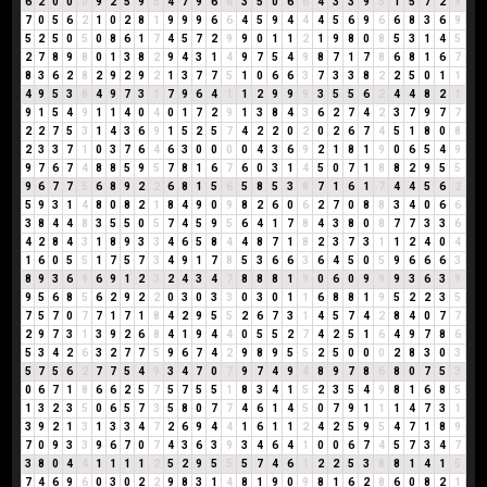
6
2
0
0
0
9
2
5
9
5
4
7
9
6
6
3
5
0
6
6
4
3
3
9
3
1
5
7
2
9
7
0
5
6
2
1
0
2
8
1
9
9
9
6
6
4
5
9
4
4
4
5
6
9
6
6
8
3
6
9
5
2
5
0
5
0
8
6
1
7
4
5
7
2
9
9
0
1
1
2
1
9
8
0
8
5
3
1
4
5
2
7
8
9
8
0
1
3
8
2
9
4
3
1
4
9
7
5
4
9
8
7
1
7
8
6
8
1
6
7
8
3
6
2
8
2
9
2
9
2
1
3
7
7
5
1
0
6
6
3
7
3
3
8
2
2
5
0
1
1
4
9
5
3
8
4
9
7
3
1
7
9
6
4
1
1
2
9
9
9
3
5
5
6
2
4
4
8
2
1
9
1
5
4
9
1
1
4
0
4
0
1
7
2
9
1
3
8
4
3
6
2
7
4
2
3
7
9
7
7
2
2
7
5
3
1
4
3
6
9
1
5
2
5
7
4
2
2
0
2
0
2
6
7
4
5
1
8
0
8
2
3
3
7
1
0
3
7
6
4
6
3
0
0
0
0
4
3
6
9
2
1
8
1
9
0
6
5
4
9
9
7
6
7
4
8
8
5
9
5
7
8
1
6
7
6
0
3
1
4
5
0
7
1
8
8
2
9
5
5
9
6
7
7
5
6
8
9
2
2
6
8
1
5
6
5
8
5
3
8
7
1
6
1
7
4
4
5
6
2
5
9
3
1
4
8
0
8
2
1
8
4
9
0
9
8
2
6
0
6
2
7
0
8
8
3
4
0
6
6
3
8
4
4
8
3
5
5
0
5
7
4
5
9
5
6
4
1
7
8
4
3
8
0
8
7
7
3
3
6
4
2
8
4
3
1
8
9
3
3
4
6
5
8
4
4
8
7
1
8
2
3
7
3
1
1
2
4
0
4
1
6
0
5
5
1
7
5
7
3
4
9
1
7
8
5
3
6
6
3
6
4
5
0
5
9
6
6
6
3
8
9
3
6
9
6
9
1
2
3
2
4
3
4
7
8
8
8
1
9
0
6
0
9
9
9
3
6
3
9
9
5
6
8
5
6
2
9
2
2
0
3
0
3
3
0
3
0
1
1
6
8
8
1
9
5
2
2
3
5
7
5
7
0
7
7
1
7
1
8
4
2
9
5
5
2
6
7
3
1
4
5
7
4
2
8
4
0
7
7
2
9
7
3
1
3
9
2
6
8
4
1
9
4
4
0
5
5
2
7
4
2
5
1
6
4
9
7
8
6
5
3
4
2
6
3
2
7
7
5
9
6
7
4
2
9
8
9
5
5
2
5
0
0
0
2
8
3
0
3
5
7
5
6
2
7
7
5
4
9
3
4
7
0
7
9
7
4
9
4
8
9
7
8
6
8
0
7
5
3
0
6
7
1
8
6
6
2
5
7
5
7
5
5
1
8
3
4
1
5
2
3
5
4
9
8
1
6
8
5
1
3
2
3
5
0
6
5
7
3
5
8
0
7
7
4
6
1
4
5
0
7
9
1
1
1
4
7
3
1
3
9
2
1
3
1
3
3
4
7
2
6
9
4
4
1
6
1
1
2
4
2
5
9
5
4
7
1
8
9
7
0
9
3
3
9
6
7
0
7
4
3
6
3
9
3
4
6
4
1
0
0
6
7
4
5
7
3
4
7
3
8
0
4
4
1
1
1
1
2
5
2
9
5
5
5
7
4
6
1
2
2
5
3
8
8
1
4
1
5
7
4
6
9
6
0
3
0
2
2
9
8
3
1
4
8
1
9
0
9
8
1
6
2
8
6
0
8
2
1