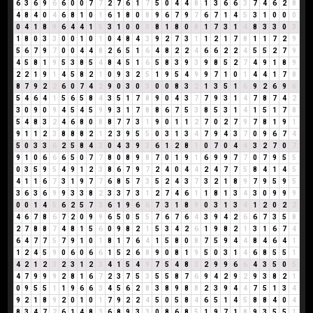
6
3
6
9
6
6
0
0
7
7
2
7
6
1
7
5
0
4
4
8
1
3
6
6
3
7
4
6
2
8
4
8
4
0
4
6
8
1
0
1
6
1
8
0
8
9
6
7
9
7
6
7
1
4
5
3
1
0
0
0
0
4
1
8
9
6
4
4
1
5
3
1
0
0
0
8
1
8
0
8
1
7
3
1
4
8
3
3
0
3
1
8
0
3
3
0
0
1
0
1
0
4
8
4
3
9
2
7
3
1
1
2
1
7
8
1
1
7
2
9
5
6
7
9
7
0
0
4
4
8
2
6
5
1
6
4
8
2
2
4
6
6
2
2
4
5
5
2
7
9
4
5
8
1
9
5
3
8
5
4
8
4
5
1
6
5
8
3
9
3
9
8
5
2
7
4
9
1
8
9
2
2
1
9
1
4
5
8
2
1
0
9
3
2
5
1
9
5
4
9
9
7
1
0
1
4
4
1
7
8
8
7
9
2
2
6
0
7
4
2
9
0
3
0
3
0
0
8
3
2
1
3
5
1
6
9
2
6
9
6
5
4
6
4
1
5
6
5
8
4
3
5
1
7
8
9
0
4
3
7
7
9
3
1
4
7
8
7
4
2
3
0
9
0
9
4
5
4
5
9
9
3
1
7
8
8
6
7
5
3
8
5
3
1
4
1
5
1
7
8
5
4
8
3
2
4
6
8
0
8
8
7
7
3
1
9
0
1
1
2
7
0
2
7
9
7
8
1
9
1
9
1
1
2
3
8
8
8
2
1
2
3
9
5
5
0
3
1
3
4
7
9
4
3
7
0
9
6
7
4
5
0
3
3
6
2
5
8
4
3
0
4
3
9
3
6
1
2
8
1
0
7
0
4
4
3
2
7
0
7
9
1
0
6
6
6
5
0
7
7
8
0
8
9
8
7
0
1
9
1
6
9
9
7
7
0
7
9
5
5
0
3
5
9
5
4
9
1
2
3
8
6
7
9
7
2
4
0
4
4
2
4
7
7
5
8
4
1
4
5
4
1
1
6
7
3
1
9
7
7
6
8
5
7
3
5
2
4
3
7
3
2
1
8
9
7
9
5
9
5
3
6
3
6
9
9
3
3
8
2
3
3
7
3
1
2
7
4
6
1
1
8
1
3
4
3
0
9
9
9
0
0
1
4
5
6
2
5
7
3
6
1
9
6
6
7
3
1
8
9
0
3
1
3
4
1
2
0
2
2
4
6
7
8
6
7
2
0
9
9
6
5
0
5
5
7
6
7
6
4
3
9
4
2
6
6
7
3
5
8
2
7
8
8
7
4
8
1
5
6
0
9
8
2
1
5
3
4
2
6
1
9
8
2
1
3
1
6
7
4
6
4
7
7
5
7
9
1
0
1
8
1
7
6
4
1
5
8
0
8
7
5
9
4
4
8
4
6
4
1
1
2
4
5
9
0
6
0
6
6
1
5
2
6
8
9
0
8
1
9
5
0
3
1
4
6
8
5
5
1
4
2
1
2
3
2
3
1
2
3
4
1
5
4
9
7
5
4
8
3
2
9
9
6
6
4
3
5
0
5
4
7
9
9
9
2
8
1
6
7
2
3
7
5
3
5
5
8
7
6
9
4
2
9
2
9
3
8
2
1
0
9
5
5
1
1
9
6
6
3
4
5
6
2
8
3
8
9
8
8
2
3
9
4
4
7
5
1
3
4
9
2
1
8
9
2
0
1
0
1
7
9
2
2
4
5
0
5
8
4
6
5
1
4
5
8
8
4
0
4
8
3
4
7
2
6
1
4
8
3
6
8
9
3
3
0
8
6
8
5
1
9
7
1
8
9
3
5
5
1