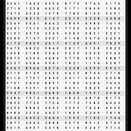
4
3
6
1
7
1
6
4
4
8
6
3
5
6
2
8
7
7
0
7
9
7
6
4
1
5
1
7
0
7
2
7
1
4
5
1
2
3
8
2
6
0
5
2
7
5
1
7
1
8
5
8
0
0
0
1
9
8
0
8
7
4
7
2
9
6
3
2
2
4
1
3
7
8
6
7
7
8
5
4
8
1
0
0
0
3
0
9
1
1
0
6
9
9
9
8
2
1
9
1
5
1
4
7
2
2
5
1
9
1
0
2
2
8
1
2
4
8
6
5
5
3
6
9
6
0
0
6
1
7
8
6
6
2
8
5
8
4
9
4
6
4
8
0
8
7
6
1
4
5
2
0
4
1
5
7
9
1
5
6
5
3
2
4
6
7
7
3
0
3
3
0
6
9
6
7
4
3
5
8
0
1
0
7
7
4
9
7
0
7
2
3
6
9
6
9
0
8
3
2
0
8
3
1
4
5
2
5
1
6
4
5
8
0
8
7
1
4
7
2
2
9
5
1
6
0
1
4
8
3
5
4
7
6
4
5
6
0
4
4
4
1
7
2
9
9
0
5
9
5
2
0
1
7
8
4
1
2
9
2
6
6
9
1
1
7
8
2
9
2
3
6
7
0
7
6
8
2
0
2
9
8
6
0
6
5
8
1
7
8
3
1
5
8
4
2
8
2
2
4
1
4
5
8
4
5
1
8
0
8
3
0
6
2
8
9
3
3
0
3
5
5
3
0
3
2
5
6
2
8
0
8
7
3
1
4
3
0
4
4
4
6
8
6
5
3
7
7
8
6
4
5
1
0
1
5
8
8
7
6
6
3
3
7
1
6
9
8
4
3
9
9
6
1
7
1
8
2
1
3
1
1
9
6
6
9
3
8
7
6
5
2
6
7
4
8
9
6
6
3
8
5
7
6
4
2
2
2
8
1
4
3
9
5
5
5
9
2
1
3
2
1
1
9
1
0
1
2
9
2
0
0
9
0
9
9
6
3
3
6
8
7
4
4
8
3
7
1
8
9
4
1
1
4
5
7
7
5
7
3
0
8
4
5
9
3
4
1
7
8
0
6
3
9
3
0
0
5
8
4
9
7
0
1
1
5
6
9
0
9
8
8
9
7
7
7
1
8
5
4
4
2
8
6
5
7
6
4
0
4
7
1
0
8
8
9
3
9
1
1
0
2
4
5
9
8
3
9
1
1
5
8
2
9
2
4
0
7
8
6
3
9
4
7
2
9
8
3
1
4
3
6
8
3
2
1
8
3
8
2
1
9
9
1
1
2
9
8
0
8
3
2
8
6
5
7
9
7
2
9
8
4
8
6
5
0
8
2
2
4
6
8
7
8
6
8
1
7
3
1
7
8
3
3
6
7
7
2
5
7
7
7
5
4
9
7
7
7
2
9
7
5
8
5
4
6
0
0
3
3
2
2
9
3
3
8
8
8
2
1
4
0
9
3
3
2
0
5
9
5
7
6
2
8
1
0
9
0
5
5
8
9
8
4
3
3
5
3
0
3
4
4
2
7
9
1
8
0
9
9
5
2
0
9
9
7
8
1
8
9
6
3
4
2
6
0
4
0
2
2
3
6
6
4
1
1
9
9
3
3
7
1
0
5
5
1
7
4
6
1
1
8
7
7
5
2
0
6
2
8
2
8
8
8
7
0
0
7
5
3
8
5
1
5
6
4
7
6
0
6
9
0
1
9
1
6
9
3
7
1
5
4
7
8
6
4
1
1
8
9
5
2
0
7
7
9
7
1
3
4