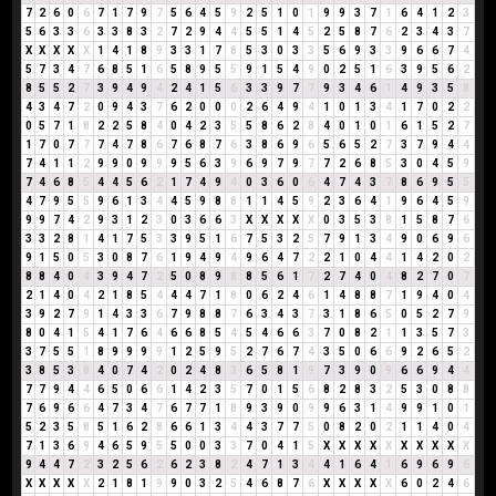
7
2
6
0
6
7
1
7
9
7
5
6
4
5
9
2
5
1
0
1
9
9
3
7
1
6
4
1
2
3
5
6
3
3
6
3
3
8
3
2
7
2
9
4
4
5
5
1
4
5
2
5
8
7
6
2
3
4
3
7
X
X
X
X
X
1
4
1
8
9
3
3
1
7
8
5
3
0
3
3
5
6
9
3
3
9
6
6
7
4
5
7
3
4
7
6
8
5
1
6
5
8
9
5
5
9
1
5
4
9
0
2
5
1
6
3
9
5
6
2
8
5
5
2
7
3
9
4
9
4
2
4
1
5
6
3
3
9
7
7
9
3
4
6
1
4
9
3
5
8
4
3
4
7
2
0
9
4
3
7
6
2
0
0
0
2
6
4
9
4
1
0
1
3
4
1
7
0
2
2
0
5
7
1
8
2
2
5
8
4
0
4
2
3
5
5
8
6
2
8
4
0
1
0
1
6
1
5
2
7
1
7
0
7
7
7
4
7
8
6
7
6
8
7
6
3
8
6
9
6
5
6
5
2
7
3
7
9
4
4
7
4
1
1
2
9
9
0
9
9
9
5
6
3
9
6
9
7
9
7
7
2
6
8
5
3
0
4
5
9
7
4
6
8
5
4
4
5
6
2
1
7
4
9
4
0
3
6
0
6
4
7
4
3
7
8
6
9
5
5
4
7
9
5
5
9
6
1
3
4
4
5
9
8
8
1
1
4
5
9
2
3
6
4
1
9
6
4
5
9
9
9
7
4
2
9
3
1
2
3
0
3
6
6
3
X
X
X
X
X
0
3
5
3
8
1
5
8
7
6
3
3
2
8
1
4
1
7
5
3
3
9
5
1
6
7
5
3
2
5
7
9
1
3
4
9
0
6
9
6
9
1
5
0
5
3
0
8
7
6
1
9
4
9
4
9
6
4
7
2
2
1
0
4
4
1
4
2
0
2
8
8
4
0
4
3
9
4
7
2
5
0
8
9
8
8
5
6
1
7
2
7
4
0
4
8
2
7
0
7
2
1
4
0
4
2
1
8
5
4
4
4
7
1
8
0
6
2
4
6
1
4
8
8
7
1
9
4
0
4
3
9
2
7
9
1
4
3
3
6
7
9
8
8
7
6
3
4
3
7
3
1
8
6
5
0
5
2
7
9
8
0
4
1
5
4
1
7
6
4
6
6
8
5
4
5
4
6
6
3
7
0
8
2
1
1
3
5
7
3
3
7
5
5
1
8
9
9
9
9
1
2
5
9
5
2
7
6
7
4
3
5
0
6
6
9
2
6
5
2
3
8
5
3
8
4
0
7
4
2
0
2
4
8
3
6
5
8
1
9
7
3
9
0
9
6
6
9
4
4
7
7
9
4
4
6
5
0
6
6
1
4
2
3
5
7
0
1
5
6
8
2
8
3
2
5
3
0
8
8
7
6
9
6
6
4
7
3
4
7
6
7
7
1
8
9
3
9
0
9
9
6
3
1
4
9
9
1
0
1
5
2
3
5
8
5
1
6
2
8
6
6
1
3
4
4
3
7
7
5
0
8
2
0
2
1
1
4
0
4
7
1
3
6
9
4
6
5
9
5
5
0
0
3
3
7
0
4
1
5
X
X
X
X
X
X
X
X
X
X
9
4
4
7
2
3
2
5
6
2
6
2
3
8
2
4
7
1
3
4
4
1
6
4
1
6
9
6
9
6
X
X
X
X
X
2
1
8
1
9
9
0
3
2
5
4
6
8
7
6
X
X
X
X
X
6
0
2
4
6