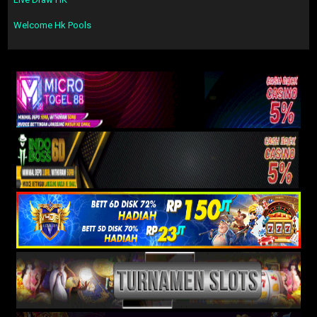
Welcome Hk Pools