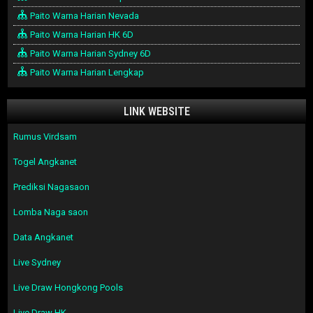
Paito Warna Harian Nevada
Paito Warna Harian HK 6D
Paito Warna Harian Sydney 6D
Paito Warna Harian Lengkap
LINK WEBSITE
Rumus Virdsam
Togel Angkanet
Prediksi Nagasaon
Lomba Naga saon
Data Angkanet
Live Sydney
Live Draw Hongkong Pools
Live Draw HK