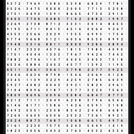
9
3
7
2
9
7
9
6
9
6
1
0
8
0
8
5
3
9
8
8
6
8
3
9
3
7
7
8
1
9
0
5
2
6
8
3
4
7
5
3
X
X
X
X
X
2
0
0
5
5
7
7
1
3
4
5
2
5
8
4
2
7
5
1
6
0
4
9
0
9
1
5
9
1
1
8
6
6
5
2
4
7
3
4
7
2
9
1
0
1
0
4
0
5
5
7
7
0
0
0
0
4
8
5
4
7
1
0
2
2
2
8
8
2
1
1
9
9
7
7
2
2
6
9
6
2
7
3
8
2
8
7
1
2
3
3
3
3
1
4
3
0
1
4
5
8
4
5
3
8
9
1
9
5
5
6
7
1
1
2
8
4
1
5
6
4
5
1
6
7
0
0
6
4
1
9
2
6
7
4
4
3
5
3
8
2
5
6
6
3
2
0
2
9
2
1
3
5
5
1
6
9
9
3
3
1
7
5
4
9
9
7
7
4
2
5
6
6
8
5
5
1
2
1
3
6
0
3
6
9
8
5
3
0
3
8
9
9
2
2
7
9
4
8
3
0
3
1
6
7
8
8
1
1
2
X
X
X
X
X
9
2
8
6
5
0
8
9
4
4
7
1
4
7
2
2
3
3
0
3
4
5
7
6
4
1
8
1
5
6
7
9
8
0
8
4
0
9
0
9
1
7
5
1
6
4
0
4
4
8
1
3
3
3
6
7
9
6
7
4
9
4
2
4
6
7
4
4
3
7
7
8
8
2
1
6
7
9
6
6
1
1
0
7
7
0
4
0
5
5
3
4
0
3
3
7
5
1
8
9
6
5
3
6
9
5
8
8
4
3
2
4
0
2
2
4
5
7
7
5
1
3
9
2
2
1
1
9
5
5
6
5
1
1
2
2
6
6
1
7
3
0
6
1
7
3
7
9
8
8
2
2
7
7
5
3
9
2
5
7
7
4
4
6
1
0
6
3
6
9
8
7
9
8
8
1
5
4
6
1
2
0
6
9
6
0
1
2
8
1
2
3
4
5
9
1
1
3
9
3
3
2
2
9
2
4
2
5
9
5
2
7
8
5
4
6
0
3
9
3
5
9
2
7
9
4
0
8
2
1
0
0
4
3
7
3
9
2
1
3
5
8
2
9
2
2
9
6
1
7
7
1
0
4
4
8
0
9
6
6
3
1
8
7
6
1
3
7
7
5
3
2
2
0
2
7
5
6
3
9
9
8
0
9
9
8
6
9
6
6
0
0
9
6
6
3
0
8
4
3
6
8
4
7
2
8
7
7
3
1
8
2
1
2
3
7
1
1
1
2
2
0
4
9
4
6
2
0
8
8
3
7
9
6
6
6
5
4
6
1
6
1
4
6
1
8
1
7
1
8
1
5
8
6
5
1
4
2
6
8
0
5
9
1
1
3
1
0
8
8
5
4
9
2
2
0
5
5
1
6
2
5
0
8
8
8
3
4
2
6
2
4
4
8
3
6
6
8
9
8
7
2
6
0
6
0
6
0
5
5
6
5
0
6
6
2
5
3
2
5
7
3
6
1
7
8
9
2
1
3
2
0
2
4
6
8
8
7
3
1
7
6
8
7
6
1
0
6
8
5
6
6
1
5
6
4
9
7
6
4
3
1
6
1
7
2
2
3
0
3
7
5
7
5
3
0
2
4
3
7
5
4
4
9
4
1
4
1
9
1
1
8
2
3
5
3
0
5
6
2
5
4
3
2
5
3
7
6
3
9
4
5
3
2
5
4
3
3
4
7