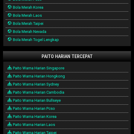
Bola Merah Korea
Bola Merah Laos
Bola Merah Taipei
Bola Merah Nevada
Bola Merah Togel Lengkap
PAITO HARIAN TERCEPAT
Paito Warna Harian Singapore
Paito Warna Harian Hongkong
Paito Warna Harian Sydney
Paito Warna Harian Cambodia
Paito Warna Harian Bullseye
Paito Warna Harian Pcso
Paito Warna Harian Korea
Paito Warna Harian Laos
Paito Warna Harian Taipei