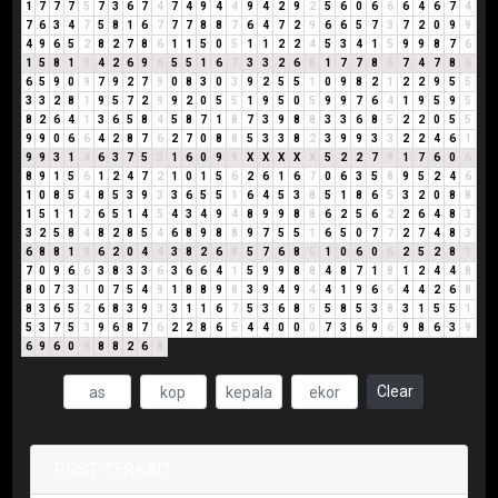
1
7
7
7
5
7
3
6
7
4
7
4
9
4
4
9
4
2
9
2
5
6
0
6
6
6
4
6
7
4
7
6
3
4
7
5
8
1
6
7
7
7
8
8
7
6
4
7
2
9
6
6
5
7
3
7
2
0
9
9
4
9
6
5
2
8
2
7
8
6
1
1
5
0
5
1
1
2
2
4
5
3
4
1
5
9
9
8
7
6
1
5
8
1
9
4
2
6
9
6
5
5
1
6
7
3
3
2
6
8
1
7
7
8
6
7
4
7
8
6
6
5
9
0
9
7
9
2
7
9
0
8
3
0
3
9
2
5
5
1
0
9
8
2
1
2
2
9
5
5
3
3
2
8
1
9
5
7
2
9
9
2
0
5
5
1
9
5
0
5
9
9
7
6
4
1
9
5
9
5
8
2
6
4
1
3
6
5
8
4
5
8
7
1
8
7
3
9
8
8
3
3
6
8
5
2
2
0
5
5
9
9
0
6
6
4
2
8
7
6
2
7
0
8
8
5
3
3
8
2
3
9
9
3
3
2
2
4
6
1
9
9
3
1
4
6
3
7
5
3
1
6
0
9
9
X
X
X
X
X
5
2
2
7
9
1
7
6
0
6
8
9
1
5
6
1
2
4
7
2
1
0
1
5
6
2
6
1
6
7
0
6
3
5
8
9
5
2
4
6
1
0
8
5
4
8
5
3
9
3
3
6
5
5
1
6
4
5
3
8
5
1
8
6
5
3
2
0
8
8
1
5
1
1
2
6
5
1
4
5
4
3
4
9
4
8
9
9
8
8
6
2
5
6
2
2
6
4
8
3
3
2
5
8
4
8
2
8
5
4
6
8
9
8
8
9
7
5
5
1
6
5
0
7
7
2
7
4
8
3
6
8
8
1
9
6
2
0
4
4
3
8
2
6
8
5
7
6
8
5
1
0
6
0
6
2
5
2
8
1
7
0
9
6
6
3
8
3
3
6
3
6
6
4
1
5
9
9
8
8
4
8
7
1
8
1
2
4
4
8
8
0
7
3
1
0
7
5
4
9
1
8
8
9
8
3
9
4
9
4
4
1
9
6
6
4
4
2
6
8
8
3
6
5
2
6
8
3
9
3
3
1
1
6
7
5
3
6
8
5
5
8
5
3
8
3
1
5
5
1
5
3
7
5
3
9
6
8
7
6
2
2
8
6
5
4
4
0
0
0
7
3
6
9
6
9
8
6
3
9
6
9
6
0
6
8
8
2
6
8
Clear
POST TERKAIT