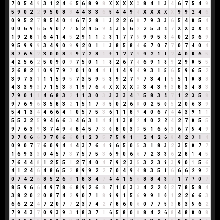
7
0
5
4
9
3
1
2
4
6
5
6
8
9
8
X
X
X
X
X
8
4
1
3
4
6
7
5
4
9
5
9
0
2
2
9
5
0
8
8
4
4
3
3
6
5
4
4
9
4
X
X
X
X
X
9
9
2
4
6
0
9
5
2
7
8
5
4
0
4
6
7
2
8
1
3
2
2
6
8
7
9
3
3
6
5
4
8
5
4
0
0
6
9
6
5
9
0
7
7
5
2
4
5
9
4
3
5
6
2
2
5
3
4
7
X
X
X
X
X
1
9
2
8
1
6
4
1
4
5
2
9
1
1
2
3
1
7
7
5
9
9
5
8
4
0
2
3
6
9
9
5
9
9
9
3
4
9
0
9
9
2
0
1
1
3
8
5
8
4
6
7
0
7
7
0
7
4
0
4
8
7
6
5
2
3
0
0
8
8
9
7
2
8
1
9
1
2
7
9
9
2
1
1
2
4
0
8
6
5
4
2
5
6
2
5
0
9
0
9
7
5
0
1
1
8
2
6
7
4
6
9
1
8
9
2
9
0
5
5
2
6
8
2
1
0
9
7
9
7
0
1
0
4
4
1
1
4
9
4
9
3
1
5
6
5
9
6
5
2
3
9
7
3
1
1
1
5
9
5
7
3
5
9
5
3
9
2
7
9
7
3
4
1
5
5
1
0
8
8
4
3
3
9
3
7
1
5
3
8
1
9
7
6
4
X
X
X
X
X
3
4
3
9
3
8
3
4
8
3
7
9
0
1
1
4
6
8
3
2
1
1
3
0
3
3
3
3
4
7
5
8
3
4
7
1
2
3
5
8
9
7
6
9
6
3
5
8
3
2
1
5
1
7
8
5
0
2
6
8
0
2
5
0
5
2
0
6
3
9
5
4
1
3
4
4
6
6
4
1
0
5
7
5
3
6
1
1
8
9
4
0
6
7
4
4
3
9
1
1
5
5
3
2
5
9
4
6
6
3
4
6
3
1
4
8
1
3
8
2
4
0
2
2
4
2
7
0
5
5
9
7
6
3
9
3
7
4
9
4
8
4
5
7
3
0
8
0
3
3
5
1
6
6
3
6
7
5
4
9
3
7
0
6
6
3
7
0
6
6
0
1
2
3
5
7
5
9
1
1
2
4
2
6
8
4
2
3
1
4
0
9
0
7
7
6
0
9
4
4
4
3
7
6
4
9
6
5
0
5
3
1
8
3
2
3
5
0
7
7
1
6
9
3
3
0
4
5
7
3
7
5
7
5
3
6
9
0
6
6
7
2
3
3
6
2
8
1
4
5
7
6
4
4
8
1
2
5
5
1
2
7
4
0
4
7
9
2
3
5
3
2
3
9
3
9
0
1
5
6
4
1
2
4
6
4
8
6
5
2
8
9
9
2
2
7
0
4
9
4
8
3
5
1
6
6
6
2
9
2
0
7
4
2
6
8
5
2
6
8
1
8
3
4
7
4
4
1
5
6
8
8
4
3
7
1
7
7
0
7
8
5
9
6
6
4
9
7
8
6
8
9
2
6
8
7
1
0
3
3
4
2
2
0
2
7
8
5
8
4
3
8
2
0
2
0
8
7
4
2
9
0
7
1
8
9
9
1
5
6
9
9
1
0
1
2
2
6
6
3
6
6
2
2
4
7
2
0
7
7
2
3
7
4
2
7
8
6
0
6
0
7
7
5
3
8
3
5
6
2
7
9
4
3
7
0
9
3
9
3
1
8
3
7
1
6
5
8
0
8
8
4
2
6
8
4
8
8
0
8