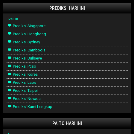
PREDIKSI HARI INI
Live HK
Prediksi Singapore
Prediksi Hongkong
Prediksi Sydney
Prediksi Cambodia
Prediksi Bullseye
Prediksi Pcso
Prediksi Korea
Prediksi Laos
Prediksi Taipei
Prediksi Nevada
Prediksi Kami Lengkap
PAITO HARI INI