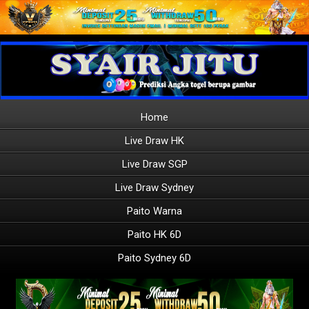
Home
Live Draw HK
Live Draw SGP
Live Draw Sydney
Paito Warna
Paito HK 6D
Paito Sydney 6D