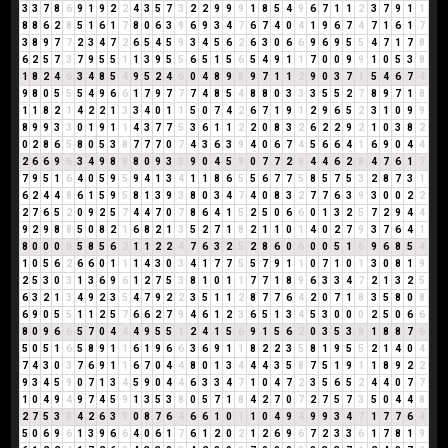
3
3
7
8
6
9
1
9
2
2
4
3
5
7
3
2
2
9
9
9
1
8
5
4
9
6
7
1
1
2
3
7
9
1
1
8
8
6
2
8
5
1
6
1
7
8
0
6
3
9
6
9
3
4
7
6
7
4
0
4
1
9
6
7
4
7
1
6
1
7
3
8
9
7
7
2
3
4
7
2
6
5
4
5
9
3
4
5
6
2
6
3
0
6
6
9
6
9
5
5
4
7
1
7
8
6
2
5
7
3
7
9
5
5
1
1
3
9
5
5
6
5
1
5
6
5
4
9
1
1
7
0
0
9
9
1
0
5
3
8
1
8
2
4
6
3
4
8
5
4
9
5
2
4
6
0
4
8
9
8
9
7
1
1
2
9
0
3
7
1
5
4
6
7
4
9
8
0
5
5
5
4
9
6
6
1
7
9
7
7
7
4
8
5
4
8
8
0
3
3
3
5
5
2
7
8
9
7
1
8
1
1
8
2
1
4
2
2
1
3
3
4
0
1
1
5
0
7
4
2
6
7
1
9
1
2
9
6
5
2
3
1
0
9
9
8
9
9
3
3
0
1
9
1
1
4
3
7
7
5
3
6
1
1
2
2
0
8
3
2
6
2
2
9
2
1
0
3
8
2
0
2
8
6
5
8
0
5
3
8
7
7
7
0
7
4
3
6
3
9
4
0
6
7
4
5
6
6
4
1
6
9
0
4
4
2
6
6
9
6
3
4
9
8
8
8
0
9
3
3
9
0
4
5
9
0
7
7
2
9
4
4
6
2
8
4
7
6
1
7
7
9
5
1
6
4
0
5
9
5
9
4
1
3
4
1
1
8
6
5
5
6
7
7
5
8
5
7
5
3
2
8
7
3
1
6
2
4
4
8
6
1
5
9
5
8
1
3
9
3
8
0
3
4
7
4
0
8
3
2
7
7
6
3
9
3
0
0
2
2
2
7
6
5
2
0
9
2
5
7
4
4
7
0
7
8
6
4
1
5
2
5
0
6
6
0
1
3
2
5
7
2
9
4
4
9
2
9
8
8
5
0
8
2
1
6
8
2
1
3
5
2
7
1
8
2
1
1
0
1
4
0
2
7
9
3
7
6
4
1
8
0
0
0
0
5
8
5
6
2
1
1
2
2
4
7
6
3
2
5
2
8
6
0
6
0
0
5
1
6
9
6
8
5
4
1
0
5
6
2
6
6
0
1
1
1
4
3
0
3
4
1
7
7
5
5
7
9
1
1
0
7
1
0
1
3
0
8
1
9
2
5
3
0
3
1
3
6
9
6
1
2
7
5
3
8
1
0
1
1
7
7
1
8
9
6
3
3
4
7
2
1
3
2
5
6
3
2
1
3
4
9
2
3
5
4
7
9
2
2
3
5
1
1
2
8
7
7
6
4
2
0
7
1
8
3
5
8
0
8
6
9
0
5
5
1
1
2
5
7
6
6
2
7
9
4
6
1
2
3
6
5
1
3
4
5
3
0
0
0
2
5
0
6
6
8
0
9
6
6
5
7
0
4
4
4
9
5
5
1
2
4
1
5
6
9
1
5
6
2
0
3
5
3
8
1
8
8
7
6
5
0
5
1
6
5
8
9
1
1
6
1
9
6
6
3
6
9
1
1
8
2
2
3
5
8
1
9
5
5
2
1
4
0
4
7
4
3
0
3
7
6
9
1
1
6
7
0
4
4
8
0
1
3
4
4
4
3
5
8
7
5
1
9
1
1
8
9
2
2
9
3
4
5
9
0
7
1
3
4
5
9
0
4
4
6
3
3
4
7
1
0
4
7
2
3
5
6
5
2
4
4
0
7
7
1
0
4
9
4
9
7
4
5
9
1
3
5
3
8
0
5
7
1
8
4
2
7
0
7
2
7
5
7
3
5
0
4
4
8
2
7
5
3
8
4
2
6
3
9
0
8
7
6
4
6
6
1
0
1
1
0
4
9
4
9
9
3
4
7
1
7
7
6
4
5
0
6
9
6
1
3
9
6
6
4
0
6
1
7
6
1
2
0
2
1
2
6
9
6
7
2
3
3
6
1
7
8
1
9