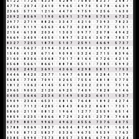
6
1
2
2
4
1
7
2
6
8
4
3
3
9
3
4
2
8
9
8
7
0
8
0
8
8
3
3
7
1
2
4
8
7
6
4
7
7
6
4
2
0
7
4
2
2
4
1
0
1
9
9
6
5
2
4
9
7
0
7
5
4
7
8
6
6
6
3
9
3
2
3
6
5
2
5
7
1
9
1
1
2
1
6
7
4
4
7
0
7
9
7
5
9
5
9
2
5
6
2
1
6
3
0
3
2
0
9
2
2
8
5
6
9
6
1
1
9
0
9
6
5
9
1
1
3
7
9
8
8
5
7
5
9
5
6
7
3
2
5
2
9
7
7
5
2
7
1
9
1
8
8
2
6
8
3
3
4
7
2
4
2
1
0
1
7
3
9
3
3
7
8
2
3
5
2
4
5
0
5
9
1
1
9
1
6
5
6
3
9
4
6
7
3
1
0
2
8
8
7
2
9
7
3
1
5
1
3
1
4
2
1
5
4
9
6
1
3
8
2
2
0
3
4
7
1
3
0
3
3
0
9
7
7
5
2
0
7
8
6
4
9
4
2
6
9
6
6
9
6
3
4
0
9
9
4
0
5
0
5
1
8
9
7
7
5
2
5
4
9
3
6
7
8
6
7
8
5
7
3
8
3
2
7
9
7
2
5
5
1
1
8
7
0
7
5
1
0
7
7
2
5
9
1
1
4
6
6
9
6
5
7
3
7
1
9
4
7
6
4
5
6
2
7
9
2
1
9
4
4
3
2
4
1
5
9
0
9
4
4
3
9
2
9
2
8
7
3
4
7
1
5
4
0
4
4
1
2
8
1
6
7
1
4
5
9
0
9
8
8
5
3
2
4
6
2
7
1
5
6
8
3
9
6
6
3
1
6
0
6
8
3
0
6
6
0
0
6
8
5
7
0
1
7
8
8
1
6
4
1
0
7
2
6
8
4
2
1
0
1
0
5
6
8
5
5
6
6
1
7
8
6
6
1
7
8
8
7
8
6
5
5
1
1
2
7
3
8
5
4
5
9
9
2
2
1
0
6
0
6
2
4
9
2
2
3
6
9
1
1
4
3
6
6
3
4
2
9
8
8
5
8
1
1
2
1
7
5
3
8
8
4
4
6
1
8
4
2
0
2
2
0
7
7
5
1
6
9
7
7
6
5
8
8
7
0
2
8
4
3
1
1
7
9
7
5
6
8
4
3
7
7
4
8
3
7
0
9
1
1
0
2
6
5
2
7
5
5
4
9
4
8
1
8
9
5
7
7
0
7
1
8
1
2
3
1
0
6
2
8
4
1
4
5
9
5
4
7
5
3
6
2
0
2
2
2
0
1
0
1
7
5
1
6
7
2
9
6
5
2
9
0
0
3
3
2
1
2
0
2
6
9
2
5
7
7
4
0
9
9
7
8
2
8
1
6
1
4
6
1
0
4
0
5
5
5
6
4
6
1
2
5
3
4
7
0
1
4
9
4
5
0
2
3
5
6
4
1
1
2
1
0
3
7
1
5
9
0
9
9
2
3
4
4
8
6
5
3
1
4
0
8
1
6
7
7
6
4
8
3
1
8
9
2
2
4
2
7
4
2
0
4
0
3
3
7
1
1
2
3
4
2
8
5
4
6
8
4
3
7
8
6
3
2
5
8
6
8
1
9
7
3
5
1
6
5
8
6
0
6
2
1
1
8
9
0
8
1
2
3
1
9
6
4
1
1
2
7
7
5
2
5
5
9
5
6
5
1
4
5
9
8
5
9
5
0
2
3
5
8
8
0
6
6
3
8
7
2
9
2
2
2
4
5
9
2
3
7
8
6
7
9
6
8
5
0
2
7
9
7
8
0
1
9
1
9
9
6
3
9
4
9
6
2
8
4
5
5
6
2
7
3
7
6
4
4
0
7
5
3
5
7
8
8
7
9
0
6
9
6
3
8
3
7
1
6
6
0
4
4
8
7
4
9
4
4
6
7
9
7
1
6
0
4
4
1
9
1
0
1
8
7
1
2
3
5
8
3
7
1
0
3
3
6
9
9
6
7
5
3
9
5
3
9
3
1
7
6
3
9
0
3
8
5
4
5
9
9
0
9
7
5
7
3
1
8
0
5
7
3
3
5
8
6
5
6
7
9
3
3
5
0
2
4
6