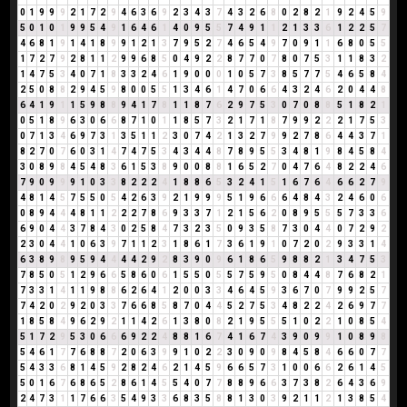
0
1
9
9
9
2
1
7
2
9
4
6
3
6
9
2
3
4
3
7
4
3
2
6
8
0
2
8
2
1
9
2
4
5
9
5
0
1
0
1
9
9
5
4
9
1
6
4
6
1
4
0
9
5
5
7
4
9
1
1
2
1
3
3
6
1
2
2
5
7
4
6
8
1
9
1
4
1
8
9
9
1
2
1
3
7
9
5
2
7
4
6
5
4
9
7
0
9
1
1
6
8
0
5
5
1
7
2
7
9
2
8
1
1
2
9
9
6
8
5
0
4
9
2
2
8
7
7
0
7
8
0
7
5
3
1
1
8
3
2
1
4
7
5
3
4
0
7
1
8
3
3
2
4
6
1
9
0
0
0
1
0
5
7
3
8
5
7
7
5
4
6
5
8
4
2
5
0
8
8
2
9
4
5
9
8
0
0
5
5
1
3
4
6
1
4
7
0
6
6
4
3
2
4
6
2
0
4
4
8
6
4
1
9
1
1
5
9
8
8
9
4
1
7
8
1
1
8
7
6
2
9
7
5
3
0
7
0
8
8
5
1
8
2
1
0
5
1
8
9
6
3
0
6
6
8
7
1
0
1
1
8
5
7
3
2
1
7
1
8
7
9
9
2
2
2
1
7
5
3
0
7
1
3
4
6
9
7
3
1
3
5
1
1
2
3
0
7
4
2
1
3
2
7
9
9
2
7
8
6
4
4
3
7
1
8
2
7
0
7
6
0
3
1
4
7
4
7
5
3
4
3
4
4
8
7
8
9
5
5
3
4
8
1
9
8
4
5
8
4
3
0
8
9
8
4
5
4
8
3
6
1
5
3
8
9
0
0
8
8
1
6
5
2
7
0
4
7
6
4
8
2
2
4
6
7
9
0
9
9
9
1
0
3
3
8
2
2
2
4
1
8
8
6
5
3
2
4
1
5
1
6
7
6
4
6
6
2
7
9
4
8
1
4
5
7
5
5
0
5
4
2
6
3
9
2
1
9
9
9
5
1
9
6
6
6
4
8
4
3
2
4
6
0
6
0
8
9
4
4
4
8
1
1
2
2
2
7
8
6
9
3
3
7
1
2
1
5
6
2
0
8
9
5
5
5
7
3
3
6
6
9
0
4
4
3
7
8
4
3
0
2
5
8
4
7
3
2
3
5
0
9
3
5
8
7
3
0
4
4
0
7
2
9
2
2
3
0
4
4
1
0
6
3
9
7
1
1
2
3
1
8
6
1
7
3
6
1
9
1
0
7
2
0
2
9
3
3
1
4
6
3
8
9
8
9
5
9
4
4
4
4
2
9
2
8
3
9
0
9
6
1
8
6
5
9
8
8
2
1
3
4
7
5
3
7
8
5
0
5
1
2
9
6
6
5
8
6
0
6
1
5
5
0
5
5
7
5
9
5
0
8
4
4
8
7
6
8
2
1
7
3
3
1
4
1
1
9
8
8
6
2
6
4
1
2
0
0
3
3
4
6
4
5
9
3
6
7
0
7
9
9
2
5
7
7
4
2
0
2
9
2
0
3
3
7
6
6
8
5
8
7
0
4
4
5
2
7
5
3
4
8
2
2
4
2
6
9
7
7
1
8
5
8
4
9
6
2
9
2
1
1
4
2
6
1
3
8
0
8
2
1
9
5
5
5
1
0
2
2
1
0
8
5
4
5
1
7
2
9
5
3
0
6
6
6
9
2
2
4
8
8
1
6
7
4
1
6
7
4
3
9
0
9
9
1
0
8
9
8
5
4
6
1
7
7
6
8
8
7
2
0
6
3
9
9
1
0
2
2
3
0
9
0
9
8
4
5
8
4
6
6
0
7
7
5
4
3
3
6
8
1
4
5
9
2
8
2
4
6
2
1
4
5
9
6
6
5
7
3
1
0
0
6
6
2
6
1
4
5
5
0
1
6
7
6
8
6
5
2
8
6
1
4
5
5
4
0
7
7
8
8
9
6
6
3
7
3
8
2
6
4
3
6
9
2
4
7
3
1
1
7
6
6
3
5
4
9
3
3
6
8
3
5
8
8
1
3
0
3
9
2
1
1
2
1
3
8
5
4