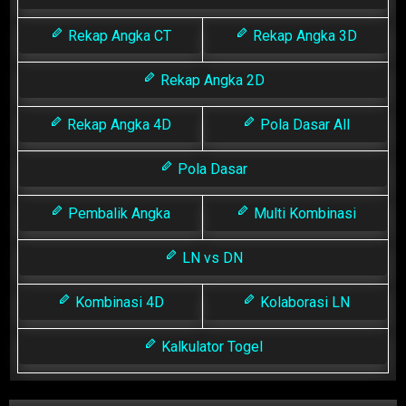
Rekap Angka CT
Rekap Angka 3D
Rekap Angka 2D
Rekap Angka 4D
Pola Dasar All
Pola Dasar
Pembalik Angka
Multi Kombinasi
LN vs DN
Kombinasi 4D
Kolaborasi LN
Kalkulator Togel