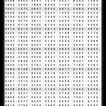
4
3
6
8
5
9
9
5
3
8
3
5
9
7
7
1
5
7
9
7
3
5
3
7
1
8
2
4
2
6
1
3
8
4
3
1
8
4
2
6
2
4
0
3
3
1
8
8
4
3
8
4
4
6
1
1
1
0
3
3
1
2
8
6
5
7
7
3
2
5
7
0
3
1
4
1
3
7
5
3
3
8
9
7
7
0
5
9
5
5
4
8
1
5
6
5
6
8
4
3
9
9
5
8
4
6
0
0
8
8
2
6
8
1
9
8
1
0
5
5
2
4
6
9
6
1
9
5
0
5
5
2
0
9
9
0
3
2
2
4
6
7
4
4
8
6
2
2
4
6
0
3
3
2
5
7
2
4
8
3
1
1
9
2
2
0
4
6
4
1
0
6
1
0
1
1
6
4
6
1
4
3
7
3
1
2
8
1
1
2
1
0
6
0
6
4
6
3
0
3
7
1
8
4
3
3
5
0
7
7
2
1
0
2
2
4
7
1
8
9
9
4
2
5
7
8
7
4
9
4
4
4
2
6
8
6
2
6
1
7
9
4
0
0
0
5
9
1
6
7
8
2
1
2
3
0
3
5
3
8
9
0
1
2
3
6
0
4
8
3
5
1
3
0
3
4
0
7
6
4
2
2
3
0
3
4
0
4
3
7
9
2
2
8
1
2
8
9
7
7
4
1
6
8
5
8
5
3
3
6
5
7
7
6
4
1
1
9
6
6
1
8
9
5
5
6
3
1
1
2
8
2
5
1
6
7
8
2
9
2
1
0
9
5
5
8
9
1
2
3
3
0
2
7
9
7
4
0
0
0
8
9
0
3
3
9
1
4
3
7
2
3
6
6
3
7
0
0
1
1
5
4
8
8
7
1
5
4
0
4
9
4
7
4
2
6
3
3
7
1
1
4
3
0
3
0
6
3
4
7
3
0
4
4
8
0
5
4
2
6
1
8
0
2
2
5
5
0
1
1
8
6
3
5
8
9
4
4
8
3
4
8
3
9
3
2
1
8
5
4
8
4
4
3
7
1
4
0
2
2
5
5
9
8
8
9
7
0
8
8
0
2
2
9
2
3
3
6
0
6
4
4
0
3
3
0
7
3
5
8
6
8
6
5
2
2
1
0
2
2
9
9
3
9
3
2
4
4
1
5
7
0
1
4
5
1
9
2
8
1
7
5
1
9
1
8
4
7
9
7
5
8
2
8
1
2
9
1
9
1
1
2
5
6
2
8
0
3
0
3
8
2
2
7
9
4
8
7
2
9
1
9
4
9
4
1
4
7
3
1
5
7
6
1
7
6
6
5
9
5
2
2
5
9
5
7
1
8
4
3
2
7
8
7
6
7
0
8
6
5
8
1
6
8
5
7
6
5
9
5
5
5
0
9
9
4
6
7
7
5
6
1
0
3
3
5
0
1
9
1
5
0
8
2
1
2
5
0
7
7
8
3
3
6
9
0
0
1
8
9
7
0
7
9
7
0
3
8
2
1
6
7
0
9
9
5
1
1
3
4
2
2
3
6
9
4
0
2
3
5
8
3
4
4
8
8
6
0
7
7
1
8
5
5
1
4
0
8
5
4
0
1
8
7
6
7
3
1
3
4
5
3
6
1
7
3
5
5
6
2
4
9
5
8
4
9
4
3
1
4
1
2
2
9
2
6
6
2
7
9
5
7
2
9
2
2
1
0
0
0
9
2
2
4
6
6
4
2
9
2
9
4
3
1
4
5
5
4
6
1
2
9
4
8
3
6
9
2
1
3
0
8
0
7
7
1
1
0
5
5
1
6
0
9
9
7
4
3
3
6
6
9
9
0
9
3
1
8
1
9
2
3
9
7
7
1
3
5
9
5
5
1
0
8
8
0
7
0
8
8
8
0
0
3
3
3
3
9
5
5
5
8
0
8
8
5
2
4
7
2
0
5
9
4
4
2
2
1
5
6
3
9
5
6
2
7
9
2
1
3
2
1
9
6
6
5
4
4
2
6
0
4
7
7
5
6
3
2
9
2
4
9
4
2
6
6
5
0
5
5
4
2
0
0
0
6
7
4
2
6
4
8
1
9
1
2
7
9
0
9
7
9
2
4
6
7
4
8
5
4
8
0
5
0
5
4
5
8
3
2
0
0
4
5
9