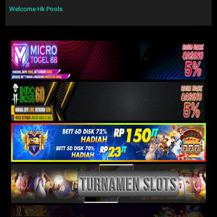
Welcome Hk Pools