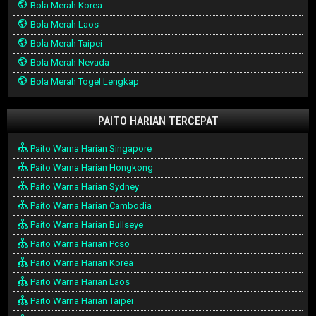
Bola Merah Korea
Bola Merah Laos
Bola Merah Taipei
Bola Merah Nevada
Bola Merah Togel Lengkap
PAITO HARIAN TERCEPAT
Paito Warna Harian Singapore
Paito Warna Harian Hongkong
Paito Warna Harian Sydney
Paito Warna Harian Cambodia
Paito Warna Harian Bullseye
Paito Warna Harian Pcso
Paito Warna Harian Korea
Paito Warna Harian Laos
Paito Warna Harian Taipei