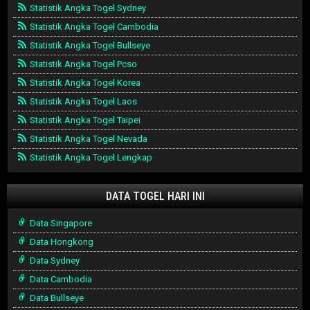
Statistik Angka Togel Sydney
Statistik Angka Togel Cambodia
Statistik Angka Togel Bullseye
Statistik Angka Togel Pcso
Statistik Angka Togel Korea
Statistik Angka Togel Laos
Statistik Angka Togel Taipei
Statistik Angka Togel Nevada
Statistik Angka Togel Lengkap
DATA TOGEL HARI INI
Data Singapore
Data Hongkong
Data Sydney
Data Cambodia
Data Bullseye