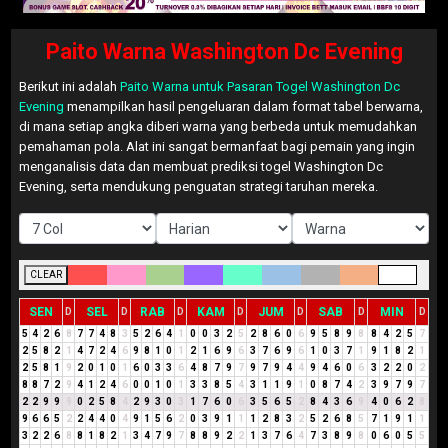
Paito Warna Washington Dc Evening
Berikut ini adalah
Paito Warna untuk Pasaran Togel Washington Dc
Evening
menampilkan hasil pengeluaran dalam format tabel berwarna,
di mana setiap angka diberi warna yang berbeda untuk memudahkan
pemahaman pola. Alat ini sangat bermanfaat bagi pemain yang ingin
menganalisis data dan membuat prediksi togel Washington Dc
Evening, serta mendukung penguatan strategi taruhan mereka.
CLEAR
SEN
SEL
RAB
KAM
JUM
SAB
MIN
D
D
D
D
D
D
D
5
4
2
6
8
7
7
4
8
3
5
2
6
4
1
0
0
3
2
5
2
8
6
0
6
9
5
8
9
8
8
4
2
5
7
2
5
8
2
1
4
7
2
4
6
9
8
1
0
1
2
1
6
9
6
3
7
6
9
6
1
0
3
7
1
9
1
8
2
1
2
5
8
1
9
2
0
1
0
1
6
0
3
3
6
4
8
7
9
7
9
7
9
4
4
9
4
6
0
6
3
2
2
0
2
8
8
7
2
9
4
1
2
4
6
0
0
1
0
1
3
3
8
5
4
3
1
1
9
1
0
8
7
4
2
3
9
7
9
7
2
2
9
9
9
0
2
5
8
4
2
9
3
0
3
1
7
6
0
6
3
5
6
5
2
8
4
3
6
9
4
0
6
2
8
9
6
6
5
2
2
4
4
0
4
9
1
5
6
2
0
3
9
1
1
1
2
8
3
2
5
2
6
8
5
7
1
9
1
1
3
2
2
6
8
8
1
8
2
1
3
4
7
9
7
8
8
9
2
2
1
3
7
6
4
7
3
8
9
8
0
6
0
5
5