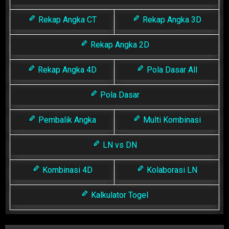
Rekap Angka CT
Rekap Angka 3D
Rekap Angka 2D
Rekap Angka 4D
Pola Dasar All
Pola Dasar
Pembalik Angka
Multi Kombinasi
LN vs DN
Kombinasi 4D
Kolaborasi LN
Kalkulator Togel