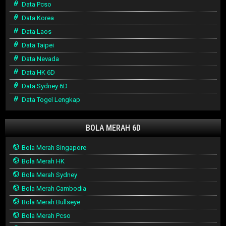
Data Pcso
Data Korea
Data Laos
Data Taipei
Data Nevada
Data HK 6D
Data Sydney 6D
Data Togel Lengkap
BOLA MERAH 6D
Bola Merah Singapore
Bola Merah HK
Bola Merah Sydney
Bola Merah Cambodia
Bola Merah Bullseye
Bola Merah Pcso