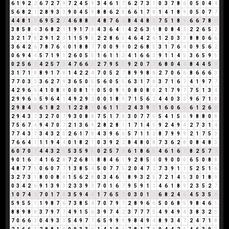
6
1
9
2
2
6
7
2
7
9
7
2
4
5
9
3
4
6
1
7
6
2
7
3
1
0
3
7
8
6
0
5
0
4
4
5
6
8
2
1
2
8
9
3
3
9
0
4
5
9
8
8
6
2
8
6
6
1
7
8
1
4
1
8
9
0
5
0
7
7
4
4
8
1
9
6
9
5
2
7
4
6
8
8
7
4
8
7
6
4
8
4
4
8
3
7
5
1
8
9
6
6
7
8
6
3
8
5
8
4
3
6
8
2
1
1
9
1
7
8
4
3
6
4
1
4
2
6
3
9
8
0
8
4
3
2
2
6
5
2
3
2
1
7
8
2
9
1
2
3
1
1
5
9
5
2
2
8
6
5
4
6
4
2
6
1
2
0
3
3
8
8
0
6
6
3
6
4
2
6
7
8
7
6
4
0
1
8
8
7
7
0
0
9
9
0
2
6
8
5
3
1
7
6
4
0
9
5
6
2
0
6
9
4
4
5
7
1
9
1
2
6
0
5
5
1
6
1
1
2
4
1
6
6
3
9
1
1
4
5
3
6
5
9
5
0
2
5
6
2
4
2
5
7
3
4
7
6
6
3
2
7
9
5
5
9
2
0
7
7
6
8
0
4
4
8
4
4
5
9
3
1
7
1
8
8
9
1
7
8
1
4
2
2
4
7
0
5
2
7
8
9
9
8
8
2
7
0
6
6
8
6
6
6
3
7
7
0
3
3
3
6
2
7
9
3
6
5
0
5
5
6
0
5
5
6
3
1
7
8
3
7
1
6
7
4
1
9
7
7
4
2
9
6
6
4
1
0
8
8
0
0
8
1
9
0
5
0
9
9
0
8
0
8
8
2
1
7
9
7
7
5
1
3
4
2
9
9
6
6
5
9
6
4
1
4
9
2
9
2
0
0
1
8
9
7
1
5
6
2
4
4
0
3
3
9
6
7
1
8
2
9
8
4
3
6
1
8
2
1
1
2
2
8
1
0
6
1
1
2
2
4
3
9
3
1
6
0
6
6
6
1
2
6
8
2
9
4
3
7
3
2
7
0
7
9
3
0
8
8
7
5
1
7
8
3
0
7
7
5
5
4
1
5
6
9
8
8
0
8
7
5
6
7
4
9
4
7
0
7
2
1
3
6
9
2
8
2
8
1
1
7
1
4
5
9
2
4
9
4
2
7
3
1
4
7
7
4
3
7
3
4
3
2
5
2
6
1
7
8
4
3
9
6
6
5
7
1
1
2
8
7
9
9
9
2
1
7
5
3
7
6
6
4
1
1
1
9
4
4
0
1
8
2
1
0
3
9
2
2
8
4
8
0
8
7
3
6
2
8
0
8
4
8
3
6
0
7
0
7
4
4
3
2
5
5
3
5
9
5
0
2
5
7
3
6
1
8
6
5
4
6
1
6
7
8
2
5
7
3
9
0
1
6
7
4
1
6
2
8
7
2
6
8
5
8
8
4
6
1
9
2
8
5
4
0
9
0
0
0
6
5
0
8
8
4
8
7
7
5
0
6
0
7
7
1
3
8
5
4
5
0
7
7
5
2
0
4
7
2
7
3
9
1
1
5
2
5
1
6
3
2
7
3
1
8
0
0
8
8
1
5
6
2
8
0
3
4
6
1
8
9
3
2
5
7
2
1
4
5
3
0
1
8
9
0
3
4
2
6
9
1
3
9
3
2
3
3
9
3
7
0
1
6
7
9
5
9
1
1
4
6
1
8
9
2
3
5
2
7
1
0
7
4
2
7
0
1
7
8
3
5
9
4
4
1
7
6
5
2
0
3
0
1
1
6
8
2
4
6
4
5
3
5
8
5
9
5
5
1
1
9
8
7
6
7
3
8
5
4
7
0
7
9
7
2
8
9
6
6
5
0
6
8
5
9
8
4
6
1
8
8
9
8
8
3
7
9
7
7
4
9
1
5
6
3
9
7
4
2
3
7
7
7
5
4
9
4
9
4
3
8
3
2
5
7
0
6
6
3
0
4
9
3
3
5
4
9
7
7
6
5
9
9
9
9
8
4
9
4
8
9
3
4
7
2
4
7
1
8