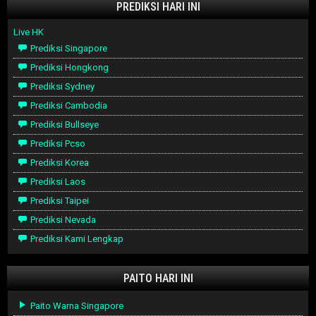
PREDIKSI HARI INI
Live HK
Prediksi Singapore
Prediksi Hongkong
Prediksi Sydney
Prediksi Cambodia
Prediksi Bullseye
Prediksi Pcso
Prediksi Korea
Prediksi Laos
Prediksi Taipei
Prediksi Nevada
Prediksi Kami Lengkap
PAITO HARI INI
Paito Warna Singapore