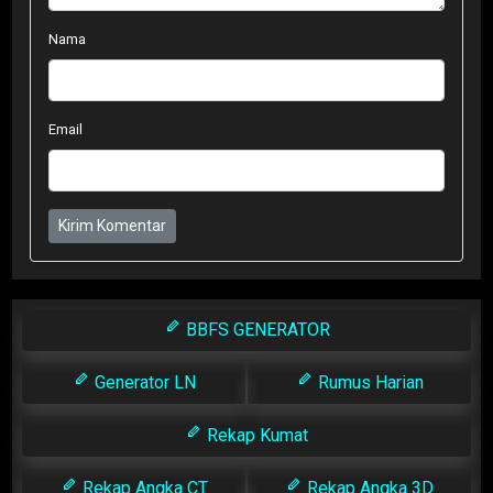
Nama
Email
Kirim Komentar
BBFS GENERATOR
Generator LN
Rumus Harian
Rekap Kumat
Rekap Angka CT
Rekap Angka 3D