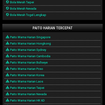
Bola Merah Taipei
Bola Merah Nevada
Bola Merah Togel Lengkap
PAITO HARIAN TERCEPAT
Paito Warna Harian Singapore
Paito Warna Harian Hongkong
Paito Warna Harian Sydney
Paito Warna Harian Cambodia
Paito Warna Harian Bullseye
Paito Warna Harian Pcso
Paito Warna Harian Korea
Paito Warna Harian Laos
Paito Warna Harian Taipei
Paito Warna Harian Nevada
Paito Warna Harian HK 6D