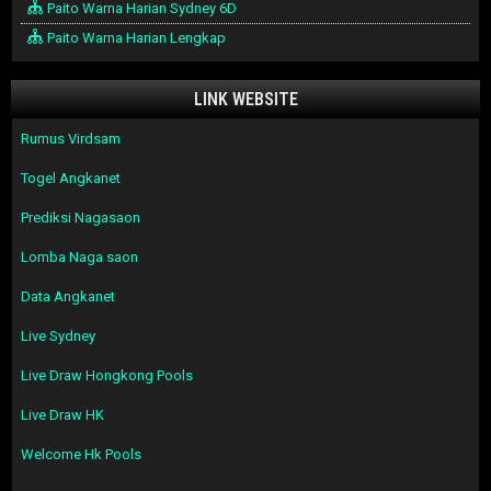
Paito Warna Harian Sydney 6D
Paito Warna Harian Lengkap
LINK WEBSITE
Rumus Virdsam
Togel Angkanet
Prediksi Nagasaon
Lomba Naga saon
Data Angkanet
Live Sydney
Live Draw Hongkong Pools
Live Draw HK
Welcome Hk Pools