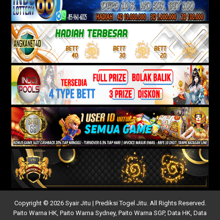
Copyright © 2026 Syair Jitu | Prediksi Togel Jitu. All Rights Reserved.
Paito Warna HK
,
Paito Warna Sydney
,
Paito Warna SGP
,
Data HK
,
Data