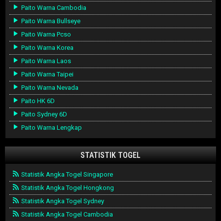
Paito Warna Cambodia
Paito Warna Bullseye
Paito Warna Pcso
Paito Warna Korea
Paito Warna Laos
Paito Warna Taipei
Paito Warna Nevada
Paito HK 6D
Paito Sydney 6D
Paito Warna Lengkap
STATISTIK TOGEL
Statistik Angka Togel Singapore
Statistik Angka Togel Hongkong
Statistik Angka Togel Sydney
Statistik Angka Togel Cambodia