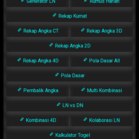
Generator LN
Rumus Harian
Rekap Kumat
Rekap Angka CT
Rekap Angka 3D
Rekap Angka 2D
Rekap Angka 4D
Pola Dasar All
Pola Dasar
Pembalik Angka
Multi Kombinasi
LN vs DN
Kombinasi 4D
Kolaborasi LN
Kalkulator Togel