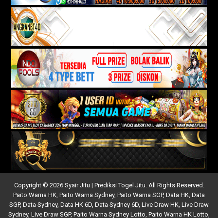
Copyright © 2026 Syair Jitu | Prediksi Togel Jitu. All Rights Reserved.
Paito Warna HK
,
Paito Warna Sydney
,
Paito Warna SGP
,
Data HK
,
Data
SGP
,
Data Sydney
,
Data HK 6D
,
Data Sydney 6D
,
Live Draw HK
,
Live Draw
Sydney
,
Live Draw SGP
,
Paito Warna Sydney Lotto
,
Paito Warna HK Lotto
,