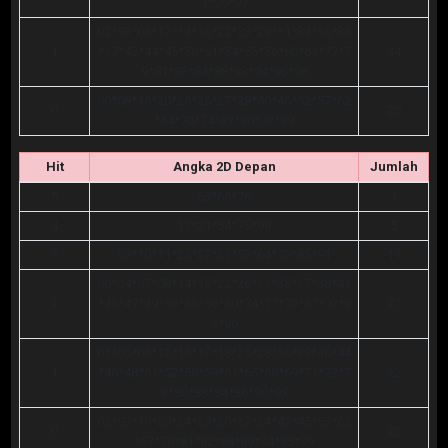
1*95*97
02*03*05*12*14*16*22*23*29*31*34*35*36
1
*37*42*44*45*50*51*54*55*56*60*63*77*7
34
9*81*83*84*88*93*94*96*98
00*08*15*20*25*26*27*28*40*46*52*57*62
0
20
*64*70*74*87*90*92*99
Hit
Angka 2D Depan
Jumlah
5
63*66*78
3
4
13*21*54*75*98
5
3
09*10*11*23*27*31*53*64*70*85*91
11
00*04*07*08*14*15*22*26*33*35*37*38*41
2
*43*47*49*50*55*56*60*74*77*79*87*92*9
27
3*96
01*05*06*12*16*17*18*25*28*36*39*40*44
1
*46*48*51*52*58*59*61*65*68*69*71*72*7
32
3*80*83*84*86*90*97
02*03*19*20*24*29*30*32*34*42*45*57*62
0
22
*67*76*81*82*88*89*94*95*99