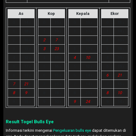
As
Kop
Kepala
Ekor
0
14
0
15
0
13
0
13
x
x
x
x
1
18
1
19
1
17
1
14
x
x
x
x
2
16
2
7
2
13
2
15
x
x
x
x
3
13
3
23
3
17
3
18
x
x
x
x
4
12
4
15
4
10
4
19
x
x
x
x
5
17
5
16
5
12
5
15
x
x
x
x
6
19
6
16
6
14
6
21
x
x
x
x
7
21
7
15
7
14
7
15
x
x
x
x
8
9
8
18
8
20
8
10
x
x
x
x
9
15
9
10
9
24
9
14
x
x
x
x
Result Togel Bulls Eye
Informasi terkini mengenai
Pengeluaran bulls eye
dapat ditemukan di