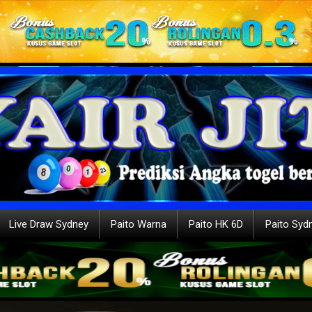
Live Draw Sydney
Paito Warna
Paito HK 6D
Paito Syd