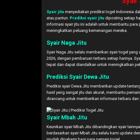
Syair 
Syair jitu
menyediakan prediksi togel Indonesia da
atau pantun.
Prediksi syair jitu
diposting setiap har
informasi syair jitu ini adalah untuk membantu par
meningkatkan peluang kemenangan mereka.
Syair Naga Jitu
Syair Naga Jitu selalu memberikan syair togel yang 
2026, dengan pembaruan terbaru setiap harinya. Sya
tepat dan dapat diandalkan untuk meningkatkan p
Prediksi Syair Dewa Jitu
Prediksi syair Dewa Jitu memberikan update tentang
hasil yang sangat jitu dan akurat, membantu pemain 
dirancang untuk memberikan informasi terbaru dan 
Syair Mbah Jitu
Keunikan syair Mbah Jitu dibandingkan syair lainn
berdasarkan syair Mbah Jitu selalu kami update de
mudah dipahami bagi para pemain togel.