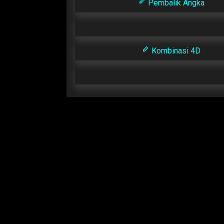
Pembalik Angka
Kombinasi 4D