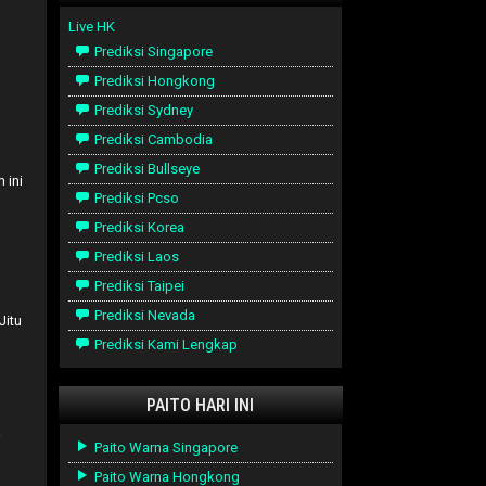
Live HK
Prediksi Singapore
Prediksi Hongkong
Prediksi Sydney
Prediksi Cambodia
Prediksi Bullseye
 ini
Prediksi Pcso
Prediksi Korea
Prediksi Laos
Prediksi Taipei
Prediksi Nevada
Jitu
Prediksi Kami Lengkap
PAITO HARI INI
i
Paito Warna Singapore
Paito Warna Hongkong