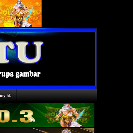
ney 6D