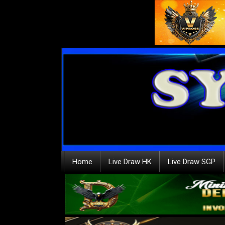
Home
Live Draw HK
Live Draw SGP