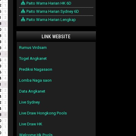
Paito Warna Harian HK 6D
2
1
Paito Warna Harian Sydney 6D
5
9
1
2
Paito Warna Harian Lengkap
8
1
0
5
8
5
LINK WEBSITE
3
5
Rumus Virdsam
3
4
1
3
Togel Angkanet
5
8
3
3
Prediksi Nagasaon
6
1
4
4
Lomba Naga saon
1
8
2
2
Data Angkanet
4
3
Live Sydney
2
2
4
1
Live Draw Hongkong Pools
8
8
0
7
Live Draw HK
0
1
0
1
Welcome Hk Pools