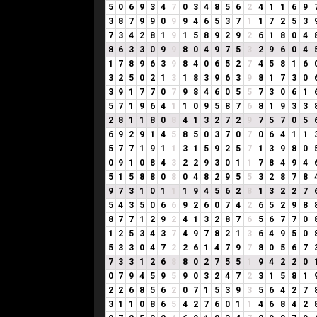
5
0
6
9
3
4
7
0
3
4
8
5
6
2
4
1
1
6
9
3
8
7
9
9
0
9
9
4
6
5
3
7
1
1
7
2
5
3
7
3
4
2
8
1
9
1
5
8
9
2
9
2
6
1
8
0
4
8
6
3
3
0
9
9
8
0
4
9
7
5
3
2
9
6
0
4
1
7
8
9
6
3
9
8
4
0
6
5
2
7
4
5
8
1
6
3
2
5
0
2
1
3
1
8
3
9
6
3
9
8
1
7
3
0
3
9
1
7
7
0
7
9
8
4
6
0
5
5
7
3
0
6
1
5
7
1
9
6
4
1
1
0
9
5
8
7
6
8
1
9
3
3
2
8
1
1
8
0
8
4
1
3
2
7
2
9
7
5
7
0
5
6
9
2
9
1
4
5
8
5
0
3
7
0
7
0
6
4
1
1
5
7
7
1
9
1
1
3
1
5
9
2
5
7
1
3
9
8
0
0
9
1
0
8
4
3
2
2
9
3
0
1
1
7
8
4
9
4
5
1
5
8
8
0
8
0
4
8
2
9
5
5
3
2
8
7
8
9
7
3
1
0
1
1
1
9
4
5
6
2
8
1
3
2
2
7
5
4
3
5
0
6
6
9
2
6
0
7
4
2
6
5
2
9
8
8
7
7
1
2
9
2
4
1
3
2
8
7
6
5
6
7
7
0
1
2
5
3
4
3
7
4
9
7
8
2
1
3
6
4
9
5
0
5
3
3
0
4
7
2
2
6
1
4
7
9
7
8
0
5
6
7
7
3
3
1
2
6
8
8
0
2
7
5
5
1
9
4
2
2
0
0
7
9
4
5
9
5
9
0
3
2
4
7
2
3
1
5
8
1
2
2
6
8
5
6
2
0
7
1
5
3
9
3
5
6
4
2
7
3
1
1
0
8
6
5
4
2
7
6
0
1
1
4
6
8
4
2