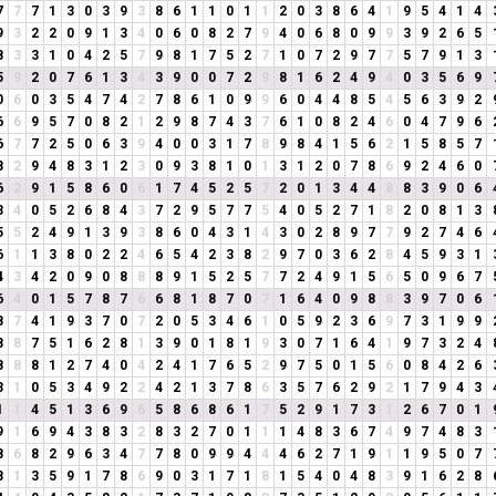
7
7
7
1
3
0
3
9
3
8
6
1
1
0
1
1
2
0
3
8
6
4
1
9
5
4
1
4
9
3
2
2
0
9
1
3
4
0
6
0
8
2
7
9
4
0
6
8
0
9
9
3
9
2
6
5
8
3
3
1
0
4
2
5
7
9
8
1
7
5
2
7
1
0
7
2
9
7
7
5
7
9
1
3
5
9
2
0
7
6
1
3
4
3
9
0
0
7
2
9
8
1
6
2
4
9
4
0
3
5
6
9
0
6
0
3
5
4
7
4
2
7
8
6
1
0
9
9
6
0
4
4
8
5
4
5
6
3
9
2
6
6
9
5
7
0
8
2
1
2
9
8
7
4
3
7
6
1
0
8
2
4
6
0
4
7
9
6
6
7
7
2
5
0
6
3
9
4
0
0
3
1
7
8
9
8
4
1
5
6
2
1
5
8
5
7
8
2
9
4
8
3
1
2
3
0
9
3
8
1
0
1
3
1
2
0
7
8
6
9
2
4
6
0
6
2
9
1
5
8
6
0
6
1
7
4
5
2
5
7
2
0
1
3
4
4
8
8
3
9
0
6
3
4
0
5
2
6
8
4
3
7
2
9
5
7
7
5
4
0
5
2
7
1
8
2
0
8
1
3
5
5
2
4
9
1
3
9
3
8
6
0
4
3
1
4
3
0
2
8
9
7
7
9
2
7
4
6
6
1
1
3
8
0
2
2
4
6
5
4
2
3
8
2
9
7
0
3
6
2
8
4
5
9
3
1
4
3
4
2
0
9
0
8
8
8
9
1
5
2
5
7
7
2
4
9
1
5
6
5
0
9
6
7
6
4
0
1
5
7
8
7
6
6
8
1
8
7
0
7
1
6
4
0
9
8
8
3
9
7
0
6
8
7
4
1
9
3
7
0
7
2
0
5
3
4
6
1
0
5
9
2
3
6
9
7
3
1
9
9
8
8
7
5
1
6
2
8
1
3
9
0
1
8
1
9
3
0
7
1
6
4
1
9
7
3
2
4
8
8
8
1
2
7
4
0
4
2
4
1
7
6
5
2
9
7
5
0
1
5
6
0
8
4
2
6
3
1
0
5
3
4
9
2
2
4
2
1
3
7
8
6
3
5
7
6
2
9
2
1
7
9
4
3
1
1
4
5
1
3
6
9
6
5
8
6
8
6
1
7
5
2
9
1
7
3
1
2
6
7
0
1
9
1
6
9
4
3
8
3
2
8
3
2
7
0
1
1
1
4
8
3
6
7
4
9
7
4
8
3
8
6
8
2
9
6
3
4
7
7
8
0
9
9
4
4
4
6
2
7
1
9
1
1
9
5
0
7
8
1
3
5
9
1
7
8
6
9
0
3
1
7
1
8
1
5
4
0
4
8
3
9
1
6
2
8