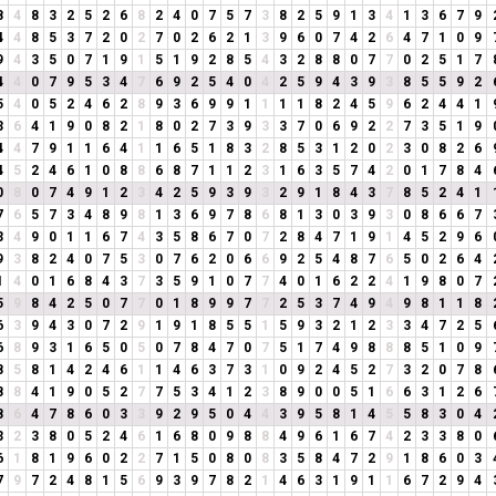
8
4
8
3
2
5
2
6
8
2
4
0
7
5
7
3
8
2
5
9
1
3
4
1
3
6
7
9
4
4
8
5
3
7
2
0
2
7
0
2
6
2
1
3
9
6
0
7
4
2
6
4
7
1
0
9
9
4
3
5
0
7
1
9
1
5
1
9
2
8
5
4
3
2
8
8
0
7
7
0
2
5
1
7
4
4
0
7
9
5
3
4
7
6
9
2
5
4
0
4
2
5
9
4
3
9
3
8
5
5
9
2
5
4
0
5
2
4
6
2
8
9
3
6
9
9
1
1
1
1
8
2
4
5
9
6
2
4
4
1
3
6
4
1
9
0
8
2
1
8
0
2
7
3
9
3
3
7
0
6
9
2
2
7
3
5
1
9
4
4
7
9
1
1
6
4
1
1
6
5
1
8
3
2
8
5
3
1
2
0
2
3
0
8
2
6
4
5
2
4
6
1
0
8
8
6
8
7
1
1
2
3
1
6
3
5
7
4
2
0
1
7
8
4
0
8
0
7
4
9
1
2
3
4
2
5
9
3
9
3
2
9
1
8
4
3
7
8
5
2
4
1
7
6
5
7
3
4
8
9
8
1
3
6
9
7
8
6
8
1
3
0
3
9
3
0
8
6
6
7
3
4
9
0
1
1
6
7
4
3
5
8
6
7
0
7
2
8
4
7
1
9
1
4
5
2
9
6
9
3
8
2
4
0
7
5
3
0
7
6
2
0
6
6
9
2
5
4
8
7
6
5
0
2
6
4
1
4
0
1
6
8
4
3
7
3
5
9
1
0
7
7
4
0
1
6
2
2
4
1
9
8
0
7
5
9
8
4
2
5
0
7
7
0
1
8
9
9
7
7
2
5
3
7
4
9
4
9
8
1
1
8
6
3
9
4
3
0
7
2
9
1
9
1
8
5
5
1
5
9
3
2
1
2
3
3
4
7
2
5
6
8
9
3
1
6
5
0
5
0
7
8
4
7
0
7
5
1
7
4
9
8
8
8
5
1
0
9
8
5
8
1
4
2
4
6
1
1
4
6
3
7
3
1
0
9
2
4
5
2
7
3
2
0
7
8
8
8
4
1
9
0
5
2
7
7
5
3
4
1
2
3
8
9
0
0
5
1
6
6
3
1
2
6
8
6
4
7
8
6
0
3
3
9
2
9
5
0
4
4
3
9
5
8
1
4
5
5
8
3
0
4
3
2
3
8
0
5
2
4
6
1
6
8
0
9
8
8
4
9
6
1
6
7
4
2
3
3
8
0
6
1
8
1
9
6
0
2
2
7
1
5
0
8
0
8
3
5
8
4
7
2
9
1
8
6
0
3
7
9
7
2
4
8
1
5
6
9
3
9
7
8
2
1
4
6
3
1
9
1
1
6
7
2
9
4