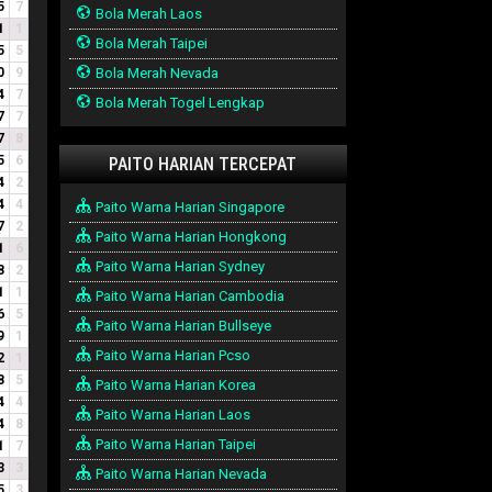
5
7
Bola Merah Laos
1
1
Bola Merah Taipei
5
5
0
9
Bola Merah Nevada
4
7
Bola Merah Togel Lengkap
7
7
7
8
5
6
PAITO HARIAN TERCEPAT
4
2
4
4
Paito Warna Harian Singapore
7
2
Paito Warna Harian Hongkong
1
6
Paito Warna Harian Sydney
8
2
1
1
Paito Warna Harian Cambodia
6
5
Paito Warna Harian Bullseye
9
1
Paito Warna Harian Pcso
2
1
8
5
Paito Warna Harian Korea
4
4
Paito Warna Harian Laos
4
8
Paito Warna Harian Taipei
1
7
3
3
Paito Warna Harian Nevada
5
3