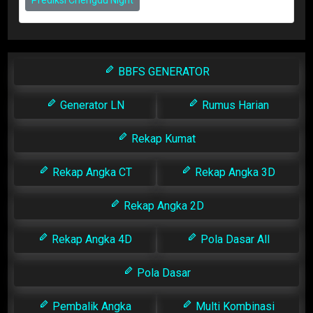
Prediksi Chengdu Night
BBFS GENERATOR
Generator LN
Rumus Harian
Rekap Kumat
Rekap Angka CT
Rekap Angka 3D
Rekap Angka 2D
Rekap Angka 4D
Pola Dasar All
Pola Dasar
Pembalik Angka
Multi Kombinasi