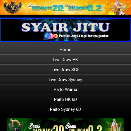
Home
Live Draw HK
Live Draw SGP
Live Draw Sydney
Paito Warna
Paito HK 6D
Paito Sydney 6D