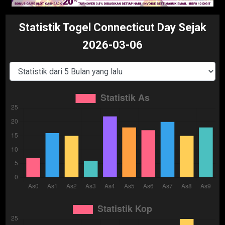
Statistik Togel Connecticut Day Sejak
2026-03-06