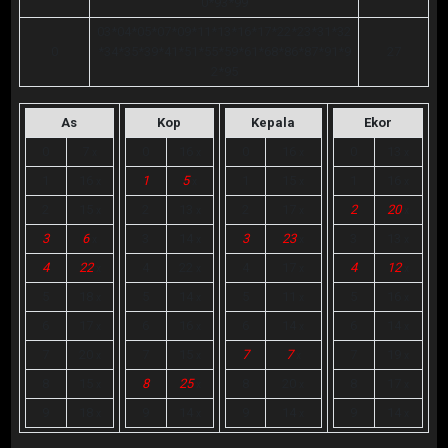
0*93*99
03*04*05*07*09*11*13*16*17*22*23*31*32
0
*34*35*39*41*51*55*59*61*68*86*87*91*9
27
2*95
As
Kop
Kepala
Ekor
0
7
0
16
0
16
0
13
x
x
x
x
1
16
1
5
1
15
1
16
x
x
x
x
2
15
2
13
2
17
2
20
x
x
x
x
3
6
3
14
3
23
3
13
x
x
x
x
4
22
4
22
4
17
4
12
x
x
x
x
5
18
5
14
5
11
5
16
x
x
x
x
6
17
6
16
6
14
6
14
x
x
x
x
7
20
7
15
7
7
7
19
x
x
x
x
8
15
8
25
8
20
8
17
x
x
x
x
9
18
9
14
9
14
9
14
x
x
x
x