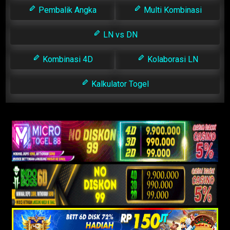
Pembalik Angka
Multi Kombinasi
LN vs DN
Kombinasi 4D
Kolaborasi LN
Kalkulator Togel