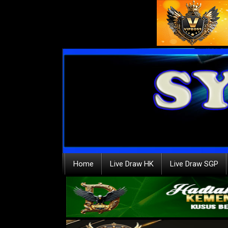
Home
Live Draw HK
Live Draw SGP