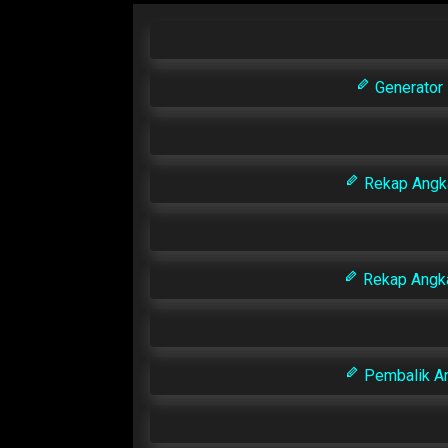
Generator
Rekap Angk
Rekap Angk
Pembalik A