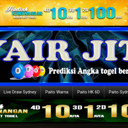
Live Draw Sydney
Paito Warna
Paito HK 6D
Paito Syd