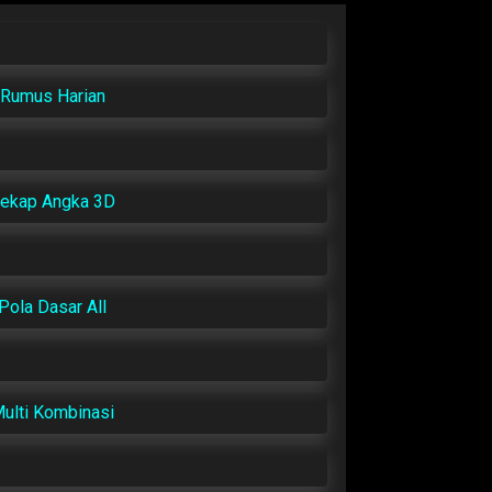
Rumus Harian
ekap Angka 3D
Pola Dasar All
ulti Kombinasi