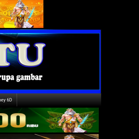
ney 6D