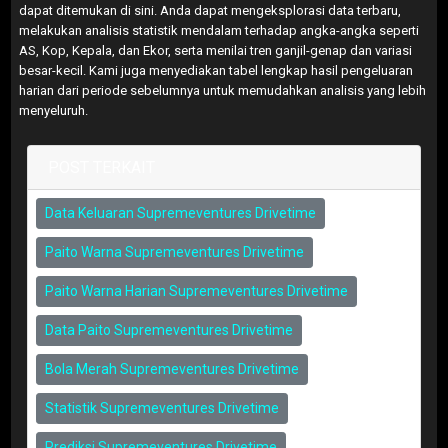
dapat ditemukan di sini. Anda dapat mengeksplorasi data terbaru,
melakukan analisis statistik mendalam terhadap angka-angka seperti
AS, Kop, Kepala, dan Ekor, serta menilai tren ganjil-genap dan variasi
besar-kecil. Kami juga menyediakan tabel lengkap hasil pengeluaran
harian dari periode sebelumnya untuk memudahkan analisis yang lebih
menyeluruh.
POST TERKAIT
Data Keluaran Supremeventures Drivetime
Paito Warna Supremeventures Drivetime
Paito Warna Harian Supremeventures Drivetime
Data Paito Supremeventures Drivetime
Bola Merah Supremeventures Drivetime
Statistik Supremeventures Drivetime
Prediksi Supremeventures Drivetime