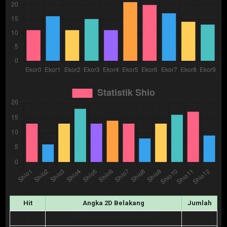
Hit
Angka 2D Belakang
Jumlah
4
06*XX*15*32*48*53*58*85
8