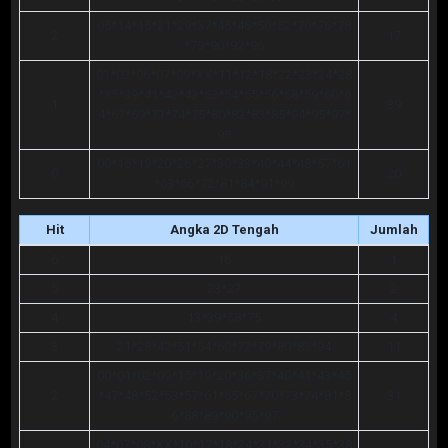
05*14*15*21*29*37*45*46*50*52*70*76*78
2
17
*79*90*92*96
01*02*06*07*09*XX*11*12*18*22*23*24*28
*35*39*41*42*43*53*54*55*56*58*59*60*6
1
39
4*67*69*71*74*75*80*82*83*85*94*95*97*
98
00*16*19*20*26*27*30*33*40*44*48*57*61
0
20
*63*66*72*81*84*91*99
Hit
Angka 2D Tengah
Jumlah
6
16
1
5
23*27
2
4
13*39*58*75
4
3
21*28*42*51*54*60*72*79*80*83*94
11
00*01*02*09*15*19*20*36*37*40*41*43*45
2
*47*48*52*53*57*61*65*67*70*73*74*81*8
31
6*88*89*90*95*97
04*07*08*XX*10*17*18*24*31*32*34*35*38