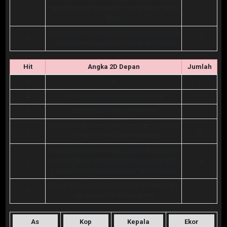
1
*46*50*55*63*64*68*71*76*78*84*91*93*9
27
6*98
03*05*06*11*12*14*22*25*26*29*30*33*44
0
25
*49*56*59*62*66*69*77*82*85*87*92*99
Hit
Angka 2D Depan
Jumlah
5
17
1
4
21*42*52*57*60*64*65*72*81*83
10
3
04*30*35*46*48*51*79*85*97
9
01*02*07*08*09*13*18*19*26*28*32*36*39
2
22
*67*74*75*78*87*91*93*94*95
03*05*06*XX*10*14*15*22*23*24*25*29*31
1
*34*37*38*41*43*45*50*53*54*56*58*59*6
38
2*66*69*73*76*80*84*88*89*90*92*96*98
00*11*12*16*20*27*33*40*44*47*49*55*61
0
21
*63*68*70*71*77*82*86*99
As
Kop
Kepala
Ekor