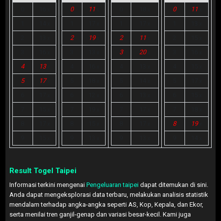
0
16
0
11
0
18
0
11
x
x
x
x
1
14
1
17
1
17
1
13
x
x
x
x
2
13
2
19
2
11
2
15
x
x
x
x
3
16
3
13
3
20
3
16
x
x
x
x
4
13
4
16
4
13
4
15
x
x
x
x
5
17
5
18
5
14
5
17
x
x
x
x
6
17
6
12
6
13
6
15
x
x
x
x
7
15
7
19
7
17
7
18
x
x
x
x
8
17
8
15
8
17
8
19
x
x
x
x
9
15
9
13
9
13
9
14
x
x
x
x
Result Togel Taipei
Informasi terkini mengenai
Pengeluaran taipei
dapat ditemukan di sini.
Anda dapat mengeksplorasi data terbaru, melakukan analisis statistik
mendalam terhadap angka-angka seperti AS, Kop, Kepala, dan Ekor,
serta menilai tren ganjil-genap dan variasi besar-kecil. Kami juga