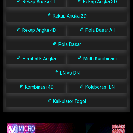
Rekap Angka CT
Rekap Angka 3D
Rekap Angka 2D
Rekap Angka 4D
Pola Dasar All
Pola Dasar
Pembalik Angka
Multi Kombinasi
LN vs DN
Kombinasi 4D
Kolaborasi LN
Kalkulator Togel