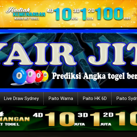
Live Draw Sydney
Paito Warna
Paito HK 6D
Paito Syd