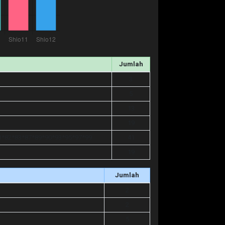
Jumlah
3
5
13
19
1*82*83*87*89*90*93*95*97*99
41
19
Jumlah
2
2
5