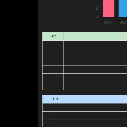
Hit
5
4
3
2
1
02*05*09*10*16*21*24*28*29*
0
Hit
6
5
4