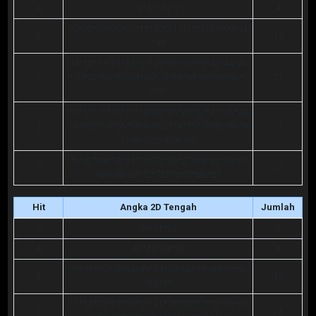
4
26*40*43*71
4
00*03*05*06*07*11*30*31*47*61*67*90*91
3
14
*98
04*12*19*21*24*27*29*33*35*39*42*44*46
2
*50*52*55*57*64*65*70*79*84*85*89*93*9
27
5*97
08*13*15*16*17*18*22*25*28*32*41*45*48
1
*49*53*54*56*58*60*62*74*75*78*80*83*8
31
6*88*92*94*96*99
01*02*09*10*14*20*23*36*37*38*51*59*63
0
22
*66*68*69*72*73*76*77*82*87
Hit
Angka 2D Tengah
Jumlah
5
06*11*23
3
4
42*44*64*99
4
00*01*05*15*34*49*54*58*68*79*80*90*92
3
15
*93*97
10*14*26*37*38*39*41*48*50*52*53*60*63
2
23