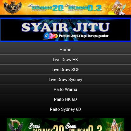
Home
Live Draw HK
Live Draw SGP
Live Draw Sydney
Paito Warna
Paito HK 6D
Paito Sydney 6D