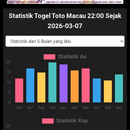
Statistik Togel Toto Macau 22:00 Sejak
2026-03-07