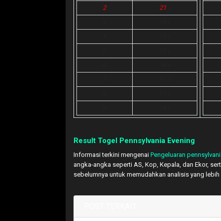
2
21
x
3
19
x
4
14
x
5
18
x
6
14
x
7
10
x
8
15
x
9
18
x
Result Togel Pennsylvania Evening
Informasi terkini mengenai
Pengeluaran pennsylvani
angka-angka seperti AS, Kop, Kepala, dan Ekor, sert
sebelumnya untuk memudahkan analisis yang lebih
POST TERKAIT