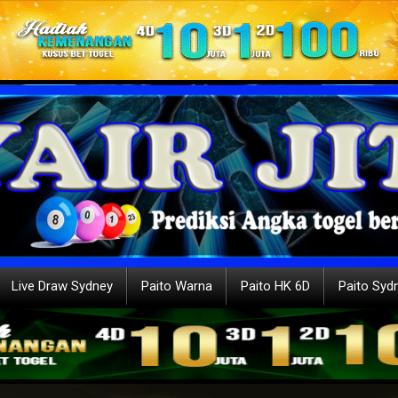
Live Draw Sydney
Paito Warna
Paito HK 6D
Paito Syd