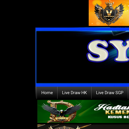
Home
Live Draw HK
Live Draw SGP