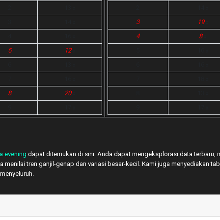
2
13
2
14
x
x
3
14
3
19
x
x
4
16
4
8
x
x
5
12
5
16
x
x
6
13
6
16
x
x
7
16
7
18
x
x
8
20
8
13
x
x
9
17
9
17
x
x
a evening
dapat ditemukan di sini. Anda dapat mengeksplorasi data terbaru, 
a menilai tren ganjil-genap dan variasi besar-kecil. Kami juga menyediakan tab
 menyeluruh.