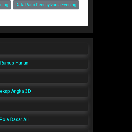
ening
Data Paito Pennsylvania Evening
Rumus Harian
ekap Angka 3D
Pola Dasar All