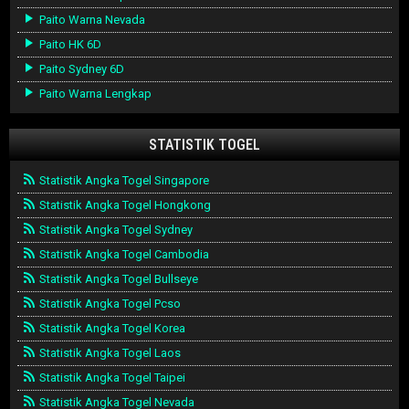
Paito Warna Nevada
Paito HK 6D
Paito Sydney 6D
Paito Warna Lengkap
STATISTIK TOGEL
Statistik Angka Togel Singapore
Statistik Angka Togel Hongkong
Statistik Angka Togel Sydney
Statistik Angka Togel Cambodia
Statistik Angka Togel Bullseye
Statistik Angka Togel Pcso
Statistik Angka Togel Korea
Statistik Angka Togel Laos
Statistik Angka Togel Taipei
Statistik Angka Togel Nevada