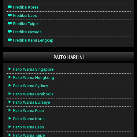
Prediksi Korea
Prediksi Laos
Prediksi Taipei
Prediksi Nevada
Prediksi Kami Lengkap
PAITO HARI INI
Paito Warna Singapore
Paito Warna Hongkong
Paito Warna Sydney
Paito Warna Cambodia
Paito Warna Bullseye
Paito Warna Pcso
Paito Warna Korea
Paito Warna Laos
Paito Warna Taipei