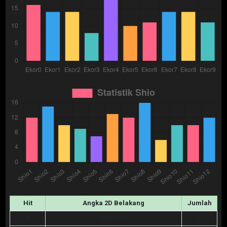
Hit
Angka 2D Belakang
Jumlah
4
04*37*72
3