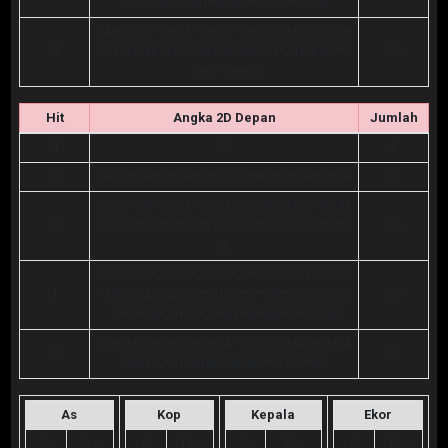
2*73*78*79*81*86*89*92*93*94*96
04*06*09*10*11*13*15*19*20*21*22*25*28
0
*31*41*46*51*52*61*62*66*71*74*76*87*9
29
5*97*98*99
Hit
Angka 2D Depan
Jumlah
4
33
1
3
04*13*18*35*48*52*62*72*80*90*94*97*98
13
05*07*08*10*11*19*21*25*28*34*37*40*44
2
*46*47*49*53*56*61*66*73*75*76*78*82*9
26
3
12*15*20*22*23*24*26*27*29*30*31*32*36
1
*38*39*43*45*50*54*55*57*58*59*60*63*6
37
5*67*68*74*77*79*81*83*88*89*92*96
00*01*02*03*06*09*14*16*17*41*42*51*64
0
23
*69*70*71*84*85*86*87*91*95*99
As
Kop
Kepala
Ekor
0
9
0
14
0
17
0
16
x
x
x
x