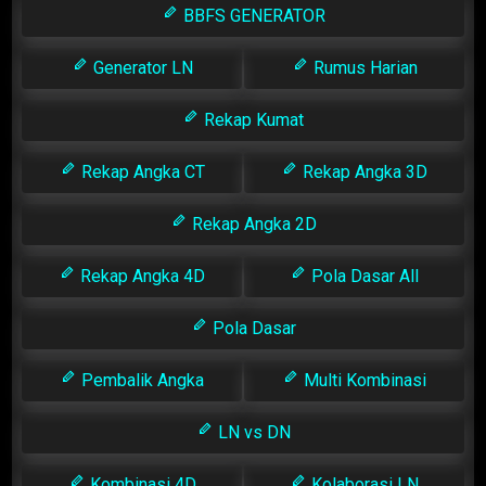
BBFS GENERATOR
Generator LN
Rumus Harian
Rekap Kumat
Rekap Angka CT
Rekap Angka 3D
Rekap Angka 2D
Rekap Angka 4D
Pola Dasar All
Pola Dasar
Pembalik Angka
Multi Kombinasi
LN vs DN
Kombinasi 4D
Kolaborasi LN