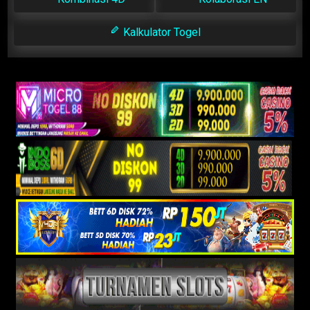
Kalkulator Togel