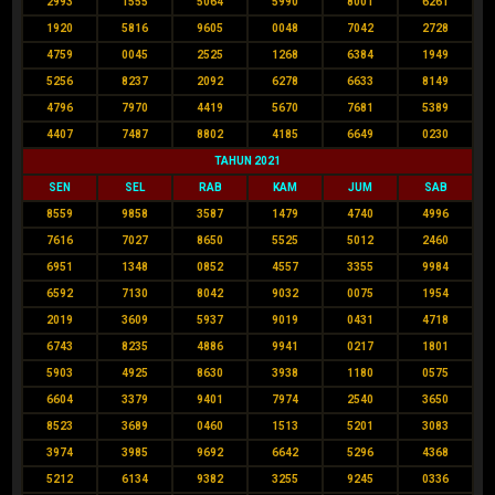
2993
1555
5064
5990
8001
6261
1920
5816
9605
0048
7042
2728
4759
0045
2525
1268
6384
1949
5256
8237
2092
6278
6633
8149
4796
7970
4419
5670
7681
5389
4407
7487
8802
4185
6649
0230
TAHUN 2021
SEN
SEL
RAB
KAM
JUM
SAB
8559
9858
3587
1479
4740
4996
7616
7027
8650
5525
5012
2460
6951
1348
0852
4557
3355
9984
6592
7130
8042
9032
0075
1954
2019
3609
5937
9019
0431
4718
6743
8235
4886
9941
0217
1801
5903
4925
8630
3938
1180
0575
6604
3379
9401
7974
2540
3650
8523
3689
0460
1513
5201
3083
3974
3985
9692
6642
5296
4368
5212
6134
9382
3255
9245
0336