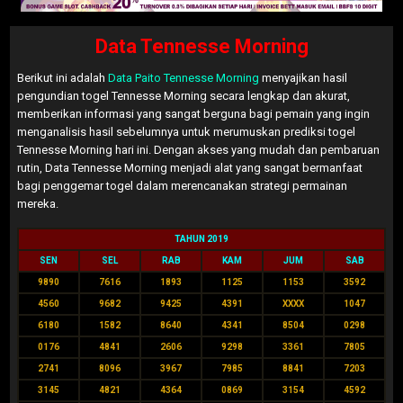
Data Tennesse Morning
Berikut ini adalah
Data Paito Tennesse Morning
menyajikan hasil
pengundian togel Tennesse Morning secara lengkap dan akurat,
memberikan informasi yang sangat berguna bagi pemain yang ingin
menganalisis hasil sebelumnya untuk merumuskan prediksi togel
Tennesse Morning hari ini. Dengan akses yang mudah dan pembaruan
rutin, Data Tennesse Morning menjadi alat yang sangat bermanfaat
bagi penggemar togel dalam merencanakan strategi permainan
mereka.
TAHUN 2019
SEN
SEL
RAB
KAM
JUM
SAB
9890
7616
1893
1125
1153
3592
4560
9682
9425
4391
XXXX
1047
6180
1582
8640
4341
8504
0298
0176
4841
2606
9298
3361
7805
2741
8096
3967
7985
8841
7203
3145
4821
4364
0869
3154
4592