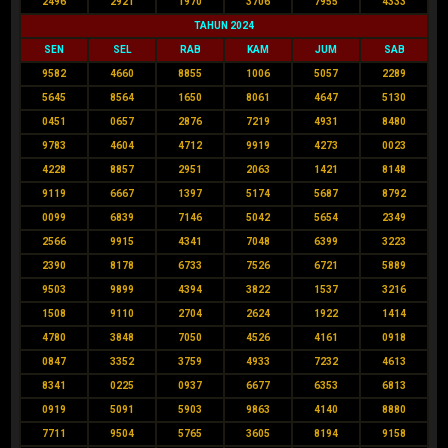
2496
2921
1970
3706
7955
4333
TAHUN 2024
SEN
SEL
RAB
KAM
JUM
SAB
9582
4660
8855
1006
5057
2289
5645
8564
1650
8061
4647
5130
0451
0657
2876
7219
4931
8480
9783
4604
4712
9919
4273
0023
4228
8857
2951
2063
1421
8148
9119
6667
1397
5174
5687
8792
0099
6839
7146
5042
5654
2349
2566
9915
4341
7048
6399
3223
2390
8178
6733
7526
6721
5889
9503
9899
4394
3822
1537
3216
1508
9110
2704
2624
1922
1414
4780
3848
7050
4526
4161
0918
0847
3352
3759
4933
7232
4613
8341
0225
0937
6677
6353
6813
0919
5091
5903
9863
4140
8880
7711
9504
5765
3605
8194
9158