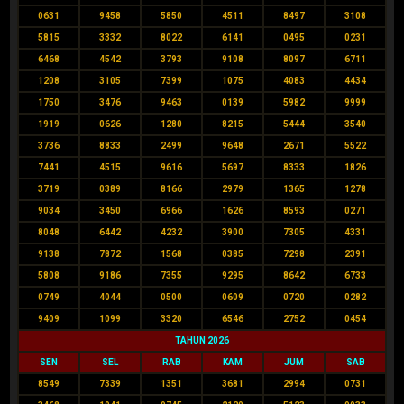
0631
9458
5850
4511
8497
3108
5815
3332
8022
6141
0495
0231
6468
4542
3793
9108
8097
6711
1208
3105
7399
1075
4083
4434
1750
3476
9463
0139
5982
9999
1919
0626
1280
8215
5444
3540
3736
8833
2499
9648
2671
5522
7441
4515
9616
5697
8333
1826
3719
0389
8166
2979
1365
1278
9034
3450
6966
1626
8593
0271
8048
6442
4232
3900
7305
4331
9138
7872
1568
0385
7298
2391
5808
9186
7355
9295
8642
6733
0749
4044
0500
0609
0720
0282
9409
1099
3320
6546
2752
0454
TAHUN 2026
SEN
SEL
RAB
KAM
JUM
SAB
8549
7339
1351
3681
2994
0731