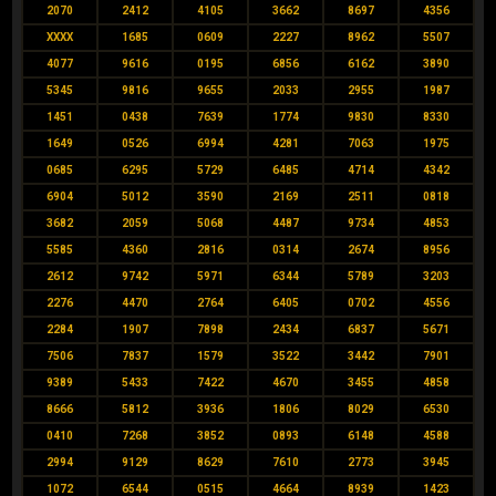
2070
2412
4105
3662
8697
4356
XXXX
1685
0609
2227
8962
5507
4077
9616
0195
6856
6162
3890
5345
9816
9655
2033
2955
1987
1451
0438
7639
1774
9830
8330
1649
0526
6994
4281
7063
1975
0685
6295
5729
6485
4714
4342
6904
5012
3590
2169
2511
0818
3682
2059
5068
4487
9734
4853
5585
4360
2816
0314
2674
8956
2612
9742
5971
6344
5789
3203
2276
4470
2764
6405
0702
4556
2284
1907
7898
2434
6837
5671
7506
7837
1579
3522
3442
7901
9389
5433
7422
4670
3455
4858
8666
5812
3936
1806
8029
6530
0410
7268
3852
0893
6148
4588
2994
9129
8629
7610
2773
3945
1072
6544
0515
4664
8939
1423