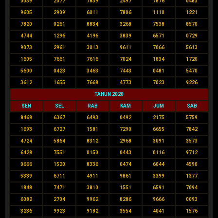
0039
2077
7839
2497
7876
0483
9605
2909
6011
7806
1110
1221
7820
0261
8834
3268
7538
8570
4744
1296
4196
3839
6571
0729
9073
2961
3013
9611
7066
5613
1605
7661
7616
7024
1834
1720
5600
0423
3463
7443
0481
5470
3612
1655
7668
4773
7023
9226
TAHUN 2020
SEN
SEL
RAB
KAM
JUM
SAB
8468
6367
6493
0492
2175
5759
1693
6727
1581
7290
6655
7842
4724
5864
8312
2968
3091
3573
6428
7551
0150
0443
0116
9712
0666
1520
8336
0474
6044
4590
5339
6711
4911
9861
3399
1377
1848
7471
3810
1551
6591
7094
6082
2704
9962
8286
9666
0093
3236
9923
9182
3554
4041
1576