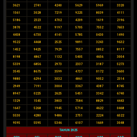
3621
2741
4240
5629
5969
3320
1561
3028
7219
9225
8039
4111
5186
2323
4702
4209
1619
2196
3870
4522
9197
5705
7552
7653
4458
6730
4141
5785
0430
1490
9522
4468
2525
9891
3243
9632
1452
9425
7929
7557
0852
8117
8198
4867
1132
5405
4656
3004
5339
6856
2973
2337
3187
5273
3545
8675
3599
4737
0172
3600
9880
6294
3032
4861
9052
2314
2949
7191
3004
3367
4387
8745
8947
0225
2625
5451
3342
6740
1329
1545
3803
7584
8829
4443
1647
5268
1945
5714
4622
0468
5530
4280
9486
2751
2224
6522
9595
5595
5346
6107
1669
3048
TAHUN 2025