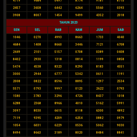
4719
9684
0497
8774
9181
8715
2457
3658
6442
6264
5560
0393
3908
8007
1454
9499
4352
2018
TAHUN 2023
SEN
SEL
RAB
KAM
JUM
SAB
1046
0270
4993
8663
1733
4040
4684
1408
8660
3446
7121
6708
2449
2101
5157
0708
0389
0408
8402
2930
1318
0814
1199
0858
5474
4538
8323
8290
8183
4551
3000
2944
6777
5342
0611
1191
2008
0822
8596
8895
1297
2534
5571
0793
9997
0123
2622
0793
1580
3783
3296
4726
8437
1018
6288
2368
8966
4010
5162
5991
3097
8030
6615
8118
6300
4892
7119
9395
4209
6254
0882
0979
1054
6031
6229
0536
5062
9030
8494
8663
3189
8020
8484
8841