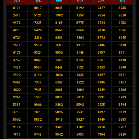
SEN
SEL
RAB
KAM
JUM
SAB
6101
0817
8845
5192
2327
5735
2413
5121
1982
9250
7524
2620
9976
7225
8185
5775
0724
0253
4015
5426
8568
0560
2828
9656
6724
2236
8203
7464
5772
1045
2611
9552
1685
4917
2406
6898
6176
8324
8836
6148
2957
1011
4767
0860
1353
8135
0261
4390
7401
8504
0449
7135
3453
6790
2902
3194
4026
1335
5897
9571
9468
7338
6268
1222
3906
6167
4622
7923
3808
1084
8349
9106
9241
1500
0839
2918
9991
8703
5389
8066
3402
5592
2435
3794
3755
2075
5826
7531
1397
0879
5062
5832
4915
5827
1949
6683
9104
7772
9303
4109
9810
5767
7917
9748
3542
6953
4304
0829