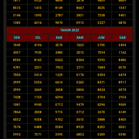
1871
9920
4890
2878
9809
6609
8515
1415
8149
8667
4535
1047
3146
1095
2787
3831
7338
9401
1383
6316
9870
5913
3227
6876
TAHUN 2022
SEN
SEL
RAB
KAM
JUM
SAB
7049
4196
2570
7633
3795
3494
4357
7925
2480
2015
7594
1162
8500
8163
5662
8264
9393
8486
4781
2331
7952
2711
7684
0570
7006
3414
1229
0176
0204
6474
2999
5356
6610
0263
8471
8917
2999
2669
2658
0806
8824
6974
7428
1150
6394
9911
3704
2154
1081
9940
0712
9479
6396
9069
7864
2008
9715
0712
2470
6149
6552
9358
9702
3615
3888
8450
7576
0488
0584
8923
8203
6561
3992
7571
3395
6852
0269
0345