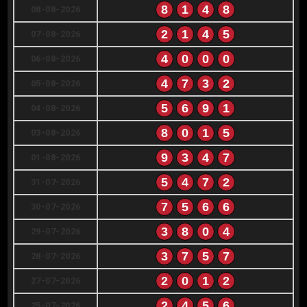
8
1
4
8
08-08-2026
2
1
4
5
07-08-2026
4
0
0
0
06-08-2026
4
7
3
2
05-08-2026
5
6
9
1
04-08-2026
8
0
1
5
03-08-2026
9
3
4
7
01-08-2026
5
4
7
2
31-07-2026
7
5
6
6
30-07-2026
3
8
0
4
29-07-2026
3
7
5
7
28-07-2026
2
0
1
2
27-07-2026
2
4
5
6
25-07-2026