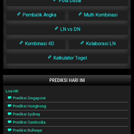
Pola Dasar
Pembalik Angka
Multi Kombinasi
LN vs DN
Kombinasi 4D
Kolaborasi LN
Kalkulator Togel
PREDIKSI HARI INI
Live HK
Prediksi Singapore
Prediksi Hongkong
Prediksi Sydney
Prediksi Cambodia
Prediksi Bullseye