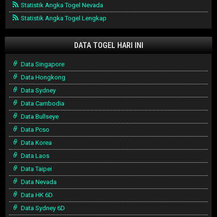
Statistik Angka Togel Nevada
Statistik Angka Togel Lengkap
DATA TOGEL HARI INI
Data Singapore
Data Hongkong
Data Sydney
Data Cambodia
Data Bullseye
Data Pcso
Data Korea
Data Laos
Data Taipei
Data Nevada
Data HK 6D
Data Sydney 6D