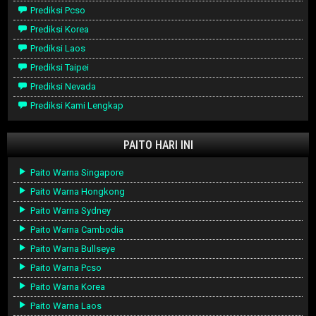
Prediksi Pcso
Prediksi Korea
Prediksi Laos
Prediksi Taipei
Prediksi Nevada
Prediksi Kami Lengkap
PAITO HARI INI
Paito Warna Singapore
Paito Warna Hongkong
Paito Warna Sydney
Paito Warna Cambodia
Paito Warna Bullseye
Paito Warna Pcso
Paito Warna Korea
Paito Warna Laos