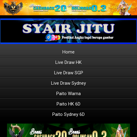
Home
Live Draw HK
Live Draw SGP
Live Draw Sydney
Paito Warna
Paito HK 6D
Paito Sydney 6D