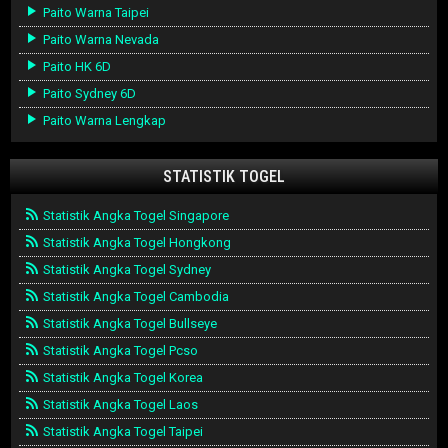
Paito Warna Taipei
Paito Warna Nevada
Paito HK 6D
Paito Sydney 6D
Paito Warna Lengkap
STATISTIK TOGEL
Statistik Angka Togel Singapore
Statistik Angka Togel Hongkong
Statistik Angka Togel Sydney
Statistik Angka Togel Cambodia
Statistik Angka Togel Bullseye
Statistik Angka Togel Pcso
Statistik Angka Togel Korea
Statistik Angka Togel Laos
Statistik Angka Togel Taipei