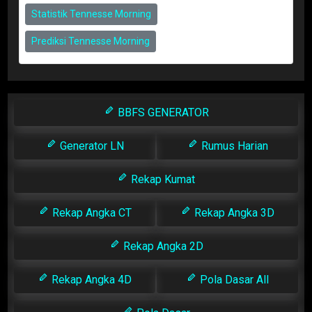
Statistik Tennesse Morning
Prediksi Tennesse Morning
BBFS GENERATOR
Generator LN
Rumus Harian
Rekap Kumat
Rekap Angka CT
Rekap Angka 3D
Rekap Angka 2D
Rekap Angka 4D
Pola Dasar All