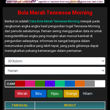
Bola Merah Tennesse Morning
Berikut ini adalah
Data Bola Merah Tennesse Morning
merujuk pada
rangkuman angka-angka hasil pengundian togel Tennesse Morning
dari periode sebelumnya. Pemain sering menggunakan data ini untuk
mengidentifikasi angka yang mungkin akan muncul kembali di
pengundian selanjutnya. Informasi ini sangat berguna dalam
merumuskan prediksi yang lebih tepat, yang pada gilirannya dapat
meningkatkan peluang kemenangan dalam permainan.
CLEAR
Merah
Biru
Hijau
Orange
Hitam
TANGGAL
RESULT