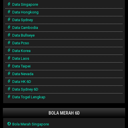
Data Singapore
Data Hongkong
Data Sydney
Data Cambodia
Data Bullseye
Data Pcso
Data Korea
Data Laos
Data Taipei
Data Nevada
Data HK 6D
Data Sydney 6D
Data Togel Lengkap
BOLA MERAH 6D
Bola Merah Singapore