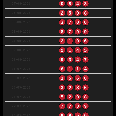
0
8
4
8
07-08-2026
2
5
0
8
06-08-2026
3
7
0
6
05-08-2026
8
7
9
9
04-08-2026
2
1
0
6
03-08-2026
2
1
4
5
02-08-2026
9
3
4
7
01-08-2026
6
1
1
4
31-07-2026
1
5
6
8
30-07-2026
3
2
3
6
29-07-2026
5
2
9
8
28-07-2026
7
7
3
9
27-07-2026
9
8
5
6
26-07-2026