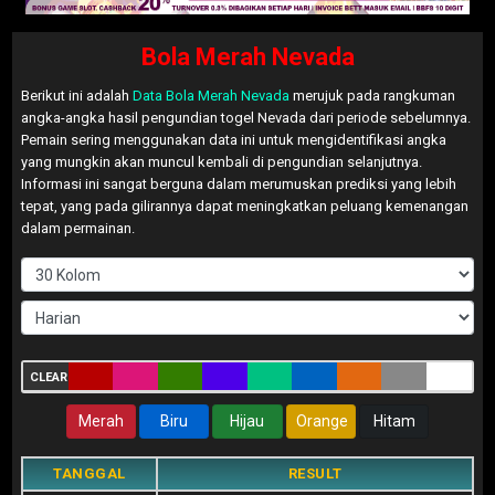
Bola Merah Nevada
Berikut ini adalah
Data Bola Merah Nevada
merujuk pada rangkuman
angka-angka hasil pengundian togel Nevada dari periode sebelumnya.
Pemain sering menggunakan data ini untuk mengidentifikasi angka
yang mungkin akan muncul kembali di pengundian selanjutnya.
Informasi ini sangat berguna dalam merumuskan prediksi yang lebih
tepat, yang pada gilirannya dapat meningkatkan peluang kemenangan
dalam permainan.
CLEAR
Merah
Biru
Hijau
Orange
Hitam
TANGGAL
RESULT