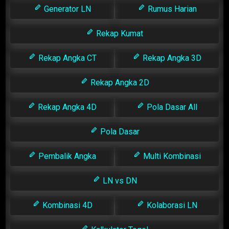
Generator LN
Rumus Harian
Rekap Kumat
Rekap Angka CT
Rekap Angka 3D
Rekap Angka 2D
Rekap Angka 4D
Pola Dasar All
Pola Dasar
Pembalik Angka
Multi Kombinasi
LN vs DN
Kombinasi 4D
Kolaborasi LN