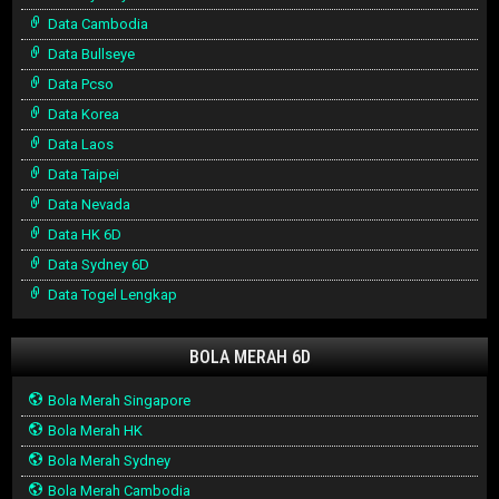
Data Cambodia
Data Bullseye
Data Pcso
Data Korea
Data Laos
Data Taipei
Data Nevada
Data HK 6D
Data Sydney 6D
Data Togel Lengkap
BOLA MERAH 6D
Bola Merah Singapore
Bola Merah HK
Bola Merah Sydney
Bola Merah Cambodia