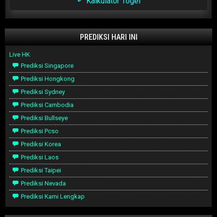
Kalkulator Togel
PREDIKSI HARI INI
Live HK
Prediksi Singapore
Prediksi Hongkong
Prediksi Sydney
Prediksi Cambodia
Prediksi Bullseye
Prediksi Pcso
Prediksi Korea
Prediksi Laos
Prediksi Taipei
Prediksi Nevada
Prediksi Kami Lengkap