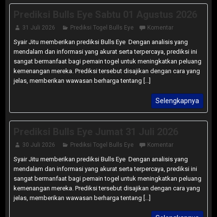
Prediksi Bulls Eye Sabtu 01 Agustus 2026
31 Juli 2026
Prediksi Togel Bulls Eye
Komentar
Syair Jitu memberikan prediksi Bulls Eye Dengan analisis yang
mendalam dan informasi yang akurat serta terpercaya, prediksi ini
sangat bermanfaat bagi pemain togel untuk meningkatkan peluang
kemenangan mereka. Prediksi tersebut disajikan dengan cara yang
jelas, memberikan wawasan berharga tentang [...]
Selengkapnya
Prediksi Bulls Eye Jumat 31 Juli 2026
30 Juli 2026
Prediksi Togel Bulls Eye
Komentar
Syair Jitu memberikan prediksi Bulls Eye Dengan analisis yang
mendalam dan informasi yang akurat serta terpercaya, prediksi ini
sangat bermanfaat bagi pemain togel untuk meningkatkan peluang
kemenangan mereka. Prediksi tersebut disajikan dengan cara yang
jelas, memberikan wawasan berharga tentang [...]