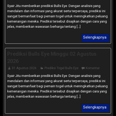
Syair Jitu memberikan prediksi Bulls Eye Dengan analisis yang
mendalam dan informasi yang akurat serta terpercaya, prediksi ini
sangat bermanfaat bagi pemain togel untuk meningkatkan peluang
kemenangan mereka. Prediksi tersebut disajikan dengan cara yang
jelas, memberikan wawasan berharga tentang [...]
Selengkapnya
Prediksi Bulls Eye Minggu 02 Agustus
2026
01 Agustus 2026
Prediksi Togel Bulls Eye
Komentar
Syair Jitu memberikan prediksi Bulls Eye Dengan analisis yang
mendalam dan informasi yang akurat serta terpercaya, prediksi ini
sangat bermanfaat bagi pemain togel untuk meningkatkan peluang
kemenangan mereka. Prediksi tersebut disajikan dengan cara yang
jelas, memberikan wawasan berharga tentang [...]
Selengkapnya