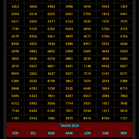
4252
4658
9482
2988
9590
9004
1259
0904
0318
0333
0061
5759
1816
9401
0411
0350
3477
0162
2929
7473
7479
7749
9159
6703
0304
3896
5706
2159
6979
8356
9651
4899
4577
0706
0756
8366
4233
1826
3488
8957
5553
4246
6398
0882
6863
3458
5605
4644
3364
3850
0840
6276
4881
2529
4869
0466
2915
0967
6851
6441
1148
8942
5837
8059
2262
4627
3031
7319
3161
0371
5289
0543
8198
2867
7039
2394
3288
0868
6782
1338
3925
6445
2654
8715
5695
5422
7801
6587
8557
2086
7882
6152
5982
3006
7194
3931
1057
7845
7144
8443
5183
7551
3944
1217
3810
1187
0342
1083
3870
8916
8706
1151
TAHUN 2024
SEN
SEL
RAB
KAM
JUM
SAB
MIN