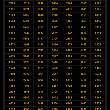
2885
2019
5846
1484
2168
6952
8286
3956
0921
5308
4335
4376
7609
1286
9608
5155
4606
0918
3165
1969
6839
5553
5001
9032
9595
4462
2051
6415
0250
5237
6164
8459
7731
2821
4042
9393
7920
3087
2549
7427
8330
5746
7448
5556
6197
7328
2893
7326
1971
0571
3669
0185
6936
1273
1425
3076
8455
8227
6755
0464
0586
0143
3098
4229
3948
7925
0527
0089
6716
0625
8085
9623
0380
9610
1567
0817
4281
9743
9210
9169
7630
7201
5119
9466
7824
9022
2261
7647
4157
8625
4530
6656
0042
9260
4544
6016
6716
3995
1156
1101
0174
5287
0924
5605
5497
2608
4593
0379
2308
6677
6093
7867
8484
0507
3424
3022
8602
9962
5369
6438
2497
6488
8200
6367
1633
5772
5623
4303
9461
5210
8808
3075
0437