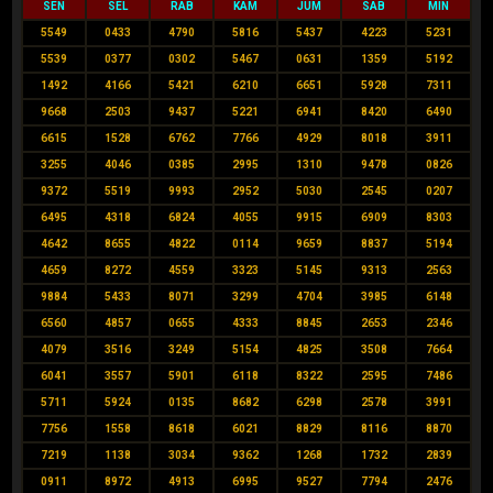
SEN
SEL
RAB
KAM
JUM
SAB
MIN
5549
0433
4790
5816
5437
4223
5231
5539
0377
0302
5467
0631
1359
5192
1492
4166
5421
6210
6651
5928
7311
9668
2503
9437
5221
6941
8420
6490
6615
1528
6762
7766
4929
8018
3911
3255
4046
0385
2995
1310
9478
0826
9372
5519
9993
2952
5030
2545
0207
6495
4318
6824
4055
9915
6909
8303
4642
8655
4822
0114
9659
8837
5194
4659
8272
4559
3323
5145
9313
2563
9884
5433
8071
3299
4704
3985
6148
6560
4857
0655
4333
8845
2653
2346
4079
3516
3249
5154
4825
3508
7664
6041
3557
5901
6118
8322
2595
7486
5711
5924
0135
8682
6298
2578
3991
7756
1558
8618
6021
8829
8116
8870
7219
1138
3034
9362
1268
1732
2839
0911
8972
4913
6995
9527
7794
2476