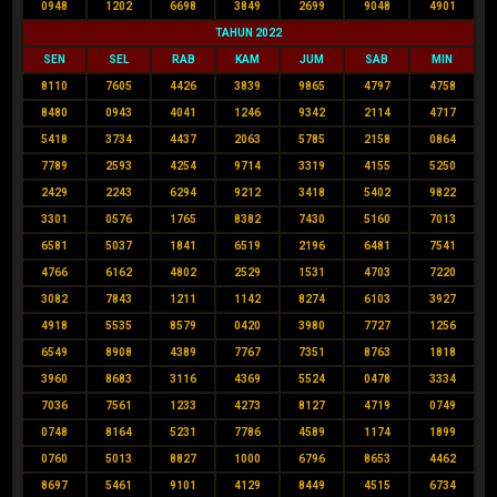
0948
1202
6698
3849
2699
9048
4901
TAHUN 2022
SEN
SEL
RAB
KAM
JUM
SAB
MIN
8110
7605
4426
3839
9865
4797
4758
8480
0943
4041
1246
9342
2114
4717
5418
3734
4437
2063
5785
2158
0864
7789
2593
4254
9714
3319
4155
5250
2429
2243
6294
9212
3418
5402
9822
3301
0576
1765
8382
7430
5160
7013
6581
5037
1841
6519
2196
6481
7541
4766
6162
4802
2529
1531
4703
7220
3082
7843
1211
1142
8274
6103
3927
4918
5535
8579
0420
3980
7727
1256
6549
8908
4389
7767
7351
8763
1818
3960
8683
3116
4369
5524
0478
3334
7036
7561
1233
4273
8127
4719
0749
0748
8164
5231
7786
4589
1174
1899
0760
5013
8827
1000
6796
8653
4462
8697
5461
9101
4129
8449
4515
6734