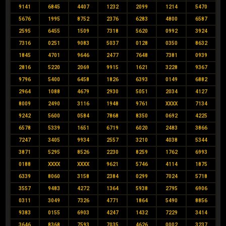
9141
6845
4407
1232
2099
1214
5470
5676
1995
8752
2376
6283
4800
6587
2595
6455
1509
7318
5620
0992
3924
7316
0251
9083
5037
0128
0350
8632
1845
4701
9646
2477
7648
7381
0939
2816
5220
2069
9915
1621
3228
9367
9796
5400
6458
1826
6393
0149
6882
2964
1088
4679
2930
5051
2034
4127
8009
2490
3116
1948
9761
XXXX
7134
9242
5600
0584
7868
8350
0692
4225
6578
5339
1651
6719
6020
2483
3866
7247
3405
9934
2557
3210
4038
5344
3871
5295
8526
2230
8259
1762
6993
0188
XXXX
XXXX
9621
5746
4114
1875
6339
8060
3158
2384
0299
7024
5718
3557
9483
4272
1364
5938
2795
6906
0311
3049
7326
4771
1864
5490
8856
9383
0155
6903
4247
1432
7229
3414
3646
8368
7593
7035
4626
0002
3237