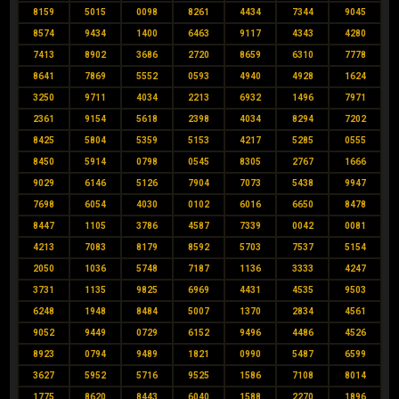
8159
5015
0098
8261
4434
7344
9045
8574
9434
1400
6463
9117
4343
4280
7413
8902
3686
2720
8659
6310
7778
8641
7869
5552
0593
4940
4928
1624
3250
9711
4034
2213
6932
1496
7971
2361
9154
5618
2398
4034
8294
7202
8425
5804
5359
5153
4217
5285
0555
8450
5914
0798
0545
8305
2767
1666
9029
6146
5126
7904
7073
5438
9947
7698
6054
4030
0102
6016
6650
8478
8447
1105
3786
4587
7339
0042
0081
4213
7083
8179
8592
5703
7537
5154
2050
1036
5748
7187
1136
3333
4247
3731
1135
9825
6969
4431
4535
9503
6248
1948
8484
5007
1370
2834
4561
9052
9449
0729
6152
9496
4486
4526
8923
0794
9489
1821
0990
5487
6599
3627
5952
5716
9525
1586
7108
8014
1775
8620
8443
6040
1588
2270
1896