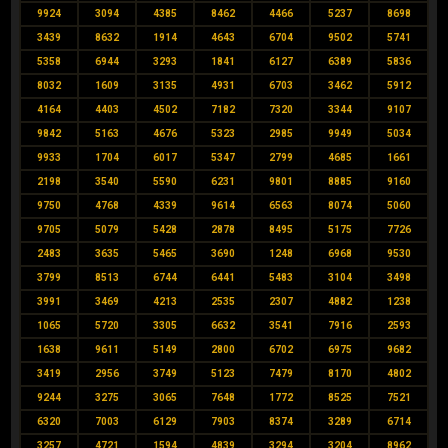
9924
3094
4385
8462
4466
5237
8698
3439
8632
1914
4643
6704
9502
5741
5358
6944
3293
1841
6127
6389
5836
8032
1609
3135
4931
6703
3462
5912
4164
4403
4502
7182
7320
3344
9107
9842
5163
4676
5323
2985
9949
5034
9933
1704
6017
5347
2799
4685
1661
2198
3540
5590
6231
9801
8885
9160
9750
4768
4339
9614
6563
8074
5060
9705
5079
5428
2878
8495
5175
7726
2483
3635
5465
3690
1248
6968
9530
3799
8513
6744
6441
5483
3104
3498
3991
3469
4213
2535
2307
4882
1238
1065
5720
3305
6632
3541
7916
2593
1638
9611
5149
2800
6702
6975
9682
3419
2956
3749
5123
7479
8170
4802
9244
3275
3065
7648
1772
8525
7521
6320
7003
6129
7903
8374
3289
6714
3257
4721
1594
4839
3294
3204
8962