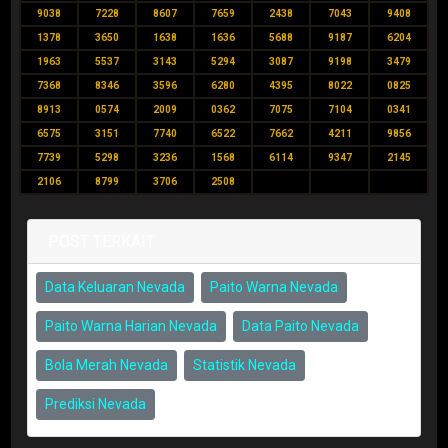
9038
7228
8607
7659
2438
7043
9408
1378
3650
1638
1636
5688
9187
6204
1963
5537
3143
5294
3087
9198
3479
7368
8346
3596
6280
4395
8022
0825
8913
0574
2009
0362
7075
7104
0341
6575
3151
7740
6522
7662
4211
9856
7739
5298
3236
1568
6114
9347
2145
2106
8799
3706
2508
POST TERKAIT
Data Keluaran Nevada
Paito Warna Nevada
Paito Warna Harian Nevada
Data Paito Nevada
Bola Merah Nevada
Statistik Nevada
Prediksi Nevada