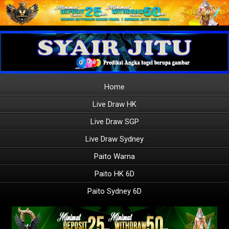
Home
Live Draw HK
Live Draw SGP
Live Draw Sydney
Paito Warna
Paito HK 6D
Paito Sydney 6D