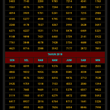
3403
7143
2200
9783
7214
4341
1763
1561
4376
2679
7244
4314
2805
1617
4094
3909
9701
5241
5019
7215
2980
4105
5277
4938
9795
1956
6331
9345
2240
4178
7027
4267
3990
2628
3697
6271
6227
1531
1714
5878
6469
5221
9148
9898
7421
6460
3739
2141
5922
7761
3848
4078
7428
3736
4688
4270
4621
8716
2388
3542
7177
2872
7891
TAHUN 2018
SEN
SEL
RAB
KAM
JUM
SAB
MIN
7042
6599
4812
9276
4068
6062
2555
4865
9032
9056
5828
5585
4338
4469
6137
4576
5642
6416
9876
2712
7528
3925
9759
1318
7153
4553
2580
1394
1911
7665
9669
1172
5278
6507
9822
3119
1460
6147
6279
6872
6980
5692
6417
8937
2016
6764
8712
1641
3226
2655
4955
4625
7636
6004
8846
7998