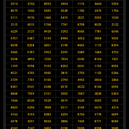
3314
2742
8092
4904
1115
4644
9294
8079
1566
0693
0028
1765
2470
1756
3111
9976
1460
0419
2521
3303
1024
2115
6015
5766
7761
8708
8025
2122
6229
2127
8929
3292
8065
7781
6346
0757
5487
5139
8984
4352
3858
9035
8598
8258
6051
0198
8655
1115
8294
9065
0787
3952
5393
3689
1684
4792
5598
4892
1330
7034
5045
8106
7421
1109
9398
9159
8202
0041
1130
8955
8521
4703
0065
2815
2750
1125
0266
3739
7701
0100
2794
4955
3834
2456
8201
5921
0248
0575
6522
8160
6930
8868
7959
5151
3050
7087
2828
5454
1566
8326
9329
4019
5620
6635
1050
8633
6296
7808
5511
4169
0674
4214
4162
4154
8282
6234
8736
3778
6699
6978
4391
8036
2886
7443
8771
8580
4162
7147
0453
0158
5530
8398
3049