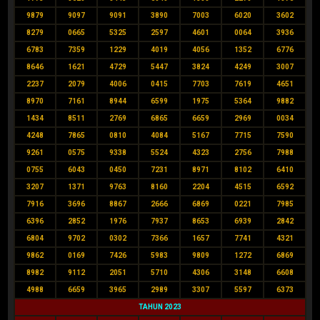
9879
9097
9091
3890
7003
6020
3602
8279
0665
5325
2597
4601
0064
3936
6783
7359
1229
4019
4056
1352
6776
8646
1621
4729
5447
3824
4249
3007
2237
2079
4006
0415
7703
7619
4651
8970
7161
8944
6599
1975
5364
9882
1434
8511
2769
6865
6659
2969
0034
4248
7865
0810
4084
5167
7715
7590
9261
0575
9338
5524
4323
2756
7988
0755
6043
0450
7231
8971
8102
6410
3207
1371
9763
8160
2204
4515
6592
7916
3696
8867
2666
6869
0221
7985
6396
2852
1976
7937
8653
6939
2842
6804
9702
0302
7366
1657
7741
4321
9862
0169
7426
5983
9809
1272
6869
8982
9112
2051
5710
4306
3148
6608
4988
6659
3965
2989
3307
5597
6373
TAHUN 2023