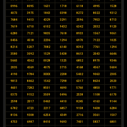
0996
8095
1631
1718
6118
4995
1528
4073
3975
1843
0398
8272
8022
9312
7684
9413
4329
3291
2596
7953
8713
7619
6710
6102
9432
6342
2032
9120
6280
7121
9835
7618
8933
1567
9061
0456
4518
2236
1294
6970
7122
1025
8214
5207
7082
6140
8392
7761
1294
3580
3092
1529
5438
8613
2043
6646
5665
4562
0028
1325
6852
8970
9346
2035
4569
4075
3715
4168
4567
5604
4190
9784
XXXX
2208
5402
9063
2305
9813
8462
1542
7298
6317
8634
2020
4601
7282
8501
4690
5760
4850
9771
0373
9152
3509
0496
2538
1108
6170
2598
2017
0463
4410
8245
4163
9144
6782
4723
2217
6857
9158
9438
6284
8136
9308
6254
4349
2716
3561
1507
4753
6987
8410
9693
7401
5837
6801