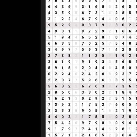
7
6
3
3
6
5
6
6
7
4
7
8
1
6
4
3
6
9
3
1
6
8
5
2
6
5
4
3
5
9
5
6
7
3
1
4
2
8
5
3
1
2
2
4
6
7
9
4
4
0
6
1
9
5
2
2
4
0
3
7
9
7
3
0
2
4
9
0
1
1
9
7
2
9
2
1
6
6
5
1
9
4
4
6
5
2
8
1
0
7
4
6
6
3
5
8
7
0
2
5
7
5
4
8
3
4
9
7
7
5
9
3
7
1
4
2
0
2
7
3
8
2
1
1
2
5
7
1
9
2
3
6
1
9
1
9
1
9
3
3
5
6
8
8
9
1
8
9
2
0
4
4
8
4
5
0
0
2
2
4
6
2
4
2
6
8
9
3
7
2
2
0
7
7
5
9
6
6
3
3
9
5
5
6
0
2
2
6
7
6
3
9
7
3
6
2
8
6
0
6
3
3
0
2
2
1
8
4
1
6
2
1
3
0
2
9
2
2
5
1
5
7
3
9
2
2
1
7
5
2
7
6
0
5
2
3
5
3
8
9
0
5
1
6
2
1
9
4
4
0
3
3
1
7
8
5
4
0
2
8
7
5
4
2
6
9
7
9
0
9
0
9
4
9
1
7
9
7
7
4
1
4
5
2
8
1
1
5
7
1
8
2
1
6
5
2
3
6
4