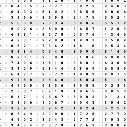
1
2
1
6
5
5
1
1
8
2
6
8
8
4
9
6
6
3
6
9
2
3
8
0
4
3
5
8
7
0
7
1
8
0
8
2
3
5
9
4
8
3
5
1
0
4
3
3
6
6
1
0
2
2
8
8
5
6
2
8
8
0
6
9
1
3
4
6
6
3
3
6
9
5
5
2
4
7
5
3
5
5
2
4
2
4
5
0
5
9
5
7
3
3
4
7
6
9
0
6
6
5
5
7
2
4
1
6
9
2
6
8
3
6
0
8
8
3
6
5
7
3
1
2
8
9
5
9
6
4
3
1
4
8
9
7
8
6
0
5
7
6
4
4
3
4
6
2
1
4
2
3
1
4
9
2
9
0
9
1
9
9
3
3
3
5
0
9
9
9
8
8
2
1
3
7
3
4
2
6
1
8
1
8
9
9
5
3
4
1
3
8
3
1
4
5
0
5
4
8
3
3
0
9
0
9
8
1
4
9
3
2
8
9
3
1
4
9
5
0
0
0
5
1
8
6
5
6
9
0
4
6
6
7
4
3
6
9
1
6
1
8
9
3
8
0
1
1
6
3
8
8
2
9
3
4
0
9
9
5
1
4
4
8
2
8
6
9
6
6
5
8
9
1
6
6
4
7
7
5
2
5
7
2
9
4
8
0
2
2
9
9
7
5
6
3
9
7
8
8
7
3
8
4
0
4
0
5
8
4
3
5
1
1
6
4
8
4
9
6
0
6
6
8
3
6
9
8
9
8
5
4
0
2
8
1
1
6
2
6
0
7
7
6
7
1
9
1
1
8
6
5
2
0
0
5
3
4
9
6
1
7
1
8
9
8
6
7
4
8
0
0
3
3
0
1
3
1
0
9
3
3
5
6
2
1
0
6
7
4
8
0
4
3
7
3
0
4
2
9
8
3
2
9
1
1
6
2
4
2
6
1
9
2
4
6
5
2
5
1
1
5
8
8
4
9
4
3
9
0
8
8
1
7
2
5
7
2
7
7
0
9
1
4
1
0
2
2
3
5
4
3
7
2
7
7
2
9
1
0
3
0
5
9
9
4
5
4
9
0
0
7
9
7
1
7
6
3
9
3
9
8
9