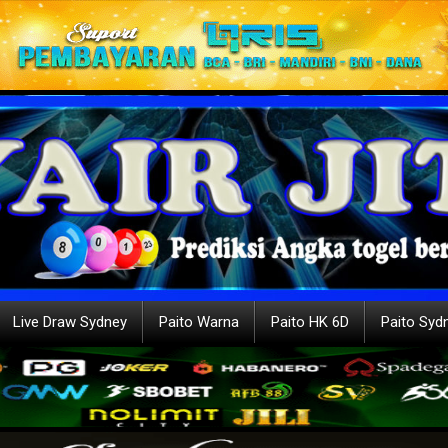
Live Draw Sydney
Paito Warna
Paito HK 6D
Paito Syd