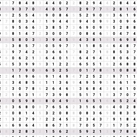
9
6
7
8
4
8
3
4
4
0
2
2
8
2
9
4
4
2
8
4
4
3
9
9
3
7
0
7
4
0
5
7
3
2
9
7
7
5
2
8
1
6
9
9
2
5
5
4
9
9
0
8
6
5
5
2
9
0
9
3
6
1
9
7
7
8
0
3
4
7
1
9
4
4
8
9
4
0
9
9
3
0
9
6
1
6
9
5
6
6
3
3
8
5
7
3
6
9
0
9
9
5
2
8
8
9
5
8
1
4
7
2
3
0
0
7
7
0
8
4
6
1
0
4
7
4
8
6
5
8
0
3
3
3
9
4
5
9
4
3
8
1
9
1
6
9
8
1
3
3
8
5
7
3
0
5
9
7
7
1
1
8
5
4
6
4
8
7
4
3
9
7
4
2
6
3
6
6
1
7
8
2
7
1
8
8
5
3
7
7
6
0
6
2
1
3
6
4
0
1
1
6
4
9
4
4
8
0
6
3
5
4
5
3
9
9
9
3
1
2
2
4
6
5
5
1
6
2
6
8
8
1
1
1
7
9
0
9
6
5
2
5
7
0
1
7
8
6
1
0
8
8
2
2
4
1
9
6
6
9
1
4
9
4
7
2
5
2
7
9
7
1
1
4
4
3
4
8
5
4
1
1
3
6
9
4
9
5
9
5
9
6
1
9
2
2
3
0
7
8
6
2
6
4
6
1
3
6
8
4
3
6
4
1
0
2
2
1
6
3
1
4
7
3
9
8
8
5
1
7
1
8
3
7
0
7
0
7
0
5
9
8
8
8
0
4
9
4
1
6
5
1
6
6
5
2
4
2
8
3
6
8
0
8
7
6
5
6
2
3
1
6
0
6
4
0
2
8
2
9
0
8
1
4
5
3
2
0
8
8
0
8
3
6
9
0
8
3
5
2
1
3
2
7
9
7
2
2
4
5
9
2
3
4
3
7
9
1
8
4
6
6
6
9
6
4
1
8
6
7
1
8
7
0
5
7
3
1
7
5
2
4
8
3
2
8
3
2
1
5
6
2
8
5
9
2
1
3
9
7
8
8