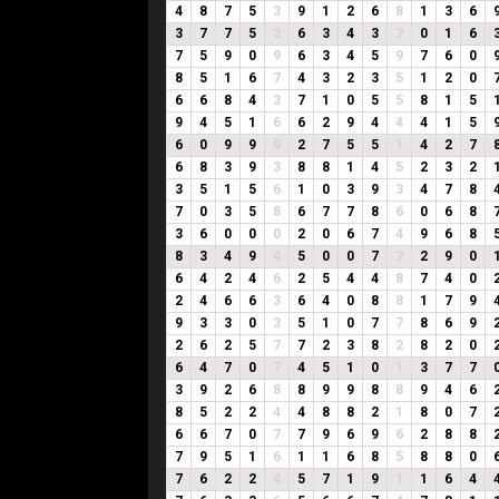
4
8
7
5
3
9
1
2
6
8
1
3
6
3
7
7
5
3
6
3
4
3
7
0
1
6
7
5
9
0
9
6
3
4
5
9
7
6
0
8
5
1
6
7
4
3
2
3
5
1
2
0
6
6
8
4
3
7
1
0
5
5
8
1
5
9
4
5
1
6
6
2
9
4
4
4
1
5
6
0
9
9
9
2
7
5
5
1
4
2
7
6
8
3
9
3
8
8
1
4
5
2
3
2
3
5
1
5
6
1
0
3
9
3
4
7
8
7
0
3
5
8
6
7
7
8
6
0
6
8
3
6
0
0
0
2
0
6
7
4
9
6
8
8
3
4
9
4
5
0
0
7
7
2
9
0
6
4
2
4
6
2
5
4
4
8
7
4
0
2
4
6
6
3
6
4
0
8
8
1
7
9
9
3
3
0
3
5
1
0
7
7
8
6
9
2
6
2
5
7
7
2
3
8
2
8
2
0
6
4
7
0
7
4
5
1
0
1
3
7
7
3
9
2
6
8
8
9
9
8
8
9
4
6
8
5
2
2
4
4
8
8
2
1
8
0
7
6
6
7
0
7
7
9
6
9
6
2
8
8
7
9
5
1
6
1
1
6
8
5
8
8
0
7
6
2
2
4
5
7
1
9
1
1
6
4