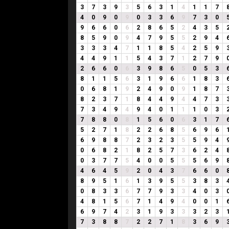
3
7
3
9
3
5
6
3
1
4
1
1
7
4
0
9
0
9
0
3
3
6
9
7
3
0
9
6
6
0
6
2
8
6
5
2
4
3
5
8
5
9
0
9
4
7
9
5
5
2
9
4
3
3
3
4
7
1
1
8
5
4
2
5
9
4
4
9
1
1
5
4
3
7
1
2
7
9
2
6
6
0
6
3
9
8
6
5
0
5
3
8
1
1
5
6
3
1
9
6
6
1
8
3
0
6
8
1
9
2
4
9
0
9
1
8
7
8
2
3
7
1
8
4
4
9
4
4
7
3
7
3
4
9
4
9
4
0
1
1
1
0
3
7
8
8
0
8
1
5
6
0
6
3
1
7
5
2
7
1
8
2
2
6
8
5
6
9
6
6
9
8
8
7
2
3
2
3
5
5
9
4
0
6
8
2
1
8
2
5
7
3
6
2
4
0
3
7
7
5
4
0
0
5
5
5
6
9
4
6
4
5
9
2
0
4
3
7
6
6
0
8
9
5
1
6
1
3
9
5
5
3
8
3
0
8
3
3
6
7
7
9
3
3
4
0
3
4
8
1
5
6
7
1
4
9
4
0
0
1
6
9
7
4
2
3
1
9
3
3
3
2
3
7
3
8
8
7
2
2
7
1
8
3
6
9