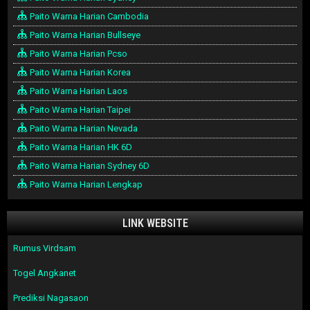
Paito Warna Harian Cambodia
Paito Warna Harian Bullseye
Paito Warna Harian Pcso
Paito Warna Harian Korea
Paito Warna Harian Laos
Paito Warna Harian Taipei
Paito Warna Harian Nevada
Paito Warna Harian HK 6D
Paito Warna Harian Sydney 6D
Paito Warna Harian Lengkap
LINK WEBSITE
Rumus Virdsam
Togel Angkanet
Prediksi Nagasaon