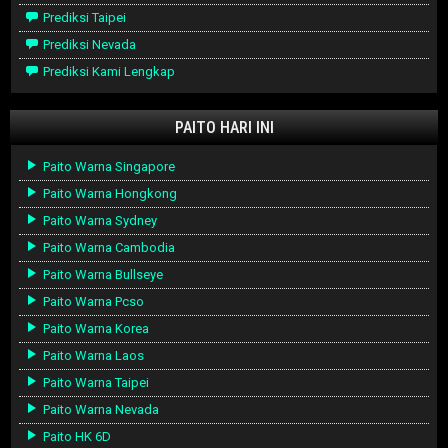
Prediksi Taipei
Prediksi Nevada
Prediksi Kami Lengkap
PAITO HARI INI
Paito Warna Singapore
Paito Warna Hongkong
Paito Warna Sydney
Paito Warna Cambodia
Paito Warna Bullseye
Paito Warna Pcso
Paito Warna Korea
Paito Warna Laos
Paito Warna Taipei
Paito Warna Nevada
Paito HK 6D