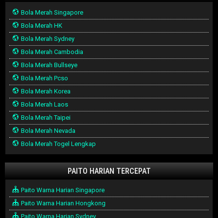
Bola Merah Singapore
Bola Merah HK
Bola Merah Sydney
Bola Merah Cambodia
Bola Merah Bullseye
Bola Merah Pcso
Bola Merah Korea
Bola Merah Laos
Bola Merah Taipei
Bola Merah Nevada
Bola Merah Togel Lengkap
PAITO HARIAN TERCEPAT
Paito Warna Harian Singapore
Paito Warna Harian Hongkong
Paito Warna Harian Sydney