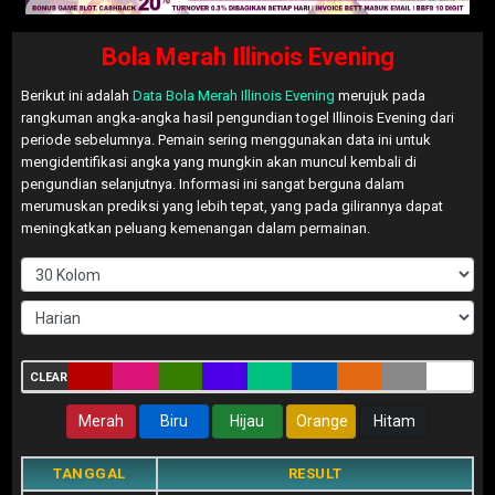
Bola Merah Illinois Evening
Berikut ini adalah
Data Bola Merah Illinois Evening
merujuk pada
rangkuman angka-angka hasil pengundian togel Illinois Evening dari
periode sebelumnya. Pemain sering menggunakan data ini untuk
mengidentifikasi angka yang mungkin akan muncul kembali di
pengundian selanjutnya. Informasi ini sangat berguna dalam
merumuskan prediksi yang lebih tepat, yang pada gilirannya dapat
meningkatkan peluang kemenangan dalam permainan.
CLEAR
Merah
Biru
Hijau
Orange
Hitam
TANGGAL
RESULT