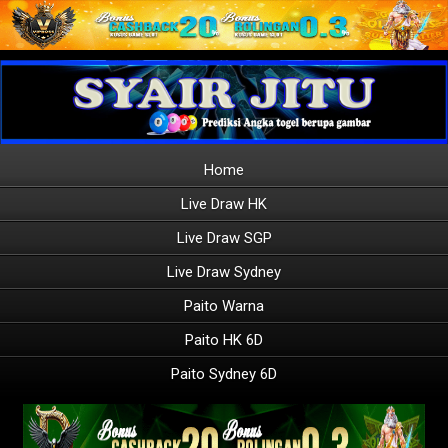
Home
Live Draw HK
Live Draw SGP
Live Draw Sydney
Paito Warna
Paito HK 6D
Paito Sydney 6D