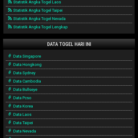
Statistik Angka Togel Laos
Statistik Angka Togel Taipei
Statistik Angka Togel Nevada
Statistik Angka Togel Lengkap
DATA TOGEL HARI INI
Data Singapore
Data Hongkong
Data Sydney
Data Cambodia
Data Bullseye
Data Pcso
Data Korea
Data Laos
Data Taipei
Data Nevada