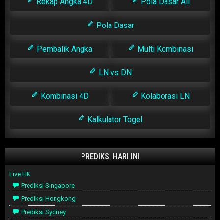
Rekap Angka 4D
Pola Dasar All
Pola Dasar
Pembalik Angka
Multi Kombinasi
LN vs DN
Kombinasi 4D
Kolaborasi LN
Kalkulator Togel
PREDIKSI HARI INI
Live HK
Prediksi Singapore
Prediksi Hongkong
Prediksi Sydney