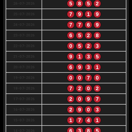
5
8
5
2
26-07-2026
7
9
1
9
25-07-2026
7
7
6
9
24-07-2026
6
5
2
8
23-07-2026
0
5
2
3
22-07-2026
9
1
3
5
21-07-2026
6
9
3
1
20-07-2026
0
0
7
0
19-07-2026
7
2
0
2
18-07-2026
2
0
9
7
17-07-2026
2
9
0
3
16-07-2026
1
7
4
1
15-07-2026
6
3
8
5
14-07-2026