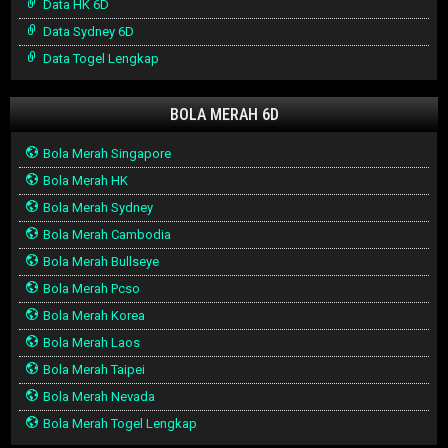
Data HK 6D
Data Sydney 6D
Data Togel Lengkap
BOLA MERAH 6D
Bola Merah Singapore
Bola Merah HK
Bola Merah Sydney
Bola Merah Cambodia
Bola Merah Bullseye
Bola Merah Pcso
Bola Merah Korea
Bola Merah Laos
Bola Merah Taipei
Bola Merah Nevada
Bola Merah Togel Lengkap