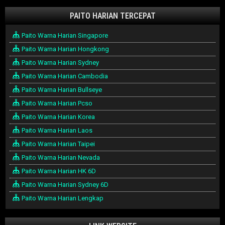
PAITO HARIAN TERCEPAT
Paito Warna Harian Singapore
Paito Warna Harian Hongkong
Paito Warna Harian Sydney
Paito Warna Harian Cambodia
Paito Warna Harian Bullseye
Paito Warna Harian Pcso
Paito Warna Harian Korea
Paito Warna Harian Laos
Paito Warna Harian Taipei
Paito Warna Harian Nevada
Paito Warna Harian HK 6D
Paito Warna Harian Sydney 6D
Paito Warna Harian Lengkap