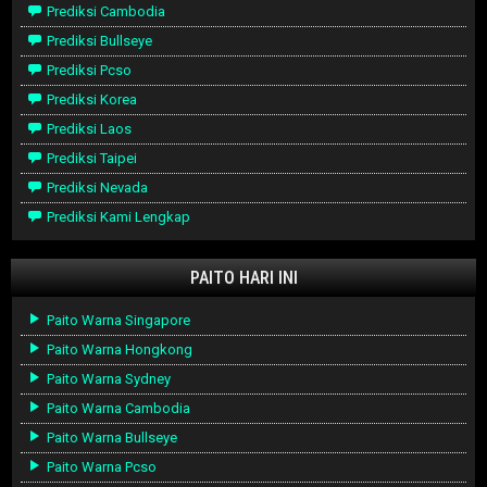
Prediksi Cambodia
Prediksi Bullseye
Prediksi Pcso
Prediksi Korea
Prediksi Laos
Prediksi Taipei
Prediksi Nevada
Prediksi Kami Lengkap
PAITO HARI INI
Paito Warna Singapore
Paito Warna Hongkong
Paito Warna Sydney
Paito Warna Cambodia
Paito Warna Bullseye
Paito Warna Pcso