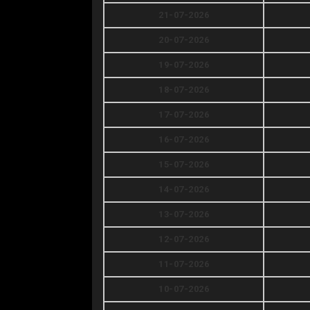
21-07-2026
20-07-2026
19-07-2026
18-07-2026
17-07-2026
16-07-2026
15-07-2026
14-07-2026
13-07-2026
12-07-2026
11-07-2026
10-07-2026