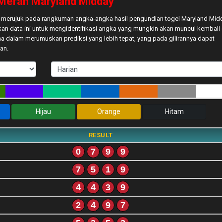
 Merah Maryland Midday
merujuk pada rangkuman angka-angka hasil pengundian togel Maryland Mid
an data ini untuk mengidentifikasi angka yang mungkin akan muncul kembali 
na dalam merumuskan prediksi yang lebih tepat, yang pada gilirannya dapat
an.
Hijau
Orange
Hitam
RESULT
0
7
9
9
7
5
1
9
4
4
3
9
2
4
9
7