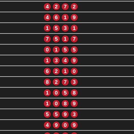
4
2
7
2
4
6
1
9
1
5
3
1
7
5
1
7
0
1
5
5
1
3
4
9
6
2
1
0
8
2
7
3
1
0
5
8
1
0
8
9
5
5
9
3
4
9
0
9