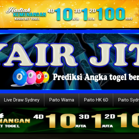
Live Draw Sydney
Paito Warna
Paito HK 6D
Paito Syd