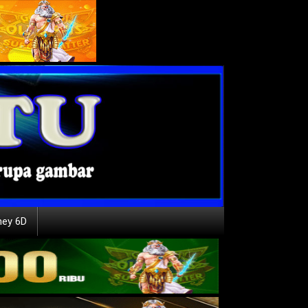
ney 6D