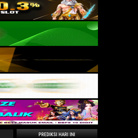
PREDIKSI HARI INI