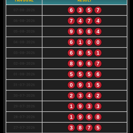
TANGGAL
RESULT
6
3
5
7
07-08-2026
7
4
7
4
06-08-2026
9
5
6
4
05-08-2026
6
1
0
0
04-08-2026
6
8
5
1
03-08-2026
8
9
6
7
02-08-2026
5
5
5
6
01-08-2026
0
9
1
5
31-07-2026
2
3
4
2
30-07-2026
1
9
3
3
29-07-2026
1
9
6
8
28-07-2026
3
8
7
5
27-07-2026