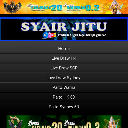
Home
Live Draw HK
Live Draw SGP
Live Draw Sydney
Paito Warna
Paito HK 6D
Paito Sydney 6D