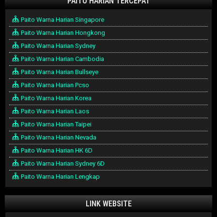
PAITO HARIAN TERCEPAT
Paito Warna Harian Singapore
Paito Warna Harian Hongkong
Paito Warna Harian Sydney
Paito Warna Harian Cambodia
Paito Warna Harian Bullseye
Paito Warna Harian Pcso
Paito Warna Harian Korea
Paito Warna Harian Laos
Paito Warna Harian Taipei
Paito Warna Harian Nevada
Paito Warna Harian HK 6D
Paito Warna Harian Sydney 6D
Paito Warna Harian Lengkap
LINK WEBSITE