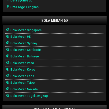
Data Sydney 6D
Data Togel Lengkap
BOLA MERAH 6D
Bola Merah Singapore
Bola Merah HK
Bola Merah Sydney
Bola Merah Cambodia
Bola Merah Bullseye
Bola Merah Pcso
Bola Merah Korea
Bola Merah Laos
Bola Merah Taipei
Bola Merah Nevada
Bola Merah Togel Lengkap