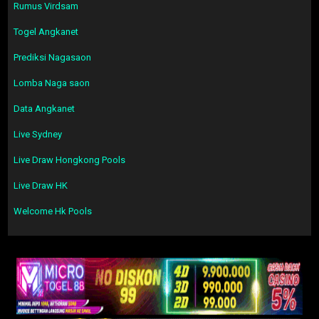
Rumus Virdsam
Togel Angkanet
Prediksi Nagasaon
Lomba Naga saon
Data Angkanet
Live Sydney
Live Draw Hongkong Pools
Live Draw HK
Welcome Hk Pools