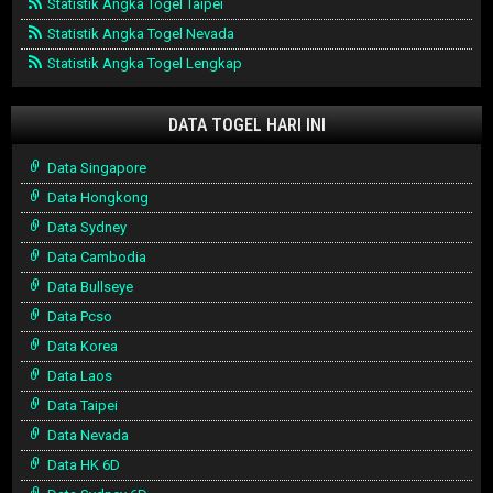
Statistik Angka Togel Taipei
Statistik Angka Togel Nevada
Statistik Angka Togel Lengkap
DATA TOGEL HARI INI
Data Singapore
Data Hongkong
Data Sydney
Data Cambodia
Data Bullseye
Data Pcso
Data Korea
Data Laos
Data Taipei
Data Nevada
Data HK 6D