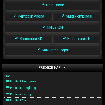
Pola Dasar
Pembalik Angka
Multi Kombinasi
LN vs DN
Kombinasi 4D
Kolaborasi LN
Kalkulator Togel
PREDIKSI HARI INI
Live HK
Prediksi Singapore
Prediksi Hongkong
Prediksi Sydney
Prediksi Cambodia