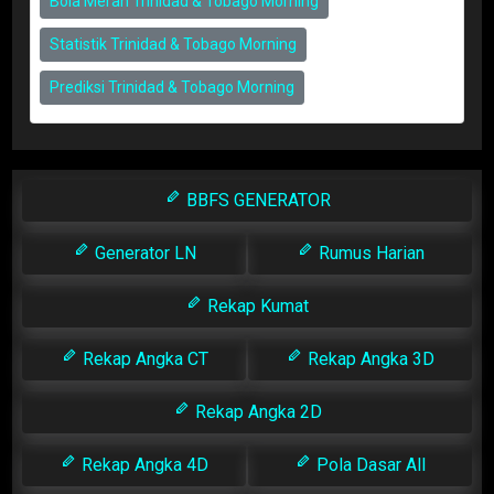
Bola Merah Trinidad & Tobago Morning
Statistik Trinidad & Tobago Morning
Prediksi Trinidad & Tobago Morning
BBFS GENERATOR
Generator LN
Rumus Harian
Rekap Kumat
Rekap Angka CT
Rekap Angka 3D
Rekap Angka 2D
Rekap Angka 4D
Pola Dasar All