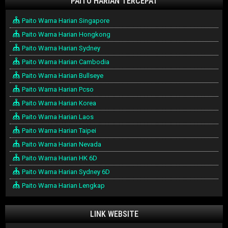
PAITO HARIAN TERCEPAT
Paito Warna Harian Singapore
Paito Warna Harian Hongkong
Paito Warna Harian Sydney
Paito Warna Harian Cambodia
Paito Warna Harian Bullseye
Paito Warna Harian Pcso
Paito Warna Harian Korea
Paito Warna Harian Laos
Paito Warna Harian Taipei
Paito Warna Harian Nevada
Paito Warna Harian HK 6D
Paito Warna Harian Sydney 6D
Paito Warna Harian Lengkap
LINK WEBSITE