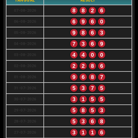
TANGGAL
RESULT
8
8
2
6
07-08-2026
6
9
6
0
06-08-2026
9
8
6
3
05-08-2026
7
3
6
9
04-08-2026
4
4
0
0
03-08-2026
2
2
8
6
02-08-2026
9
6
8
7
01-08-2026
5
3
7
5
31-07-2026
3
1
5
5
30-07-2026
5
8
5
3
29-07-2026
5
3
6
8
28-07-2026
3
1
1
6
27-07-2026