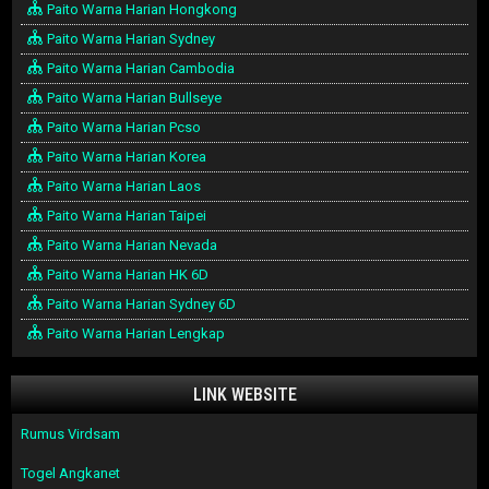
Paito Warna Harian Hongkong
Paito Warna Harian Sydney
Paito Warna Harian Cambodia
Paito Warna Harian Bullseye
Paito Warna Harian Pcso
Paito Warna Harian Korea
Paito Warna Harian Laos
Paito Warna Harian Taipei
Paito Warna Harian Nevada
Paito Warna Harian HK 6D
Paito Warna Harian Sydney 6D
Paito Warna Harian Lengkap
LINK WEBSITE
Rumus Virdsam
Togel Angkanet