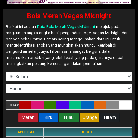
Bola Merah Vegas Midnight
Berikut ini adalah
Data Bola Merah Vegas Midnight
merujuk pada
rangkuman angka-angka hasil pengundian togel Vegas Midnight dari
periode sebelumnya. Pemain sering menggunakan data ini untuk
mengidentifikasi angka yang mungkin akan muncul kembali di
pengundian selanjutnya. Informasi ini sangat berguna dalam
merumuskan prediksi yang lebih tepat, yang pada gilirannya dapat
meningkatkan peluang kemenangan dalam permainan.
CLEAR
Merah
Biru
Hijau
Orange
Hitam
TANGGAL
RESULT