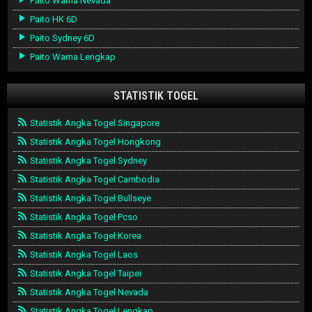
Paito Warna Nevada
Paito HK 6D
Paito Sydney 6D
Paito Warna Lengkap
STATISTIK TOGEL
Statistik Angka Togel Singapore
Statistik Angka Togel Hongkong
Statistik Angka Togel Sydney
Statistik Angka Togel Cambodia
Statistik Angka Togel Bullseye
Statistik Angka Togel Pcso
Statistik Angka Togel Korea
Statistik Angka Togel Laos
Statistik Angka Togel Taipei
Statistik Angka Togel Nevada
Statistik Angka Togel Lengkap