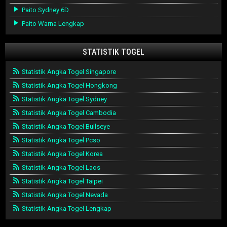
Paito Sydney 6D
Paito Warna Lengkap
STATISTIK TOGEL
Statistik Angka Togel Singapore
Statistik Angka Togel Hongkong
Statistik Angka Togel Sydney
Statistik Angka Togel Cambodia
Statistik Angka Togel Bullseye
Statistik Angka Togel Pcso
Statistik Angka Togel Korea
Statistik Angka Togel Laos
Statistik Angka Togel Taipei
Statistik Angka Togel Nevada
Statistik Angka Togel Lengkap