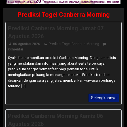
Prediksi Togel Canberra Morning
Prediksi Canberra Morning Jumat 07
Agustus 2026
06 Agustus 2026
Prediksi Togel Canberra Morning
Komentar
Syair Jitu memberikan prediksi Canberra Morning Dengan analisis
yang mendalam dan informasi yang akurat serta terpercaya,
prediksi ini sangat bermanfaat bagi pemain togel untuk
meningkatkan peluang kemenangan mereka. Prediksi tersebut
disajikan dengan cara yang jelas, memberikan wawasan berharga
tentang [...]
Selengkapnya
Prediksi Canberra Morning Kamis 06
Agustus 2026