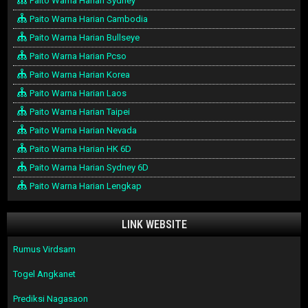
Paito Warna Harian Sydney
Paito Warna Harian Cambodia
Paito Warna Harian Bullseye
Paito Warna Harian Pcso
Paito Warna Harian Korea
Paito Warna Harian Laos
Paito Warna Harian Taipei
Paito Warna Harian Nevada
Paito Warna Harian HK 6D
Paito Warna Harian Sydney 6D
Paito Warna Harian Lengkap
LINK WEBSITE
Rumus Virdsam
Togel Angkanet
Prediksi Nagasaon