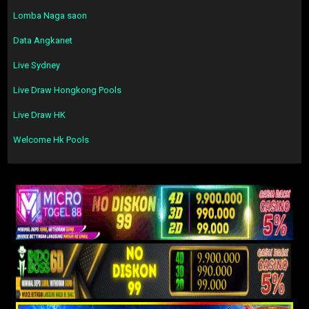
Lomba Naga saon
Data Angkanet
Live Sydney
Live Draw Hongkong Pools
Live Draw HK
Welcome Hk Pools