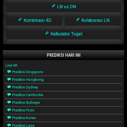
LN vs DN
Kombinasi 4D
Kolaborasi LN
Kalkulator Togel
PREDIKSI HARI INI
Live HK
Prediksi Singapore
Prediksi Hongkong
Prediksi Sydney
Prediksi Cambodia
Prediksi Bullseye
Prediksi Pcso
Prediksi Korea
Prediksi Laos