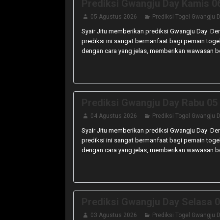
Prediksi Gwangju Day Kamis 0
05 Agustus 2026
Prediksi Togel Gwangju 
Syair Jitu memberikan prediksi Gwangju Day Den
prediksi ini sangat bermanfaat bagi pemain tog
dengan cara yang jelas, memberikan wawasan berh
Prediksi Gwangju Day Rabu 05
04 Agustus 2026
Prediksi Togel Gwangju 
Syair Jitu memberikan prediksi Gwangju Day Den
prediksi ini sangat bermanfaat bagi pemain tog
dengan cara yang jelas, memberikan wawasan berh
Prediksi Gwangju Day Selasa 
03 Agustus 2026
Prediksi Togel Gwangju 