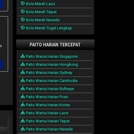
a
Bola Merah Laos
Bola Merah Taipei
Bola Merah Nevada
Bola Merah Togel Lengkap
PAITO HARIAN TERCEPAT
n
Paito Warna Harian Singapore
a
Paito Warna Harian Hongkong
Paito Warna Harian Sydney
Paito Warna Harian Cambodia
Paito Warna Harian Bullseye
Paito Warna Harian Pcso
Paito Warna Harian Korea
Paito Warna Harian Laos
Paito Warna Harian Taipei
Paito Warna Harian Nevada