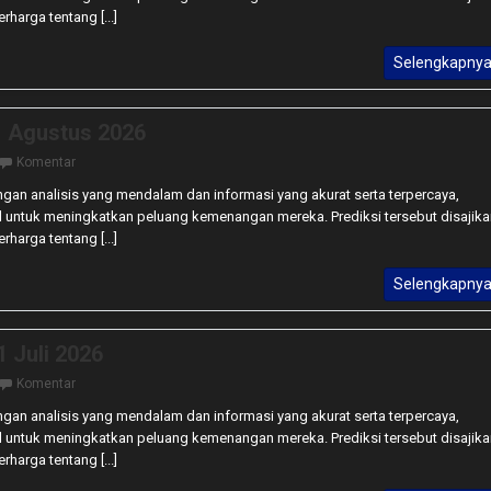
arga tentang [...]
Selengkapny
1 Agustus 2026
Komentar
gan analisis yang mendalam dan informasi yang akurat serta terpercaya,
el untuk meningkatkan peluang kemenangan mereka. Prediksi tersebut disajika
arga tentang [...]
Selengkapny
 Juli 2026
Komentar
gan analisis yang mendalam dan informasi yang akurat serta terpercaya,
el untuk meningkatkan peluang kemenangan mereka. Prediksi tersebut disajika
arga tentang [...]