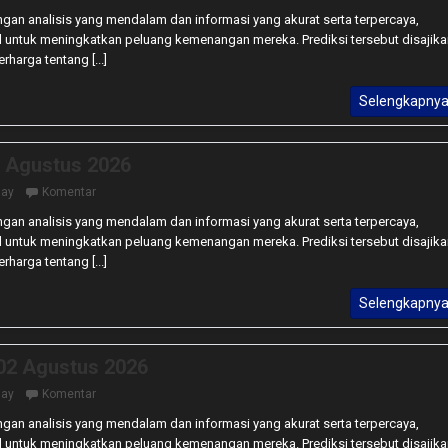
gan analisis yang mendalam dan informasi yang akurat serta terpercaya,
el untuk meningkatkan peluang kemenangan mereka. Prediksi tersebut disajika
arga tentang [...]
Selengkapny
3 Agustus 2026
Day
Komentar
gan analisis yang mendalam dan informasi yang akurat serta terpercaya,
el untuk meningkatkan peluang kemenangan mereka. Prediksi tersebut disajika
arga tentang [...]
Selengkapny
02 Agustus 2026
Day
Komentar
gan analisis yang mendalam dan informasi yang akurat serta terpercaya,
el untuk meningkatkan peluang kemenangan mereka. Prediksi tersebut disajika