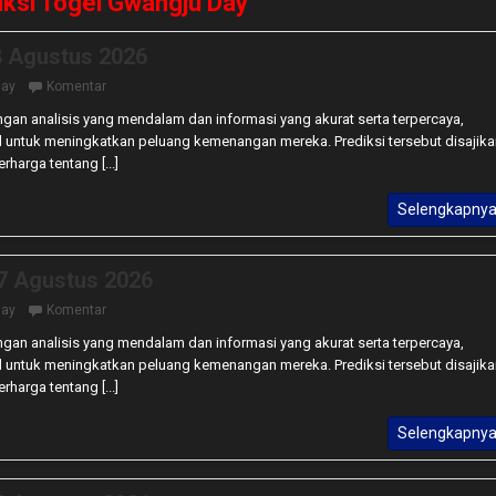
iksi Togel Gwangju Day
8 Agustus 2026
Day
Komentar
gan analisis yang mendalam dan informasi yang akurat serta terpercaya,
el untuk meningkatkan peluang kemenangan mereka. Prediksi tersebut disajika
arga tentang [...]
Selengkapny
7 Agustus 2026
Day
Komentar
gan analisis yang mendalam dan informasi yang akurat serta terpercaya,
el untuk meningkatkan peluang kemenangan mereka. Prediksi tersebut disajika
arga tentang [...]
Selengkapny