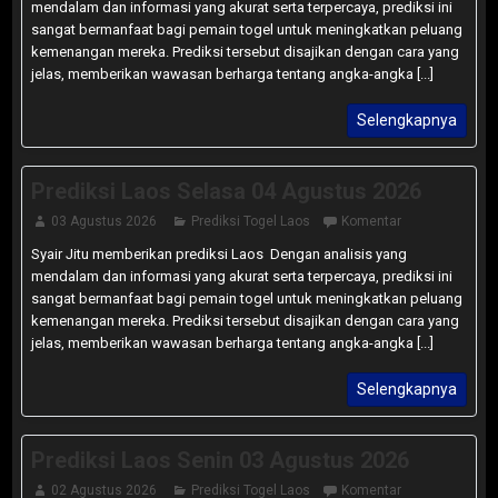
mendalam dan informasi yang akurat serta terpercaya, prediksi ini
sangat bermanfaat bagi pemain togel untuk meningkatkan peluang
kemenangan mereka. Prediksi tersebut disajikan dengan cara yang
jelas, memberikan wawasan berharga tentang angka-angka [...]
Selengkapnya
Prediksi Laos Selasa 04 Agustus 2026
03 Agustus 2026
Prediksi Togel Laos
Komentar
Syair Jitu memberikan prediksi Laos Dengan analisis yang
mendalam dan informasi yang akurat serta terpercaya, prediksi ini
sangat bermanfaat bagi pemain togel untuk meningkatkan peluang
kemenangan mereka. Prediksi tersebut disajikan dengan cara yang
jelas, memberikan wawasan berharga tentang angka-angka [...]
Selengkapnya
Prediksi Laos Senin 03 Agustus 2026
02 Agustus 2026
Prediksi Togel Laos
Komentar