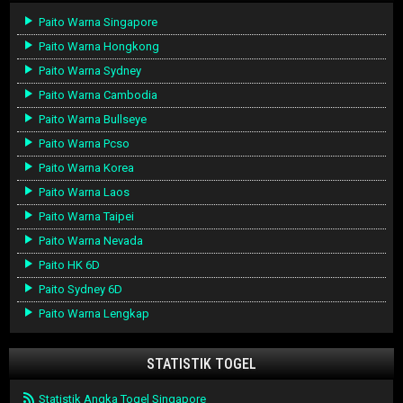
Paito Warna Singapore
Paito Warna Hongkong
Paito Warna Sydney
Paito Warna Cambodia
Paito Warna Bullseye
Paito Warna Pcso
Paito Warna Korea
Paito Warna Laos
Paito Warna Taipei
Paito Warna Nevada
Paito HK 6D
Paito Sydney 6D
Paito Warna Lengkap
STATISTIK TOGEL
Statistik Angka Togel Singapore