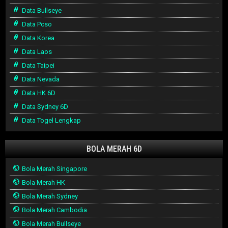
Data Bullseye
Data Pcso
Data Korea
Data Laos
Data Taipei
Data Nevada
Data HK 6D
Data Sydney 6D
Data Togel Lengkap
BOLA MERAH 6D
Bola Merah Singapore
Bola Merah HK
Bola Merah Sydney
Bola Merah Cambodia
Bola Merah Bullseye