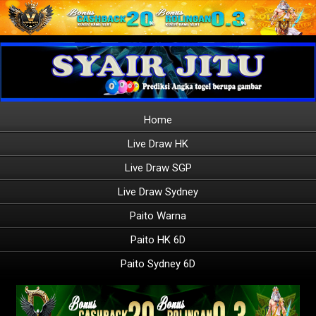
Home
Live Draw HK
Live Draw SGP
Live Draw Sydney
Paito Warna
Paito HK 6D
Paito Sydney 6D