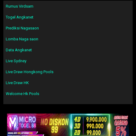
Rumus Virdsam
Togel Angkanet
Prediksi Nagasaon
Lomba Naga saon
Data Angkanet
Live Sydney
Live Draw Hongkong Pools
Live Draw HK
Welcome Hk Pools