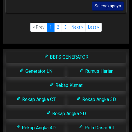
Selengkapnya
« Prev
1
2
3
Next »
Last »
BBFS GENERATOR
Generator LN
Rumus Harian
Rekap Kumat
Rekap Angka CT
Rekap Angka 3D
Rekap Angka 2D
Rekap Angka 4D
Pola Dasar All