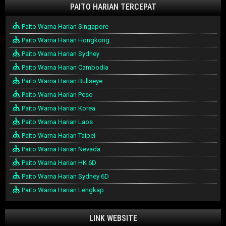
PAITO HARIAN TERCEPAT
Paito Warna Harian Singapore
Paito Warna Harian Hongkong
Paito Warna Harian Sydney
Paito Warna Harian Cambodia
Paito Warna Harian Bullseye
Paito Warna Harian Pcso
Paito Warna Harian Korea
Paito Warna Harian Laos
Paito Warna Harian Taipei
Paito Warna Harian Nevada
Paito Warna Harian HK 6D
Paito Warna Harian Sydney 6D
Paito Warna Harian Lengkap
LINK WEBSITE