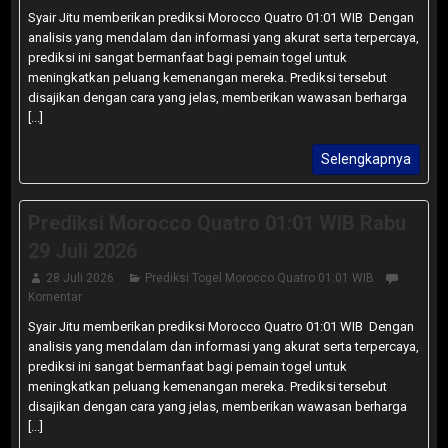
Syair Jitu memberikan prediksi Morocco Quatro 01:01 WIB Dengan
analisis yang mendalam dan informasi yang akurat serta terpercaya,
prediksi ini sangat bermanfaat bagi pemain togel untuk
meningkatkan peluang kemenangan mereka. Prediksi tersebut
disajikan dengan cara yang jelas, memberikan wawasan berharga
[...]
Selengkapnya
Prediksi Morocco Quatro 01:01 WIB Rabu
29 Juli 2026
28 Juli 2026
Prediksi Togel Morocco Quatro 01:01 WIB
Komentar
Syair Jitu memberikan prediksi Morocco Quatro 01:01 WIB Dengan
analisis yang mendalam dan informasi yang akurat serta terpercaya,
prediksi ini sangat bermanfaat bagi pemain togel untuk
meningkatkan peluang kemenangan mereka. Prediksi tersebut
disajikan dengan cara yang jelas, memberikan wawasan berharga
[...]