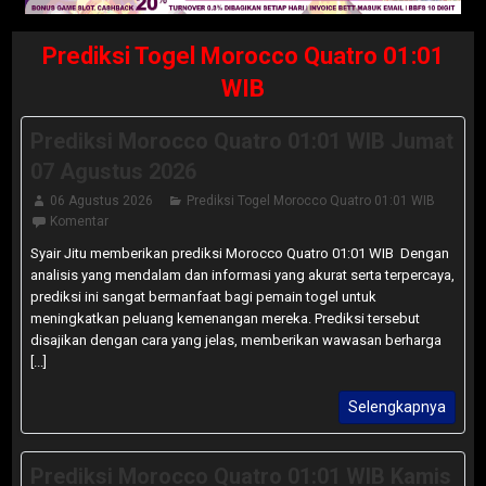
Prediksi Togel Morocco Quatro 01:01
WIB
Prediksi Morocco Quatro 01:01 WIB Jumat
07 Agustus 2026
06 Agustus 2026
Prediksi Togel Morocco Quatro 01:01 WIB
Komentar
Syair Jitu memberikan prediksi Morocco Quatro 01:01 WIB Dengan
analisis yang mendalam dan informasi yang akurat serta terpercaya,
prediksi ini sangat bermanfaat bagi pemain togel untuk
meningkatkan peluang kemenangan mereka. Prediksi tersebut
disajikan dengan cara yang jelas, memberikan wawasan berharga
[...]
Selengkapnya
Prediksi Morocco Quatro 01:01 WIB Kamis