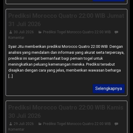
Prediksi Morocco Quatro 22:00 WIB Jumat
31 Juli 2026
30 Juli 2026
Prediksi Togel Morocco Quatro 22:00 WIB
Komentar
Syair Jitu memberikan prediksi Morocco Quatro 22:00 WIB Dengan
analisis yang mendalam dan informasi yang akurat serta terpercaya,
prediksi ini sangat bermanfaat bagi pemain togel untuk
meningkatkan peluang kemenangan mereka. Prediksi tersebut
disajikan dengan cara yang jelas, memberikan wawasan berharga
[...]
Selengkapnya
Prediksi Morocco Quatro 22:00 WIB Kamis
30 Juli 2026
29 Juli 2026
Prediksi Togel Morocco Quatro 22:00 WIB
Komentar