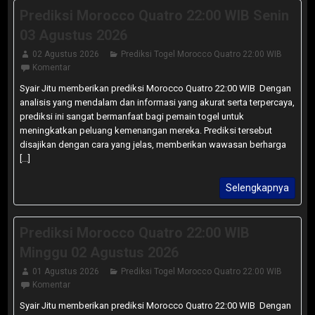
Prediksi Morocco Quatro 22:00 WIB Senin
03 Agustus 2026
02 Agustus 2026
Prediksi Togel Morocco Quatro 22:00 WIB
Komentar
Syair Jitu memberikan prediksi Morocco Quatro 22:00 WIB Dengan
analisis yang mendalam dan informasi yang akurat serta terpercaya,
prediksi ini sangat bermanfaat bagi pemain togel untuk
meningkatkan peluang kemenangan mereka. Prediksi tersebut
disajikan dengan cara yang jelas, memberikan wawasan berharga
[...]
Selengkapnya
Prediksi Morocco Quatro 22:00 WIB
Minggu 02 Agustus 2026
01 Agustus 2026
Prediksi Togel Morocco Quatro 22:00 WIB
Komentar
Syair Jitu memberikan prediksi Morocco Quatro 22:00 WIB Dengan