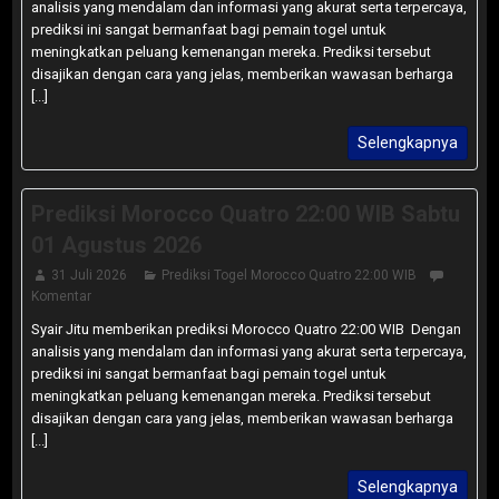
analisis yang mendalam dan informasi yang akurat serta terpercaya,
prediksi ini sangat bermanfaat bagi pemain togel untuk
meningkatkan peluang kemenangan mereka. Prediksi tersebut
disajikan dengan cara yang jelas, memberikan wawasan berharga
[...]
Selengkapnya
Prediksi Morocco Quatro 22:00 WIB Sabtu
01 Agustus 2026
31 Juli 2026
Prediksi Togel Morocco Quatro 22:00 WIB
Komentar
Syair Jitu memberikan prediksi Morocco Quatro 22:00 WIB Dengan
analisis yang mendalam dan informasi yang akurat serta terpercaya,
prediksi ini sangat bermanfaat bagi pemain togel untuk
meningkatkan peluang kemenangan mereka. Prediksi tersebut
disajikan dengan cara yang jelas, memberikan wawasan berharga
[...]
Selengkapnya