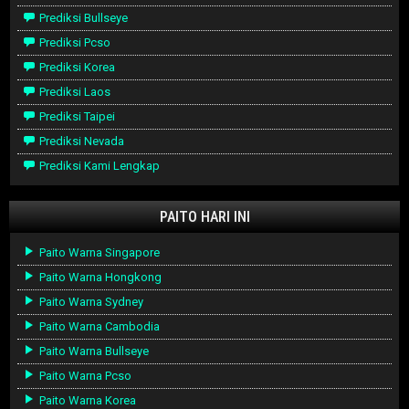
Prediksi Bullseye
Prediksi Pcso
Prediksi Korea
Prediksi Laos
Prediksi Taipei
Prediksi Nevada
Prediksi Kami Lengkap
PAITO HARI INI
Paito Warna Singapore
Paito Warna Hongkong
Paito Warna Sydney
Paito Warna Cambodia
Paito Warna Bullseye
Paito Warna Pcso
Paito Warna Korea