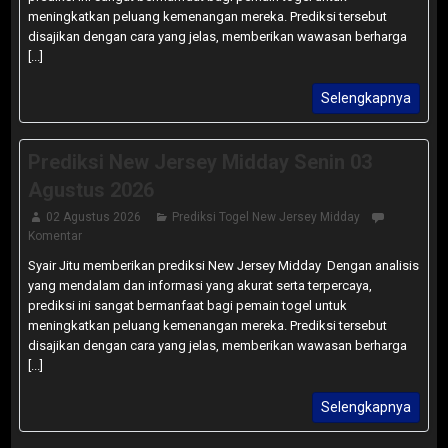
meningkatkan peluang kemenangan mereka. Prediksi tersebut
disajikan dengan cara yang jelas, memberikan wawasan berharga
[...]
Selengkapnya
Prediksi New Jersey Midday Senin 03
Agustus 2026
02 Agustus 2026
Prediksi Togel New Jersey Midday
Komentar
Syair Jitu memberikan prediksi New Jersey Midday Dengan analisis
yang mendalam dan informasi yang akurat serta terpercaya,
prediksi ini sangat bermanfaat bagi pemain togel untuk
meningkatkan peluang kemenangan mereka. Prediksi tersebut
disajikan dengan cara yang jelas, memberikan wawasan berharga
[...]
Selengkapnya