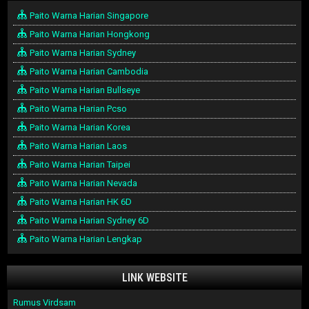
Paito Warna Harian Singapore
Paito Warna Harian Hongkong
Paito Warna Harian Sydney
Paito Warna Harian Cambodia
Paito Warna Harian Bullseye
Paito Warna Harian Pcso
Paito Warna Harian Korea
Paito Warna Harian Laos
Paito Warna Harian Taipei
Paito Warna Harian Nevada
Paito Warna Harian HK 6D
Paito Warna Harian Sydney 6D
Paito Warna Harian Lengkap
LINK WEBSITE
Rumus Virdsam