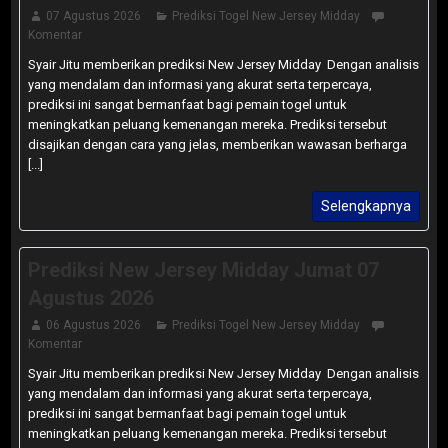
07 Agustus 2026
Prediksi Togel New Jersey Midday
Komentar
Syair Jitu memberikan prediksi New Jersey Midday Dengan analisis
yang mendalam dan informasi yang akurat serta terpercaya,
prediksi ini sangat bermanfaat bagi pemain togel untuk
meningkatkan peluang kemenangan mereka. Prediksi tersebut
disajikan dengan cara yang jelas, memberikan wawasan berharga
[...]
Selengkapnya
Prediksi New Jersey Midday Jumat 07
Agustus 2026
06 Agustus 2026
Prediksi Togel New Jersey Midday
Komentar
Syair Jitu memberikan prediksi New Jersey Midday Dengan analisis
yang mendalam dan informasi yang akurat serta terpercaya,
prediksi ini sangat bermanfaat bagi pemain togel untuk
meningkatkan peluang kemenangan mereka. Prediksi tersebut