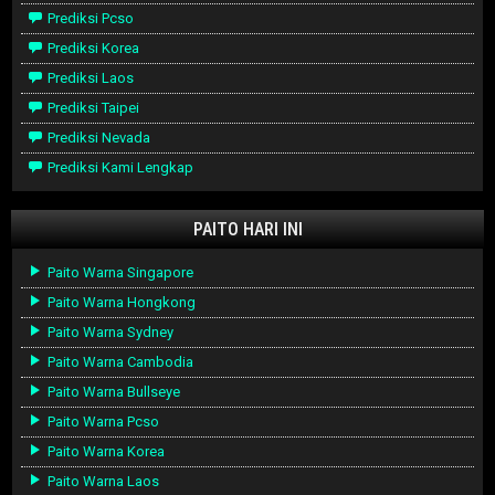
Prediksi Pcso
Prediksi Korea
Prediksi Laos
Prediksi Taipei
Prediksi Nevada
Prediksi Kami Lengkap
PAITO HARI INI
Paito Warna Singapore
Paito Warna Hongkong
Paito Warna Sydney
Paito Warna Cambodia
Paito Warna Bullseye
Paito Warna Pcso
Paito Warna Korea
Paito Warna Laos