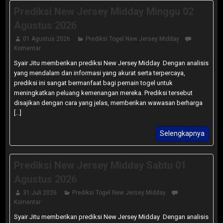
Prediksi New Jersey Midday Minggu 02
Agustus 2026
01 Agustus 2026
Prediksi Togel New Jersey Midday
Komentar
Syair Jitu memberikan prediksi New Jersey Midday Dengan analisis
yang mendalam dan informasi yang akurat serta terpercaya,
prediksi ini sangat bermanfaat bagi pemain togel untuk
meningkatkan peluang kemenangan mereka. Prediksi tersebut
disajikan dengan cara yang jelas, memberikan wawasan berharga
[...]
Selengkapnya
Prediksi New Jersey Midday Sabtu 01
Agustus 2026
31 Juli 2026
Prediksi Togel New Jersey Midday
Komentar
Syair Jitu memberikan prediksi New Jersey Midday Dengan analisis