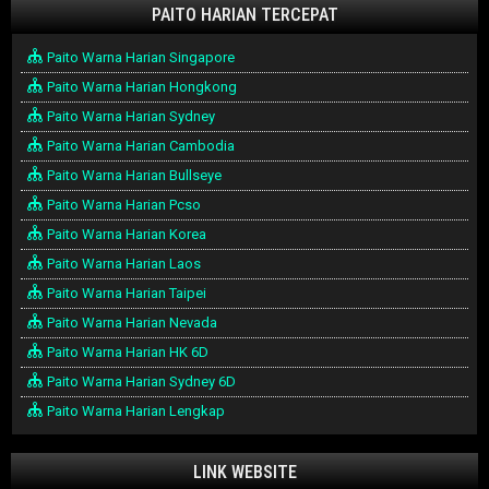
PAITO HARIAN TERCEPAT
Paito Warna Harian Singapore
Paito Warna Harian Hongkong
Paito Warna Harian Sydney
Paito Warna Harian Cambodia
Paito Warna Harian Bullseye
Paito Warna Harian Pcso
Paito Warna Harian Korea
Paito Warna Harian Laos
Paito Warna Harian Taipei
Paito Warna Harian Nevada
Paito Warna Harian HK 6D
Paito Warna Harian Sydney 6D
Paito Warna Harian Lengkap
LINK WEBSITE