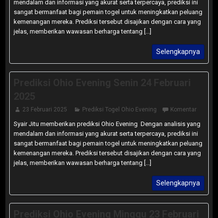
mendalam dan informasi yang akurat serta terpercaya, prediksi ini
sangat bermanfaat bagi pemain togel untuk meningkatkan peluang
kemenangan mereka. Prediksi tersebut disajikan dengan cara yang
jelas, memberikan wawasan berharga tentang [...]
Selengkapnya
Prediksi Ohio Evening Senin 24 Februari
2025
23 Februari 2025
Prediksi Togel Ohio Evening
Komentar
Syair Jitu memberikan prediksi Ohio Evening Dengan analisis yang
mendalam dan informasi yang akurat serta terpercaya, prediksi ini
sangat bermanfaat bagi pemain togel untuk meningkatkan peluang
kemenangan mereka. Prediksi tersebut disajikan dengan cara yang
jelas, memberikan wawasan berharga tentang [...]
Selengkapnya
Prediksi Ohio Evening Minggu 23 Februari