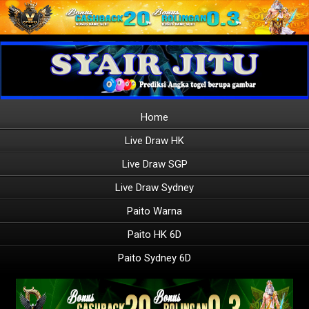
Home
Live Draw HK
Live Draw SGP
Live Draw Sydney
Paito Warna
Paito HK 6D
Paito Sydney 6D