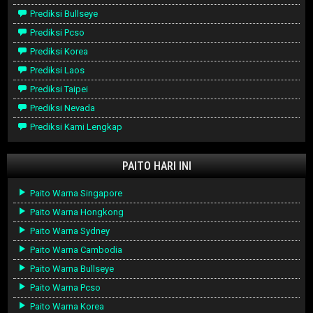
Prediksi Bullseye
Prediksi Pcso
Prediksi Korea
Prediksi Laos
Prediksi Taipei
Prediksi Nevada
Prediksi Kami Lengkap
PAITO HARI INI
Paito Warna Singapore
Paito Warna Hongkong
Paito Warna Sydney
Paito Warna Cambodia
Paito Warna Bullseye
Paito Warna Pcso
Paito Warna Korea