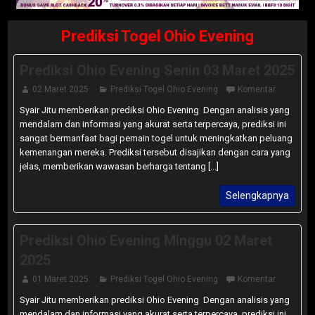
Prediksi Togel Ohio Evening
Prediksi Ohio Evening Senin 03 Maret 2025
02 Maret 2025
Prediksi Togel Ohio Evening
Komentar
Syair Jitu memberikan prediksi Ohio Evening Dengan analisis yang
mendalam dan informasi yang akurat serta terpercaya, prediksi ini
sangat bermanfaat bagi pemain togel untuk meningkatkan peluang
kemenangan mereka. Prediksi tersebut disajikan dengan cara yang
jelas, memberikan wawasan berharga tentang [...]
Selengkapnya
Prediksi Ohio Evening Minggu 02 Maret
2025
01 Maret 2025
Prediksi Togel Ohio Evening
Komentar
Syair Jitu memberikan prediksi Ohio Evening Dengan analisis yang
mendalam dan informasi yang akurat serta terpercaya, prediksi ini