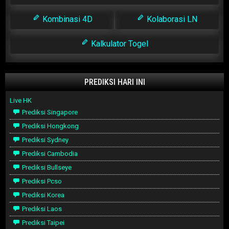
Kombinasi 4D
Kolaborasi LN
Kalkulator Togel
PREDIKSI HARI INI
Live HK
Prediksi Singapore
Prediksi Hongkong
Prediksi Sydney
Prediksi Cambodia
Prediksi Bullseye
Prediksi Pcso
Prediksi Korea
Prediksi Laos
Prediksi Taipei