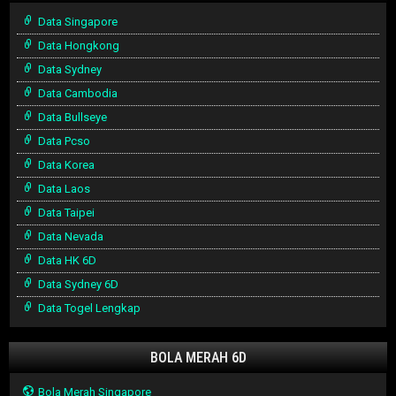
Data Singapore
Data Hongkong
Data Sydney
Data Cambodia
Data Bullseye
Data Pcso
Data Korea
Data Laos
Data Taipei
Data Nevada
Data HK 6D
Data Sydney 6D
Data Togel Lengkap
BOLA MERAH 6D
Bola Merah Singapore