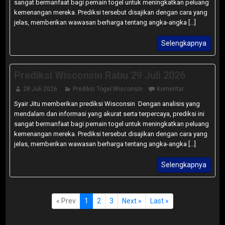
sangat bermanfaat bagi pemain togel untuk meningkatkan peluang
kemenangan mereka. Prediksi tersebut disajikan dengan cara yang
jelas, memberikan wawasan berharga tentang angka-angka [...]
Selengkapnya
Prediksi Wisconsin Rabu 29 Juli 2026
28 Juli 2026
Prediksi Togel Wisconsin
Komentar
Syair Jitu memberikan prediksi Wisconsin Dengan analisis yang
mendalam dan informasi yang akurat serta terpercaya, prediksi ini
sangat bermanfaat bagi pemain togel untuk meningkatkan peluang
kemenangan mereka. Prediksi tersebut disajikan dengan cara yang
jelas, memberikan wawasan berharga tentang angka-angka [...]
Selengkapnya
« Prev
1
2
3
Next »
Last »