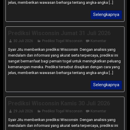
jelas, memberikan wawasan berharga tentang angka-angka [...]
Selengkapnya
Prediksi Wisconsin Jumat 31 Juli 2026
30 Juli 2026
Prediksi Togel Wisconsin
Komentar
Syair Jitu memberikan prediksi Wisconsin Dengan analisis yang
mendalam dan informasi yang akurat serta terpercaya, prediksi ini
sangat bermanfaat bagi pemain togel untuk meningkatkan peluang
kemenangan mereka. Prediksi tersebut disajikan dengan cara yang
jelas, memberikan wawasan berharga tentang angka-angka [...]
Selengkapnya
Prediksi Wisconsin Kamis 30 Juli 2026
29 Juli 2026
Prediksi Togel Wisconsin
Komentar
Syair Jitu memberikan prediksi Wisconsin Dengan analisis yang
mendalam dan informasi yang akurat serta terpercaya, prediksi ini