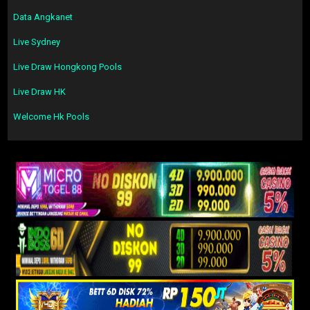
Data Angkanet
Live Sydney
Live Draw Hongkong Pools
Live Draw HK
Welcome Hk Pools