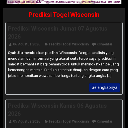
Prediksi Togel Wisconsin
Prediksi Wisconsin Jumat 07 Agustus
2026
06 Agustus 2026
Prediksi Togel Wisconsin
Komentar
Syair Jitu memberikan prediksi Wisconsin Dengan analisis yang
mendalam dan informasi yang akurat serta terpercaya, prediksi ini
sangat bermanfaat bagi pemain togel untuk meningkatkan peluang
kemenangan mereka. Prediksi tersebut disajikan dengan cara yang
jelas, memberikan wawasan berharga tentang angka-angka [...]
Selengkapnya
Prediksi Wisconsin Kamis 06 Agustus
2026
05 Agustus 2026
Prediksi Togel Wisconsin
Komentar