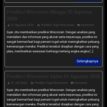
Prediksi Wisconsin Minggu 02 Agustus
2026
01 Agustus 2026
Prediksi Togel Wisconsin
Komentar
Syair Jitu memberikan prediksi Wisconsin Dengan analisis yang
mendalam dan informasi yang akurat serta terpercaya, prediksi ini
sangat bermanfaat bagi pemain togel untuk meningkatkan peluang
kemenangan mereka. Prediksi tersebut disajikan dengan cara yang
jelas, memberikan wawasan berharga tentang angka-angka [...]
Selengkapnya
Prediksi Wisconsin Sabtu 01 Agustus 2026
31 Juli 2026
Prediksi Togel Wisconsin
Komentar
Syair Jitu memberikan prediksi Wisconsin Dengan analisis yang
mendalam dan informasi yang akurat serta terpercaya, prediksi ini
sangat bermanfaat bagi pemain togel untuk meningkatkan peluang
kemenangan mereka. Prediksi tersebut disajikan dengan cara yang