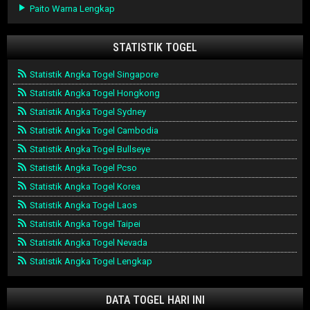
Paito Warna Lengkap
STATISTIK TOGEL
Statistik Angka Togel Singapore
Statistik Angka Togel Hongkong
Statistik Angka Togel Sydney
Statistik Angka Togel Cambodia
Statistik Angka Togel Bullseye
Statistik Angka Togel Pcso
Statistik Angka Togel Korea
Statistik Angka Togel Laos
Statistik Angka Togel Taipei
Statistik Angka Togel Nevada
Statistik Angka Togel Lengkap
DATA TOGEL HARI INI