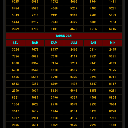
0285
6985
1032
4666
9964
1481
9454
5583
4060
5207
4485
9231
5543
7730
2131
3318
4789
5059
5444
8257
7943
4322
6081
7164
2959
8715
9101
3676
1216
6015
TAHUN 2021
SEL
RAB
KAM
JUM
SAB
MIN
3224
7675
9737
2466
0114
2475
7726
0088
7078
4119
8521
9021
0308
8367
7174
2231
7443
4939
6760
8549
8810
3507
8295
9375
5476
5554
0798
0325
0890
8711
6313
2359
6909
1496
8347
8117
2940
4004
5624
6946
8355
0251
8321
7097
3496
0337
4409
8804
1364
1025
9770
8543
8235
7634
3647
9637
1944
0134
3429
0228
5997
0981
9820
4157
8110
7731
2696
7611
5359
9525
2790
1938