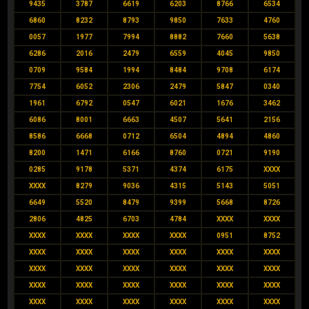
9435
3787
6619
6203
8766
6534
6860
8232
8793
9850
7633
4760
0057
1977
7994
8882
7660
5638
6286
2016
2479
6559
4045
9850
0709
9584
1994
8484
9708
6174
7754
6052
2306
2479
5847
0340
1961
6792
0547
6021
1676
3462
6086
8001
6663
4507
5641
2156
8586
6668
0712
6504
4894
4860
8200
1471
6166
8760
0721
9190
0285
9178
5371
4374
6175
XXXX
XXXX
8279
9036
4315
5143
5051
6649
5520
8479
9399
5668
8726
2806
4825
6703
4784
XXXX
XXXX
XXXX
XXXX
XXXX
XXXX
0951
8752
XXXX
XXXX
XXXX
XXXX
XXXX
XXXX
XXXX
XXXX
XXXX
XXXX
XXXX
XXXX
XXXX
XXXX
XXXX
XXXX
XXXX
XXXX
XXXX
XXXX
XXXX
XXXX
XXXX
XXXX