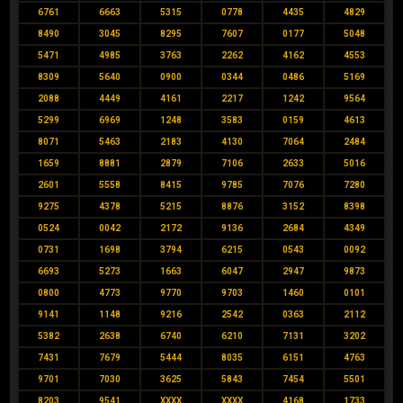
6761
6663
5315
0778
4435
4829
8490
3045
8295
7607
0177
5048
5471
4985
3763
2262
4162
4553
8309
5640
0900
0344
0486
5169
2088
4449
4161
2217
1242
9564
5299
6969
1248
3583
0159
4613
8071
5463
2183
4130
7064
2484
1659
8881
2879
7106
2633
5016
2601
5558
8415
9785
7076
7280
9275
4378
5215
8876
3152
8398
0524
0042
2172
9136
2684
4349
0731
1698
3794
6215
0543
0092
6693
5273
1663
6047
2947
9873
0800
4773
9770
9703
1460
0101
9141
1148
9216
2542
0363
2112
5382
2638
6740
6210
7131
3202
7431
7679
5444
8035
6151
4763
9701
7030
3625
5843
7454
5501
8203
9541
XXXX
XXXX
4168
1733