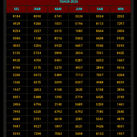
TAHUN 2024
SEL
RAB
KAM
JUM
SAB
MIN
8184
8090
0741
3024
0504
2353
4929
9260
1031
5196
8113
7297
8234
2227
0315
1083
8664
2456
0586
1168
8316
3602
6638
5920
4503
3256
0923
6657
9360
5593
5135
5734
3890
2034
7351
8425
8920
4700
0401
0281
6352
1667
8769
2175
3273
4937
2894
9016
3240
0672
5489
7112
7007
4264
1365
0075
3099
0307
4988
8039
1947
2652
9108
2625
5158
2836
0051
5488
1395
3719
6425
2190
2456
6796
2140
5689
5250
1461
7993
6220
6792
6792
7185
2645
6680
3731
6018
2381
5561
4879
9987
9027
1897
6521
9426
4501
5593
7298
7582
3698
8132
1907