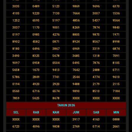
3035
0489
5123
9869
9696
6370
4105
9220
7130
7664
3007
1536
1252
6595
5197
4856
5437
9564
3037
1170
9001
8269
7874
9840
0197
0985
4276
8805
9875
1971
8902
4582
0871
8924
8567
8998
8180
6496
3867
6969
3319
6874
3490
8325
5678
3685
1318
7091
9097
0958
0504
0495
7876
8105
5658
1673
9413
7642
2488
0711
5786
2849
7741
2544
4774
9610
0194
4920
2920
9488
2179
2115
0560
6716
6574
9890
8510
7184
7859
5625
8678
XXXX
XXXX
XXXX
TAHUN 2026
SEL
RAB
KAM
JUM
SAB
MIN
XXXX
XXXX
XXXX
3917
4163
0888
6723
4096
9838
2769
0714
2661