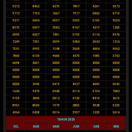
9272
8462
4275
7857
4201
3072
9772
7752
7667
7977
5863
6710
9271
0694
0597
3903
5105
9534
8375
0697
3582
8167
4213
1265
6999
6307
7401
5193
0116
5976
7249
7291
0099
9284
3042
1216
7541
0993
1548
3069
4604
9062
7860
6130
9660
4475
1085
3742
6698
4651
XXXX
XXXX
XXXX
XXXX
XXXX
XXXX
XXXX
XXXX
XXXX
XXXX
XXXX
XXXX
XXXX
XXXX
XXXX
XXXX
XXXX
2945
0419
4927
4693
0543
1644
9470
0948
6114
0734
7682
9159
2800
5812
4720
8410
2615
8961
8500
1970
2805
4928
5223
4964
0438
0016
3937
1225
5614
TAHUN 2025
SEL
RAB
KAM
JUM
SAB
MIN