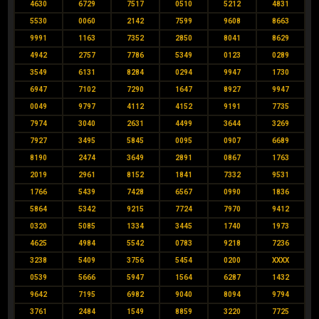
4630
6729
7517
0510
5212
4831
5530
0060
2142
7599
9608
8663
9991
1163
7352
2850
8041
8629
4942
2757
7786
5349
0123
0289
3549
6131
8284
0294
9947
1730
6947
7102
7290
1647
8927
9947
0049
9797
4112
4152
9191
7735
7974
3040
2631
4499
3644
3269
7927
3495
5845
0095
0907
6689
8190
2474
3649
2891
0867
1763
2019
2961
8152
1841
7332
9531
1766
5439
7428
6567
0990
1836
5864
5342
9215
7724
7970
9412
0320
5085
1334
3445
1740
1973
4625
4984
5542
0783
9218
7236
3238
5409
3756
5454
0200
XXXX
0539
5666
5947
1564
6287
1432
9642
7195
6982
9040
8094
9794
3761
2484
1549
8859
3220
7725