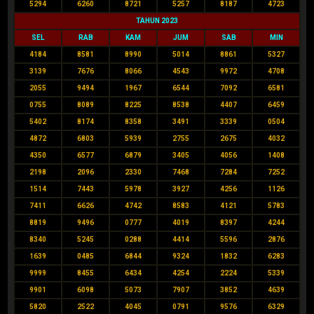
5294
6260
8721
5257
8187
4723
TAHUN 2023
SEL
RAB
KAM
JUM
SAB
MIN
4184
8581
8990
5014
8861
5327
3139
7676
8066
4543
9972
4708
2055
9494
1967
6544
7092
6581
0755
8089
8225
8538
4407
6459
5402
8174
8358
3491
3339
0504
4872
6803
5939
2755
2675
4032
4350
6577
6879
3405
4056
1408
2198
2096
2330
7468
7284
7252
1514
7443
5978
3927
4256
1126
7411
6626
4742
8583
4121
5783
8819
9496
0777
4019
8397
4244
8340
5245
0288
4414
5596
2876
1639
0485
6844
9324
1832
6283
9999
8455
6434
4254
2224
5339
9901
6098
5073
7907
3852
4639
5820
2522
4045
0791
9576
6329