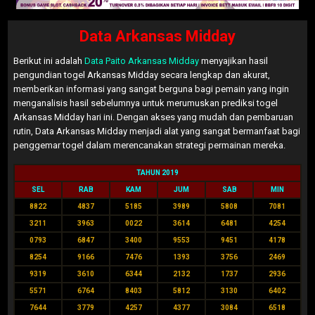
Data Arkansas Midday
Berikut ini adalah
Data Paito Arkansas Midday
menyajikan hasil
pengundian togel Arkansas Midday secara lengkap dan akurat,
memberikan informasi yang sangat berguna bagi pemain yang ingin
menganalisis hasil sebelumnya untuk merumuskan prediksi togel
Arkansas Midday hari ini. Dengan akses yang mudah dan pembaruan
rutin, Data Arkansas Midday menjadi alat yang sangat bermanfaat bagi
penggemar togel dalam merencanakan strategi permainan mereka.
TAHUN 2019
SEL
RAB
KAM
JUM
SAB
MIN
8822
4837
5185
3989
5808
7081
3211
3963
0022
3614
6481
4254
0793
6847
3400
9553
9451
4178
8254
9166
7476
1393
3756
2469
9319
3610
6344
2132
1737
2936
5571
6764
8403
5812
3130
6402
7644
3779
4257
4377
3084
6518