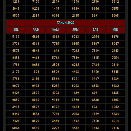
1239
7170
2349
1548
2930
3612
2043
8201
1445
9989
9666
7555
8507
2387
0096
2135
5691
5005
TAHUN 2022
SEL
RAB
KAM
JUM
SAB
MIN
5197
6865
4968
8763
2754
8178
3706
6318
7785
0855
5807
8247
6575
6843
1648
7262
7519
2943
8458
9468
5763
7589
1315
7054
1786
8633
2826
6282
7434
0310
3179
1378
8329
4403
5420
3845
2753
3185
5569
5971
9417
8739
0079
0993
5252
8273
6343
3932
0426
3877
4023
1639
6961
6135
0680
8067
9919
3560
6538
6803
3998
6576
8972
4644
8731
1262
8449
4553
7740
2953
1569
3434
7425
8520
3430
1392
7320
6214
5063
6550
3227
4432
9683
9816