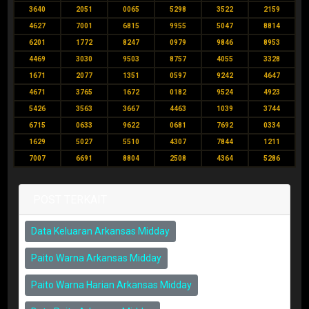
3640
2051
0065
5298
3522
2159
4627
7001
6815
9955
5047
8814
6201
1772
8247
0979
9846
8953
4469
3030
9503
8757
4055
3328
1671
2077
1351
0597
9242
4647
4671
3765
1672
0182
9524
4923
5426
3563
3667
4463
1039
3744
6715
0633
9622
0681
7692
0334
1629
5027
5510
4307
7844
1211
7007
6691
8804
2508
4364
5286
POST TERKAIT
Data Keluaran Arkansas Midday
Paito Warna Arkansas Midday
Paito Warna Harian Arkansas Midday