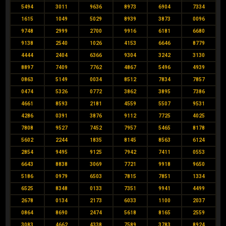
5494
3011
9636
8973
6904
7334
1615
1049
5029
8939
3873
0096
9748
2999
2700
9916
6181
6680
9138
2540
1026
4153
6646
8779
4444
2404
6366
9304
3242
3130
8897
7409
7762
4867
5496
4939
0863
5149
0034
8512
7834
7857
0474
5326
0772
3862
3895
7386
4661
8593
2181
4559
5507
9531
4286
0391
3876
9112
7725
4025
7808
9527
7452
7957
5465
8178
5602
2244
1835
8145
8563
6124
2854
9495
9125
7942
7411
0553
6643
8838
3069
7721
9918
9650
5186
0979
6503
7815
7851
1334
6525
8348
0133
7351
9941
4499
2678
0134
2173
6033
1100
2037
0864
8690
2474
5618
8165
2559
3083
4662
4338
7589
3783
8924