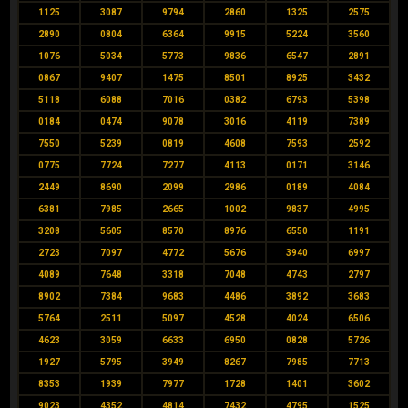
1125
3087
9794
2860
1325
2575
2890
0804
6364
9915
5224
3560
1076
5034
5773
9836
6547
2891
0867
9407
1475
8501
8925
3432
5118
6088
7016
0382
6793
5398
0184
0474
9078
3016
4119
7389
7550
5239
0819
4608
7593
2592
0775
7724
7277
4113
0171
3146
2449
8690
2099
2986
0189
4084
6381
7985
2665
1002
9837
4995
3208
5605
8570
8976
6550
1191
2723
7097
4772
5676
3940
6997
4089
7648
3318
7048
4743
2797
8902
7384
9683
4486
3892
3683
5764
2511
5097
4528
4024
6506
4623
3059
6633
6950
0828
5726
1927
5795
3949
8267
7985
7713
8353
1939
7977
1728
1401
3602
9023
4352
4814
7432
4795
1525