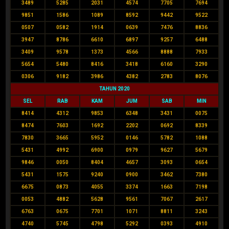
3489
5285
2031
4574
7705
7694
9851
1586
1089
8592
9442
9522
0507
0582
1914
0639
7476
8836
3947
8786
6610
6897
9257
6488
3409
9578
1373
4566
8888
7933
5654
5480
8416
3418
6160
3290
0306
9182
3986
4382
2783
8076
TAHUN 2020
SEL
RAB
KAM
JUM
SAB
MIN
8414
4312
9853
6348
3431
0075
8474
7603
1692
2202
0692
8339
7830
3665
5952
0146
5782
1088
5431
4992
6900
0979
9627
5679
9846
0050
8404
4657
3093
0654
5431
1575
9240
0900
3462
7380
6675
0873
4055
3374
1663
7198
0053
4882
5628
9561
7067
2617
6763
0675
7701
1071
8811
3243
4740
5745
4798
5292
0393
4910