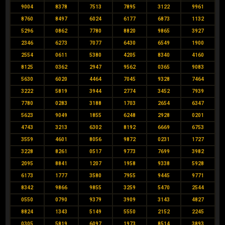
9004
8378
7513
7895
3122
9961
8760
8497
6024
6177
6873
1132
5296
0862
7780
8820
9865
3927
2346
6273
7077
6430
6549
1900
2554
0611
5380
4205
8340
4160
8125
0362
2947
9562
0365
9083
5630
6020
4464
7045
9328
7464
3222
5819
3944
2774
3452
7939
7780
0283
3188
1703
2654
6347
5623
9049
1855
6248
2928
0201
4743
3213
6302
8192
6669
6753
3559
4601
8056
9872
0231
1727
3228
8261
0517
9773
7699
3982
2095
8841
1207
1958
9338
5928
6173
1777
3580
7955
9445
9771
8342
9866
9855
3259
5470
2544
0550
0790
9379
3909
3143
4827
8824
1343
5149
5550
2152
2245
0305
5819
6097
1973
8514
3893