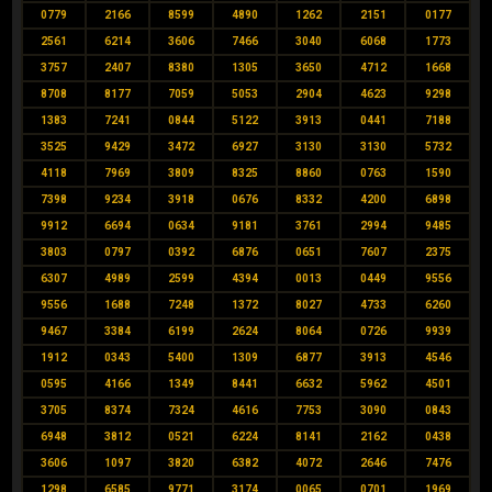
0779
2166
8599
4890
1262
2151
0177
2561
6214
3606
7466
3040
6068
1773
3757
2407
8380
1305
3650
4712
1668
8708
8177
7059
5053
2904
4623
9298
1383
7241
0844
5122
3913
0441
7188
3525
9429
3472
6927
3130
3130
5732
4118
7969
3809
8325
8860
0763
1590
7398
9234
3918
0676
8332
4200
6898
9912
6694
0634
9181
3761
2994
9485
3803
0797
0392
6876
0651
7607
2375
6307
4989
2599
4394
0013
0449
9556
9556
1688
7248
1372
8027
4733
6260
9467
3384
6199
2624
8064
0726
9939
1912
0343
5400
1309
6877
3913
4546
0595
4166
1349
8441
6632
5962
4501
3705
8374
7324
4616
7753
3090
0843
6948
3812
0521
6224
8141
2162
0438
3606
1097
3820
6382
4072
2646
7476
1298
6585
9771
3174
0065
0701
1969