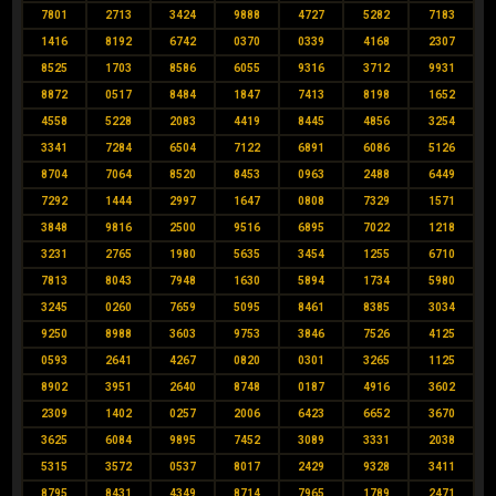
7801
2713
3424
9888
4727
5282
7183
1416
8192
6742
0370
0339
4168
2307
8525
1703
8586
6055
9316
3712
9931
8872
0517
8484
1847
7413
8198
1652
4558
5228
2083
4419
8445
4856
3254
3341
7284
6504
7122
6891
6086
5126
8704
7064
8520
8453
0963
2488
6449
7292
1444
2997
1647
0808
7329
1571
3848
9816
2500
9516
6895
7022
1218
3231
2765
1980
5635
3454
1255
6710
7813
8043
7948
1630
5894
1734
5980
3245
0260
7659
5095
8461
8385
3034
9250
8988
3603
9753
3846
7526
4125
0593
2641
4267
0820
0301
3265
1125
8902
3951
2640
8748
0187
4916
3602
2309
1402
0257
2006
6423
6652
3670
3625
6084
9895
7452
3089
3331
2038
5315
3572
0537
8017
2429
9328
3411
8795
8431
4349
8714
7965
1789
2471