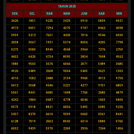
TAHUN 2025
SEN
SEL
RAB
KAM
JUM
SAB
MIN
2626
1851
9225
3429
0910
5809
9021
4972
0051
7294
4375
9747
8462
4098
3959
3212
7631
4420
7016
9546
6930
2058
3067
1931
5374
8056
4205
7798
0273
0580
8940
4568
3964
7276
2750
4653
6420
4734
8595
3834
7698
4562
1880
9503
3676
6066
2071
5489
3685
4926
0489
2608
9064
5405
0621
1303
4316
1582
2488
2134
9960
4913
9736
0612
3568
9646
3221
4277
9701
6859
5061
8441
6085
1698
7760
2680
4879
4242
1884
0687
4778
6546
1603
5800
0573
5918
8821
6056
5495
5085
9226
3437
8270
6610
9509
0663
0361
8441
6128
7019
2602
8043
6314
5880
0765
6502
9439
5970
2269
2936
7244
1456