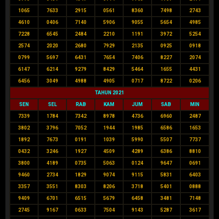
1065
7633
2915
0561
8360
7498
2743
4610
0406
7140
5906
9055
5654
4985
7228
6545
2484
2210
1191
3972
5254
2574
2020
2680
7929
2135
0925
0918
0799
5697
6431
7654
7406
8227
2074
6147
6214
9279
8429
5464
1655
4431
6456
3049
4988
4905
0717
8722
0206
TAHUN 2021
SEN
SEL
RAB
KAM
JUM
SAB
MIN
7339
1784
7342
8978
4736
6960
2487
3802
3796
7052
1944
1985
6586
1653
1892
7673
0191
1039
5990
5507
7737
0432
3246
1927
4509
4289
6386
8810
3800
4189
0735
5063
0124
9647
0691
9460
2734
1829
9074
9115
5831
6403
3357
3551
8303
8206
3718
5401
0888
9409
6701
6515
5679
6458
3481
7148
2745
9167
0633
7504
9143
5287
3617