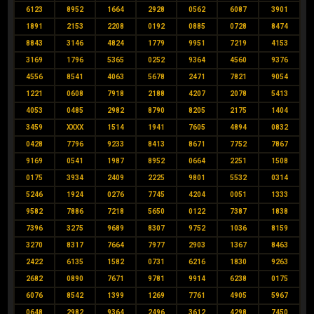
6123
8952
1664
2928
0562
6087
3901
1891
2153
2208
0192
0885
0728
8474
8843
3146
4824
1779
9951
7219
4153
3169
1796
5365
0252
9364
4560
9376
4556
8541
4063
5678
2471
7821
9054
1221
0608
7918
2188
4207
2078
5413
4053
0485
2982
8790
8205
2175
1404
3459
XXXX
1514
1941
7605
4894
0832
0428
7796
9233
8413
8671
7752
7867
9169
0541
1987
8952
0664
2251
1508
0175
3934
2409
2225
9801
5532
0314
5246
1924
0276
7745
4204
0051
1333
9582
7886
7218
5650
0122
7387
1838
7396
3275
9689
8307
9752
1036
8159
3270
8317
7664
7977
2903
1367
8463
2422
6135
1582
0731
6216
1830
9263
2682
0890
7671
9781
9914
6238
0175
6076
8542
1399
1269
7761
4905
5967
0648
2982
9364
2496
3612
4298
7450