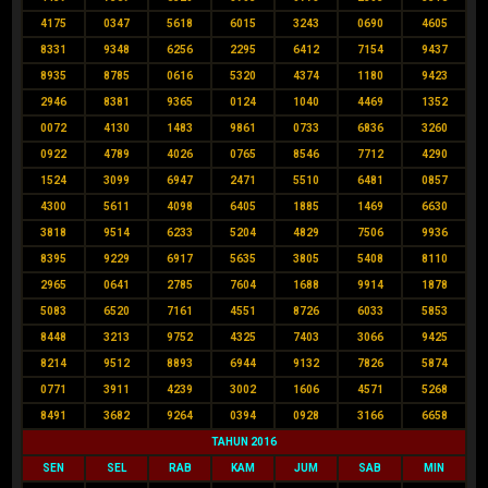
4175
0347
5618
6015
3243
0690
4605
8331
9348
6256
2295
6412
7154
9437
8935
8785
0616
5320
4374
1180
9423
2946
8381
9365
0124
1040
4469
1352
0072
4130
1483
9861
0733
6836
3260
0922
4789
4026
0765
8546
7712
4290
1524
3099
6947
2471
5510
6481
0857
4300
5611
4098
6405
1885
1469
6630
3818
9514
6233
5204
4829
7506
9936
8395
9229
6917
5635
3805
5408
8110
2965
0641
2785
7604
1688
9914
1878
5083
6520
7161
4551
8726
6033
5853
8448
3213
9752
4325
7403
3066
9425
8214
9512
8893
6944
9132
7826
5874
0771
3911
4239
3002
1606
4571
5268
8491
3682
9264
0394
0928
3166
6658
TAHUN 2016
SEN
SEL
RAB
KAM
JUM
SAB
MIN