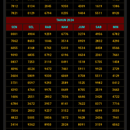
7812
0134
2045
9350
4309
1619
1386
7821
0129
6794
0235
9404
5511
8920
TAHUN 2024
SEN
SEL
RAB
KAM
JUM
SAB
MIN
0001
4904
9259
6776
3274
4956
6782
7062
8653
1046
3514
0959
2832
4290
6055
4168
0763
5410
9534
4458
0566
9093
6835
0792
6196
0634
2361
7661
0837
7253
3110
0491
1518
5735
1458
4096
6524
9472
7461
5911
9923
2729
3604
5809
9330
6069
0758
5511
4129
3731
0597
9293
2589
1525
9982
0412
4393
4764
9975
0649
8705
2519
3663
1606
2551
2802
7036
6646
3420
4722
6784
3672
3957
8141
7622
0371
7716
7354
2002
9237
3152
0140
6599
3550
4822
5005
5856
1872
9628
2436
7941
3414
9362
8950
2024
8091
3159
6562