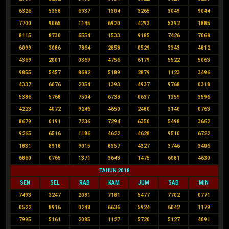
6326
5358
6937
1304
3265
3049
9044
7700
9065
1145
6920
4293
5392
1885
8115
8730
6554
1533
9185
7426
7068
6099
3086
7864
2858
0529
3343
4812
4369
2001
0369
4756
6179
5522
5063
9855
5457
8682
5189
2879
1123
3496
4337
6076
2054
1393
4937
9768
0318
5386
5768
7504
6738
0637
1359
3596
4223
4072
9246
4650
2480
3140
0763
8679
0191
7236
7294
6350
5498
3662
9265
6516
1186
4622
4628
9510
6722
1831
8918
9015
8357
4327
3746
3406
6860
0765
1371
3643
1475
6081
4630
TAHUN 2018
SEN
SEL
RAB
KAM
JUM
SAB
MIN
7493
3247
2081
7181
5477
7702
0771
0522
8916
0248
6636
5924
6042
1179
7995
5161
2085
1127
5720
5127
4091