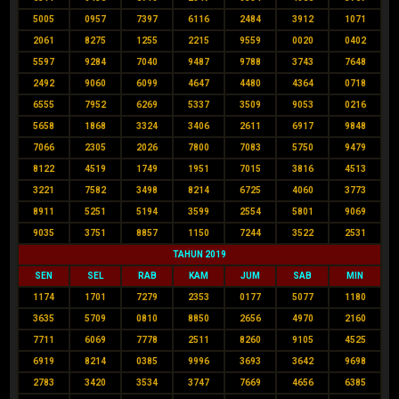
5005
0957
7397
6116
2484
3912
1071
2061
8275
1255
2215
9559
0020
0402
5597
9284
7040
9487
9788
3743
7648
2492
9060
6099
4647
4480
4364
0718
6555
7952
6269
5337
3509
9053
0216
5658
1868
3324
3406
2611
6917
9848
7066
2305
2026
7800
7083
5750
9479
8122
4519
1749
1951
7015
3816
4513
3221
7582
3498
8214
6725
4060
3773
8911
5251
5194
3599
2554
5801
9069
9035
3751
8857
1150
7244
3522
2531
TAHUN 2019
SEN
SEL
RAB
KAM
JUM
SAB
MIN
1174
1701
7279
2353
0177
5077
1180
3635
5709
0810
8850
2656
4970
2160
7711
6069
7778
2511
8260
9105
4525
6919
8214
0385
9996
3693
3642
9698
2783
3420
3534
3747
7669
4656
6385