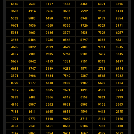
6545
7530
5177
1513
3468
6371
9396
3698
4914
7266
3638
2592
2173
1413
5328
5083
6150
7384
0948
0179
9554
9671
4036
4068
8330
9726
0329
3971
5088
4060
0186
3374
4638
7326
6257
3988
5484
9736
0546
5797
8388
4331
4605
0822
2699
4629
7885
9781
8545
4857
7989
2085
5769
5189
7452
3045
5637
0042
4173
1351
7151
8313
6197
6688
9747
3189
9283
7571
2731
6974
3371
4906
5684
7542
7387
8565
5082
0725
9177
4348
2895
9987
5600
1463
7002
7363
8335
2671
1095
4599
9273
3893
2489
0366
6912
0158
9821
7939
4916
6507
3202
8931
6505
9102
3603
7188
1611
6665
8859
4599
9413
2975
1701
0770
8198
9640
3713
2119
9166
3053
2241
6461
8633
5184
7338
5480
7342
5065
3354
9431
1667
4977
6022