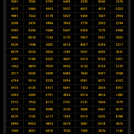
9001
7565
0799
6409
4743
0560
1076
4015
3486
6902
3927
6031
4519
5232
9881
7642
0178
5827
9469
7607
2956
3508
2470
9886
7842
2770
2302
2744
0950
0246
9268
5647
5436
1073
0468
6865
8018
7143
3175
9957
5501
9359
0529
1948
4203
6074
8657
8294
3217
8079
5524
3506
1369
3031
6500
2541
2989
3188
8223
4667
5412
8762
0451
1062
4894
9539
9036
4122
8154
3139
2317
6345
9698
8484
7843
8497
4768
6794
5014
3323
5094
0581
6571
6102
0915
6120
5417
6691
1432
2504
0351
0492
4269
0791
4554
0314
4816
1285
5913
7942
8113
3761
3141
9636
1079
6318
9065
8388
2136
2608
8461
6519
0079
7143
6177
1950
5913
0335
8788
0896
8902
4834
6074
2681
0518
2610
7449
4591
0670
7522
7490
2676
1143