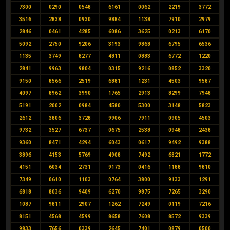
7300
0290
0548
6161
0062
2219
3772
3516
2838
0930
9884
1138
7910
2979
2846
0461
4285
6086
3625
0213
6170
5092
2750
9206
3193
9868
6795
6536
1135
3749
8277
4811
0883
6772
1220
2841
9963
9804
0315
9216
0852
3320
9150
8566
2519
6881
1231
4503
9587
4097
8962
3990
1765
2913
8299
7948
5191
2002
0984
4580
5300
3148
5823
2612
3806
3728
9906
7911
0905
4503
9732
3527
6737
0675
2538
0948
2438
9360
8471
4294
6043
0617
9492
9388
3896
4153
5769
4908
7492
6821
1772
4151
6034
2731
9173
0416
1188
9810
7349
0610
1103
0764
3800
9133
1291
6818
8036
9409
6270
9875
7265
3290
1087
9811
2907
1262
7249
0119
7216
8151
4568
4599
8658
7608
8572
9339
9833
7656
0339
2645
7401
0879
0500