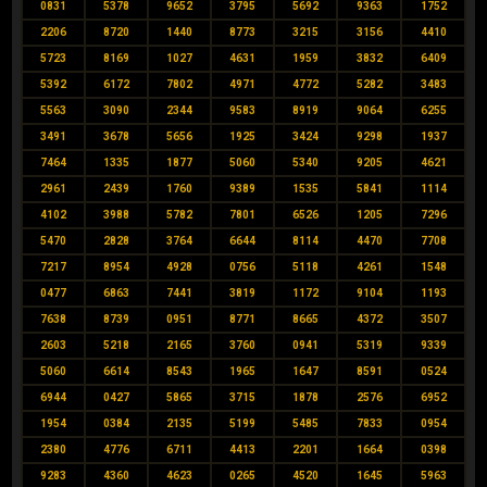
0831
5378
9652
3795
5692
9363
1752
2206
8720
1440
8773
3215
3156
4410
5723
8169
1027
4631
1959
3832
6409
5392
6172
7802
4971
4772
5282
3483
5563
3090
2344
9583
8919
9064
6255
3491
3678
5656
1925
3424
9298
1937
7464
1335
1877
5060
5340
9205
4621
2961
2439
1760
9389
1535
5841
1114
4102
3988
5782
7801
6526
1205
7296
5470
2828
3764
6644
8114
4470
7708
7217
8954
4928
0756
5118
4261
1548
0477
6863
7441
3819
1172
9104
1193
7638
8739
0951
8771
8665
4372
3507
2603
5218
2165
3760
0941
5319
9339
5060
6614
8543
1965
1647
8591
0524
6944
0427
5865
3715
1878
2576
6952
1954
0384
2135
5199
5485
7833
0954
2380
4776
6711
4413
2201
1664
0398
9283
4360
4623
0265
4520
1645
5963