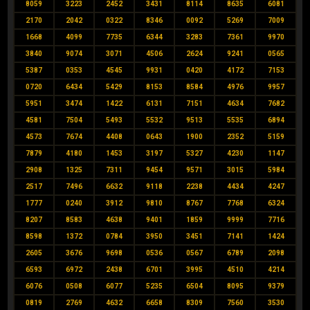
8059
3223
2452
3431
8114
8635
6081
2170
2042
0322
8346
0092
5269
7009
1668
4099
7735
6344
3283
7361
9970
3840
9074
3071
4506
2624
9241
0565
5387
0353
4545
9931
0420
4172
7153
0720
6434
5429
8153
8584
4976
9957
5951
3474
1422
6131
7151
4634
7682
4581
7504
5493
5532
9513
5535
6894
4573
7674
4408
0643
1900
2352
5159
7879
4180
1453
3197
5327
4230
1147
2908
1325
7311
9454
9571
3015
5984
2517
7496
6632
9118
2238
4434
4247
1777
0240
3912
9810
8767
7768
6324
8207
8583
4638
9401
1859
9999
7716
8598
1372
0784
3950
3451
7141
1424
2605
3676
9698
0536
0567
6789
2098
6593
6972
2438
6701
3995
4510
4214
6076
0508
6077
5235
6504
8095
9379
0819
2769
4632
6658
8309
7560
3530