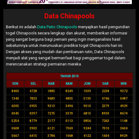
Data Chinapools
Berikut ini adalah
Data Paito Chinapools
menyajikan hasil pengundian
togel Chinapools secara lengkap dan akurat, memberikan informasi
yang sangat berguna bagi pemain yang ingin menganalisis hasil
sebelumnya untuk merumuskan prediksi togel Chinapools hari ini.
Dengan akses yang mudah dan pembaruan rutin, Data Chinapools
menjadi alat yang sangat bermanfaat bagi penggemar togel dalam
merencanakan strategi permainan mereka.
TAHUN 2015
SEN
SEL
RAB
KAM
JUM
SAB
MIN
8400
4728
1885
8249
1509
2238
9372
1340
7833
9683
4805
5135
4746
0487
6305
0955
9313
3496
9010
2379
4929
0045
0397
7275
3370
6815
8930
8674
5254
8779
2177
0113
0856
7263
1148
0608
3903
6121
7369
9244
7010
3604
5667
6415
3786
1068
4122
1604
8929