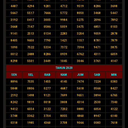
4487
4294
9281
4712
9519
8286
3698
5667
5517
7666
5772
8050
3468
5447
3192
0417
3005
9984
5275
2096
7892
3668
7147
0586
5059
3475
6851
0103
9141
2513
0134
2283
3204
9059
2878
8405
9650
7790
1421
1157
8781
7879
1090
7522
5334
7372
7394
9471
3875
0012
2488
8286
0939
6762
4311
6059
8298
5501
3449
1045
3046
3761
4147
TAHUN 2020
SEN
SEL
RAB
KAM
JUM
SAB
MIN
8896
7535
1455
4145
7474
7224
0383
5848
0806
0277
4687
5618
0566
8427
2192
1498
9121
7699
9651
3894
6765
8242
9819
0018
3808
4314
2530
7340
9412
6554
3122
7202
0880
6054
4122
3748
3362
3704
8055
4860
8947
6140
0318
1985
4360
3708
9066
0083
7618