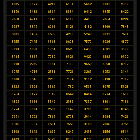
1005
9877
4219
6151
5682
9931
9309
3840
5483
6314
8334
0412
6945
8422
7868
4711
5143
6919
4415
7864
0224
9737
5342
6016
5121
4182
8900
7848
6302
8467
0655
4280
5247
9312
7691
3755
7445
9568
0608
7570
6036
4877
5093
1350
1761
8625
6450
4682
3599
5414
3397
7032
8921
9420
6382
0902
5998
2785
5084
7395
9667
8658
0797
1275
4716
2551
7721
3269
6253
3144
8900
9616
2236
7194
9112
5190
2317
3932
9908
3367
1782
9505
8075
5928
0764
8177
7515
8642
0484
3274
1609
4522
5196
5540
2989
7337
8801
7136
0224
9304
2633
1047
3788
6001
8346
7741
3723
7867
6708
2914
3084
7421
8636
5567
0631
7660
3187
2006
3768
9308
5643
3697
8247
2495
1556
8514
4439
7369
6320
8903
0778
2503
5316