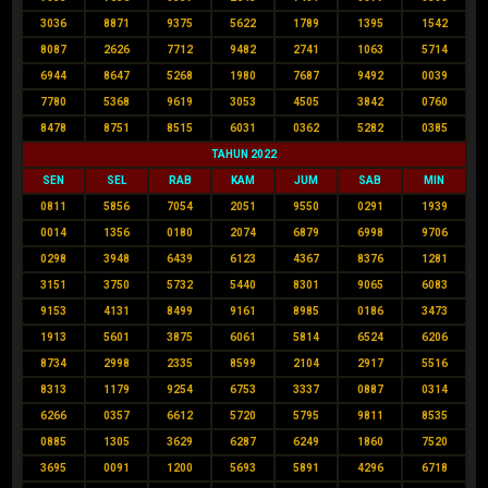
3036
8871
9375
5622
1789
1395
1542
8087
2626
7712
9482
2741
1063
5714
6944
8647
5268
1980
7687
9492
0039
7780
5368
9619
3053
4505
3842
0760
8478
8751
8515
6031
0362
5282
0385
TAHUN 2022
SEN
SEL
RAB
KAM
JUM
SAB
MIN
0811
5856
7054
2051
9550
0291
1939
0014
1356
0180
2074
6879
6998
9706
0298
3948
6439
6123
4367
8376
1281
3151
3750
5732
5440
8301
9065
6083
9153
4131
8499
9161
8985
0186
3473
1913
5601
3875
6061
5814
6524
6206
8734
2998
2335
8599
2104
2917
5516
8313
1179
9254
6753
3337
0887
0314
6266
0357
6612
5720
5795
9811
8535
0885
1305
3629
6287
6249
1860
7520
3695
0091
1200
5693
5891
4296
6718