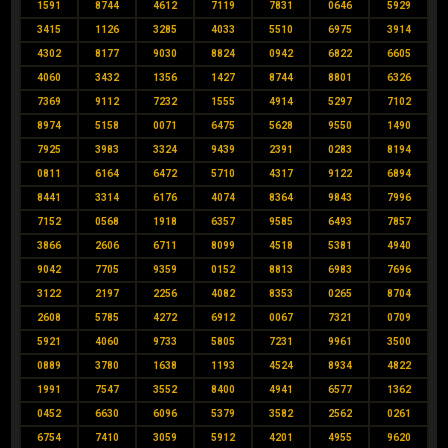
1591
8744
4612
7119
7831
0646
5929
3415
1126
3285
4033
5510
6975
3914
4302
8177
9030
8824
0942
6822
6605
4060
3432
1356
1427
8744
8801
6326
7369
9112
7232
1555
4914
5297
7102
8974
5158
0071
6475
5628
9550
1490
7925
3983
3324
9439
2391
0283
8194
0811
6164
6472
5710
4317
9122
6894
8441
3314
6176
4074
8364
9843
7996
7152
0568
1918
6357
9585
6493
7857
3866
2606
6711
8099
4518
5381
4940
9042
7705
9359
0152
8813
6983
7696
3122
2197
2256
4082
8353
0265
8704
2608
5785
4272
6912
0067
7321
0709
5921
4060
9733
5805
7231
9961
3500
0889
3780
1638
1193
4524
8934
4822
1991
7547
3552
8400
4941
6577
1362
0452
6630
6096
5379
3582
2562
0261
6754
7410
3059
5912
4201
4955
9620