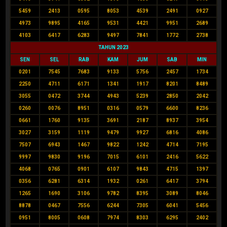
5459
2413
0595
8053
4539
2491
0927
4973
9895
4165
9531
4421
9951
2689
4103
6417
6283
9497
7841
1772
2738
TAHUN 2023
SEN
SEL
RAB
KAM
JUM
SAB
MIN
0201
7545
7683
9133
5756
2457
1734
2250
4711
6171
1341
1917
8201
8489
3055
0472
3744
4943
5239
2850
2042
0260
0076
8951
0316
0579
6600
8236
0661
1760
9135
3691
2187
8937
3954
3027
3159
1119
9479
9927
6816
4086
7507
6943
1467
9822
1242
4714
7195
9997
9830
9196
7015
6101
2416
5622
4068
0765
0901
6107
9843
4715
1397
0356
6281
6314
1932
0261
6417
3794
1265
1690
3106
9782
8395
3089
8046
8878
0467
7556
6244
7305
6041
5456
0951
8005
0608
7974
8303
6295
2402