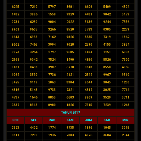
6245
7210
5797
8681
6629
5409
4304
1432
3886
1558
9329
4431
9042
5179
0731
6230
9004
2022
5136
9244
7556
9961
9605
3266
8520
5783
0385
2279
1613
6933
7162
9826
8335
7319
1862
8602
7465
3994
9028
2590
4155
3954
0973
3264
2797
9605
1494
1251
6058
2161
9042
7524
1490
4850
5526
7500
9131
0438
3987
6770
0848
8550
4965
1064
3590
7736
4121
2544
9967
9510
5425
9119
2063
3304
9644
3045
1200
4816
5148
9733
7321
4317
3025
7714
4737
1646
0855
6603
8869
3529
5711
0337
8313
0980
1826
7515
7239
1248
TAHUN 2017
SEN
SEL
RAB
KAM
JUM
SAB
MIN
0323
4402
1774
9735
1896
1045
3015
0811
7209
1936
2003
4926
3684
2544